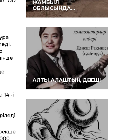
иыл 737
ЖАМБЫЛ
ОБЛЫСЫНДА…
ура
еді.
р
шінде
де
АЛТЫ АЛАШТЫҢ ДӘНЕШІ
 14 -і
іледі.
ерекше
 000