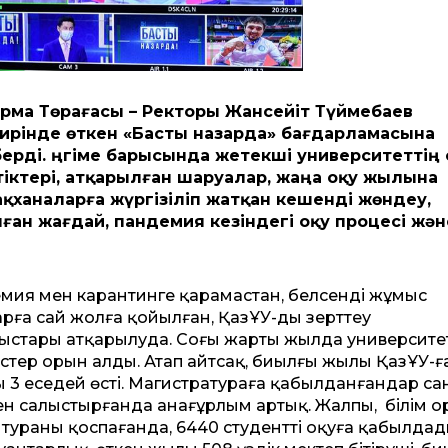
рма Төрағасы
–
Ректор
ы
Жансейіт Түймебаев
ирінде өткен «Басты назарда» бағдарламасына
берді. Әңгіме барысында жетекші университеттің
тіктері, атқарылған шаруалар, жаңа оқу жылына
қханаларға жүргізіліп жатқан кешенді жөндеу,
ан жағдай, пандемия кезіндегі оқу процесі жән
демия мен карантинге қарамастан, белсенді жұмыс
арға сай жолға қойылған, ҚазҰУ-ды зерттеу
стары атқарылуда. Соңғы жарты жылда университетт
рістер орын алды. Атап айтсақ, биылғы жылы ҚазҰУ-ғ
ы 3 еседей өсті. Магистратураға қабылданғандар са
мен салыстырғанда анағұрлым артық. Жалпы, білім 
тураны қоспағанда, 6440 студентті оқуға қабылдад