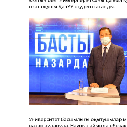
«Алтын белгі» иегерлерінің саны да көңіл
озат оқушы ҚазҰУ студенті атанды.
Университет басшылығы оқытушылар ме
назар аударуда. Наурыз айында еңбекақ