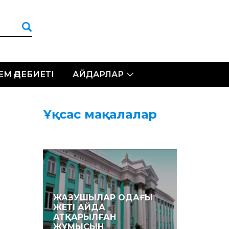
ЛЕМ ӘДЕБИЕТІ
АЙДАРЛАР
Ұқсас мақалалар
ЖАЗУШЫЛАР ОДАҒЫ
ЖЕТІ АЙДА
АТҚАРЫЛҒАН
ЖҰМЫСЫН