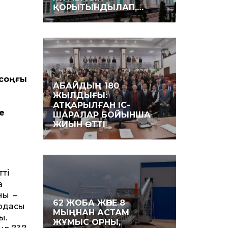
ҚОРЫТЫНДЫЛАП,…
 соңғы
АБАЙДЫҢ 180
ЖЫЛДЫҒЫ:
АТҚАРЫЛҒАН ІС-
е
ШАРАЛАР БОЙЫНША
ЖИЫН ӨТТІ
ің
а
ны –
62 ЖОБА ЖӘНЕ 8
ордасы
МЫҢНАН АСТАМ
ы.
ЖҰМЫС ОРНЫ,