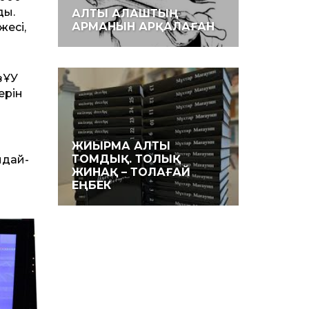
ды.
АЛТЫ АЛАШТЫҢ
АРМАНЫН АРҚАЛАҒАН
есі,
зҰУ
ерін
ЖИЫРМА АЛТЫ
ТОМДЫҚ. ТОЛЫҚ
ндай-
ЖИНАҚ – ТОЛАҒАЙ
ЕҢБЕК