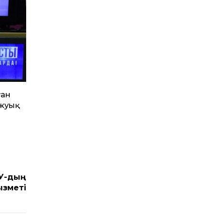
ған
 жуық
ҰУ-дың
ызметі