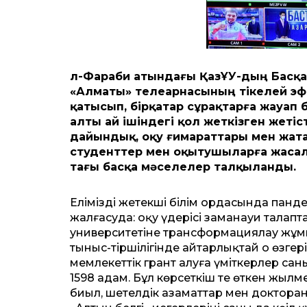
Әл-Фараби атындағы ҚазҰУ
-дың
Басқа
«
Алматы
»
телеарнасының тікелей эф
қатысып, бірқатар сұрақтарға жауап 
алты ай ішіндегі
қол жеткізген
жетіс
дайындық, оқу ғимараттары мен жата
студенттер мен оқытушыларға жасалғ
тағы басқа мәселелер талқыланды.
Еліміздің жетекші білім ордасында пан
жалғасуда: оқу үдерісі заманауи талапт
университетіне трансформациялау жұмы
тыныс-тіршілігінде айтарлықтай оң өзге
мемлекеттік грант алуға үміткерлер сан
1598 адам. Бұл көрсеткіш те өткен жыл
биыл, шетелдік азаматтар мен докторан