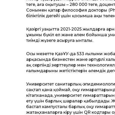
теңге, аға оқытушы – 280 000 теңге, доцен
Сонымен қатар философия докторы (Ph
біліктілік деңгейі үшін қосымша ақы төл
Қазіргі уақытта 2021-2025 жылдарға ар
ұжымы бүкіл ел және әлем бойынша унив
тиімді жүзеге асыруға ынталы.
Осы мезетте ҚазҰУ-да 533 ғылыми жоба 
арқасында бизнестен және әртүрлі хал
ақ серпінді зерттеулер мен технология
ғалымдарының жетістіктерін әлемдік дең
Университет санитарлық-эпидемиология
сақтап қана қоймай, оқу ғимараттарынд
кітапханада, университет ғимараттары
ету үшін барлық шаралар қабылдады. Ж
бастап кампустағы барлық оқу ғимарат
жатақханаларға кіру үшін QR кодтары 