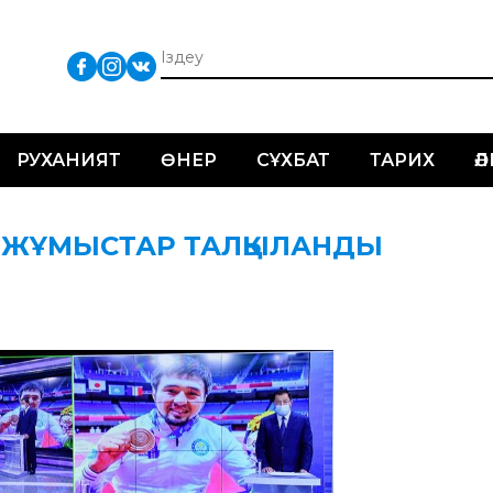
РУХАНИЯТ
ӨНЕР
СҰХБАТ
ТАРИХ
Ә
Н ЖҰМЫСТАР ТАЛҚЫЛАНДЫ