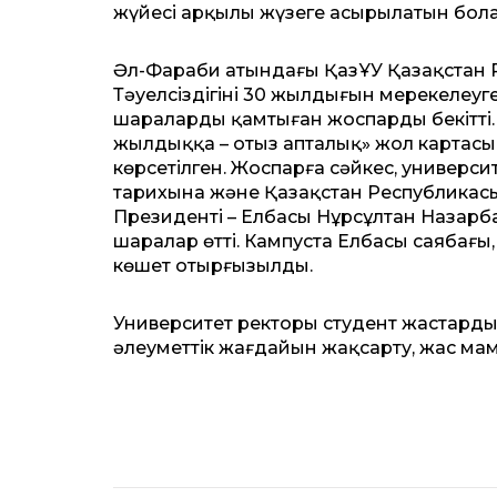
жүйесі арқылы жүзеге асырылатын бол
Әл-Фараби атындағы ҚазҰУ Қазақстан 
Тәуелсіздігінің 30 жылдығын мерекелеуге 
шараларды қамтыған жоспарды бекітті.
жылдыққа – отыз апталық» жол картас
көрсетілген. Жоспарға сәйкес, университ
тарихына және Қазақстан Республикасы
Президенті – Елбасы Нұрсұлтан Назарбае
шаралар өтті. Кампуста Елбасы саябағы
көшет отырғызылды.
Университет ректоры студент жастарды
әлеуметтік жағдайын жақсарту, жас мама