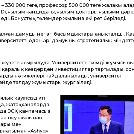
т – 330 000 теңге, профессор 500 000 теңге жалақы ала
D), ғылым кандидаты, ғылым докторы ғылыми дәреж
енеді. Бонустық төлемдер жылына екі рет беріледі.
налған дамудың негізгі басымдықтары анықталды. Қа
ерситеттің одан әрі дамуының стратегиялық міндетт
жүзеге асырылуда. Университеттің тиімді жұмысының
ықаралық көздерден инвестициялар тартылады, со
лардың нәтижелері пайдаланылады, университет
гейде талдау жұмыстары жүргізіледі.
лық қауіпсіздікті
а, жатақханаларда,
нда ЭСҚ қамтамасыз
аңа оқу жылынан
тары мен
орнатылған «Ashyq»