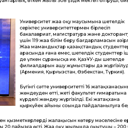
 қуантарлық, өткен жылы 508 үздік мектеп бітіруші, б
Университет жаңа оқу маусымына шетелдік
серіктес университеттермен бірлесіп
бакалавриат, магистратура және докторант
үшін 119 жаңа білім беру бағдарламасын әзірл
Жаңа мамандықтар қазақстандық студентте
арасында ғана емес, шетелдік студенттер і
де үлкен сұранысқа ие. ҚазҰУ-дың шетелде
филиалдарын ашу жұмыстары да жүргізілу
(Армения, Қырғызстан, Өзбекстан, Түркия).
Бүгінгі сәтте университеттің 16 жатақханасының
жөндеуден өтті, жеті факультет ғимаратына
күрделі жөндеу жүргізілді. Екі жатақхана
қыркүйек айының соңында пайдаланылуға бер
н қызметкерлердің жалақысын көтеру мәселесіне 
ы 20 пайызға өсті. Жаңа оқу жылында оқытушы – 200