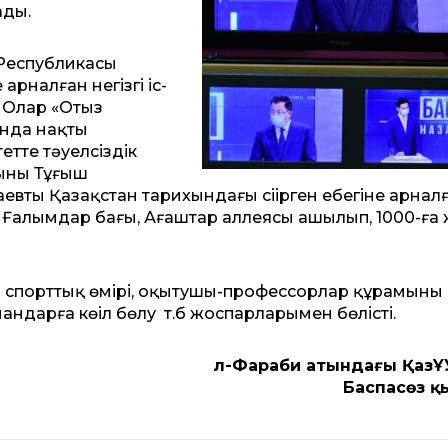
ады.
Республикасы
арналған негізгі іс-
 Олар «Отыз
ында нақты
етте тәуелсіздік
ның Тұңғыш
втың Қазақстан тарихындағы сіңірген еңбегіне арнал
, Ғалымдар бағы, Ағаштар аллеясы ашылып, 1000-ға
ң спорттық өмірі, оқытушы-профессорлар құрамының
ндарға көңіл бөлу т.б жоспарларымен бөлісті.
Әл-Фараби атындағы Қаз
Баспасөз қ