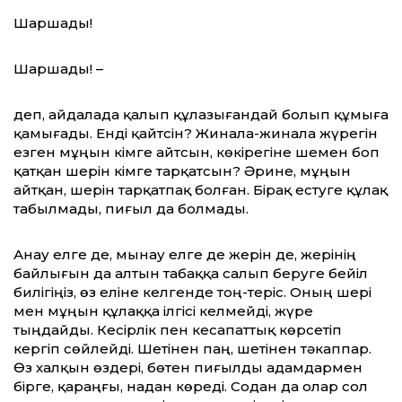
Шаршады!
Шаршады! –
деп, айдалада қалып құлазығандай болып құмыға
қамығады. Енді қайтсін? Жинала-жинала жүре­гін
езген мұңын кімге айтсын, көкірегіне шемен боп
қатқан шерін кімге тарқатсын? Әрине, мұңын
айтқан, шерін тарқатпақ болған. Бірақ есту­ге құлақ
табылмады, пиғыл да болмады.
Анау елге де, мынау ел­ге де жерін де, жерінің
байлы­ғын да алтын табаққа салып беруге бейіл
билігіңіз, өз еліне келгенде тоң-теріс. Оның шері
мен мұңын құлаққа ілгісі келмейді, жүре
тыңдайды. Кесірлік пен кесапаттық көрсетіп
кергіп сөйлейді. Шетінен паң, шетінен тәкаппар.
Өз халқын өздері, бөтен пиғылды адамдармен
бірге, қараңғы, надан көреді. Содан да олар сол