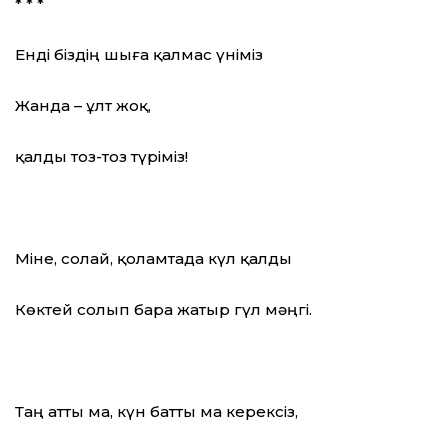
* * *
Енді біздің шыға қалмас үніміз
Жанда – ұлт жоқ,
қалды тоз-тоз түріміз!
Міне, солай, қоламтада күл қалды
Көктей солып бара жатыр гүл мәңгі.
Таң атты ма, күн батты ма керексіз,