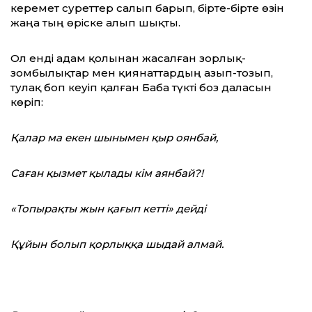
керемет суреттер салып барып, бірте-бірте өзін
жаңа тың өріске алып шықты.
Ол енді адам қолынан жасалған зорлық-
зомбылықтар мен қиянаттардың азып-тозып,
тулақ боп кеуіп қалған Баба түкті боз даласын
көріп:
Қалар ма екен шынымен қыр оянбай,
Саған қызмет қылады кім аянбай?!
«Топырақты жын қағып кетті» дейді
Құйын болып қорлыққа шыдай алмай.