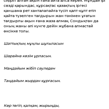
сіңіріп алған ақын ғана айта алса керек. Мұндай ірі
сөзді қарындас, құрсақтас қазақтың іргесі
қаншама рет ханталапайға түсіп қалт-құлт етіп
қайта түзелген тағдырын жан-тәнімен ұғатын
тағдырлы ақын ғана жаза алмақ. Сондықтан да
оның жаны әлі күнге дейін жұбана алмастай
өксікке толы.
Шаттықтың мұңлы шұғыласын
Шарайна көзім ұрласын.
Маңдайым жібіп сәуледен
Таңдайым жырдан құрғасын.
Көр төгіп, қалқам, жырыңды,