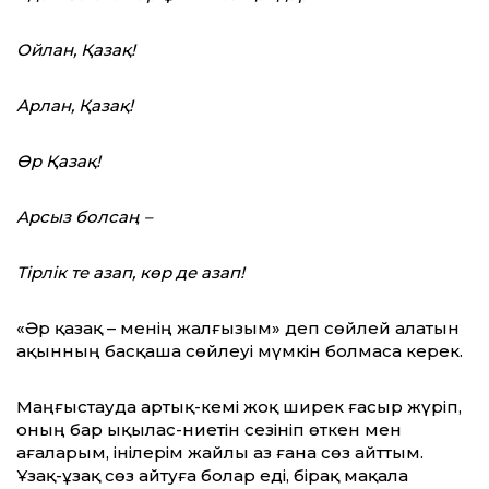
Ойлан, Қазақ!
Арлан, Қазақ!
Өр Қазақ!
Арсыз болсаң –
Тірлік те азап, көр де азап!
«Әр қазақ – менің жалғызым» деп сөйлей алатын
ақынның басқаша сөйлеуі мүмкін болмаса керек.
Маңғыстауда артық-кемі жоқ ширек ғасыр жүріп,
оның бар ықылас-ниетін сезініп өткен мен
ағаларым, інілерім жайлы аз ғана сөз айттым.
Ұзақ-ұзақ сөз айтуға болар еді, бірақ ма­қала