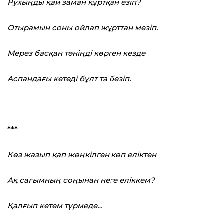
Рухыңды қай заман құртқан езіп?
Отырамын соны ойлап жұрттан мезіп.
Мерез басқан тәніңді көрген кезде
Аспандағы кетеді бұлт та безіп.
***
Көз жазып қап жөңкілген көп еліктен
Ақ сағымның соңынан неге еліккем?
Қалғып кетем түрмеде…