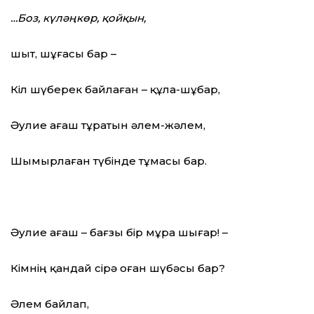
…Боз, күләңкөр, қойқын,
шыт, шұғасы бар –
Кіл шүберек байлаған – құла-шұбар,
Әулие ағаш тұратын әлем-жәлем,
Шымырлаған түбінде тұмасы бар.
Әулие ағаш – бағзы бір мұра шығар! –
Кімнің қандай сірә оған шүбәсы бар?
Әлем байлап,