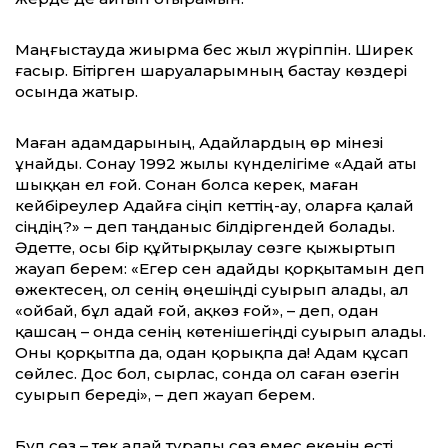
Маңғыстауда жиырма бес жыл жүріппін. Ширек
ғасыр. Бітірген шаруа­ларымның бастау көздері
осында жатыр.
Маған адамдарының, Адайлардың өр мінезі
ұнайды. Сонау 1992 жылы күнделігіме «Адай аты
шыққан ел ғой. Сонан болса керек, маған
кейбіреулер Адайға сіңіп кеттің-ау, оларға қалай
сіңдің?» – деп таңданыс білдіргендей болады.
Әдетте, осы бір құйтырқылау сөзге қыжыртып
жауап берем: «Егер сен адайды қорқытамын деп
өжектесең, ол сенің өңешіңді суырып алады, ал
«ойбай, бұл адай ғой, ақкөз ғой», – деп, одан
қашсаң – онда сенің көтенішегіңді суырып алады.
Оны қорқытпа да, одан қорықпа да! Адам құсап
сөйлес. Дос бол, сырлас, сонда ол саған өзегін
суырып береді», – деп жауап берем.
Бұл сөз – тек адай туралы сөз емес екенін есті