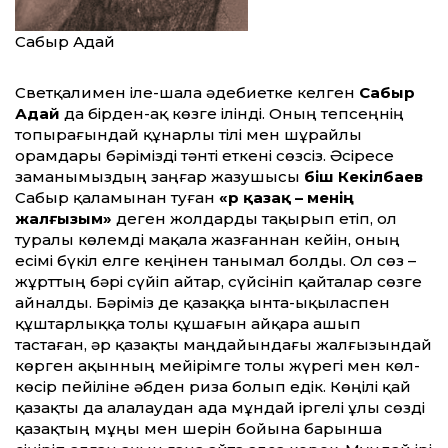
Сабыр Адай
Светқалимен іле-шала әдебиетке келген
Сабыр
Адай
да бірден-ақ көзге ілінді. Оның тепсеңнің
топырағындай құнарлы тілі мен шұрайлы
орамдары бәрімізді тәнті еткені сөзсіз. Әсіресе
заманымыздың заңғар жазушысы
Әбіш Кекілбаев
Сабыр қаламынан туған
«Әр қазақ – менің
жалғызым»
деген жолдарды тақырып етіп, ол
туралы көлемді мақала жазғаннан кейін, оның
есімі бүкіл елге кеңінен танымал болды. Ол сөз –
жұрттың бәрі сүйіп айтар, сүйсініп қайталар сөзге
айналды. Бәріміз де қазаққа ынта-ықыласпен
құштарлыққа толы құшағын айқара ашып
тастаған, әр қазақты маңдайындағы жалғызындай
көрген ақынның мейірімге толы жүрегі мен көл-
көсір пейіліне әбден риза болып едік. Көңілі қай
қазақты да алалаудан ада мұндай іргелі ұлы сөзді
қазақтың мұңы мен шерін бойына барынша