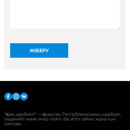
"Қазақ әдебиеті" — Қазақстан Республикасының әдебиет,
мәдениет және өнер газеті. Әр апта сайын, жұма күні
шығады.