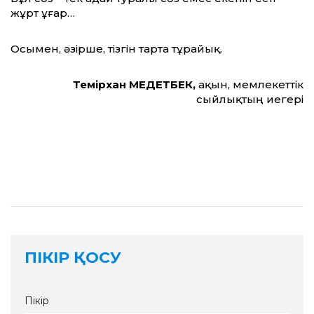
жұрт ұғар…
Осымен, әзірше, тізгін тарта тұрайық.
Темірхан МЕДЕТБЕК,
ақын, мемлекеттік
сыйлықтың иегері
ПІКІР ҚОСУ
Пікір