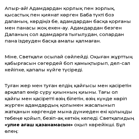
Апыр-ай! Адамдардан қорлық пен зорлық,
қысастық пен қиянат көрген Баба түкті боз
даланың, көрдіңіз бе, адамдардан басқа қорғаны
мен панасы жоқ екен-ау. Адамдардан безген
Даланың сол адамдарға тығылудан, солардан
пана іздеуден басқа амалы қалмаған.
Міне, Светқали осылай сөйлейді. Оқыған жұрттың
қабырғасын сөгердей боп қамықтырып, дел-сал
кейіпке, қапалы күйге түсіреді.
Туған жер мен туған елдің қайғысы мен қасіретін
арқалап өмір сүру қиынның қиыны. Тағы ол
қайғы мен қасіретті өзің білетін, өзің күнде көріп
жүрген адамдардың қолымен жасалынып
жатқанын көргенде мына дүниеден екі қолыңды
төбеңе қойып, безіп-ақ кеткің келеді. Светқалидың
«Әулие ағаш қазанамасын»
оқып көрейікші. Бұл
өлең: