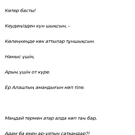
Көтер басты!
Кеудеңізден күн шықсын, –
Көлеңкеңде көк аттылар тұншықсын.
Намыс үшін,
Арың үшін от күре.
Ер Алаштың амандығын көп тіле.
Маңдай термен атар алда көп таң бар,
Адам ба екен ар-ұятын сатқандар?!