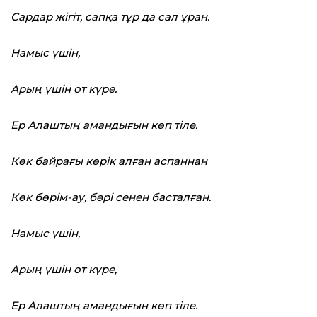
Сардар жігіт, сапқа тұр да сал ұран.
Намыс үшін,
Арың үшін от күре.
Ер Алаштың амандығын көп тіле.
Көк байрағы көрік алған аспаннан
Көк бөрім-ау, бәрі сенен басталған.
Намыс үшін,
Арың үшін от күре,
Ер Алаштың амандығын көп тіле.