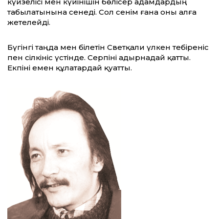
күйзелісі мен күйінішін бөлісер адамдардың
табылатынына сенеді. Сол сенім ғана оны алға
жетелейді.
Бүгінгі таңда мен білетін Светқали үлкен тебіреніс
пен сілкініс үстінде. Серпіні адырнадай қатты.
Екпіні емен құлатардай қуатты.