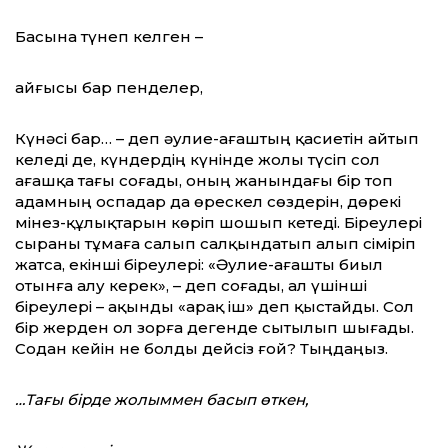
Басына түнеп келген –
Қайғысы бар пенделер,
Күнәсі бар… – деп әулие-ағаштың қасиетін айтып
келеді де, күндердің күнінде жолы түсіп сол
ағашқа тағы соғады, оның жанындағы бір топ
адамның оспадар да өрескел сөздерін, дөрекі
мінез-құлықтарын көріп шошып кетеді. Біреулері
сыраны тұмаға салып салқындатып алып сіміріп
жатса, екінші біреулері: «Әулие-ағашты биыл
отынға алу керек», – деп соғады, ал үшінші
біреулері – ақынды «арақ іш» деп қыстайды. Сол
бір жерден ол зорға дегенде сытылып шығады.
Содан кейін не болды дейсіз ғой? Тыңдаңыз.
…Тағы бірде жолыммен басып өткен,