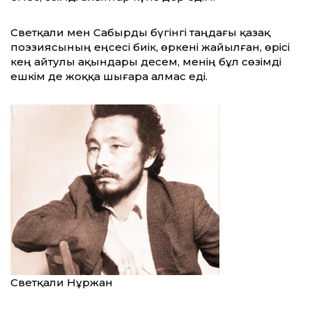
Светқали мен Сабырды бүгінгі таңдағы қазақ
поэзиясының еңсесі биік, өркені жайылған, өрісі
кең айтулы ақындары десем, менің бұл сөзімді
ешкім де жоққа шығара алмас еді.
Светқали Нұржан