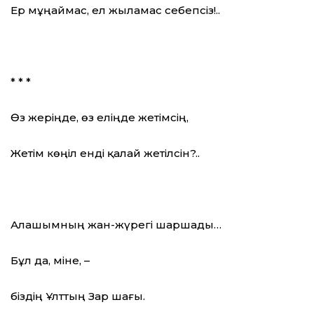
Ер мұңаймас, ел жыламас себепсіз!..
* * *
Өз жеріңде, өз еліңде жетімсің,
Жетім көңіл енді қалай жетілсін?..
Алашымның жан-жүрегі шаршады…
Бұл да, міне, –
біздің Ұлттың Зар шағы.