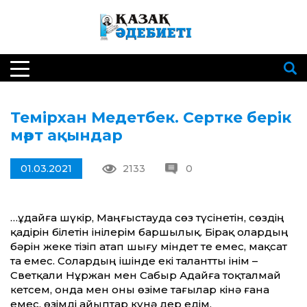
Темірхан Медетбек. Сертке берік
мәрт ақындар
01.03.2021
2133
0
…Құдайға шүкір, Маңғыстауда сөз түсінетін, сөздің
қадірін білетін інілерім баршылық. Бірақ олардың
бәрін жеке тізіп атап шығу міндет те емес, мақсат
та емес. Солардың ішінде екі талантты інім –
Светқали Нұржан мен Сабыр Адайға тоқталмай
кетсем, онда мен оны өзіме тағылар кінә ғана
емес, өзімді айыптар күнә дер едім.