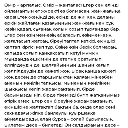
Өмір – арпалыс. Өмір – жанталас! Егер сен еліңді
ойламайтын ет жүректі ез болмасаң, жан-жағыңа
қара! Етек-жеңіңді де, есіңді де жи! Кең даланы
еркін жайлаған қазағыңның жан-жағынан сұқ
көзін қадап, сұғанақ қолын созып тұрғандар бар.
Егер сен өзіңмен-өзің абаласып, өзіңмен-өзің
жағаласып жатсаң, біреуі таптап кеткісі, екіншісі
қаптап кіргісі кеп тұр. Өзіңе өзің берік болмасаң,
қапыда соғып қанқақсатып кетуі мүмкін.
Мұндайда ешкімнің де етегіне оратылып
елпілдеудің де, шалғайыңның шаңын қағып
желпілдеудің де қажеті жоқ. Бірақ қанша қажеті
жоқ десең де отаршылықтан қалған мінезбен
ананың көңілін тапқысы, мынаның көңілінен
шыққысы келіп жарамсақтанып, бірде
басымызды иіп, бірде тіземізді бүгіп жатқанымыз
өтірік емес. Егер сен біреуіне жарамсақтанып,
екіншісіне жалтақтап бақтың ба, онда олар сені
сахнадағы жіпке байлаулы қуыршаққа
айналдырады. Қалай бұрса – солай бұрыласың.
Билетем десе – билетеді. Ән салдырамын десе –