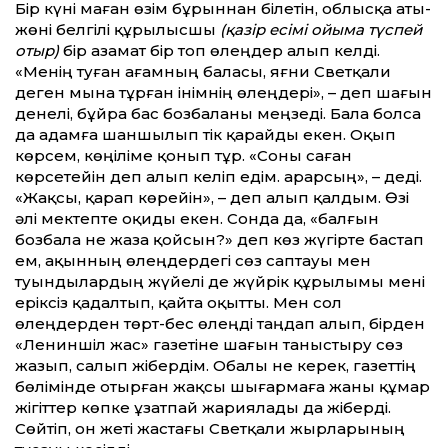
Бір күні маған өзім бұрыннан білетін, облысқа аты-
жөні белгілі құрылысшы
(қазір есімі ойыма түспей
отыр)
бір азамат бір топ өлеңдер алып келді.
«Менің туған ағамның баласы, яғни Светқали
деген мына тұрған інімнің өлеңдері», – деп шағын
денелі, бұйра бас бозбаланы меңзеді. Бала болса
да адамға шаншылып тік қарайды екен. Оқып
көрсем, көңіліме қонып тұр. «Соны саған
көрсетейін деп алып келіп едім. Қарарсың», – деді.
«Жақсы, қарап көрейін», – деп алып қалдым. Өзі
әлі мектепте оқиды екен. Сонда да, «балғын
бозбала не жаза қойсын?» деп көз жүгірте бастап
ем, ақынның өлеңдердегі сөз саптауы мен
туындылардың жүйелі де жүйрік құрылымы мені
еріксіз қадалтып, қайта оқытты. Мен сол
өлеңдерден төрт-бес өлеңді таңдап алып, бірден
«Лениншіл жас» газетіне шағын таныстыру сөз
жазып, салып жібердім. Обалы не керек, газеттің
бөлімінде отырған жақсы шығармаға жаны құмар
жігіттер көпке ұзатпай жариялады да жіберді.
Сөйтіп, он жеті жастағы Светқали жырларының