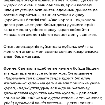
Бара-бара жақын араласып кеттік. Әкесі де сөзге
жүйрік кісі екен. Еркін сөйлейді, еркін көсіледі.
Кілең ат үстінде өсіп-өнген адамның дүниеге де
өзгеше қарайтыны, яғни ат үстінен оқшау
қарайтыны белгілі ғой. «Әке көрген – оқ жонар»
деген рас. Светқали бойындағы дүниеге еркін
ғана емес, ат үстінен оқшау қарап сөйлейтін
мінезді сол әкеден сіңген қасиет деп ұққан жөн.
Оның өлеңдерінің құйындата құбыла, құйғыта
жөңкіген ағыны мен арыны сені де қиыр алысқа
алып бара жатады.
Әрине, Светқали әдебиетке келген бойда бірден
ағынды арынға түсе қойған жоқ. Ол алдымен
«Қараймын тал бүршігін таңда тұрып, бір өлең
жасырынып қалды ма деп»
айнала тіршілікке үңіле
қарап,
«Қар-бұлттардың астында ай жатыр-ау,
қасқырларға құрылған қақпан құсап», –
деп алып,
сонан кейін
«Ай жатыр әудем жерде – алты қанат ақ
үйдің орнындай көшіп кеткен»…
– деген сияқты