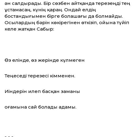
ән салдырады. Бір сөзбен айтқанда терезеңді тең
ұстамасаң, күнің қараң. Ондай елдің
бостандығымен бірге болашағы да болмайды.
Осылардың бәрін көкірегінен өткізіп, ойына түйіп
келе жатқан Сабыр:
Өз елінде, өз жерінде күлмеген
Теңеседі терезесі кімменен.
Иіндерін илеп басқан заманы
Қоғамына сай болады адамы.