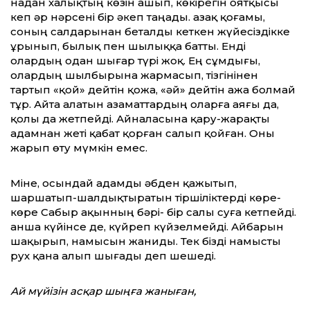
надан халықтың көзін ашып, көкірегін оятқысы
кеп әр нәрсені бір әкеп таңады. Қазақ қоғамы,
соның салдарынан беталды кеткен жүйесіздікке
ұрынып, былық пен шылыққа батты. Енді
олардың одан шығар түрі жоқ. Ең сұмдығы,
олардың шылбырына жармасып, тізгінінен
тартып «қой» дейтін қожа, «әй» дейтін ажа болмай
тұр. Айта алатын азаматтардың оларға аяғы да,
қолы да жетпейді. Айналасына қару-жарақты
адамнан жеті қабат қорған салып қойған. Оны
жарып өту мүмкін емес.
Міне, осындай адамды әбден қажы­тып,
шаршатып-шалдықтыратын тір­шіліктерді көре-
көре Сабыр ақынның бәрі- бір салы суға кетпейді.
Қанша күйінсе де, күйреп күйзелмейді. Айбарын
шақырып, намысын жаниды. Тек бізді намысты
рух қана алып шығады деп шешеді.
Ай мүйізін асқар шыңға жаныған,