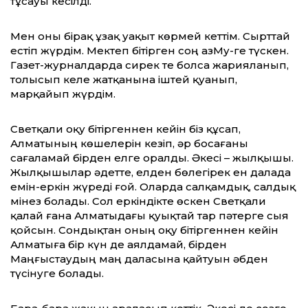
тұсауы кесілді.
Мен оны бірақ ұзақ уақыт көрмей кеттім. Сырттай
естіп жүрдім. Мектеп бітірген соң ҚазМу-ге түскен.
Газет-журналдарда сирек те болса жарияланып,
толысып келе жатқанына іштей қуанып,
марқайып жүрдім.
Светқали оқу бітіргеннен кейін біз құсап,
Алматының көшелерін кезіп, әр босағаны
сағаламай бірден елге оралды. Әкесі – жылқышы.
Жылқышылар әдетте, елден бөлегірек ен далада
емін-еркін жүреді ғой. Оларда салқамдық, салдық
мінез болады. Сол еркіндікте өскен Светқали
қалай ғана Алматыдағы қуықтай тар пәтерге сыя
қойсын. Сондықтан оның оқу бітіргеннен кейін
Алматыға бір күн де аялдамай, бірден
Маңғыстаудың маң даласына қайтуын әбден
түсінуге болады.