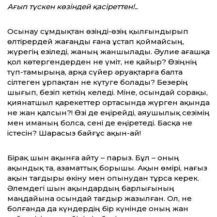
Ағып түскен көзіндей қасіреттен!..
Осынау сұмдықтан өзіңді-өзің қылғындырып
өлтірердей жағаңды ғана ұстап қоймайсың,
жүрегің езіледі, жаның жаншылады. Әулие ағашқа
қол көтергендерден не үміт, не қайыр? Өзіңнің
түп-тамырыңа, арқа сүйер әруақтарға балта
сілтеген ұрпақтан не күтуге болады? Безерің
шығып, безіп кеткің келеді. Міне, осындай сорақы,
қиянатшыл қарекеттер ортасында жүрген ақында
не жан қалсын?! Өзі де еңірейді, аяушылық сезімің
мен иманың болса, сені де еңіретеді. Басқа не
істесін? Шарасыз байғұс ақын-ай!
Бірақ шын ақынға айту – парыз. Бұл – оның
ақындық та, азаматтық борышы. Ақын өмірі, нағыз
ақын тағдыры өкіну мен опынудан тұрса керек.
Әлемдегі шын ақындардың барлығының
маңдайына осындай тағдыр жазылған. Ол, не
болғанда да күндердің бір күнінде оның жан