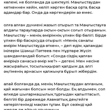
көлемі, не болғанда да шектеулі. Маң­ғыстаудан
кеткеннен кейін, келіп көрген басқа орта, бас­қа
адамдар бар. Онда да көргендерім аз емес.
Қолға алған дүниені жа­зып отырып та Маңғыс­тауға
алдағы тарауларда оқ­тын-оқтын соғып оты­рамын.
Маңғыстау – менің өмірімнің үлкен бір бө­лігі. Бірде
үлкен бір бас­қосуда отырып: «Менің са­налы
өмірім Маңғыстауда өткен», – деп едім, қаламдас
інілерім Шәмші Пәттеев пен Нұртөре Жүсіп
шамданғандай болып: «Сонда сіздің қалған
өміріңіз санасыз өмір ме?» – дегені. Мен несіне
жасырайын, тосылыңқырап қалдым да, әлгі
әңгіменің арнасын қалжыңға бұрып жібердім.
Қалай болғанда да, менің Маңғыс­таудан алғаным,
қай жағынан болсын мол болды. Ең алдымен, сол
өлкеде шығармашылық тұрғыдан қалыптасып,
белгілі бір дәрежеде Азаматтық деңгейге
көтерілгенімді мақтан тұтам. Бұл сөзімді қай
жерде де айтып отырамын.