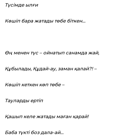
Түсімде ылғи
Көшіп бара жатады төбе біткен…
Өң менен түс – ойнатып санамда жай,
Құбылады, Құдай-ау, заман қалай?! –
Көшіп кеткен көп төбе –
Тауларды ертіп
Қашып келе жатады маған қарай!
Баба түкті боз дала-ай…