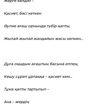
Жерге келдім –
Қасиет, бәсі кеткен
Әулие ағаш орнында түбір қапты,
Жылай-жылай жандайын жасы кеп­кен…
Дұға оқыдым ағаштың басына еппең,
Кешу сұрап ұрпаққа – қасиет кем…
Тұма қапты тартылып –
Ана – жердің