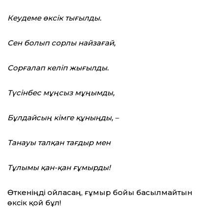
Кеудеме өксік тығылды.
Сен болып сорлы найзағай,
Сорғалап келіп жығылды.
Түсінбес мұңсыз мұңымды,
Бұлдайсың кімге құныңды, –
Танауы талқан тағдыр мен
Тұлымы қан-қан ғұмырды!
Өткеніңді ойласаң, ғұмыр бойы басылмайтын
өксік қой бұл!