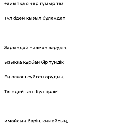
Ғайыпқа сіңер ғұмыр тез,
Түлкідей қызыл бұлаңдап.
Зарындай – заман зәрудің,
Қызыққа құрбан бір түндік.
Ең алғаш сүйген арудың
Тіліндей тәтті бұл тірлік!
Қимайсың бәрін, қимайсың,