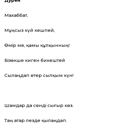
Дәурен
Махаббат,
Мұңсыз күй кешпей,
Өмір ме, қамы құлқынның!
Бізөкше киген бикештей
Сылаңдап өтер сылқым күн!
Шамдар да сөнді сығыр көз.
Таң атар лезде қылаңдап.