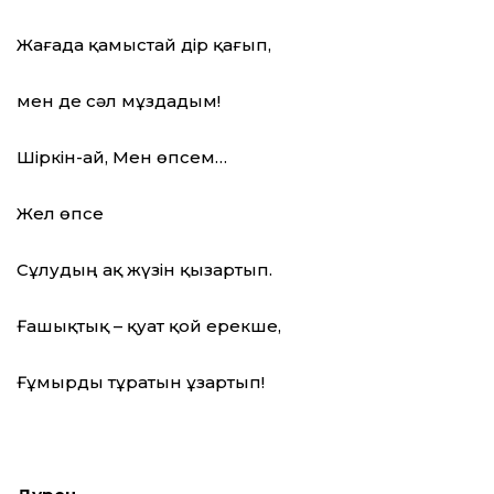
Жағада қамыстай дір қағып,
мен де сәл мұздадым!
Шіркін-ай, Мен өпсем…
Жел өпсе
Сұлудың ақ жүзін қызартып.
Ғашықтық – қуат қой ерекше,
Ғұмырды тұратын ұзартып!