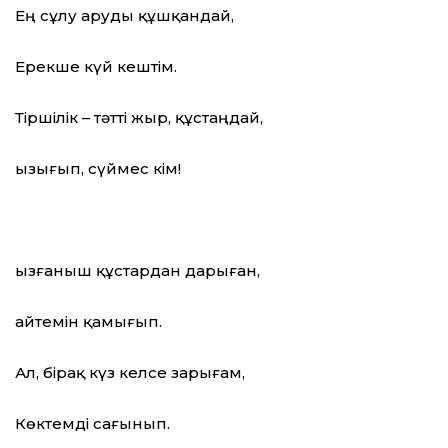
Ең сұлу аруды құшқандай,
Ерекше күй кештім.
Тіршілік – тәтті жыр, құстаңдай,
Қызығып, сүймес кім!
Қызғаныш құстардан дарыған,
Қайтемін қамығып.
Ал, бірақ күз келсе зарығам,
Көктемді сағынып.