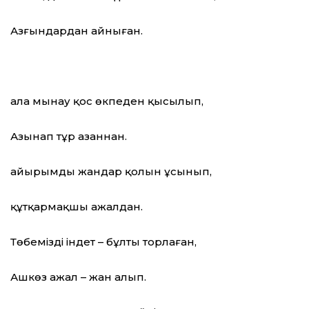
Азғындардан айныған.
Қала мынау қос өкпеден қысылып,
Азынап тұр азаннан.
Қайырымды жандар қолын ұсынып,
құтқармақшы ажалдан.
Төбемізді індет – бұлты торлаған,
Ашкөз ажал – жан алып.