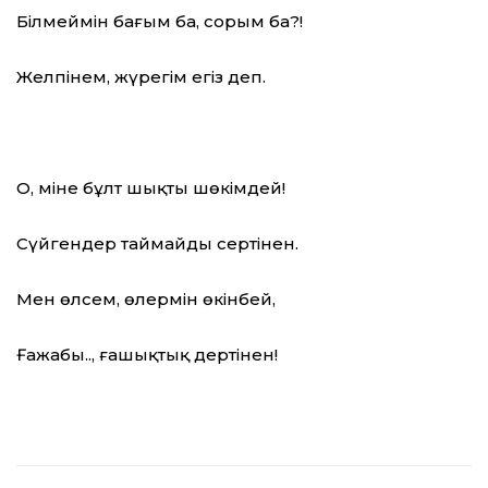
Білмеймін бағым ба, сорым ба?!
Желпінем, жүрегім егіз деп.
О, міне бұлт шықты шөкімдей!
Сүйгендер таймайды сертінен.
Мен өлсем, өлермін өкінбей,
Ғажабы.., ғашықтық дертінен!