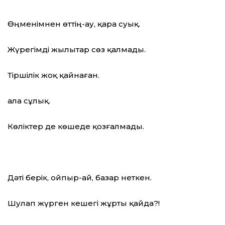
Өңменімнен өттің-ау, қара суық.
Жүрегімді жылытар сөз қалмады.
Тіршілік жоқ қайнаған.
Қала сұлық.
Көліктер де көшеде қозғалмады.
Дәті берік, ойпыр-ай, базар неткен.
Шулап жүрген кешегі жұрты қайда?!