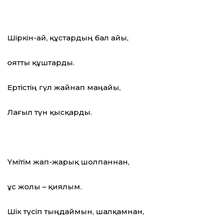
Шіркін-ай, құстардың бал айы,
оятты құштарды.
Ертістің гүл жайнап маңайы,
Лағыл түн қысқарды.
Үмітім жап-жарық шолпаннан,
Құс жолы – қиялым.
Шік түсіп тыңдаймын, шалқамнан,