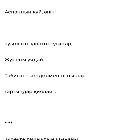
Аспанның күй, әнін!
Қауырсын қанатты туыстар,
Жүрегім ұядай.
Табиғат – сендермен тыныстар,
тартыңдар қиялай…
* **
Біреуге ғашықпын шынайы,