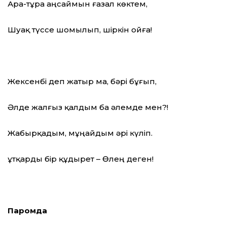
Ара-тұра аңсаймын ғазал көктем,
Шуақ түссе шомылып, шіркін ойға!
Жексенбі деп жатыр ма, бәрі бұғып,
Әлде жалғыз қалдым ба әлемде мен?!
Жабырқадым, мұңайдым әрі күліп.
Құтқарды бір құдырет – Өлең деген!
Паромда