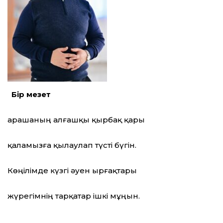
Бір мезет
Қарашаның алғашқы қырбақ қары
қаламызға қылаулап түсті бүгін.
Көңілімде күзгі әуен ырғақтары
жүрегімнің тарқатар ішкі мұңын.