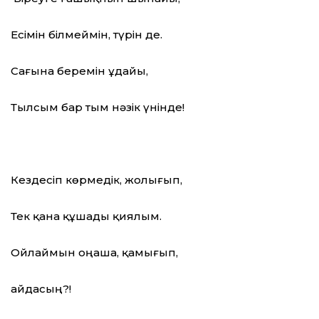
Есімін білмеймін, түрін де.
Сағына беремін ұдайы,
Тылсым бар тым нәзік үнінде!
Кездесіп көрмедік, жолығып,
Тек қана құшады қиялым.
Ойлаймын оңаша, қамығып,
Қайдасың?!