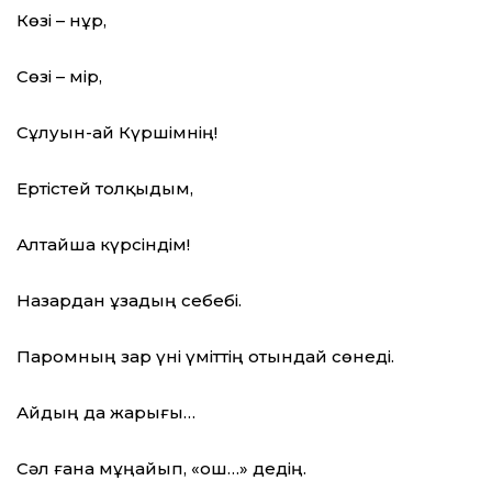
Көзі – нұр,
Сөзі – мір,
Сұлуын-ай Күршімнің!
Ертістей толқыдым,
Алтайша күрсіндім!
Назардан ұзадың себебі.
Паромның зар үні үміттің отындай сөнеді.
Айдың да жарығы…
Сәл ғана мұңайып, «Қош…» дедің.