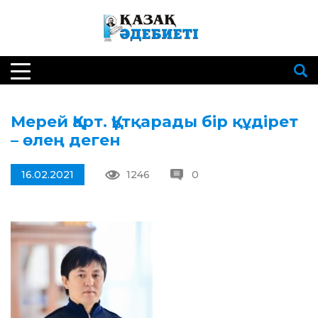
Мерей Қарт. Құтқарады бір құдірет
– өлең деген
16.02.2021
1246
0