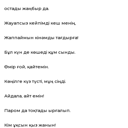
Қостады жаңбыр да.
Жауапсыз кейпімді кеш менің,
Жаппаймын кінәмды тағдырға!
Бұл күн де көшеді құм сынды.
Өмір ғой, қайтемін.
Көңілге күз түсті, мұң сіңді.
Айдала, айт емін!
Паром да тоқтады ырғалып.
Кім ұқсын қыз жанын!