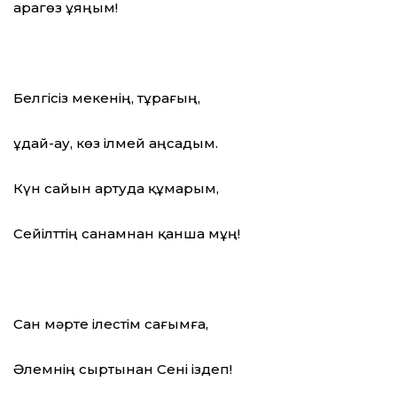
Қарагөз ұяңым!
Белгісіз мекенің, тұрағың,
Құдай-ау, көз ілмей аңсадым.
Күн сайын артуда құмарым,
Сейілттің санамнан қанша мұң!
Сан мәрте ілестім сағымға,
Әлемнің сыртынан Сені іздеп!