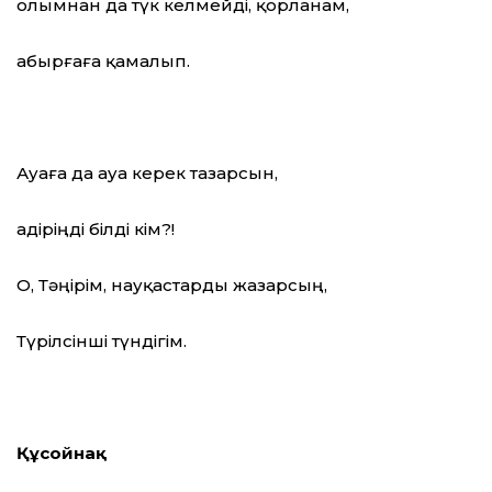
Қолымнан да түк келмейді, қорланам,
Қабырғаға қамалып.
Ауаға да ауа керек тазарсын,
Қадіріңді білді кім?!
О, Тәңірім, науқастарды жазарсың,
Түрілсінші түндігім.
Құсойнақ