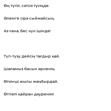
Өң түгіл, сәтсіз түсіңде.
Әлемге сірә сыймайсың,
Аз ғана, бес күн ішінде!
Түп-түзу дейсің тағдыр қай.
Шаламыз басын әрненің.
Өткінші жылы жаңбырдай,
Өтпелі қайран дәуренім!