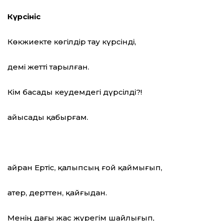
Күрсініс
Көкжиекте көгілдір тау күрсінді,
демі жетті тарылған.
Кім басады кеудемдегі дүрсілді?!
Қайысады қабырғам.
Қайран Ертіс, қалыпсың ғой қаймығып,
Қатер, дерттен, қайғыдан.
Менің дағы жас жүрегім шайлығып,