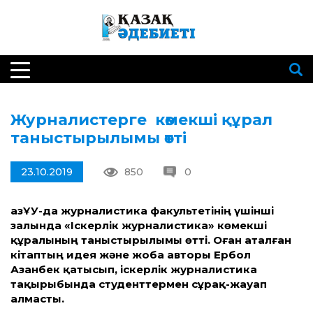
Журналистерге көмекші құрал
таныстырылымы өтті
23.10.2019
850
0
ҚазҰУ-да журналистика факультетінің үшінші
залында «Іскерлік журналистика» көмекші
құралының таныстырылымы өтті. Оған аталған
кітаптың идея және жоба авторы Ербол
Азанбек қатысып, іскерлік журналистика
тақырыбында студенттермен сұрақ-жауап
алмасты.