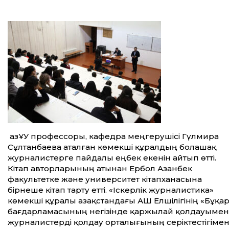
ҚазҰУ профессоры, кафедра меңгерушісі Гүлмира
Сұлтанбаева аталған көмекші құралдың болашақ
журналистерге пайдалы еңбек екенін айтып өтті.
Кітап авторларының атынан Ербол Азанбек
факультетке және университет кітапханасына
бірнеше кітап тарту етті. «Іскерлік журналистика»
көмекші құралы Қазақстандағы АҚШ Елшілігінің «Бұқ
бағдарламасының негізінде қаржылай қолдауымен
журналистерді қолдау орталығының серіктестігімен