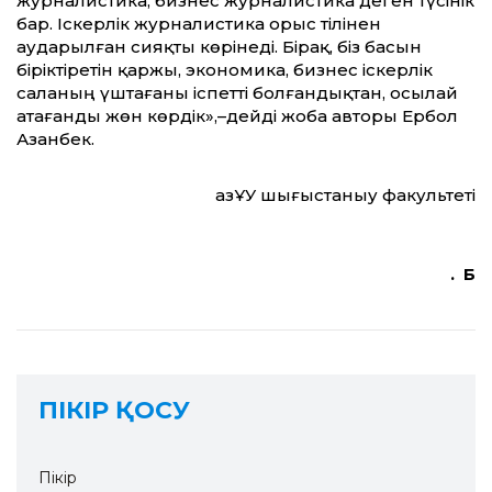
журналистика, бизнес журналистика деген түсінік
бар. Іскерлік журналистика орыс тілінен
аударылған сияқты көрінеді. Бірақ, біз басын
біріктіретін қаржы, экономика, бизнес іскерлік
саланың үштағаны іспетті болғандықтан, осылай
атағанды жөн көрдік»,–дейді жоба авторы Ербол
Азанбек.
ҚазҰУ шығыстаныу факультеті
. Б
ПІКІР ҚОСУ
Пікір