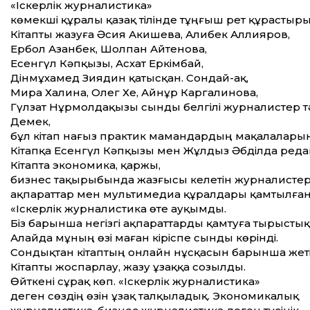
«Іскерлік журналистика»
көмекші құралы қазақ тілінде тұңғыш рет құрастыры
Кітапты жазуға Әсия Акишева, Алибек Аллияров,
Ербол Азанбек, Шолпан Айтенова,
Есенгүл Кәпқызы, Асхат Еркімбай,
Дінмұхамед Зиядин қатысқан. Сондай-ақ,
Мира Халина, Олег Хе, Айнұр Каргалинова,
Гүлзат Нұрмолдақызы сынды белгілі журналистер тә
Демек,
бұл кітап нағыз практик мамандардың мақалаларын
Кітапқа Есенгүл Кәпқызы мен Жұлдыз Әбділда реда
Кітапта экономика, қаржы,
бизнес тақырыбында жазғысы келетін журналистер
ақпараттар мен мультимедиа құралдары қамтылған
«Іскерлік журналистика өте ауқымды.
Біз барынша негізгі ақпараттарды қамтуға тырыстық
Алайда мұның өзі маған кіріспе сынды көрінді.
Сондықтан кітаптың онлайн нұсқасын барынша жет
Кітапты жоспарлау, жазу ұзаққа созылды.
Өйткені сұрақ көп. «Іскерлік журналистика»
деген сөздің өзін ұзақ талқыладық. Экономикалық