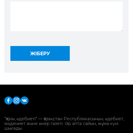
"Қазақ әдебиеті" — Қазақстан Республикасының әдебиет,
мәдениет және өнер газеті. Әр апта сайын, жұма күні
шығады.