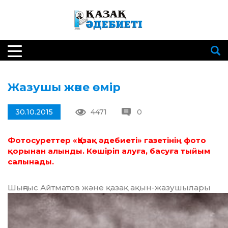
Жазушы және өмір
30.10.2015
4471
0
Фотосуреттер «Қазақ әдебиеті» газетінің фото
қорынан алынды. Көшіріп алуға, басуға тыйым
салынады.
Шыңғыс Айтматов және қазақ ақын-жазушылары