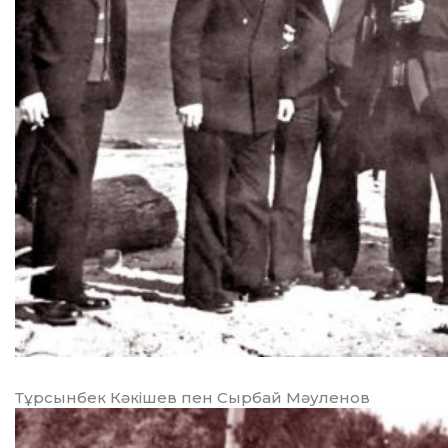
Тұрсынбек Кәкішев пен Сырбай Мәуленов