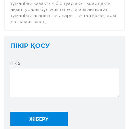
тұманбай қазақтың бір туар ақыны, ардақты
ақын туралы бұл ұсын өте жақсы айтылған,
тұманбай ағаның жырларын қытай қазақтары
да жақсы біледі.
ПІКІР ҚОСУ
Пікір