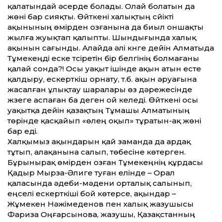
қалатындай әсерде болады. Олай болатын да
жөні бар сияқты. Өйткені халықтың сүйікті
ақынының өмірден озғанына да биыл оншақты
жылға жуықтап қалыпты. Шындығында халық
ақынын сағынды. Алайда әлі күнге дейін Алматыда
Тұмекеңді еске түсіретін бір белгінің болмағаны
қалай сонда?! Осы уақыт ішінде ақын атын есте
қалдыру, ескерткіш орнату, т.б. ақын әруағына
жасалған ұлықтау шаралары өз дәрежесінде
жүзеге аспаған ба деген ой келеді. Өйткені осы
уақытқа дейін қазақтың Тұмашы Алматының
төрінде қасқайып «өлең оқып» тұратын-ақ жөні
бар еді.
Халқымыз ақындарын қай заманда да ардақ
тұтып, алақанына салып, төбесіне көтерген.
Бұрынырақ өмірден озған Тұмекеңнің құрдасы
Қадыр Мырза-Әлиге туған елінде – Орал
қаласында әдеби-мәдени орталық салынып,
еңселі ескерткіші бой көтерсе, ақындар –
Жұмекен Нәжімеденов пен халық жазушысы
Фариза Оңғарсынова, жазушы, Қазақстанның