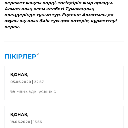
керемет жақсы көрді, төгілдіріп жыр арнады.
Алматының әсем келбеті Тұмағаңның
өлеңдерінде тұнып тұр. Ендеше Алматысы да
аяулы ақынын биік тұғырға көтеріп, құрметтеуі
керек.
2
ПІКІРЛЕР
ҚОНАҚ
05.06.2020 | 22:57
Өте маңызды ұсыныс
ҚОНАҚ
19.06.2020 | 15:56