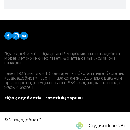
"Қазақ әдебиеті" — Қазақстан Республикасының әдебиет,
мәдениет және өнер газеті. Әр апта сайын, жұма күні
шығады.
Газет 1934 жылдың 10 қаңтарынан бастап шыға бастады.
«Қазақ әдебиеті» газеті — Қазақстан жазушылар одағының
органы ретінде тұңғыш саны 1934 жылдың қаңтарында
жарық көрген.
«Қазақ әдебиеті» - газетінің тарихы
© "Қазақ әдебиеті".
Студия «Team28»