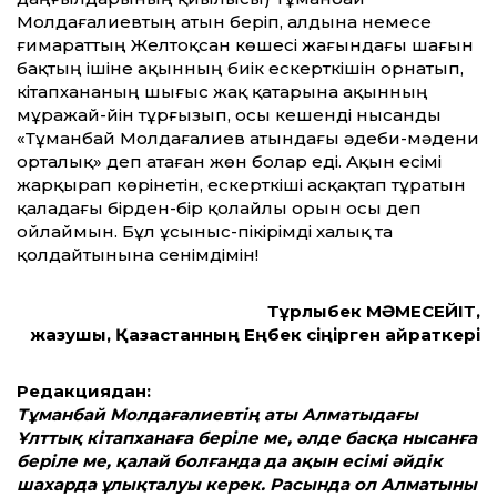
Молдағалиевтың атын беріп, алдына немесе
ғимараттың Желтоқсан көшесі жағындағы шағын
бақтың ішіне ақынның биік ескерткішін орнатып,
кітапхананың шығыс жақ қатарына ақынның
мұражай-үйін тұрғызып, осы кешенді нысанды
«Тұманбай Молдағалиев атындағы әдеби-мәдени
орталық» деп атаған жөн болар еді. Ақын есімі
жарқырап көрінетін, ескерткіші асқақтап тұратын
қаладағы бірден-бір қолайлы орын осы деп
ойлаймын. Бұл ұсыныс-пікірімді халық та
қолдайтынына сенімдімін!
Тұрлыбек МӘМЕСЕЙІТ,
жазушы, Қазақстанның
Еңбек сіңірген қайраткері
Редакциядан:
Тұманбай Молдағалиевтің аты Алматыдағы
Ұлттық кітапханаға беріле ме, әлде басқа нысанға
беріле ме, қалай болғанда да ақын есімі әйдік
шахарда ұлықталуы керек. Расында ол Алматыны