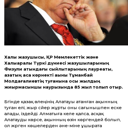
Халық жазушысы, ҚР Мемлекет­тік және
Халықаралық Түркі дүниесі жазушыларының
Физули атындағы сыйлықтарының лауреаты,
қазақтың аса көрнекті ақыны Тұманбай
Молдағалиевтің туғанына осы жылдың
жиырмасыншы наурызында 85 жыл толып отыр.
Бүгінде қазақ өлеңінің Алатауы атанған ақынның
туған елі, жыр сүйер жұрты оны сағынышпен еске
алады, іздейді. Алматыға келе қалса, асқақ
Алатауды көрсе, ақынның өзін көргендей болып,
ол жүрген көшелерден әне-міне ұшырата