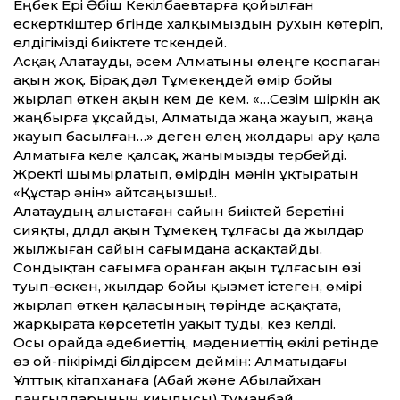
Еңбек Ері Әбіш Кекілбаевтарға қойылған
ескерткіштер бүгінде халқымыздың рухын көтеріп,
елдігімізді биіктете түскендей.
Асқақ Алатауды, әсем Алматыны өлеңге қоспаған
ақын жоқ. Бірақ дәл Тұмекеңдей өмір бойы
жырлап өткен ақын кем де кем. «…Сезім шіркін ақ
жаңбырға ұқсайды, Алматыда жаңа жауып, жаңа
жауып басылған…» деген өлең жолдары ару қала
Алматыға келе қалсақ, жанымызды тербейді.
Жүректі шымырлатып, өмірдің мәнін ұқтыратын
«Құстар әнін» айтсаңызшы!..
Алатаудың алыстаған сайын биіктей беретіні
сияқты, дүлдүл ақын Тұмекең тұлғасы да жылдар
жылжыған сайын сағымдана асқақтайды.
Сондықтан сағымға оранған ақын тұлғасын өзі
туып-өскен, жылдар бойы қызмет істеген, өмірі
жырлап өткен қаласының төрінде асқақтата,
жарқырата көрсететін уақыт туды, кез келді.
Осы орайда әдебиеттің, мәдениеттің өкілі ретінде
өз ой-пікірімді білдірсем деймін: Алматыдағы
Ұлттық кітапханаға (Абай және Абылайхан
даңғылдарының қиылысы) Тұманбай