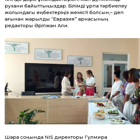
рухани байыттыңыздар. Білімді ұрпақ тәрбиелеу
жолындағы еңбектеріңіз жемісті болсын,– деп
ағынан жарылды “Евразия” арнасының
редакторы Әріпжан Али.
Шара соңында NIS директоры Гүлмира