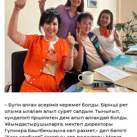
– Бүгін алған әсеріміз керемет болды. Бірінші рет
қолыма қылқалам алып сурет салдым. Тынығып,
күнделікті тіршіліктен дем алып қалғандай болдық.
Ұйымдастырушыларға, мектеп директоры
Гүлмира Бақытбекқызына көп рахмет,– деп бөлісті
“Қазақ әдебиеті” газетінің арт-редакторы Марат