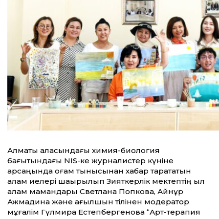
Алматы қаласындағы химия-биология
бағытындағы NIS-ке журналистер күніне
қарсаңында қоғам тынысынан хабар тарататын
қалам иелері шақырылып Зияткерлік мектептің қыл
қалам мамандары Светлана Попкова, Айнұр
Ажмадина және ағылшын тілінен модератор
мұғалім Гүлмира Естепбергенова “Арт-терапия