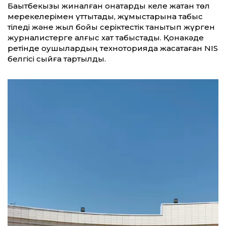
Бақытбекқызы жиналған қонақтарды келе жатқан төл
мерекелерімен қүттықтады, жұмыстарына табыс
тіледі және жыл бойы серіктестік танытып жүрген
журналистерге алғыс хат табыстады. Қонақкәде
ретінде оқушылардың техноторияда жасақтаған NIS
белгісі сыйға тартылды.
Видеоплеер