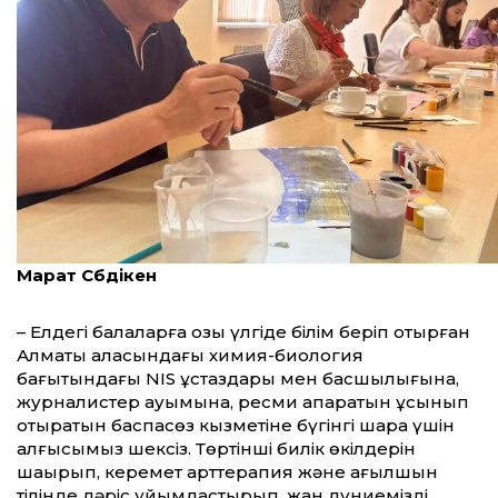
Марат Сәбдікен
– Елдегі балаларға озық үлгіде білім беріп отырған
Алматы қаласындағы химия-биология
бағытындағы NIS ұстаздары мен басшылығына,
журналистер қауымына, ресми ақпаратын ұсынып
отыратын баспасөз кызметіне бүгінгі шара үшін
алғысымыз шексіз. Төртінші билік өкілдерін
шақырып, керемет арттерапия және ағылшын
тілінде дәріс ұйымдастырып, жан дүниемізді