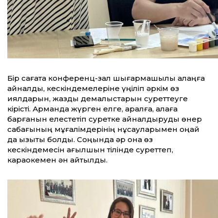
Бір сағатқа конференц-зал шығармашылық алаңға
айналды, кескіндемелеріне үңіліп әркім өз
қиялдарын, жаздық демалыстарын суреттеуге
кірісті. Арманда жүрген елге, аралға, қалаға
барғанын елестетіп суретке айналдыруды өнер
сабағының мұғалімдерінің нұсқауларымен оңай
да қызықты болды. Соңында әр қонақ өз
кескіндемесін ағылшын тілінде суреттеп,
караокемен ән айтылды.