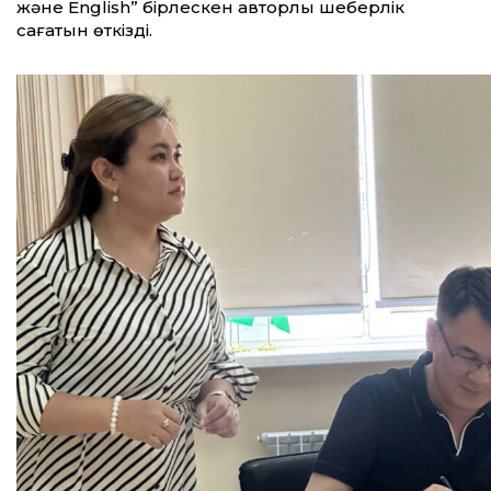
және English” бірлескен авторлық шеберлік
сағатын өткізді.