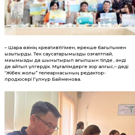
– Шара өзінің креативтігімен, ерекше бағытымен
қызықтырды. Тек саусақтарымызды қозғалтпай,
миымызды да шынықтырып ағылшын тілде , әнді
де айтып үлгердік. Мұғалімдерге зор алғыс,– деді
“Жібек жолы” телеарнасының редактор-
продюсері Гүлнүр Байменова.