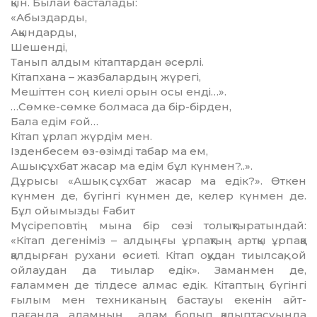
қын. Былай басталады:
«Абыздарды,
Ақындарды,
Шешенді,
Танып алдым кітаптардан әсерлі.
Кітапхана – жазбалардың жүрегі,
Мешіттен соң киелі орын осы енді…».
…Сөмке-сөмке болмаса да бір-бірден,
Бала едім ғой…
Кітап ұрлап жүрдім мен.
Ізденбесем өз-өзімді табар ма ем,
Ашық сұхбат жасар ма едім бұл күнмен?..».
Дұрысы «Ашық сұхбат жасар ма едік?». Өткен
күнмен де, бү­гінгі күнмен де, келер күн­мен де.
Бұл ойымызды Ғабит
Мү­сі­ре­­п­ов­тің мына бір сөзі толық­тыра­тын­дай:
«Кітап де­геніміз – алдыңғы ұрпақтың арт­­қы ұрпаққа
қалдырған рухани өсиеті. Кі­тап оқудан тиылсақ, ой
ойлаудан да тиы­лар едік». Заманмен де,
ғаламмен де тіл­десе алмас едік. Кітаптың бүгінгі
ғы­лым мен техниканың бастауы екенін айт­
пағанда, адамның адам болып қалып­тасуында