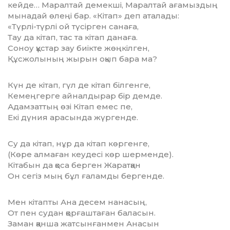
кейде… Маралтай демекші, Маралтай ағамыздың
мынадай өлеңі бар. «Кітап» деп аталады:
«Түрлі-түрлі ой түсірген санаға,
Тау да кітап, тас та кітап данаға.
Соноу құстар зау биікте жөңкілген,
Құсжолының жырын оқып бара ма?
Күн де кітап, гүл де кітап білгенге,
Кемеңгерге айналдырар бір демде.
Адамзаттың өзі Кітап емес пе,
Екі дүния арасында жүргенде.
Су да кітап, нұр да кітап көргенге,
(Көре алмаған кеудесі көр шерменде).
Кітабын да қоса берген Жаратқан
Он сегіз мың бұл ғаламды бергенде.
Мен кітапты Ана десем нанасың,
От пен судан қорғаштаған баласын.
Заман қанша жатсынғанмен Анасын