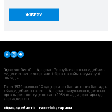
"Қазақ әдебиеті" — Қазақстан Республикасының әдебиет,
мәдениет және өнер газеті. Әр апта сайын, жұма күні
шығады.
Газет 1934 жылдың 10 қаңтарынан бастап шыға бастады.
«Қазақ әдебиеті» газеті — Қазақстан жазушылар одағының
органы ретінде тұңғыш саны 1934 жылдың қаңтарында
жарық көрген.
«Қазақ әдебиеті» - газетінің тарихы