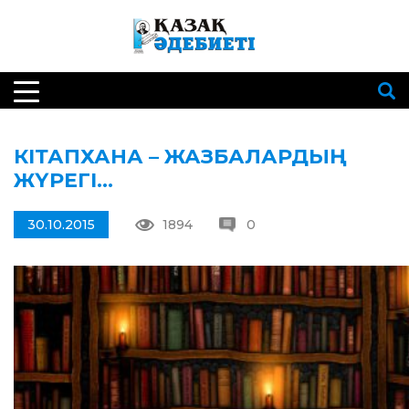
КІТАПХАНА – ЖАЗБАЛАРДЫҢ
ЖҮРЕГІ…
30.10.2015
1894
0