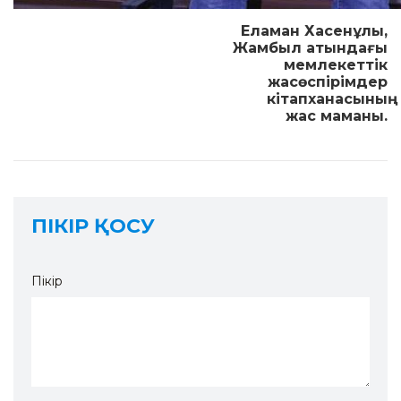
Еламан Хасенұлы,
Жамбыл атындағы
мемлекеттік
жа­сөс­пірімдер
кітапханасының
жас маманы.
ПІКІР ҚОСУ
Пікір