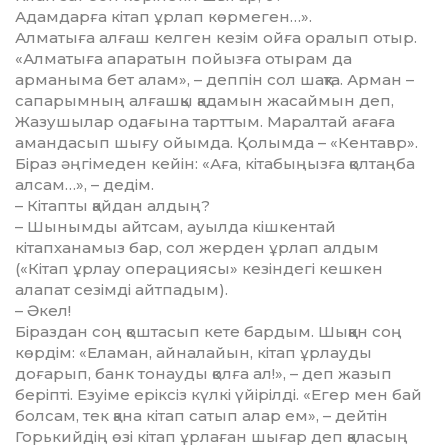
Адамдарға кітап ұрлап көрмеген…».
Алматыға алғаш келген кезім ойға ора­­лып отыр.
«Алма­ты­ға апаратын по­йыз­ға отырам да
арманыма бет алам», – деп­пін сол шақта. Арман –
сапарымның ал­ғашқы қадамын жасаймын деп,
Жазу­шы­лар одағына тарттым. Маралтай ағаға
амандасып шығу ойымда. Қолымда – «Кентавр».
Біраз әңгімеден кейін: «Аға, кі­табыңызға қолтаңба
алсам…», – дедім.
– Кітапты қайдан алдың?
– Шынымды айтсам, ауылда кіш­кен­тай
кітапханамыз бар, сол жерден ұрлап ал­дым
(«Кітап ұрлау операциясы» кезін­­дегі кешкен
алапат сезімді айтпадым).
– Әкел!
Біраздан соң қоштасып кете бардым. Шық­қан соң
көрдім: «Еламан, айналайын, кітап ұрлауды
доғарып, банк тонауды қол­ға ал!», – деп жазып
беріпті. Езуіме ерік­сіз күлкі үйірілді. «Егер мен бай
болсам, тек қана кітап сатып алар ем», – дей­тін
Горькийдің өзі кітап ұрлаған шығар деп қаласың