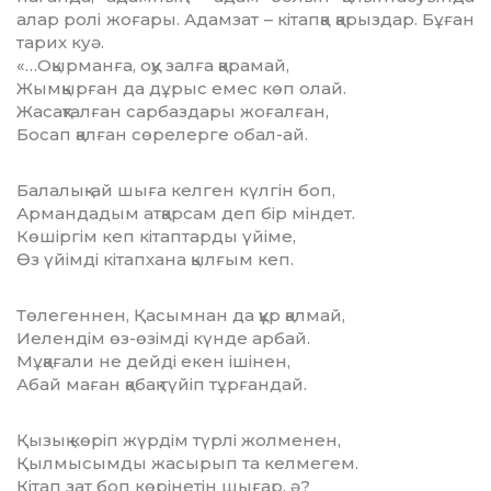
алар ролі жоғары. Адамзат – кі­тапқа қарыздар. Бұған
тарих куә.
«…Оқырманға, оқу залға қарамай,
Жымқырған да дұрыс емес көп олай.
Жасақталған сарбаздары жоғалған,
Босап қалған сөрелерге обал-ай.
Балалық-ай шыға келген күлгін боп,
Армандадым атқарсам деп бір міндет.
Көшіргім кеп кітаптарды үйіме,
Өз үйімді кітапхана қылғым кеп.
Төлегеннен, Қасымнан да құр қалмай,
Иелендім өз-өзімді күнде арбай.
Мұқағали не дейді екен ішінен,
Абай маған қабақ түйіп тұрғандай.
Қызық көріп жүрдім түрлі жолменен,
Қылмысымды жасырып та келмегем.
Кітап зат боп көрінетін шығар, ә?