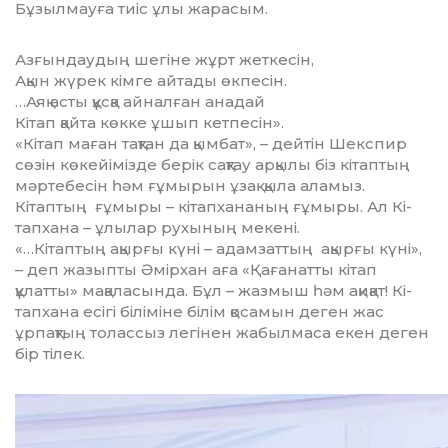
Бұзылмауға тиіс ұлы жарасым.
Азғындаудың шегіне жұрт жеткесін,
Ақын жүрек кімге айтады өкпесін.
…Аяқ асты құсқа айналған анадай
Кітап қайта көкке ұшып кетпесін».
«Кітап маған тақтан да қымбат», – дей­тін Шекспир
сөзін көкейімізде берік сақ­тау арқылы біз кітаптың
мәртебесін һәм ғұмырын ұзақ қыла аламыз.
Кітаптың ғұмыры – кітапхана­ның ғұмыры. Ал Кі­
тап­­хана – ұлылар рухының мекені.
«…Кітаптың ақырғы күні – адамзат­тың ақырғы күні»,
– деп жазыпты Әмірхан аға «Қағанатты кітап
құлатты» мақа­ласында. Бұл – жазмыш һәм ақиқат! Кі­
тапхана есігі біліміне білім қосамын деген жас
ұрпақтың толассыз легінен жабылмаса екен деген
бір тілек.