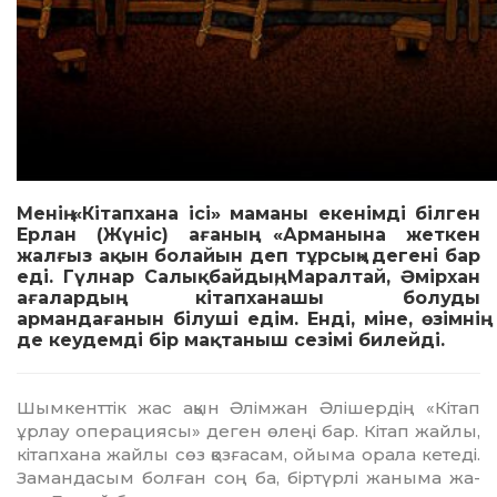
Менің «Кітапхана ісі» маманы екенімді білген
Ерлан (Жүніс) ағаның: «Арманына жеткен
жалғыз ақын болайын деп тұрсың» дегені бар
еді. Гүлнар Салықбайдың, Маралтай, Әмірхан
ағалардың кітапханашы болуды
армандағанын білуші едім. Енді, міне, өзімнің
де кеудемді бір мақтаныш сезімі билейді.
Шымкенттік жас ақын Әлімжан Әлі­шердің «Кітап
ұрлау операциясы» деген өлеңі бар. Кітап жайлы,
кітапхана жайлы сөз қозғасам, ойыма орала кетеді.
Замандасым болған соң ба, біртүрлі жаныма жа­