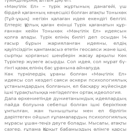
түйінділерінің алтын діңгегі.
«Мәңгілік Ел» – түрік жұртының дана­гөйі, үш
бірдей қағанның кеңесшісі бол­ған атақты Тоныкөк
(Тұй-ұқық) негізін қа­лаған идея екендігі белгілі.
Елтеріс Құт­лық қаған екінші Түрік қағанатын құр­
ғаннан кейін Тоныкөк «Мәңгілік Ел» идеясын
қолға алады. Түрік елінің билігі деп осы­дан 14
ғасыр бұрын жарияланған идея­ны, елдің
қауіпсіздігін қамтамасыз ете­тін геосаяси және ішкі,
сыртқы қор­ға­ныс шеңберін жасау арқылы Көк
Түріктер жүзеге асырды. Сол идея, сол мұрат бү­
гін­гі қазақ елінің бас ұранына айналуда.
Көк түркілердің ұраны болған «Мәң­гілік Ел»
идеясы сол кездегі саяси әскери психологиялық
ұстанымдардың болғанын, ел басқару жүйесінде
ішкі тұрақтылыққа негізделген ортақ идеология.
Дала өркениетінде дүниетанымдық идеялардың
пайда болуына себепші бол­ған ішкі беріктікке
ұмтылған, жан ты­ныш­тығы мен ел бірлігін
дәріптеген ойшыл ғұламалардың психологиялық
мұрасы ұшан-теңіз деуге болады. Мысалы, атақты
сазгер, ғұлама Қорқыт бабамыздың өлім­ге қарсы