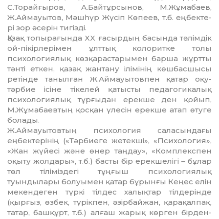
С.Торайғыров, А.Бай­тұрсынов, М.Жұмабаев,
Ж.Аймауытов, Мәшһүр Жүсіп Көпеев, т.б. еңбек­те­
рі зор әсерін тигізді.
Қазақ топырағында XX ғасырдың ба­сында тәлімдік
ой-пікірлерімен ұлттық ко­лоритке толы
психологиялық көзқа­рас­тарымен барша жұртты
тәнті еткен, қазақ жантану ілімінің көшбасшысы
ретінде танылған Ж.Аймауытовпен қатар оқу-
тәрбие ісіне тікелей қатысты педагогика­лық
психологиялық тұрғыдан ерекше ден қойып,
М.Жұмабаевтың қосқан үлесін ерек­ше атап өтуге
болады.
Ж.Аймауытовтың психология сала­сын­дағы
еңбектерінің («Тәрбиеге жетек­ші», «Психология»,
«Жан жүйесі және өнер таңдау», «Комплекспен
оқыту жолдары», т.б.) басты бір ерекшелігі – бұлар
төл тілі­міздегі тұңғыш психологиялық
туындылары болуымен қатар бұрынғы Кеңес елін
ме­кендеген түркі тілдес халықтар ­тіл­де­рінде
(қырғыз, өзбек, түрікпен, әзір­бай­жан, қарақалпақ,
татар, башқұрт, т.б.) ал­ғаш жарық көрген бірден-