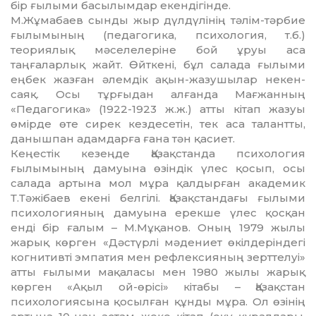
бір ғылыми ба­сылымдар екендігінде.
М.Жұмабаев сынды жыр дүлдүлінің тә­лім-тәрбие
ғылымының (педагогика, пси­хология, т.б.)
теориялық мәселелеріне бой ұруы аса
таңғаларлық жайт. Өйткені, бұл салада ғылыми
еңбек жазған әлемдік ақын-жазушылар некен-
саяқ. Осы тұр­ғыдан алғанда Мағжанның
«Педагогика» (1922-1923 ж.ж.) атты кітап жазуы
өмірде өте сирек кездесетін, тек аса талантты,
данышпан адамдарға ғана тән қасиет.
Кеңестік кезеңде Қазақстанда психология
ғылымының дамуына өзіндік үлес қо­сып, осы
салада артына мол мұра қал­дырған академик
Т.Тәжібаев екені бел­гілі. Қазақстандағы ғылыми
психология­ның дамуына ерекше үлес қосқан
енді бір ғалым – М.Мұқанов. Оның 1979 жылы
жарық көрген «Дәстүрлі мәдениет өкіл­де­ріндегі
когнитивті эмпатия мен рефлек­сияның зерттелуі»
атты ғылыми мақаласы мен 1980 жылы жарық
көрген «Ақыл ой-өрісі» кітабы – Қазақстан
психологиясына қосылған құнды мұра. Ол өзінің