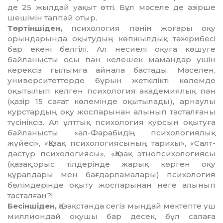
де 25 жылдай уа­қыт өтті. Бұл мәселе де әзірше
шешімін тап­пай отыр.
Төртіншіден,
психология пәнін жоға­ры оқу
орындарында оқытудың көпжыл­дық тәжірибесі
бар екені белгілі. Ал не­сие­лі оқу­ға көшуге
байланысты осы пән келешек мамандар үшін
керексіз ғылым­ға ай­нала бастады. Мәселен,
университеттерде бұрын жеткілікті көлемде
оқыты­лып келген психология академиялық пән
(қазір 15 сағат көлемінде оқытыла­ды), арнаулы
курстардың оқу жоспарынан алы­нып тасталғаны
түсініксіз. Ал ұлттық психология курсын оқытуға
байланысты «әл-Фарабидің психологиялық
жүйесі», «Қазақ психологиясының тарихы», «Салт-
дәстүр психологиясы», «Қазақ этнопсихологиясы
(қазақ,орыс тілдерінде жарық көр­ген оқу
құралдары мен бағдар­ла­малары) психология
бөлімдерінде оқыту жоспарынан неге алынып
тасталған?!
Бесіншіден,
Қазақстанда сегіз мың­дай мектепте үш
миллиондай оқушы бар десек, бұл салаға