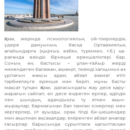
азақ жерінде психологиялық ой-пікір­лердің
үдере дамуының басқа Ортаазиялық
Қ
ағайындарға (қырғыз, өзбек, түрікмен, т.б.) қа­
рағанда өзіндік бірнеше ерекшеліктері бар.
Соның ең бастысы – ұлан-ғайыр жерді
мекендеген балажан, ақкөңіл, төзімді хал­қымыз өз
ұрпағын жақсы адам, абзал аза­мат етіп
тәрбиелеуге ерекше мән беріп, мұны басты
мақсат тұтқан. Қазақ даласын­дағы жау десе қару-
жарағын сайлап, ел де­се еңіреген ерлер, әділдік
пен шындық, адам­дықты ту еткен ақын-
жыраулар, бар­ма­ғынан бал тамған ісмерлер мен
зергерлер, от ауызды, орақ тілді би-шешендер
мен ақылман ақсақалдар, еміренген абзал ана­лар
ғасырлар барысында сұрыптала қа­лыптасқан