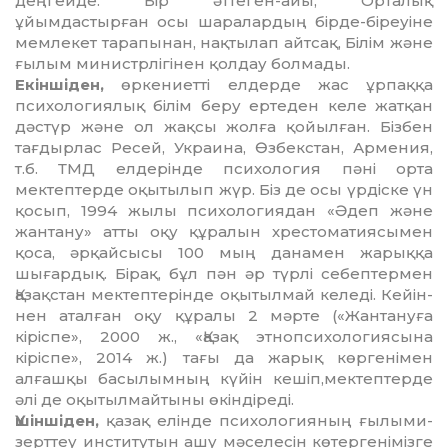
деңгейде. Бір әттеген-айы, Орталық
ұйымдастырған осы шаралардың бірде-біреуіне
мемлекет тарапынан, нақ­тылап айтсақ, Білім және
ғылым ми­нистр­лігінен қолдау болмады.
Екіншіден,
өркениетті елдерде жас ұр­паққа
психологиялық білім беру ертеден келе жатқан
дәстүр және ол жақсы жолға қойылған. Бізбен
тағдырлас Ресей, Украина, Өзбекстан, Армения,
т.б. ТМД елдерінде психология пәні орта
мектептерде оқытылып жүр. Біз де осы үрдіске үн
қосып, 1994 жылы психологиядан «Әдеп және
жантану» атты оқу құралын хрес­томатиясымен
қоса, әрқайсысы 100 мың данамен жарыққа
шығардық. Бірақ, бұл пән әр түрлі себептермен
Қазақстан мектептерінде оқытылмай келеді. Кейін­
нен аталған оқу құралы 2 мәрте («Жан­тану­ға
кіріспе», 2000 ж., «Қазақ этнопси­хологиясына
кіріспе», 2014 ж.) тағы да жа­рық көргенімен
алғашқы басылымның күйін кешіп,мектептерде
әлі де оқы­тыл­майтыны өкіндіреді.
Үшіншіден,
қазақ елінде психология­ның ғылыми-
зерттеу институтын ашу мә­селесін көтергенімізге