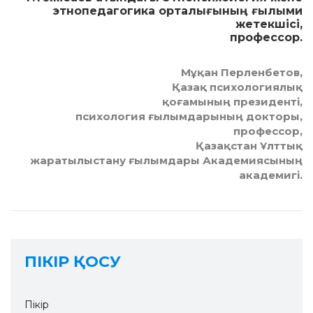
этнопедагогика орталығының ғылыми
жетекшісі,
профессор.
Мұқан Перленбетов,
Қазақ психологиялық
қоғамының президенті,
психология ғылымдарының докторы,
профессор,
Қазақстан Ұлттық
жаратылыс­тану ғылымдары Академиясының
академигі.
ПІКІР ҚОСУ
Пікір