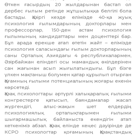
Өткен ғасыр­дың 20 жылдарынан бастап ол
дербес ғылым ретінде жұтшылыққа белгілі бола
бастады. Қазіргі кезде елі­міз­де 40-қа жуық
психология ғылым­дарының докторлары мен
профессорлар, 150-ден астам психология
ғылымының кандидаттары мен доценттері бар.
Бұл арада ерекше атап өтетін жайт – елімізде
психология саласындағы ғылым доктор­ларының
саны Орталық Азиядағы 4 рес­публикалармен,
Әзірбайжан еліндегі осы мамандық өкілдерінен
сан жағынан асып жығы­ла­тындығы. Бұл бізге
үлкен мақ­таныш болу­мен қатар құрылып отырған
Қоғамның ғылыми потенциа­лының жоғары екенін
көр­сетеді.
Қазақ психологтары әртүрлі халық­ара­лық ғылыми
конгрестерге қатысып, баян­дамалар жасап
жүргендігі, алыс-жа­қын шет елдердің
психологиялық орта­лық­тарымен ғылыми
шығармашылық бай­ланыста екендігін атап
кеткеніміз аб­зал. Қазақ елінде кеңес дәуірінде де
КСРО психологтар қоғамының Қазақстан­дық