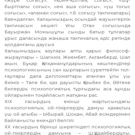
«жүре соғысу», «қоян-қолтық соғыс», «шұ­
быртпалы соғыс», «екі аша соғысы», «үш тоғыс
соғысы», «аламан соғыс», т.б. со­­ғысу тактикалары)
баяндалған. Хал­қымыздың осындай жауынгерлік
тактикасын кешегі Ұлы Отан соғысында
Бауыржан Момышұлы сынды батыр тұлғалар
ұрыс даласында жаңаша тактикалық әдіс ретінде
қолданғаны даусыз.
Халқымыздың азулары алты қарыс фи­лософ-
жыраулары – Шалкиіз, Жиембет, Ақтамберді, Шал
ақын, Бұқар Қал­қа­манұлдарының көшпенділер
психоло­гия­сының сан қырларын суреттейтін тол­­
ғау­лары дала дипломаттары атанған ұлы үш
биіміз – Төле би, қаз дауысты Қа­зыбек би, Әйтеке
билердің психологиялық тұрғыдағы аса құнды
ойларымен тоқай­ласып жатқаны рас.
ХІХ ғасырдың екінші жартысындағы
психологиялық ой-пікірлердің дамуы қа­зақ­тың
үш ой алыбы – Ыбырай, Шоқан, Абай есімдерімен
байланысты екендігі бел­гілі.
ХХ ғасырдың бірінші ширегіндегі пси­хо­логиялық
ой-пікірлердің дамуына – Ш.Құдайбердіұлы,