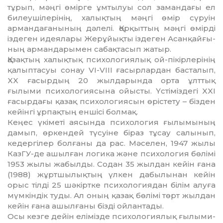
тұрып, мәңгі өмірге ұмтылуы сол замандағы ел
билеушілерінің, ха­лықтың мәңгі өмір сүруін
арманда­ғанының дә­лелі. Қорқыттың мәңгі өмірді
іздеген идея­лары Жерұйықты іздеген Асан­қай­ғы­
ның армандарымен сабақтасып жатыр.
Қазақтың халықтық психологиялық ой-пікірлерінің
қалыптасуы сонау VI-VIII ғасырлардан басталып,
XX ғасырдың 20 жыл­дарында орта ұлттық
ғылыми психо­ло­гиясына ойысты. Үстіміздегі XXI
ға­сыр­дағы қазақ психологиясын өрістету – бізден
кейінгі ұрпақтың еншісі болмақ.
Кеңес үкіметі аясында психология ғы­лымының
дамып, өркендей түсуіне бі­раз тұсау салынып,
кедергілер болғаны да рас. Мәселен, 1947 жылы
КазГУ-де ашыл­ған логика және психология бөлімі
1953 жылы жабылды. Содан 35 жылдан кейін ғана
(1988) жұртшылықтың үлкен дабылынан кейін
орыс тілді 25 шәкіртке пси­хологиядан білім алуға
мүмкіндік ту­ды. Ал оның қазақ бөлімі төрт жылдан
ке­йін ғана ашылғаны бізді ойлантады.
Осы кезге дейін елімізде психоло­гия­лық ғылыми-