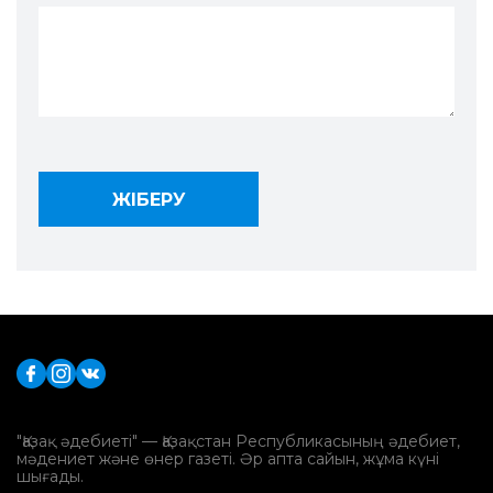
"Қазақ әдебиеті" — Қазақстан Республикасының әдебиет,
мәдениет және өнер газеті. Әр апта сайын, жұма күні
шығады.