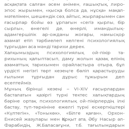
асқақтата салған әсем әні­мен, ғашықтық, лиро-
эпос жырымен, «қыс­­қа болса да, нұсқа» мақал-
мәтелімен, ше­шендік сөз, айтыс, жырларымен сан
ға­сырлар бойы өз ұрпағын «сегіз қырлы, бір
сырлы», өнегелі де, өнерлі, имандылық-
адамгершілік ар-ожданы жоғары, намыс­қор
азамат етіп тәрбиелеп келгені психо­ло­гиялық
тұрғыдан аса мәнді тарихи де­­­­­рек.
Халқымыздың психологиялық ой-пікір та­
рихының қалыптасып, даму жолын қа­зақ елінің
азаматтық тарихымен орайлас­тыра отыра, бұл
үрдісті негізгі төрт ке­зең­­ге бөліп қарастыруды
ғылыми тұр­­­ғыдан дұрыс тұжырым деп
есептейміз.
Мұның бірінші кезеңі – VІ-ХIV ғасыр­лар­дан
басталатын қазіргі түркі тектес ха­лықтардың
бәріне ортақ психологиялық ой-пікірлердің ілкі
бастау, түп-төркініне ежел­гі түркі ескерткіштері
«Күлтегін», «То­ныкөк», «Білге қаған», Орхон-
Енисей жазу­лары мен Қорқыт ата, Әбу Насыр әл-
Фа­ра­бидің, Ж.Баласағұни, т.б. та­ғы­лым­дарын