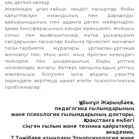
хақ дегіміз келеді.
Жеріміздің ұлан-ғайыр кеңдігі ғасыр­лар бойы
қалыптасқан имандылық пен дар­қан­ды,
қайырымдылық пен адам­ға де­ген мейірімділік,
қазақ биос­фера­сының өзіндік ерекшелігі. Жой­қын
соғыс пен ашаршылыққа, жұтқа ұшы­рау­дың
салдарынан ғасырлар бойына тір­нектеп жинаған
тәлім-тәрбиелік мұ­ра­лары ұр­пақтан-ұрпаққа
жеткізілуі тиіс. Мың өліп, мың тірілген ке­зеңдегі
төзімділік пен шыдамдылық біздің ұлттық
мінезіміздің жоталы беттері, халқымыздың ұлттық
мақтанышы болумен қоса, алдағы уақытта
тереңдете зерт­теуді қажет ететін психологиялық
проб­лемалар.
Құбығұл Жарықбаев,
педагогика ғылымдарының
және психология ғылымдарының докторы,
Қазақстанға еңбегі
сіңген ғылым және техника қайраткері,
академик,
Т.Тәжібаев атындағы Этнопсихология және