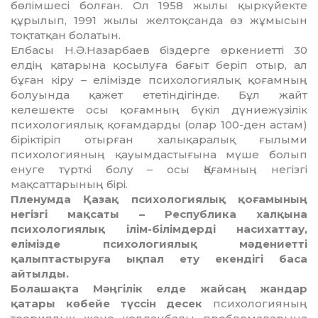
бөлімшесі болған. Ол 1958 жылы қыр­күйекте
құрылып, 1991 жылы желтоқ­санда өз жұмысын
тоқтатқан болатын.
Елбасы Н.Ә.Назарбаев біздерге өрке­ниетті 30
елдің қатарына қосылуға бағыт бе­ріп отыр, ал
бұған кіру – елімізде пси­хо­логиялық қоғамның
болуында қажет ететіндігінде. Бұл жайт
келешекте осы қо­ғамның бүкіл дүниежүзілік
психоло­гия­лық қоғамдарды (олар 100-ден астам)
біріктіріп отырған халықаралық ғылыми
психологияның қауымдастығына мүше болып
енуге түрткі болу – осы Қоғамның не­гізгі
мақсаттарының бірі.
Пленумда Қазақ психологиялық қоға­мының
негізгі мақсаты – Республика хал­қына
психологиялық ілім-білім­дерді на­сихаттау,
елімізде психоло­гиялық мә­дениетті
қалыптастыруға ықпал ету екен­дігі баса
айтылды.
Болашақта Мәңгілік елде жайсаң жан­дар
қатары көбейе түссін десек
пси­хо­логияның