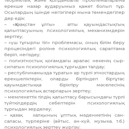
теориялық және қолдан­балы проблемаларына
ерекше назар аударуымыз қажет болып тұр.
Осылардың ішінде негізгілері мына төмендегілер
дер едік:
– «Қазақстан ұлты» атты қауымдастық­тың
қалыптасуының психологиялық механизмдерін
зерттеу;
– «үш тұғырлы тіл» проблемасы, оның білім беру
процесіндегі роліне психо­ло­гиялық сараптама
беріп, негіздеу;
– полиэтностық қоғамдағы аралас некенің сыр-
сипатын психологиялық тұр­ғыдан талдау;
– республикамызда тұратын әр түрлі этностардың
ерекшеліктерін, оларды бір­тіндеп біртұтас
қауымдастыққа бірік­тіру мәселесінің
психологиялық астарларын зерттеу;
– мемлекеттік тілдің қалыптасу бары­сындағы түрлі
түйткілдердің себептерін психологиялық
тұрғыдан зерделеу;
– қазақ халқының ұлттық мәде­ние­тінің сан-
саласы, түрлеріне (айтыс, ән-күй, му­зыка, т.б.)
психологиялық зерттеу жүр­гізу;