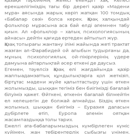
қазақи тәрбиенің жемісі екендігі хақ. Келесі
ерекшелігіміздің тағы бір дерегі қазір «Мәдени
мұра» аясында жарық көріп жатқан 100 томдық
«Бабалар сөзі» болса керек. Қазақ халқындай
фольклор мұра­сы­на аса бай елді әлемнен табу
қиын. Ал «фольк­лор – халық психологиясының
айнасы» дейтін қағида ертеден айтылып жүр.
Қазақ топырағы жантану ілімі жайында же­ті трактат
жазған әл-Фарабидей ой алыбын тудырғаны да,
мұның психологиялық ой-пі­кірлерінің үдере
дамуына айтарлықтай әсер еткені де даусыз.
Егемен, тәуелсіз Қазақ елі жағдайында қазір
жалпыадамзаттық құндылықтарға қол жеткізіп,
біртұтас мәдени жүйе қа­лып­­тастыру үшін өткен
жолымызды, шық­қан тегіміз бен биігімізді бағалай
білуіміз қажет. Өйткені, өткенін бағалай білмейтін
ел келешегін де болжай алмайды. Біздің өт­кен
жолымыз, шыққан биігіміз – Еуразия даласын
дүбірлете өтіп, Еуропа әле­мін оятқан
жасампаздыққа толы тарих.
Ежелгі ата-бабаларымыздың күмбір­ле­ген күміс
күйімен, жан тебірентерлік сы­бызғы үнімен,