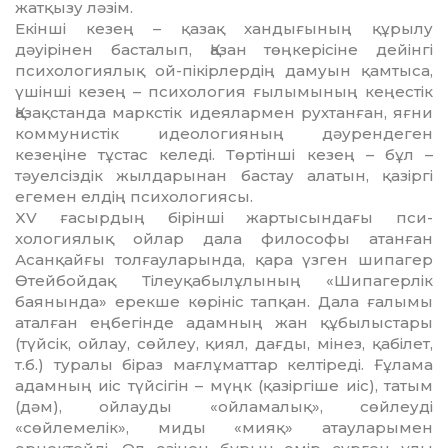
жатқызу ләзім.
Екінші кезең – қазақ хандығының құ­рылу
дәуірінен басталып, Қазан төң­ке­рісіне дейінгі
психологиялық ой-пікір­лер­дің дамуын қамтыса,
үшінші кезең – психология ғылымының кеңестік
Қазақстанда маркстік идеялармен рухтанған, яғни
ком­мунистік идеологияның дәурендеген
кезеңіне тұстас келеді. Төртінші кезең – бұл –
тәуелсіздік жылдарынан бастау ала­тын, қазіргі
егемен елдің психологиясы.
XV ғасырдың бірінші жартысындағы пси­­
хологиялық ойлар дала философы атан­ған
Асанқайғы толғауларында, қара үз­ген шипагер
Өтейбойдақ Тілеуқа­был­ұлының «Шипагерлік
баянында» ерекше кө­рініс тапқан. Дала ғалымы
аталған ең­бегінде адамның жан құбылыстары
(түй­сік, ойлау, сөйлеу, қиял, дағды, мінез, қа­­­білет,
т.б.) туралы біраз мағлұматтар кел­тіреді. Ғұлама
адамның иіс түйсігін – мүңк (қазіргіше иіс), татым
(дәм), ойлауды «ойламалық», сөйлеуді
«сөйлемелік», ми­ды «мияқ» атауларымен