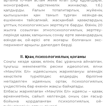
артына 10-нан астам жеке кітап (оқу құ­рал­дары,
монография, әдістемелік жи­нақ­тар, т.б.)
қалдырды. Ғалым тота­ли­тар­лық жүйенің
қылышынан қан тамып тұрған кезінде-ақ
ешкімнен тайсалмай, жасқанбай қа­зақ­тардың
ұлттық психологиясын зерттеуге бар­ды. Өзінің 20
жылға созылған этноп­сихологиялық зерттеу­
лерінде қазақ хал­қының сонау ерте за­ман­дардың
өзінде-ақ ой-өрісі өте жоғары болғанын экс­
перимент арқылы дәлелдеп берді.
II. Қазақ психологиялық қоғамы
Соңғы кезде қазақ елінің бас ұранына ай­налған,
тұңғыш мемлекеттік ресми идео­логия, яғни
«Мәңгілік Ел» идеясының жа­риялануы әлемдік
кеңістікте түркі­тіл­дес елдердің бірлігіне
негізделген идея­ның ортақ психологиялық
үндестігінің бар екенін жақсы байқатады.
Елбасы жариялаған «Мәңгілік Ел» идея­сы – қазақ
өркениетінің, сайып кел­генде, оның сан ғасыр
бойына қордалан­ған психологиялық ой-