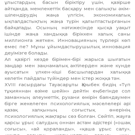
ұлыстардың басын біріктіру үшін, қазірше
айтқанда, мем­лекеттік басқару мен салықты әкім­
шілендірудің жаңа үлгісін, экономикалық
ықпалдастықтың жаңа түрін қалыптас­тыр­ғанын
байқатады. Осының нәтиж­е­сін­де қысқа уақыт
ішінде жаңа хандыққа бірік­кен халық саны
миллионға жеткен. Инновацияның түрлері көп
емес пе? Мұ­ны ұйымдастырушылық инновация
деуі­мізге болады.
Ал қазіргі кезде бірімен-бірі жарыса шы­ғатын
заңдар мен заңнамалық акті­лер­ден және күнде
ауысатын үлкен-кіші басшылардан халыққа
келетін пайдалы түйіндер мен істер жоққа тән.
XVIII ғасырдағы Тауасарұлы Қазыбек би­дің «Түп
тұқияннан өзіме шейін» дейтін еңбегінде сол
заманның әлеуметтік, рухани өмірін баяндаумен
бірге жекелеген пси­хологиялық мәселелері әрі
қазақ хал­қы­ның соғыстық өнерінің
психологиялық жақ­тары сөз болған. Сөйтіп, жауға
қарсы ұрыс салудың оннан астам әдістері («ошақ
соғысы», «ай қораланды», «қаша ұрыс салу»,