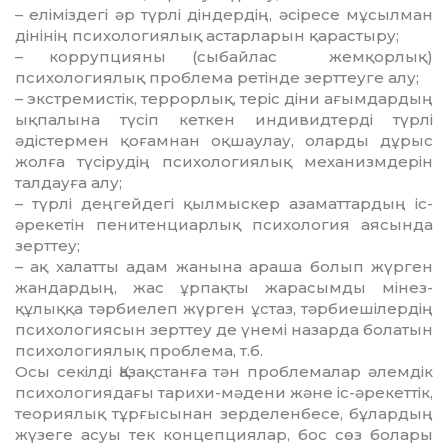
– еліміздегі әр түрлі діндердің, әсіресе мұсылман
дінінің психологиялық астарларын қарастыру;
– коррупцияны (сыбайлас жемқорлық)
психологиялық проблема ретінде зерттеуге алу;
– экстремистік, террорлық, теріс діни ағымдардың
ықпалына түсіп кеткен ин­дивидтерді түрлі
әдістермен қоғамнан оқ­шаулау, оларды дұрыс
жолға түсірудің пси­хологиялық механизмдерін
талдауға алу;
– түрлі деңгейдегі қылмыскер а­за­мат­тардың іс-
әрекетін пенитенциарлық пси­хо­логия аясында
зерттеу;
– ақ халатты адам жанына араша бо­лып жүрген
жандардың, жас ұрпақты жа­ра­сымды мінез-
құлыққа тәрбиелеп жүр­ген ұстаз, тәрбиешілердің
психология­сын зерттеу де үнемі назарда болатын
пси­х­ологиялық проблема, т.б.
Осы секілді Қа­зақстанға тән проблемалар әлемдік
психологиядағы тарихи-мәдени және іс-әрекеттік,
теориялық тұр­ғысынан зерделенбесе, бұлардың
жү­зеге асуы тек концепциялар, бос сөз бо­лары