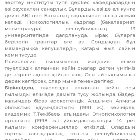
зерттеу институты түгіл дер­бес кафедралардың
өзі саусақпен са­нарлық. Бұлардың өзі де әлі күнге
дейін АҚШ пен Батыстың ықпалынан шыға ал­май
келеді. Психологиялық кадрлар (бакалавриат,
магистратура) республиканың 13
университетінде даярлануда. Бірақ бұларға
берілетін гранттар өте аз. Сон­дық­тан бұл
мамандыққа келушілердің қа­тары жыл сайын
кеми түсуде.
Психология ғылымының жағдайы елі­міз
тәуелсіздік алғаннан кейін оңалар де­ген үмітіміз
де әзірше ақтала қойған жоқ. Осы айтқанымызға
дерек келтірсек, олар мына төмендегілер:
Біріншіден,
тәуелсіздік алғаннан кейін осы
ғылымды елімізде дамыта түсу жо­лын­­да біздер,
ғалымдар біраз әрекет­тен­дік. Алдымен Алматы
облыстық қауым­дас­тығы (1991 ж.), кейінірек,
академик Т.Тәжібаев атындағы Этнопсихология
орталығы (1998 ж.) ұйымдас­ты­рыл­ды. 14 рет
ғылыми конференциялар өткі­зілді. Олардың
төртеуі халықаралық, тоғызы республикалық