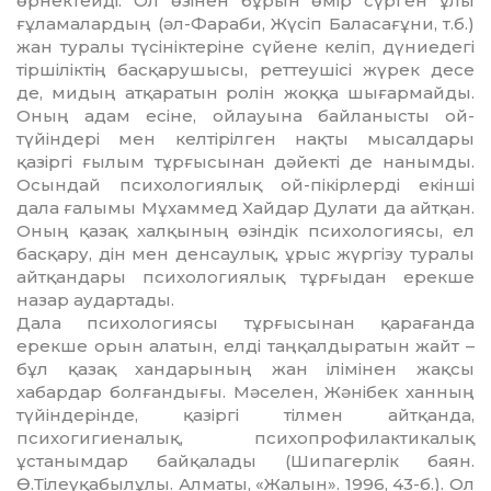
өрнектейді. Ол өзі­нен бұрын өмір сүрген ұлы
ғұлама­лар­дың (әл-Фараби, Жүсіп Баласағұни, т.б.)
жан туралы түсініктеріне сүйене келіп, дү­ниедегі
тіршіліктің басқарушысы, рет­теушісі жүрек десе
де, мидың атқаратын ролін жоққа шығармайды.
Оның адам есіне, ойлауына байланысты ой-
түйіндері мен келтірілген нақты мысалдары
қазіргі ғылым тұрғысынан дәйекті де нанымды.
Осындай психологиялық ой-пікірлерді екін­ші
дала ғалымы Мұхаммед Хайдар Ду­лати да айтқан.
Оның қазақ халқының өзіндік психологиясы, ел
басқару, дін мен денсаулық, ұрыс жүргізу туралы
айтқан­дары психологиялық тұрғыдан ерекше
назар аудартады.
Дала психологиясы тұрғысынан қа­ра­ғанда
ерекше орын алатын, елді таң­қал­ды­ратын жайт –
бұл қазақ хандарының жан ілі­мінен жақсы
хабардар болғандығы. Мә­селен, Жәнібек ханның
түйіндерінде, қазіргі тілмен айтқанда,
психогигиеналық, психопрофилактикалық
ұстанымдар бай­қалады (Шипагерлік баян.
Ө.Тілеуқа­был­ұлы. Алматы, «Жалын». 1996, 43-б.). Ол