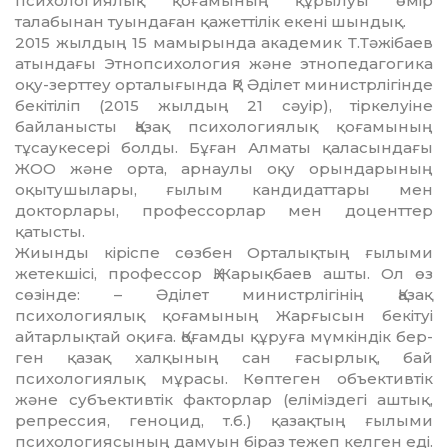
психологиялық қоғамының құрылуы өмір
талабынан туындаған қа­жет­тілік екені шындық.
2015 жылдың 15 мамырында академик Т.Тәжібаев
атындағы Этнопсихология және этнопедагогика
оқу-зерттеу орталығында ҚР Әділет министрлігінде
бекітіліп (2015 жылдың 21 сәуір), тір­келуіне
байланысты Қазақ психологиялық қоғамының
тұсаукесері болды. Бұған Алматы қаласындағы
ЖОО және орта, арнаулы оқу орындарының
оқытушылары, ғылым кандидаттары мен
докторлары, профессорлар мен доценттер
қатысты.
Жиынды кіріспе сөзбен Орталықтың ғы­лыми
жетекшісі, профессор Қ.Жа­рықбаев ашты. Ол өз
сөзінде: – Әділет ми­­нистрлігінің Қазақ
психологиялық қоға­­мының Жарғысын бекітуі
айтарлық­тай оқиға. Қоғамды құруға мүмкіндік бер­­­
ген қазақ халқының сан ғасырлық, бай
психологиялық мұрасы. Көптеген объек­тивтік
және субъективтік факторлар (елі­міздегі аштық,
репрессия, геноцид, т.б.) қазақтың ғылыми
психология­сының дамуын біраз тежеп келген еді.