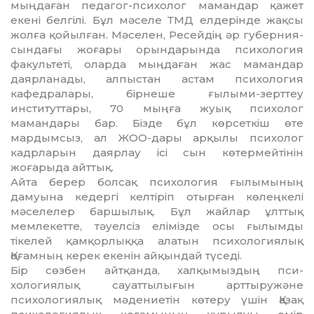
мыңдаған педагог-пси­холог мамандар қажет
екені белгілі. Бұл мә­селе ТМД елдерінде жақсы
жолға қойыл­ған. Мәселен, Ресейдің әр губер­ния­
сындағы жоғары орындарында психология
факультеті, оларда мыңдаған жас мамандар
даярланады, алпыстан астам психология
кафедралары, бірнеше ғы­лыми-зерттеу
институттары, 70 мыңға жуық психолог
мамандары бар. Бізде бұл көр­сеткіш өте
мардымсыз, ал ЖОО-дары арқылы психолог
кадрларын даярлау ісі сын көтермейтінін
жоғарыда айттық.
Айта берер болсақ психология ғылы­мының
дамуына кедергі келтіріп отырған көлеңкелі
мәселелер баршылық. Бұл жай­лар ұлттық
мемлекетте, тәуелсіз елі­мізде осы ғылымды
тікелей қамқорлыққа алатын психологиялық
Қоғамның керек екенін айқындай түседі.
Бір сөзбен айтқанда, халқымыздың пси­­
хологиялық сауаттылығын арттыру­жә­­не
психологиялық мәдениетін көтеру үшін Қазақ