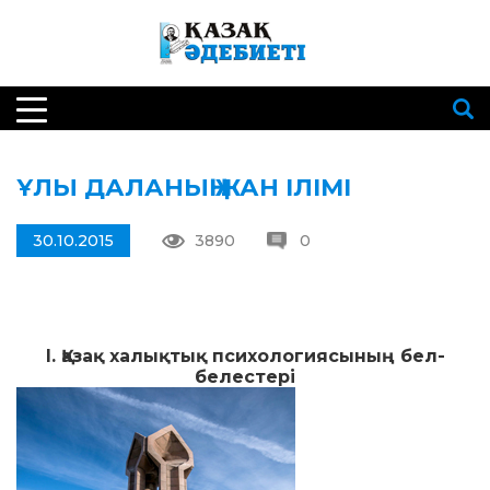
ҰЛЫ ДАЛАНЫҢ ЖАН ІЛІМІ
30.10.2015
3890
0
I. Қазақ халықтық психологиясының бел-
белестері