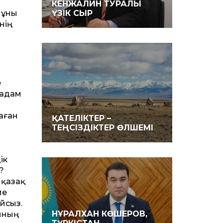
КЕНЖАЛИН ТУРАЛЫ
мұны
ҮЗІК СЫР
нің
е
 адам
аған
ҚАТЕЛІКТЕР –
ТЕҢСІЗДІКТЕР ӨЛШЕМІ
ік
?
, қазақ
ие
айсыз.
НҰРАЛХАН КӨШЕРОВ,
м­ның