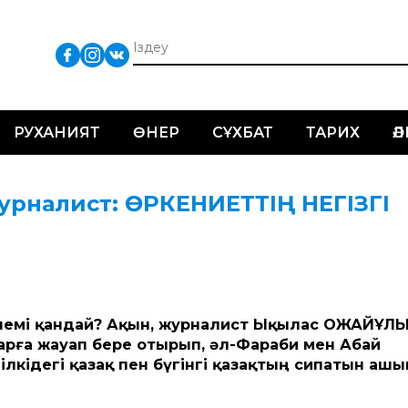
РУХАНИЯТ
ӨНЕР
СҰХБАТ
ТАРИХ
Ә
урналист: ӨРКЕНИЕТТІҢ НЕГІЗГІ
 өлшемі қандай? Ақын, журналист Ықылас ОЖАЙҰЛ
арға жауап бере отырып, әл-Фараби мен Абай
лкідегі қазақ пен бүгінгі қазақтың сипатын ашы