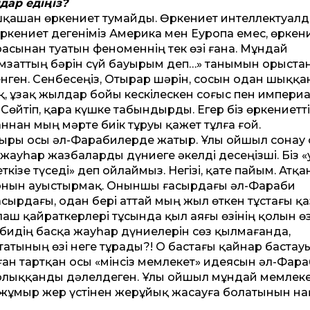
дар едіңіз?
 ешқашан өркениет тумайды. Өркениет интеллектуал
өркениет дегеніміз Америка мен Еуропа емес, өркен
расынан туатын феноменнің тек өзі ғана. Мұндай
амзаттың бәрін сүй бауырым деп…» танымын орыстан
нген. Сенбесеңіз, Отырар шәрін, сосын одан шыққа
оқ, ұзақ жылдар бойы кескілескен соғыс пен импери
 Сөйтіп, қара күшке табындырды. Егер біз өркениетті
­нан мың мәрте биік тұруы қажет тұлға ғой.
мыры осы әл-Фарабилерде жатыр. Ұлы ойшыл сонау 
 жауһар жазбаларды дүниеге әкелді десеңізші. Біз 
зе түседі» деп ойлаймыз. Негізі, қате пайым. Атқа
орнын ауыстырмақ. Оныншы ғасыр­дағы әл-Фараби
ырдағы, одан бері аттай мың жыл өткен тұстағы қа
аш қайраткерлері тұсында қыл аяғы өзінің қолын өз
идің басқа жауһар дүние­лерін сөз қылмағанда,
атының өзі неге тұрады?! О бастағы қайнар бастау
ған тартқан осы «мінсіз мемлекет» идеясын әл-Фар
олыққанды дәлелдеген. Ұлы ойшыл мұндай мемлек
, жұмыр жер үстінен жерұйық жасауға болатынын на