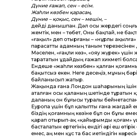
Дүние ғажап, сен – есім.
Жаһли көзбен қарасаң,
Дүние – қоқыс, сен – мешін, –
дейді данышпан. Дәл осы жердегі соңғы
жемтік, мен – төбет, Оны бақпай, не ба
«ғақыл» деп отыр­ғаны – «нұрлы ақылға
парасатты адамның таным терезесінен д
Мәселен, «ғақли көз», «ояу жүрек» үші
тарататын Құдайдың ғажап хикметі болса
Ендеше «жаһли көзбен» қалған қоғамны
бақытсыз екен. Неге десеңіз, мұның бә
байланысып жатыр.
Жақында ғана Лондон шаһарының ішінд
аталған осы қаланың шетінде тұратын қ
даланың он бұғысы туралы бейнетаспаны 
Еуропа үшін бұл қалыпты ғана жағдай ек
біздің қоғамның көзіне бұл он бұғы еме
қарап отырып-ақ «қайырымды қоғам» үші
басталатын ертегінің ендігі әрі еш өтір
емес, аң мен құс та бас иетіндігін көресің