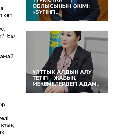
ТҮРКІСТАН
ОБЛЫСЫНЫҢ ӘКІМІ:
ла
«БҮГІНГІ…
п кеп
с,
?! Бұл
рамай
ҰЛТТЫҚ АЛДЫН АЛУ
ТЕТІГІ - ЖАБЫҚ
ы
МЕКЕМЕЛЕРДЕГІ АДАМ…
әр
елі
ықтық
ық