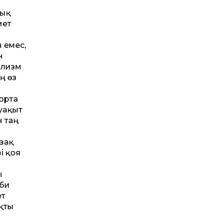
дық
иет
 емес,
н
ализм
ң өз
орта
«уақыт
н таң
зақ
і қоя
ы
аби
ет
қты