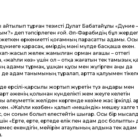
 айтылып тұрған тезисті Дулат Бабатайұлы «Дүние 
қтым?» деп тәпсірлеген ғой. Әл-Фарабидің бұл жердег
» жеткен өркениетті қоғамның парасатты адамы. Осы
үниеге қарасақ, өмірдің мәні мүлде басқаша екен.
н жап-жасыл желек жамылған орман ағашы – оттегі
, «жаһли көз» үшін ол – отқа жағатын тек тамызық қ
ң адамы тұрмақ, ұшқан құсы мен жүгірген аңы да
рі де адам танымының тұралап, артта қалуымен тікел
е ерсілі-қарсылы жортып жүретін түз аңдары мен
арт әженің қолынан күнделікті жем жеуге келетін
әлеуметтік желіден көргенде көзіме жас іркілді. Қа
ен. «Жа­һли көзбен» қалып «мешіндік» мешеу халге 
с, он соғым болып елестейтін шығар. Осы бір мысал
н «Ерте, ерте, ертеде елік пен адам дос болыпты» 
ік емес екендігін, мейірім атаулының алдына тек адам
.