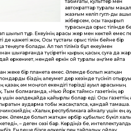
табиғаты, культтер мен
автократтар туралы мақа
жазғым келіп гугл-ды ашы
жіберсем, осы тақырып
турасында орыс тілінде бе
ап шығып тұр. Екеуінің арасы жер мен көктей емес пе
ті де қажеті жоқ. Осы тұстағы орыс тілін бейне бір
 теңеуге болады. Ал төл тіліміз бұл екеуімен
ынан шығарғанда түсіретін қырық қасық суға да жа
дай өркениет, нендей еркін ой туралы әңгіме айта
қан жеке бір планета емес. Әлемде болып жат­қан
ондарды біздің әлеумет дер кезінде түсініп отыру
ң қазақ әм моңғол екендігі тәрізді ауыл арасының
қ. Тым болмағанда, «Нью Йорк таймс» газетінің әр
үшін əәлдеқайда қайырлы болар еді. Осы газеттің 
тыратын аударма тобы жасақталса, қандай тамаша.
чинс­кийдің: «Халық республикаға айналу үшін ең әу
ерек. Әлемде болып жатқан әрбір құбылыс бүкіл хал
кетеді», – деген сөзі бар. Көрдіңіз бе, интеллектуалд
біз. Ендеше бізге өлкелік пен тайпалық ойлау