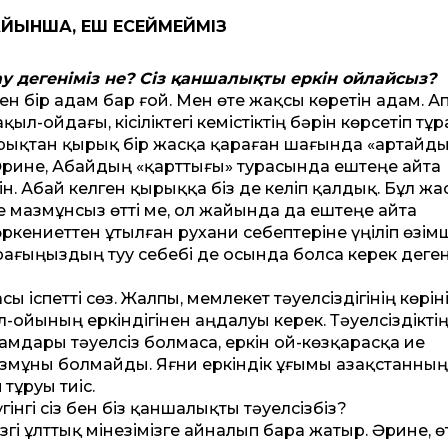
ЙЫНША, ЕШ ЕСЕЙМЕЙМІЗ
ау дегеніміз не? Сіз қаншалықты еркін ойлайсыз?
ен бір адам бар ғой. Мен өте жақсы кө­ре­тін адам. А
л-ойдағы, кісіліктегі кеміс­тік­тің бәрін көрсетіп тұ
 қырықтан қырық бір жасқа қараған шағында «Қартайды
Әри­не, Абайдың «қарттығы» турасында ештеңе айта
ін. Абай келген қырыққа біз де келіп қалдық. Бұл жа
 мазмұнсыз өтті ме, ол жайын­да да еш­теңе айта
кениеттен ұтылған рухани себептеріне үңіліп өзімш
рағыңыздың туу себебі де осында болса керек деге
 іспетті сөз. Жалпы, мемлекет тәуел­сіз­дігінің көріні
л-ойының еркіндігінен аңдалуы керек. Тәуелсіздікті
дамдары тәуелсіз болмаса, еркін ой-көзқарасқа ие
 мазмұны болмайды. Яғни еркіндік ұғымы Қазақстанның
 тұруы тиіс.
інгі сіз бен біз қаншалықты тәуелсізбіз?
гізгі ұлттық мінезімізге айналып бара жатыр. Әрине, ө