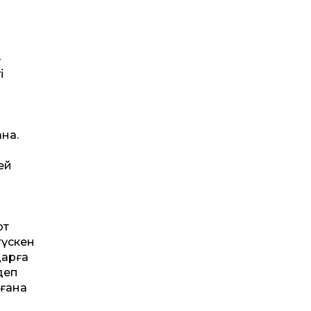
–
і
ана.
ей
рт
түскен
дарға
деп
 ғана