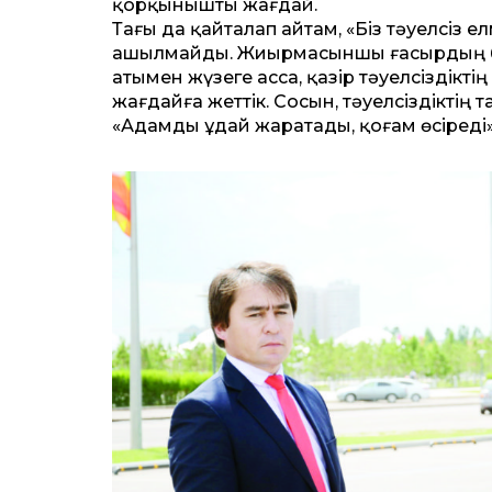
қорқынышты жағдай.
Тағы да қайталап айтам, «Біз тәуелсіз 
ашылмайды. Жиырмасыншы ғасырдың б
атымен жүзеге асса, қазір тәуелсіздікт
жағдайға жеттік. Сосын, тәуелсіздіктің 
«Адамды Құдай жаратады, қоғам өсіреді» 