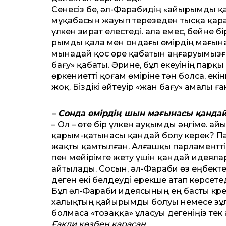
Сенесіз бе, әл-Фарабидің «Қайырымды қа
мұқабасын жауып терезеден тысқа қа­раға
үлкен зират елестеді. Қала емес, бейне 
рым­ды қала мен ондағы өмірдің мағына
мынадай қос өре қабатын аңғаруымызға б
бағу» қабаты. Әрине, бұл екеуінің парқы
өркениетті қоғам өміріне тән бол­са, е
жоқ. Біздікі әйтеуір «жан бағу» амалы ға
– Сонда өмірдің шын мағынасы қанда
– Ол – өте бір үлкен ауқымды әңгіме. 
қарым-қатынасы қандай болу керек? Пат
жақты қамтылған. Алғашқы парламентт
пен мейірім­ге жету үшін қандай идеял
айтылады. Сосын, әл-Фараби өз еңбекте
деген екі белдеуді ерекше атап көрсетед
Бұл әл-Фараби идеясының ең басты кр
халықтың қайырымды болуы немесе зұлым
болмаса «тозаққа» ұл­асуы дегеніңіз тек
Ғақли көзбен қарасаң,