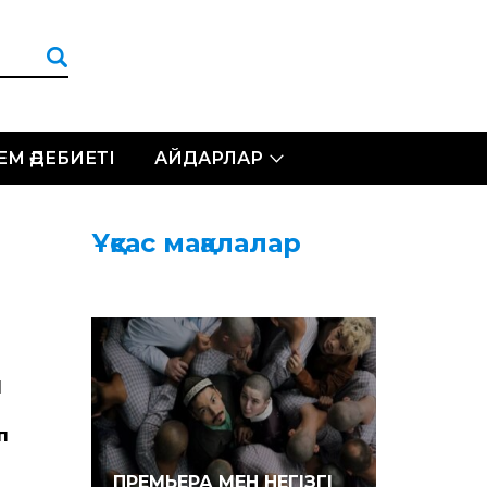
ЛЕМ ӘДЕБИЕТІ
АЙДАРЛАР
Ұқсас мақалалар
Ы
п
ПРЕМЬЕРА МЕН НЕГІЗГІ