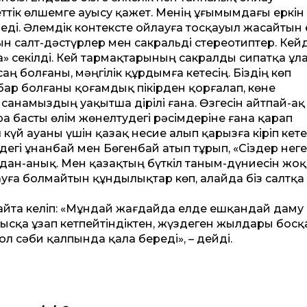
ттік өлшемге ауысу қажет. Менің ұғымымдағы еркін
реді. Әлемдік контексте ойлауға тосқауыл жасайтын 
сын салт-дәстүрлер мен сакральді стереотиптер. Кей
та» секілді. Кей тармақтарының сакралды сипатқа ұл
ң болғаны, мәңгілік құрдымға кетесің. Біздің көп
 бар болғаны қоғамдық пікірден қорғалап, көне
санамыздың уақытша дірілі ғана. Өзгесін айтпай-ақ
а басты өлім жөнелтудегі рәсімдеріне ғана қарап
л күй ауаны үшін қазақ несие алып қарызға кіріп кете
дегі Құнанбай мен Бөгенбай атып тұрып, «Сіздер неге
дан-анық. Мен қазақтың бүткіл таным-дүниесін жо
ға болмайтын құндылықтар көп, алайда біз салтқа 
айта келіп: «Мұндай жағдайда елде еш­қандай даму
сқа ұзап кетпейтіндіктен, жүздеген жылдары босқ
ол сәби қалпында қала береді», – дейді.