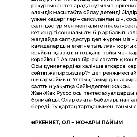
ракурсынан тез арада құтылып, өркение
әлемдік масштабта ойлау дегенді білді
үлкен кедергілер – саясиланған дін, со
салт-дәстүр мен менталитеттің өзі «сек
кеткендігі соншалықты бір арбалып қалса
жағдайда салт-дәстүр деп жүргеніміз –
қағидалардың етегіне тығылған қортық 
қояйын, қазақтың торқалы тойы мен қар
көрейікші? Аз ғана бір-екі сағаттық көңі
Осы дүниелерді өз халінше атқарса, көр
сөйтіп жатырсыздар?» деп ренжімесі ай
шығар­май­мын. Ұлттық тамырдан ажырау
салттың уақытқа бейімделгені жақсы.
Жан-Жак Руссо осы тектес ахуалдарды 
болмайды. Олар өз ата-бабаларынан алы
береді. Ру қартаң тартқанымен, таным с
ӨРКЕНИЕТ, ОЛ – ЖОҒАРЫ ПАЙЫМ