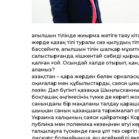
ағылшын тілінде жиырма жетіге таяу кіт
жерде қазақ тілі туралы сөз қылудың тіп
бассейнге, ағылшын тілін шалқар мұхитқа
салыстырғанда, кішкен­тай сәбиді қырқ
қалған ғой. Осындай халде отырып, қан
аламыз?
Қазақстан – қара жерден бөлек орналас­
оқиғалар мен құбылыстарды, саяси цикл
ләзім. Дәл бүгінгі қазаққа Шыңғысханны
боқташақ әңгімесінің түкке де керегі жо
санындағы бір мақаланы талдау қараша 
шыққан санын қазақшаға тәржімалап о
Украина халқының саяси қайраткері Кор­
публика мен полемика кезеңінен өтуі к
талқылауға түскенде ғана ұлт тез сергіп 
дискурс болмайынша, еш есеймейді екен