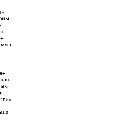
ын
қайы­
н
ан
ен
лымыз
мен
 жан-
лық
ды
аһли»
аша