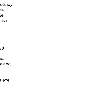
 ойлау
ең
де
асып
ді.
ққа
емес,
а өте