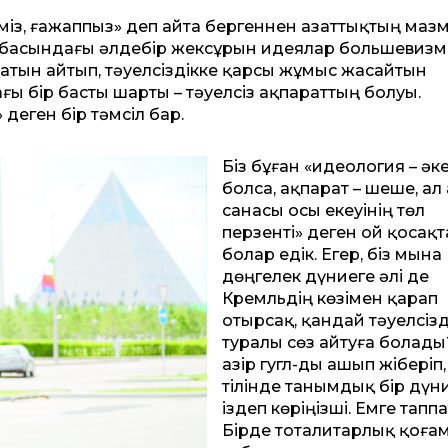
елміз, ғажаппыз» деп айта бергеннен азаттықтың маз
асындағы әлдебір жексұрын идеялар большевизм
ің атын айтып, тәуелсіздікке қарсы жұмыс жасайтын
тағы бір басты шарты – тәуелсіз ақпараттың болуы.
деген бір тәмсіл бар.
Біз бұған «идеология – әк
болса, ақ­парат – шеше, ал
санасы осы екеуінің төл
перзенті» деген ой қосақт
болар едік. Егер, біз мына
дөңгелек дүниеге әлі де
Кремльдің көзімен қарап
отырсақ, қандай тәуелсізд
туралы сөз айтуға болады
Қазір гугл-ды ашып жіберіп
ті­лінде танымдық бір дүн
іздеп көріңізші. Емге тапп
Бірде тоталитарлық қоға