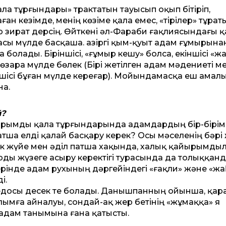
ла тұрғындары» трактатын тауысып оқып бітіріп,
н кезімде, менің көзіме қала емес, «тірі­­лер» тұрат
бір зират дерсің. Өйткені әл-Фараби ғақлиясындағы 
сы мүлде басқаша. Қазіргі қым-қуыт адам ғұмырына
олады. Біріншісі, «ғұмыр кешу» болса, екіншісі «ж
 өзара мүлде бөлек (Бірі жетілген адам мә­дениеті м
кіншісі бұған мүлде кереғар). Мойын­дамасқа еш ама
на.
й?
Қайырымды қала тұрғындарында адамдар­дың бір-бірі
ша елді қалай басқару керек? Осы мәселенің бәрі
ік жүйе мен әділ патша хақында, халық қайырымды
арды жүзеге асыру керектігі турасында да толыққан
рінде адам рухының дәргейіндегі «ғақли» және «ж
і.
едосы десек те болады. Данышпанның ойынша, қар
ға айналуы, сондай-ақ жер беті­­нің «жұмаққа» я
 адам танымына ғана қа­тысты.