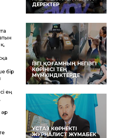
ДЕРЕКТЕР
пта
ратын
қ,
сқа
ІЗГІ ҚОҒАМНЫҢ НЕГІЗГІ
КӨРІНІСІ ТЕҢ
е бір
МҮМКІНДІКТЕРДЕ
н
сі ең
ң
 әр
ҰСТАЗ КӨРНЕКТІ
те
ЖУРНАЛИСТ ЖҰМАБЕК