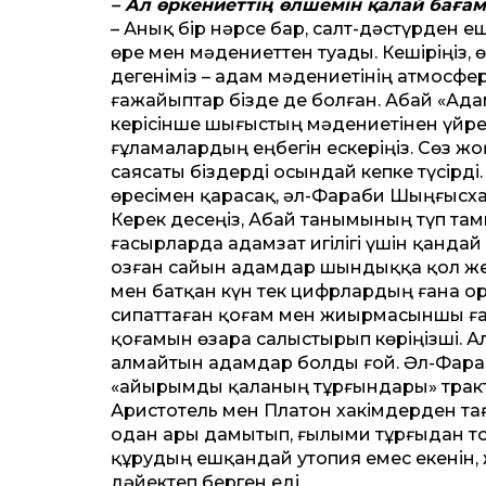
– Ал өркениеттің өлшемін қалай бағам
– Анық бір нәрсе бар, салт-дәстүрден
өре мен мәдениеттен туады. Кешіріңіз, 
дегеніміз – адам мәдениетінің атмосфе
ғажайыптар бізде де болған. Абай «Ад
керісінше шығыстың мәдениетінен үйре
ғұламалардың еңбегін ескеріңіз. Сөз ж
саясаты біздерді осындай кепке түсірді.
өресімен қарасақ, әл-Фараби Шыңғыс­хан
Керек десеңіз, Абай танымының түп та
ғасырларда адамзат игілігі үшін қандай
озған сайын адамдар шындыққа қол жеткі
мен батқан күн тек цифрлардың ғана 
сипаттаған қоғам мен жиырмасыншы ғас
қоғамын өзара салыстырып көріңізші. Ал
алмайтын адамдар болды ғой. Әл-Фараб
«Қайырымды қала­ның тұрғындары» тракт
Аристотель мен Платон хакімдерден та
одан ары дамытып, ғылыми тұрғыдан т
құрудың ешқан­дай утопия емес екенін
дәйектеп берген еді.