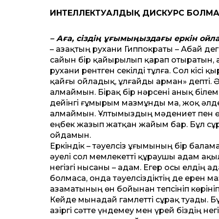
ИНТЕЛЛЕКТУАЛДЫҚ ДИСКУРС БОЛМА
– Аға, сіздің ұғымыңыздағы еркін ойл
– Қазақтың рухани Гиппократы – Абай дег
сайын бір қайырылып қарап отыра­тын, ақы
рухани рентген секілді тұлға. Сол кісі
қайғы ойладық, ұлғайды арман» депті. 
алмаймын. Бірақ бір нәрсені анық білем
дейінгі ғұмырым маз­мұнды ма, жоқ әлде
алмаймын. Ұлты­мыздың мәдениет пен өр
еңбек жазып жатқан жайым бар. Бұл сұ
ойдамын.
Еркіндік – тәуелсіз ұғымының бір баламасы
әуелі сол мемлекетті құ­рау­шы адам ақы
негізгі нысаны – адам. Егер осы елдің а
болмаса, онда тәуел­сіздік­тің де ерен
аза­ма­тының өн бойынан тепсініп көрініп
Кейде мынадай гамлетті сұрақ туады. Бүг
Қазіргі сәтте үндемеу мен үрей біздің не