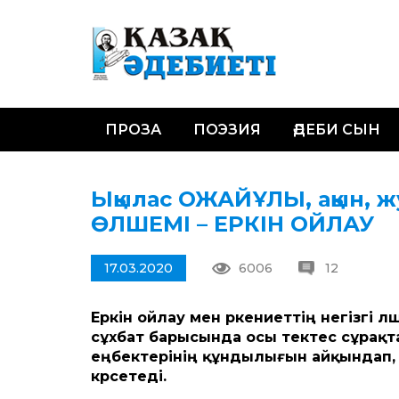
ПРОЗА
ПОЭЗИЯ
ӘДЕБИ СЫН
Ықылас ОЖАЙҰЛЫ, ақын, ж
ӨЛШЕМІ – ЕРКІН ОЙЛАУ
17.03.2020
6006
12
Еркін ойлау мен өркениеттің негізгі
сұхбат барысында осы тектес сұрақт
еңбектерінің құндылығын айқындап, і
көрсетеді.