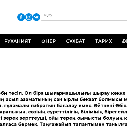
РУХАНИЯТ
ӨНЕР
СҰХБАТ
ТАРИХ
Ә
деби тәсіл. Ол бірақ шығармашылығы шырқау көкке
тың асыл азаматының сан қырлы бекзат болмысы 
п, ғұламалық ғибратын бағалау емес. Өйткені Әбі
ығын, сөзінің суреттілігін, білімінің бірегейл
есі зерек зерттеуші, ойы терең оқымысты болуың к
 жалғаса бермек. Таңғажайып талантымен танылғ