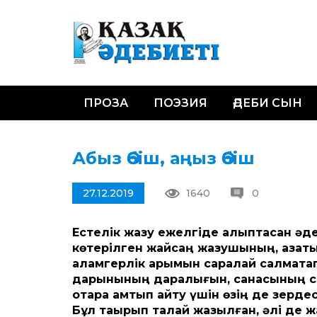
ПРОЗА
ПОЭЗИЯ
ӘДЕБИ СЫН
Абыз Әбіш, аңыз Әбіш
27.12.2019
1640
0
Естелік жазу ежелгіде қалыптасқан ә
көтерілген жайсаң жазушының, қазақ
қаламгерлік қарымын саралай салмақта
дарынының даралығын, санасының сарал
қотара қамтып айту үшін өзің де зерд
Бұл тақырып талай жазылған, әлі де