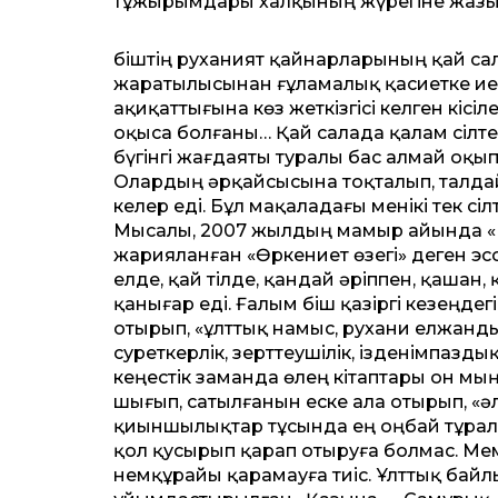
тұжырымдары халқының жүрегіне жазыл
Әбіштің руханият қай­нар­ларының қай с
жаратылысынан ғұламалық қасиетке ие бо
ақиқаттығына көз жеткізгісі келген кі
оқыса болғаны… Қай салада қалам сілте
бүгінгі жағдаяты туралы бас алмай оқып
Олардың әрқайсысына тоқталып, талдай
келер еді. Бұл мақаладағы менікі тек сі
Мысалы, 2007 жылдың мамыр айында «Ег
жарияланған «Өркениет өзегі» деген эс
елде, қай тілде, қандай әріппен, қашан,
қанығар еді. Ғалым Әбіш қазіргі кезеңде
отырып, «ұлттық намыс, рухани елжан
суреткерлік, зерттеушілік, ізденім­пазды
кеңестік заманда өлең кітаптары он мың,
шығып, сатылғанын еске ала отырып, «
қиыншылықтар тұсында ең оңбай тұралаға
қол қусырып қарап отыруға болмас. Ме
немқұ­райы қарамауға тиіс. Ұлттық бай