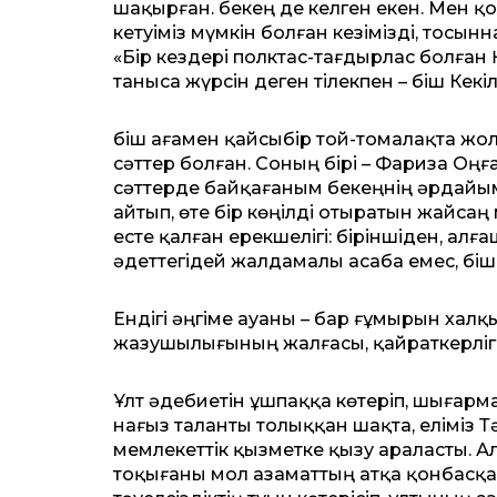
шақырған. Әбекең де келген екен. Мен қо
кетуіміз мүмкін болған кезімізді, тосы
«Бір кездері полктас-тағдырлас болға
таныса жүрсін деген тілекпен – Әбіш Кекі
Әбіш ағамен қайсыбір той-томалақта жо
сәттер болған. Соның бірі – Фариза О
сәттерде байқағаным Әбекеңнің әрдайы
айтып, өте бір көңілді отыратын жайсаң м
есте қалған ерекшелігі: біріншіден, ал
әдеттегідей жалдамалы асаба емес, Әбіш
Ендігі әңгіме ауаны – бар ғұ­мырын хал
жазушылығының жалғасы, қайраткерліг
Ұлт әдебиетін ұшпаққа көтеріп, шығарм
нағыз таланты толыққан шақта, еліміз Тә
мемлекеттік қызметке қызу араласты. Ал
тоқығаны мол азаматтың атқа қонбасқа 