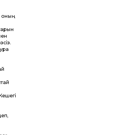
і оның
тарын
мен
зсіз.
тура
ай
птай
Кеше­гі
деп,