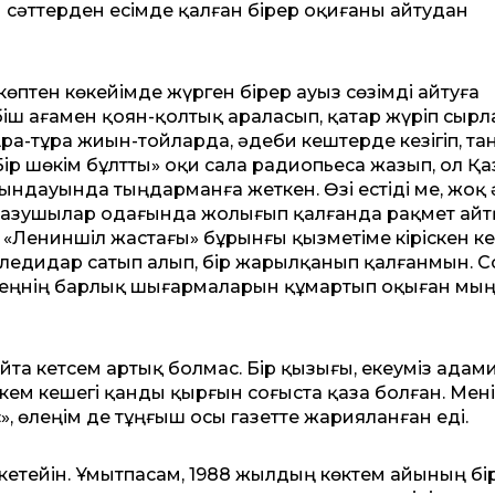
кен сәттерден есімде қалған бірер оқиғаны айтудан
е көптен көкейімде жүрген бірер ауыз сөзімді айтуға
 Әбіш ағамен қоян-қолтық араласып, қатар жүріп сырл
ра-тұра жиын-тойларда, әдеби кештерде кезігіп, та
«Бір шөкім бұлтты» оқи сала радиопьеса жазып, ол Қа
ындауында тыңдарманға жеткен. Өзі естіді ме, жоқ
ір Жазушылар одағында жолығып қалғанда рақмет ай
, «Лениншіл жастағы» бұрынғы қызметіме кіріскен ке
еледидар сатып алып, бір жарылқанып қалғанмын. С
екеңнің барлық шығармаларын құмартып оқыған мың
йта кетсем артық болмас. Бір қызығы, екеуміз адам
әкем кешегі қанды қыр­ғын соғыста қаза болған. Мен
, өлеңім де тұңғыш осы газетте жарияланған еді.
а кетейін. Ұмытпасам, 1988 жылдың көктем айының бір