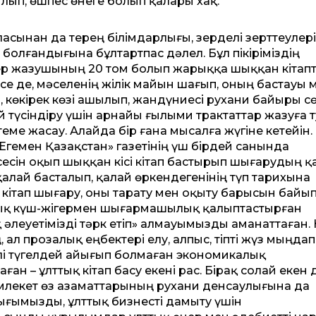
ып, өшпес өнеге болып қалары хақ.
аласынан да терең білімдарлығы, зерделі зерттеулер
лғандығына бұл­тарт­пас дәлел. Бұл пікіріміздің
сілер жазушының 20 том болып жарыққа шыққан кітап
се де, мәселенің жілік майын шағып, оның бастауы 
, көкірек көзі ашылып, жандүниесі рухани байыры сө
 түсіндіру үшін арнайы ғылыми трактаттар жазуға 
лтеме жасау. Алайда бір ғана мысалға жүгіне кетейін.
е­мен Қазақстан» газетінің үш бірдей санында
сесін оқып шыққан кісі кітап бастырып шығарудың қ
 қалай басталып, қалай өркендегенінің түп тарихына
гі кітап шығару, оны тарату мен оқыту барысын байы
дық күш-жігермен шығармашылық қалыптастырған
қ әлеуетімізді тәрк етіп» алмауымызды аманаттаған. 
 ал прозалық ең­бектері елу, алпыс, тіпті жүз мыңдап
әлі түгелдей айығып болмаған экономикалық
н – ұлттық кітап басу екені рас. Бірақ солай екен 
млекет өз азаматтарының рухани денсаулығына да
лығымызды, ұлттық бизнесті дамыту үшін