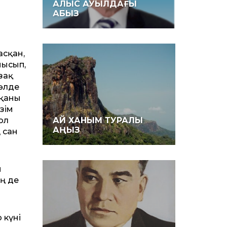
АЛЫС АУЫЛДАҒЫ
АБЫЗ
асқан,
нысып,
зақ
 әлде
тқаны
зім
ол
АЙ ХАНЫМ ТУРАЛЫ
АҢЫЗ
 сан
и
ің де
 күні