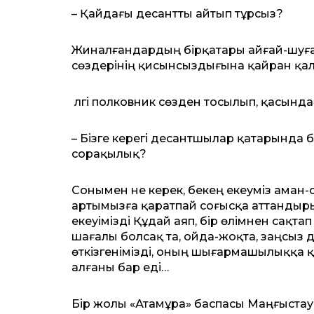
– Қайдағы десантты айтып тұрсыз?
Жиналғандардың бірқатары айғай-шуға 
сөздерінің қисынсыздығына қайран қал
Әлгі полковник сөзден тосылып, қасынд
– Бізге керегі десантшылар қатарында 
сорақылық?
Сонымен не керек, Әбекең екеуміз аман-с
артымызға қаратпай соғысқа ат­тандырып
екеуімізді Құдай аяп, бір өлімнен сақта
шағалы болсақ та, ойда-жоқта, заңсыз д
өткізгенімізді, оның шы­ғармашылыққа қа
алғаны бар еді…
Бір жолы «Атамұра» баспа­сы Маңғыстау