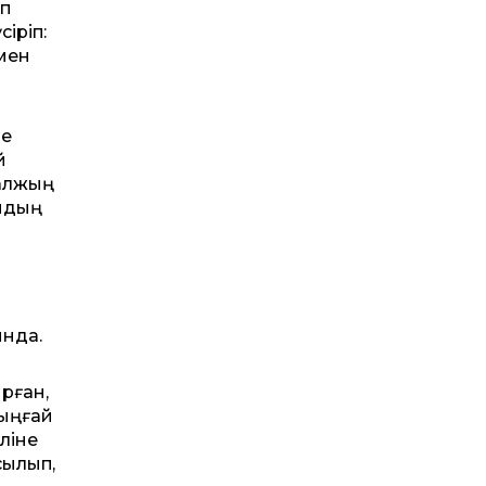
оп
іріп:
мен
де
й
қалжың
ойдың
ында.
рған,
рыңғай
ліне
сылып,