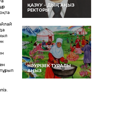
ға
ҚАЗҰУ - ДЫҢ АҢЫЗ
сұр
РЕКТОРЫ
оқта
айлай
 да
 жыл
ен
ын
кен
НӘУРІЗЕК ТУРАЛЫ
 тұрып
АҢЫЗ
піз.