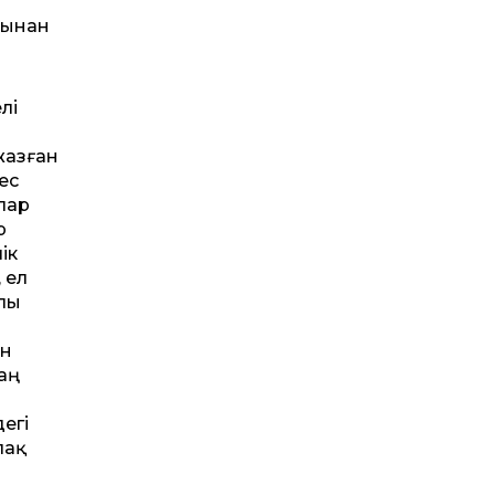
рынан
лі
жазған
ес
лар
р
ік
 ел
алы
ан
лаң
егі
лақ