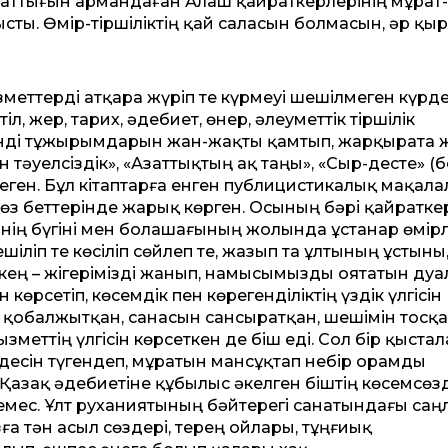
 азаттығын армандаған Алаш қайраткерлерінің мұрат-
сты. Өмір-тіршіліктің қай саласын болмасын, әр қы
меттерді атқара жүріп те күрмеуі шешілмеген күрде
тіл, жер, тарих, әдебиет, өнер, әлеуметтік тіршілік
інді тұжырымдарын жан-жақты қамтып, жарқырата 
н тәуелсіздік», «Азаттықтың ақ таңы», «Сыр-десте» (б
ген. Бұл кітаптарға енген публицистикалық мақала
сөз беттерінде жарық көрген. Осының бәрі қай­ратке
інің бүгіні мен болашағының жолында ұстанар өмірл
іліп те көсіліп сөйлеп те, жазып та ұлтының ұстыны,
­кең – жігерімізді жанып, на­мы­сымызды оятатын ду
рсетіп, көсемдік пен көрегенділіктің үздік үлгісін
н қобалжытқан, санасын сансыратқан, шешімін тосқ
зметтің үлгісін көрсеткен де Әбіш еді. Сол бір қыста
ддесін түгендеп, мұратын мансұқтап небір орамды
 Қазақ әдебиетіне құбылыс әкелген Әбіштің көсемсөзд
емес. Ұлт руханиятының бәйтерегі санатындағы саң
а тән асыл сөздері, терең ойлары, тұңғиық