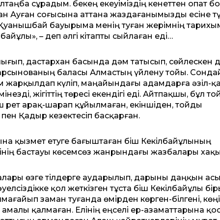
лтаңба сұрадым. Әбекең екеуіміздің кенеттен опат б
ннан Ауған соғысына аттана жаздағанымызды есіне түс
н Қуанышбай бауырыма менің туған жерімнің тарихы
лбайұлы», – деп әлгі кітапты сыйлаған еді…
лығып, дастархан басында дәм татысып, сөйлескен 
ңғарсынованың баласы Алмастың үйлену тойы. Сонда
м жарқылдап күліп, маңайындағы адамдарға әзіл-
інезді, жігіттің төресі екендігі еді. Айтпақшы, бұл т
ғаш рет арақ-шарап құйылмаған, екіншіден, тойды
 пен Қадыр кезектесіп басқарған.
қына қызмет етуге бағыштаған Әбіш Кекілбайұлының
інің бастауы көсемсөз жанрындағы жазбалары хақ
алары өзге тілдерге аударылып, дарыны даңқын асы
уелсіздікке қол жеткізген тұста Әбіш Кекілбайұлы бі
мағайып заман туғанда өмірден көрген-білгені, көңі
амалы қалмаған. Елінің еңселі ер-азаматтарына қо