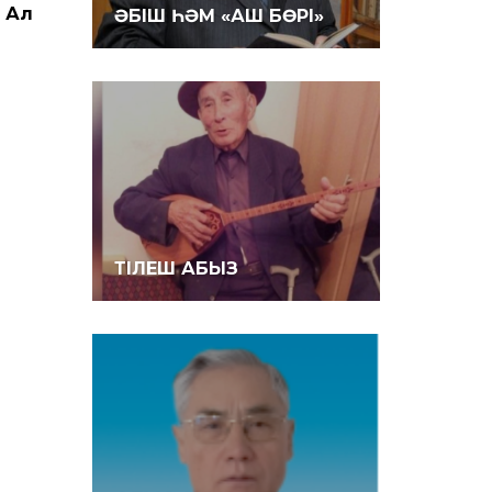
. Ал
ӘБІШ ҺӘМ «АШ БӨРІ»
ТІЛЕШ АБЫЗ