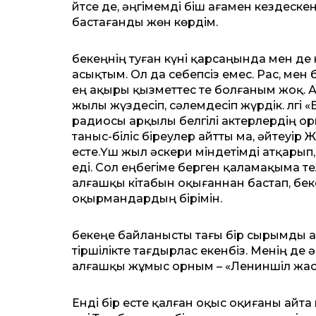
Әйтсе де, әңгімемді Әбіш аға­мен кездес
бастағанды жөн көрдім.
Әбекеңнің туған күні қарса­ңын­да мен д
асықтым. Ол да себепсіз емес. Рас, мен
ең ақыры қызметтес те болғаным жоқ. А
жылы жүздесіп, сәлемдесіп жүрдік. Әлгі 
радиосы арқылы белгілі актерлердің ор
таныс-біліс біреулер айтты ма, әйтеу
есте.Үш жыл әскери міндетімді атқарып
еді. Сол еңбегіме берген қаламақыма т
алғашқы кітабын оқығаннан бастап, Әб
оқырмандардың бірімін.
Әбекеңе байланысты тағы бір сырымды а
тіршілікте тағдырлас екенбіз. Менің де 
алғашқы жұмыс орным – «Ле­ниншіл жас»
Енді бір есте қалған оқыс оқи­ғаны айт