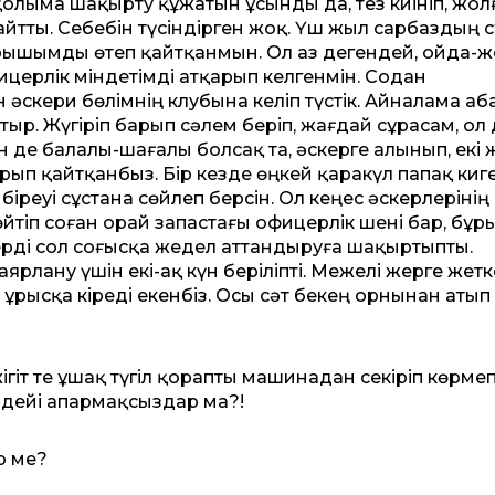
 қолыма шақырту құжатын ұсынды да, тез киініп, жол­
йтты. Себебін тү­сін­дірген жоқ. Үш жыл сарбаз­дың 
орышымды өтеп қайтқанмын. Ол аз дегендей, ойда-ж
церлік міндетімді атқарып келгенмін. Содан
скери бөлімнің клубына келіп түстік. Айналама аб
тыр. Жүгіріп барып сәлем беріп, жағдай сұрасам, ол
ен де балалы-шағалы болсақ та, әскерге алынып, екі
рып қайтқанбыз. Бір кезде өңкей қаракүл папақ киг
 біреуі сұстана сөйлеп берсін. Ол кеңес әскерлерінің
өйтіп соған орай запастағы офицерлік шені бар, бұр
ді сол со­ғысқа жедел аттандыруға шақыр­тыпты.
ярлану үшін екі-ақ күн беріліпті. Межелі жерге жет
 ұрысқа кіреді екенбіз. Осы сәт Әбекең орнынан атып
т те ұшақ түгіл қо­рап­ты машинадан секіріп көр­меп
 әдейі апармақсыздар ма?!
р ме?