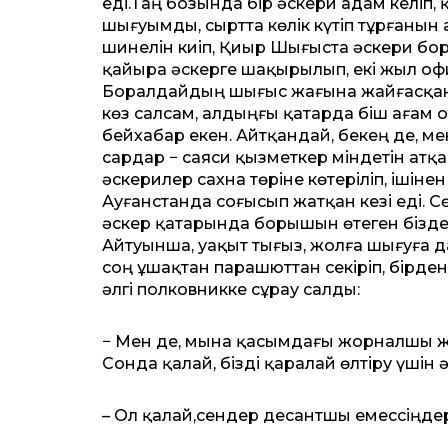
еді.Таң бозында бір әс­кери адам келіп,
шығуымды, сыртта көлік күтіп тұрғанын а
шинелін киіп, Қиыр Шы­ғыста әскери б
қайыра әскерге шақырылып, екі жыл офи
Боралдайдың шығыс жағына жайғасқан ә
көз салсам, алдыңғы қатарда Әбіш ағам о
бейхабар екен. Айтқандай, Әбекең де, м
сардар − саяси қызметкер міндетін атқа
әскерилер сахна төріне көтеріліп, ішінен
Ауғанстанда соғысып жатқан кезі еді. С
әскер қатарында борышын өтеген біздер
Айтуынша, уақыт тығыз, жолға шығуға да
соң ұшақтан парашюттан секіріп, бірден
әлгі полковникке сұрау салды:
− Мен де, мына қасымдағы жор­налшы жігі
Сонда қалай, бізді қаралай өлтіру үшін
– Ол қалай,сендер десантшы емессіңде