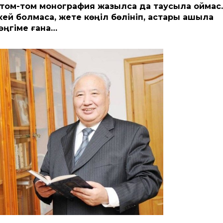
 том-том монография жазылса да таусыла қоймас
ей болмаса, жете көңіл бөлініп, астары ашыла
әңгіме ғана…