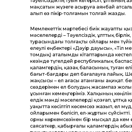
тәуелсіздіктің туын көтерісіп, ұлтының
мақсатын жүзеге асыруға аянбай атсалы
алып өз пікір-толғамын толғай жазды.
Мемлекеттік мәртебесі биік жауапты қыз
мәселелерді – Тәуелсіздік, ұлттық бірлік, 
турасындағы толғақты ойлары мен түй
елеулі еңбектері «Дәуір дауысы», «Тіл ме
томдық) аталымды кітаптарында кестеле
кезінде түгелдей рес­пу­бликалық баспа
қаламгердің, қазақ баласының, туған ел
бағыт-бағдары деп бағалауға лайық. Шеш
жақсысы – ел ағасы атанғаны ақиқат. Әбе
сөздерімен ел болудың жасампаз жолын кө
ұсынған кемеңгеріміз. Халқының көңілі
елдік мәнді мәселелерді қозғап, ұлтқа қы
уақытта көсілтіп көсемсөз жазып, ел мү
ойларымен бөлісіп, ел-жұртын сүйсінтті.
орны көркемсөзінен бір мысқал да кем 
саясаткер, қабырғалы қаламгердің абызғ