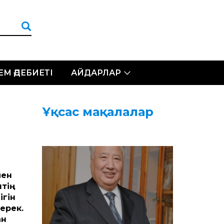
ЛЕМ ӘДЕБИЕТІ
АЙДАРЛАР
Ұқсас мақалалар
мен
штің
ігін
ерек.
ан