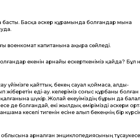
басты. Басқа әскер құ­рамында болғандар мына
уда.
ағы военкомат капитанына ақыра сөйледі.
болғандар екенін арнайы ескерткеніміз қайда? Бұл 
ау үйімізге қайттық. Әбекең сауал қоймаса, алды-
 жіберетін еді-ау. Әкелеріміз соғыс құрбаны болған 
п қалғанына шүкір. Жолай екеуіміздің бұрын да бала
есе де болғандай, екі жылдық өмірімізді әскери ор­
ншама кеселі тигенін есіне алып Әбекеңнің бір күрсі
 облысына арнал­ған энциклопедиясының тұсау­ке­с