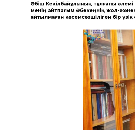
Әбіш Кекілбайұлының тұлғалық әлемі
менің айтпағым Әбекеңнің жол-жөнек
айтылмаған көсемсөзшіліген бір үзік 