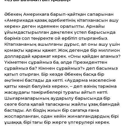
Әбекең Америкаға барып-қайтқан сапарынан
«Америкада қазақ әдебиетінің кітапханасын ашу
керек» деген идеямен оралыпты. Арнайы
ұйымдастырылған дөңгелек үстел барысында
бәріміз сол төңіректе ой өрбітіп отырғанбыз.
Кітапхананың ашылғаны дұрыс, ал оны ашу үшін
қомақты қаржы қажет. Жоқ дегенде бір миллион
доллардай қаражат керек. «Оны қайдан аламыз?
Үкіметтен сұраймыз ба, әлде Президенттен
сұраймыз ба? Кімнен сұраймыз?» деп басымыз
қатып отырған. Бір кезде Әбекең басқа бір
әңгімені бастады да кетті. «Аударма мәселесіне
қатты көңіл бөлуіміз керек», – деп өзінің тәржіма
жасаудағы тәжірибелері туралы айтып кетті.
Шығармаларының аударылу барысында бір
сөзге бола қалай таласқаны жайлы ұзақ баяндай
бастады. Ал біздің жиын бір сағатқа ғана
жоспарланған, одан кейін жиналғандардың бірі
ұшаққа, бірі тағы бір жерге үлгерулері керек.