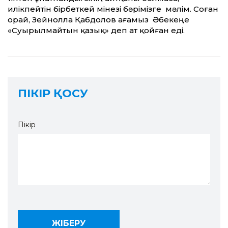
илікпейтін бірбеткей мінезі бәрімізге мәлім. Соған
орай, Зейнолла Қабдолов ағамыз Әбекеңе
«Суырылмайтын қазық» деп ат қойған еді.
ПІКІР ҚОСУ
Пікір