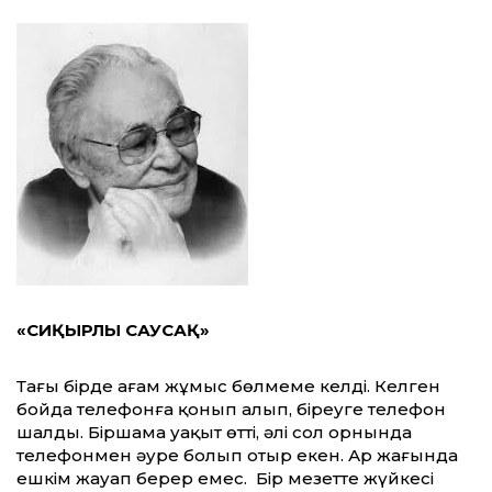
«СИҚЫРЛЫ САУСАҚ»
Тағы бірде ағам жұмыс бөлмеме келді. Келген
бойда телефонға қонып алып, біреуге телефон
шалды. Біршама уақыт өтті, әлі сол орнында
телефонмен әуре болып отыр екен. Ар жағында
ешкім жауап берер емес. Бір мезетте жүйкесі