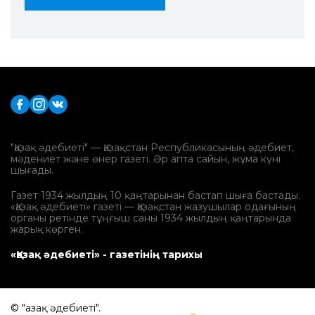
"Қазақ әдебиеті" — Қазақстан Республикасының әдебиет,
мәдениет және өнер газеті. Әр апта сайын, жұма күні
шығады.
Газет 1934 жылдың 10 қаңтарынан бастап шыға бастады.
«Қазақ әдебиеті» газеті — Қазақстан жазушылар одағының
органы ретінде тұңғыш саны 1934 жылдың қаңтарында
жарық көрген.
«Қазақ әдебиеті» - газетінің тарихы
© "Қазақ әдебиеті".