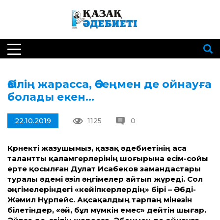
Әзілің жарасса, Әбеңмен де ойнауға
болады екен…
22.10.2019
1125
0
Көрнекті жазушымыз, қазақ әдебиетінің аса
талантты қаламгерлерінің шоғырына есім-сойы
ерте қосылған Дулат Исабеков замандастары
туралы әдемі әзіл әңгімелер айтып жүреді. Сол
әңгімелеріндегі «кейіпкерлердің» бірі – Әбді-
Жәмил Нұрпейс. Ақсақалдың тарпаң мінезін
білетіндер, «әй, бұл мүмкін емес» дейтін шығар.