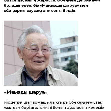
Әйтсе де, әзілің жарасса, Әбеңмен де ойнауға
болады екен, біз «Маңызды шаруа» мен
«Сиқырлы саусақтан» соны білдік.
«Маңызды шаруа»
Өмірде де, шығармашылықта да Әбекеңмен ұзақ
жылдан бері ағалы-інілі болып араласып келеміз