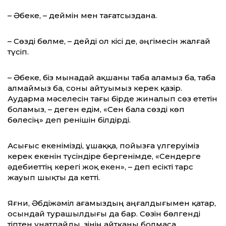
– Әбеке, – деймін мен тағатсыздана.
– Сөзді бөлме, – дейді ол кісі де, әңгімесін жалғай
түсіп.
– Әбеке, біз мынадай ақшаны таба аламыз ба, таба
алмаймыз ба, соны айтуымыз керек қазір.
Аударма мәселесін тағы бірде жиналып сөз ететін
боламыз, – деген едім, «Сен бала сөзді көп
бөлесің» деп ренішін білдірді.
Асығыс екенімізді, ұшаққа, пойызға үлгеруіміз
керек екенін түсіндіре бергенімде, «Сендерге
әдебиеттің керегі жоқ екен», – деп есікті тарс
жауып шықты да кетті.
Яғни, Әбдіжәміл ағамыздың аңғалдығымен қатар,
осындай турашылдығы да бар. Сөзін бөлгенді
тіптен ұнатпайды. Өзінің айтқаны болмаса,