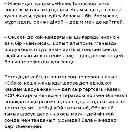
– Жақындап қалдық, Әбеке, Талдықор­ғанға
қолсозым ғана жер қалды. Апамыздың жылына
туған қызы, туған күйеу баласы – біз бармасақ,
жұрт іздеп, ренжиді ғой, – дедім мен де қайтпай.
– Ой, сен де қай-қайдағыны шығарады екенсің,
өзің бір «қайынсақ» болып алып­сың. Маңызды
шаруа болып тұрғанын айт­тым ғой, сен секілді
«қайынсақты» көргенім жоқ» – деп, ренжігендей
болып телефонды қоя салды.
Ертеңінде қайтып келген соң, телефон шалып:
«Әбеке, кеше маңызды шаруа деп едіңіз, ол
қандай шаруа екен?» – деп сыр тартсам, «Қазақ
КСР Жоғарғы Кеңесінің төрағасы Бәйкен Әшімовті
қонаққа шақырғанмын, соның қасында отырсын
деген едім» – дейді. «Ойпырым-ай, Әбеке-ай,
тығыз шаруа дегеніңіз осы ма?» – деймін ғой
сонда мен таңданып. Осындай бала мінездері
бар Әбекеңнің.