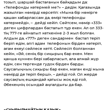
тозып, шаршай бастағанын байқадым да:
«Телефонды көтермей ме?» – дедім. Қағазында
жазылған нөмірді көрсетіп: «Мына бір нөмірге
қашан хабарлассам да, өмірі телефонды
көтермейді», – дейді кейіп. Сөйтсем, нөмір «333»
деген цифрлардан басталып тұр екен. Ал ол 333-
тің 777-ге айналып кеткеніне 2-3 жыл болған.
Алдым да, «777» деген сандармен бастап теріп
беріп едім, әлгі адам телефонын бірден көтеріп,
ағам екеуі сөйлесе кетті. Сөйлесіп болғаннан
кейін, «Әй, сенің бір сиқырың бар екен. Мен
қанша күннен бері хабарласып, ала алмай жүр
едім, сен тергенде гудок бірден барды.
Саусағыңның сиқыры бар екен, маған енді мына
нөмірді де теріп берші», – дейді ғой. Ол жерде
саусақтың ешқандай қатысы жоқ еді ғой,
Әбекеңнің осындай аңғалдығы да бар.
«СУЫРЫЛМАЙТЫН ҚАЗЫҚ»