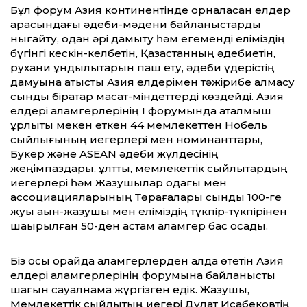
Бұл форум Азия континентінде орналасқан елдер
арасындағы әдеби-мәдени байланыстарды
нығайту, одан әрі дамыту һәм егеменді еліміздің
бүгінгі кескін-келбетін, Қазақстанның әдебиетін,
рухани құндылықтарын паш ету, әдеби үдерістің
дамуына қатысты Азия елдерімен тәжірибе алмасу
сынды бірқатар мақсат-міндеттерді көздейді. Азия
елдері қаламгерлерінің І форумында аталмыш
құрлықты мекен еткен 44 мемлекеттен Нобель
сыйлығының иегерлері мен номинанттары,
Букер және ASEAN әдеби жүлдесінің
жеңімпаздары, ұлттық, мемлекеттік сыйлықтардың
иегерлері һәм Жазушылар одағы мен
ассоциацияларының Төрағалары сынды 100-ге
жуық ақын-жазушы мен еліміздің түкпір-түкпірінен
шақырылған 50-ден астам қаламгер бас қосады.
Біз осы орайда қаламгерлерден алда өтетін Азия
елдері қаламгерлерінің форумына байланысты
шағын сауалнама жүргізген едік. Жазушы,
Мемлекеттік сыйлықтың иегері Дулат Исабековтің