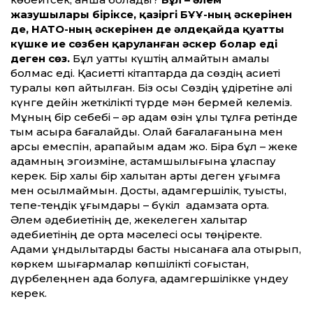
жазушылары біріксе, қазіргі БҰҰ-ның әскерінен
де, НАТО-ның әскерінен де әлдеқайда қуатты
күшке ие сөзбен қаруланған әскер болар еді
деген сөз.
Бұл қуатты күштің алмайтын қамалы
болмас еді. Қасиетті кітаптарда да сөздің қасиеті
туралы көп айтылған. Біз осы Сөздің құдіретіне әлі
күнге дейін жеткілікті түрде мән бермей келеміз.
Мұның бір себебі – әр адам өзін ұлы тұлға ретінде
тым асыра бағалайды. Олай бағалағанына мен
қарсы емеспін, қарапайым адам жоқ. Бірақ бұл – жеке
адамның эгоизміне, астамшылығына ұласпау
керек. Бір халық бір халықтан артық деген ұғымға
мен қосылмаймын. Достық, адамгершілік, туыстық,
тепе-теңдік ұғымдары – бүкіл адамзатқа ортақ.
Әлем әдебиетінің де, жекелеген халықтар
әдебиетінің де ортақ мәселесі осы төңіректе.
Адами құндылықтарды басты нысанаға ала отырып,
көркем шығармалар көпшілікті соғыстан,
дүрбелеңнен ада болуға, адамгершілікке үндеу
керек.