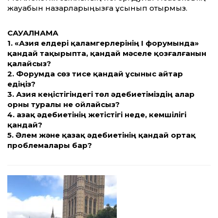
жауабын назарларыңызға ұсынып отырмыз.
САУАЛНАМА
1. «Азия елдері қаламгерлерінің І форумында»
қандай тақырыпта, қандай мәселе қозғалғанын
қалайсыз?
2. Форумда сөз тисе қандай ұсыныс айтар
едіңіз?
3. Азия кеңістігіндегі төл әдебиетіміздің алар
орны туралы не ойлайсыз?
4. Қазақ әдебиетінің жетістігі неде, кемшілігі
қандай?
5. Әлем және қазақ әдебиетінің қандай ортақ
проблемалары бар?