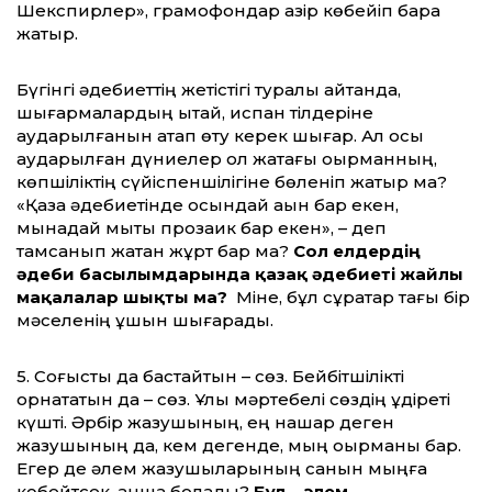
Шекспирлер», грамофондар қазір көбейіп бара
жатыр.
Бүгінгі әдебиеттің жетістігі туралы айтқанда,
шығармалардың қытай, испан тілдеріне
аударылғанын атап өту керек шығар. Ал осы
аударылған дүниелер ол жақтағы оқырманның,
көпшіліктің сүйіспеншілігіне бөленіп жатыр ма?
«Қазақ әдебиетінде осындай ақын бар екен,
мынадай мықты прозаик бар екен», – деп
тамсанып жатқан жұрт бар ма?
Сол елдердің
әдеби басылымдарында қазақ әдебиеті жайлы
мақалалар шықты ма?
Міне, бұл сұрақтар тағы бір
мәселенің ұшын шығарады.
5. Соғысты да бастайтын – сөз. Бейбітшілікті
орнататын да – сөз. Ұлы мәртебелі сөздің құдіреті
күшті. Әрбір жазушының, ең нашар деген
жазушының да, кем дегенде, мың оқырманы бар.
Егер де әлем жазушыларының санын мыңға
көбейтсек, қанша болады?
Бұл – әлем