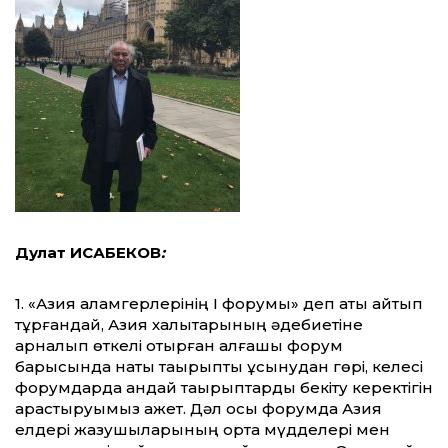
Дулат ИСАБЕКОВ
:
1. «Азия қаламгерлерінің I форумы» деп аты айтып
тұрғандай, Азия халықтарының әдебиетіне
арналып өткелі отырған алғашқы форум
барысында нақты тақырыпты ұсынудан гөрі, келесі
форумдарда қандай тақырыптарды бекіту керектігін
қарастыруымыз қажет. Дәл осы форумда Азия
елдері жазушыларының ортақ мүдделері мен