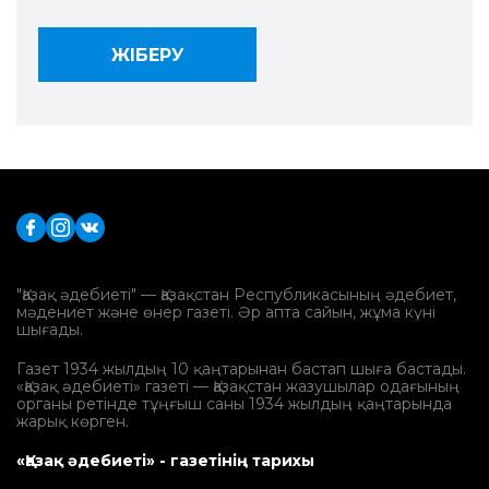
"Қазақ әдебиеті" — Қазақстан Республикасының әдебиет,
мәдениет және өнер газеті. Әр апта сайын, жұма күні
шығады.
Газет 1934 жылдың 10 қаңтарынан бастап шыға бастады.
«Қазақ әдебиеті» газеті — Қазақстан жазушылар одағының
органы ретінде тұңғыш саны 1934 жылдың қаңтарында
жарық көрген.
«Қазақ әдебиеті» - газетінің тарихы