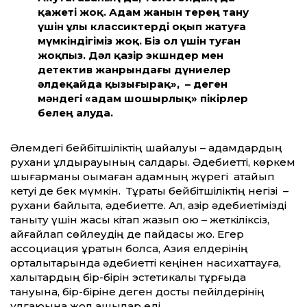
қажеті жоқ. Адам жанын терең тану
үшін ұлы классиктерді оқып жатуға
мүмкіндігіміз жоқ. Біз ол үшін туған
жоқпыз. Дәл қазір экшндер мен
детектив жанрындағы дүниелер
әлдеқайда қызығырақ», – деген
мәндегі «адам шошырлық» пікірлер
белең алуда.
Әлемдегі бейбітшіліктің шайқалуы – адамдардың
рухани құлдырауының салдары. Әдебиетті, көркем
шығарманы оқымаған адамның жүрегі қатайып
кетуі де бек мүмкін. Тұрақты бейбітшіліктің негізі –
рухани байлықта, әдебиетте. Ал, қазір әдебиетімізді
таныту үшін жақсы кітап жазып қою – жеткіліксіз,
айғайлап сөйлеудің де пайдасы жоқ. Егер
ассоциация құратын болсақ, Азия елдерінің
орталықтарында әдебиетті кеңінен насихаттауға,
халықтардың бір-бірін эстетикалық тұрғыда
тануына, бір-біріне деген достық пейілдерінің
ұлғаюына жол ашылар еді.