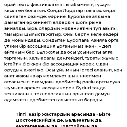
орай театр фестивалі өтіп, кітабымның тұсауы
кесілген болатын. Сонда Лордтар палатасында
сөйлеген сөзімде: «Әрине, Еуропа өз алдына
дамыған өркениетті елдердің шоғырына
айналды. Бірақ, олардың мәдениетінің түп қазығы,
тамыры шығыста жатыр. Оны бертін келе өздері
де мойындады. Сондықтан Еуропаға, Азияға ортақ
үлкен бір ассоциация құрғанымыз жөн», – деп
айтқаным бар. Бұл жолы да осы ұсынысты алға
тартамын. Халықаралық деңгейдегі, тұрақты жұмыс
істейтін біріккен бір ассоциация керек. Одан
қорқудың қажеті жоқ. Осы ұйымның іргесі қаланып, кең
қанат жаюына әр мемлекет шын ниетімен
атсалысып, қоғамдағы әдебиеттің рөлін арттыруға
жұмыла әрекет жасауы керек. Бүгінгі таңда
техниканың, технологияның қарыштап дамуы
адамзатты әдебиеттен алыстатып барады.
Тіпті, қазір жастардың арасында «Бізге
Достоевскийдің де, Бальзактың да,
Акутагаваның да, Толстойдың да