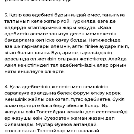
3. Қазір қазақ әдебиеті бұрынғыдай емес, танылуға
талпынып келе жатыр ғой. Түркияда, өзге де
елдерде кітаптарымыз жарық көруде. «Қазақ
әдебиетін әлемге таныту» деген мемлекеттік
бағдарлама көп іске қозғау болды. Нәтижесінде,
қазақ шығармалары әлемнің алты тіліне аударылып,
кітап болып шықты. Бұл, әрине, тәуелсіздіктің
арқасында қол жеткізіп отырған жетістіктер. Алайда,
Азия кеңістігіндегі төл әдебиетіміздің алар орнын
нақты еншілеуге әлі ерте.
4. Қазақ әдебиетінің жетістігі мен кемшілігін
саралауға өз алдына бөлек форум өткізу керек.
Кемшілік жайлы сөз қозғап, тұтас әдебиетке, бүкіл
қаламгерлерге баға беру әбестік болар. Әр
жазушы өзін Толстойдан кеммін деп есептемейді,
әр жазушы өзін Әуезовтен жаман жазам деп
ойламайды. Мұхтар Әуезов айтқандай,
«толыспаған Толстойлар мен шалағай