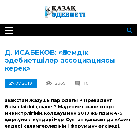
Д. ИСАБЕКОВ: «Әлемдік
әдебиетшілер ассоциациясы
керек»
27.07.2019
2369
10
Қазақстан Жазушылар одағы ҚР Президенті
Әкімшілігінің және ҚР Мәдениет және спорт
министрлігінің қолдауымен 2019 жылдың 4-6
қыркүйек күндері Нұр-Сұлтан қаласында «Азия
елдері қаламгерлерінің І форумын» өткізеді.