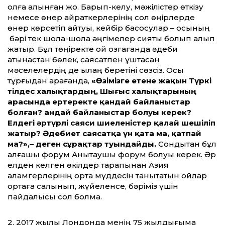
қолға алынған жоқ. Барып-келу, мәжілістер өткізу
немесе өнер қайраткерлерінің сол өңірлерде
өнер көрсетіп қайтуы, кейбір басқосулар – осының
бәрі тек шолақ-шолақ әңгімелер сияқты болып қалып
жатыр. Бұл төңіректе ой қозғағанда әдеби
қатынастан бөлек, саясатпен ұштасқан
мәселелердің де қылаң беретіні сөзсіз. Осы
тұрғыдан қарағанда,
«Өзімізге етене жақын Түркі
тілдес халықтардың, Шығыс халықтарының
арасында ертеректе қандай байланыстар
болған? Қандай байланыстар болуы керек?
Елдегі әртүрлі саяси шиеленістер қалай шешіліп
жатыр? Әдебиет саясатқа үн қата ма, қатпай
ма?»,– деген сұрақтар туындайды.
Сондықтан бұл
алғашқы форум Анықтаушы форум болуы керек. Әр
елден келген өкілдер тарапынан Азия
қаламгерлерінің ортақ мүддесін танытатын ойлар
ортаға салынып, жүйеленсе, бәріміз үшін
пайдалысы сол болмақ.
2. 2017 жылы Лондонда менің 75 жылдығыма