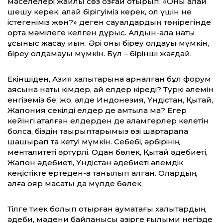
мәселелері жайлы сөз қозғай отырып: «Оны қалай
шешу керек, қалай бірігуіміз керек, ол үшін не
істегеніміз жөн?» деген сауалдардың төңірегінде
ортақ мәмілеге келген дұрыс. Алдын-ала нақты
ұсыныс жасау қиын. Әрі оны біреу қолдауы мүмкін,
біреу қолдамауы мүмкін. Бұл – бірінші жағдай.
Екіншіден, Азия халықтарына арналған бұл форум
аясына нақты кімдер, қай елдер кіреді? Түркі әлемін
енгіземіз бе, жоқ, әлде Индонезия, Үндістан, Қытай,
Жапония секілді елдер де қамтыла ма? Егер
кейінгі аталған елдерден де қаламгерлер келетін
болса, біздің тақырыптарымыз өзі шартарапқа
шашырап та кетуі мүмкін. Себебі, әрбірінің
менталитеті әртүрлі. Одан бөлек, Қытай әдебиеті,
Жапон әдебиеті, Үндістан әдебиеті әлемдік
кеңістікте ертеден-ақ танылып қалған. Олардың
алға қояр мақсаты да мүлде бөлек.
Тілге тиек болып отырған аумақтағы халықтардың
әдеби, мәдени байланысы әзірге ғылыми негізде