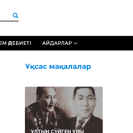
ЛЕМ ӘДЕБИЕТІ
АЙДАРЛАР
Ұқсас мақалалар
ҰЛТЫН СҮЙГЕН ҰЛЫ