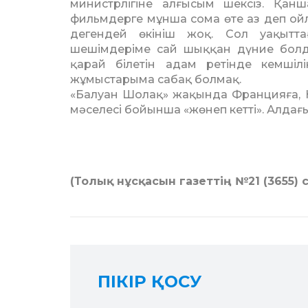
министрлігіне алғысым шексіз. Қан
фильмдерге мұнша сома өте аз деп ойл
дегендей өкініш жоқ. Сол уақыттағ
шешімдеріме сай шыққан дүние болды.
қарай білетін адам ретінде кемшіл
жұмыстарыма сабақ болмақ.
«Балуан Шолақ» жақында Францияға, К
мәселесі бойынша «жөнеп кетті». Алдағы
(Толық нұсқасын газеттің №21 (3655)
ПІКІР ҚОСУ