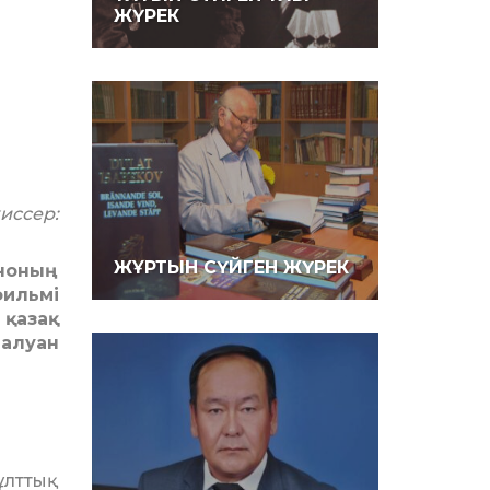
ЖҮРЕК
иссер:
ЖҰРТЫН СҮЙГЕН ЖҮРЕК
иноның
фильмі
 қазақ
Балуан
ұлттық