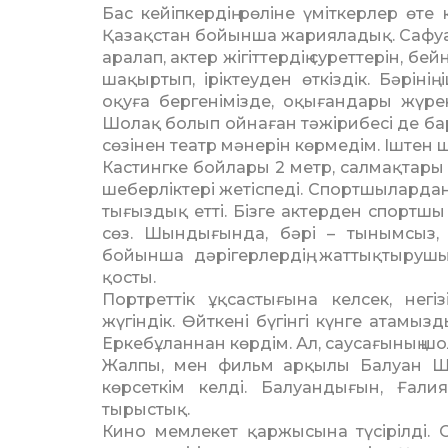
Бас кейіпкердің рөліне үміткерлер өте 
Қазақстан бойынша жарияладық. Сафуа
аралап, актер жігіттердің суреттерін,
шақыртып, іріктеуден өткіздік. Бәріні
оқуға бергенімізде, оқығандары жүре
Шолақ болып ойнаған тәжірибесі де бар
сөзінен театр мәнерін көрмедім. Іштен
Кастингке бойлары 2 метр, салмақтары 1
шеберліктері жетіспеді. Спортшыларда
тығыздық етті. Бізге актерден спортшы
сөз. Шындығында, бәрі – тынымсыз, қ
бойынша дәрігерлердің, жаттықтырушы
қосты.
Портреттік ұқсастығына келсек, негі
жүгіндік. Өйткені бүгінгі күнге атамы
Еркебұланнан көрдім. Ал, саусағының шо
Жалпы, мен фильм арқылы Балуан Шо
көрсеткім келді. Балуандығын, Ғалия
тырыстық.
Кино мемлекет қаржысына түсірілді.