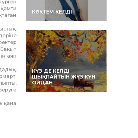
 жүрген
 қамти
КӨКТЕМ КЕЛДІ
қтаған
ыстық.
деріне
ректер
 Бақыт
ін аяп
дадық.
КҮЗ ДЕ КЕЛДІ
омарт,
ШЫҚПАЙТЫН ЖҮЗ КҮН
ОЙДАН
лыпты.
беруге
к қана