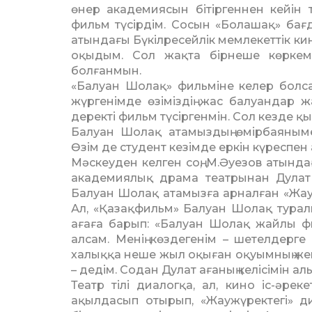
өнер академиясын бітіргеннен кейін 
фильм түсірдім. Сосын «Болашақ» ба
атындағы Бүкілресейлік мемлекеттік 
оқыдым. Сол жақта бірнеше көркем 
болғанмын.
«Балуан Шолақ» фильміне келер болс
жүргенімде өзіміздің жас балуандар 
деректі фильм түсіргенмін. Сол кезде 
Балуан Шолақ атамыздың өмірбаяным
Өзім де студент кезімде еркін күреспе
Мәскеуден келген соң, М.Әуезов атын­д
академиялық драма театрынан Дулат И
Балуан Шолақ атамызға арнал­ған «Жауж
Ал, «Қазақфильм» Балуан Шолақ турал
ағаға барып: «Балуан Шолақ жайлы фил
алсам. Менің көздегенім – шетелдерг
халыққа неше жыл оқыған оқуымның жемі
– дедім. Содан Дулат ағаның келісімін ал
Театр тілі диалогқа, ал, кино іс-әрек
ақылдасып отырып, «Жаужүректегі» ди