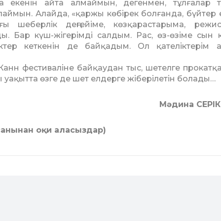
ша екенін айта алмаймын, дегенмен, тұлғалар 
аймын. Алайда, «қаржы көбірек болғанда, бүйтер 
ы шеберлік деңгейіме, көзқарастарыма, режис
 Бар күш-жігерімді салдым. Рас, өз-өзіме сын 
іктер кеткенін де байқадым. Ол қателіктерім 
анн фестиваліне байқаудан тыс, шетелге прокатқ
 уақытта өзге де шет елдерге жіберілетін болады…
Мәдина СЕРІ
 санынан оқи аласыздар)