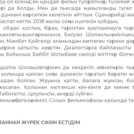
 ол кісінің: Сен қандай фильм түсіретініңді түсінбей
дері де болды. Мен де пьесада жазылғанды түгел
үниені көрсеткім келетінін айттым. Сценарийді ая
астап кеттік. 2018 жылы соңғы нүктесін қойдық.
ойдан қостық, бірақ, тарихтан ауытқымауға тыр
новтың шығармасына, Балуан Шолақтың өзінің ән
ен, Мәмбет Қойгелді ағамыздан көптеген тарихи де
еріне қатысты кеңестім. Диалогтарға байланысты
ғы бойынша Бейбіт Ыстыбаев секілді жігіттер білген
олла Шолақовтармен де кездесіп, әңгімелерін тың
, қолында қалған соңғы дүниесін таратып беретін ж
 адам болған. Жауына қатты, балаға жұмсақ бо
асаған. Қолынан келгенше кім-кімге де көмек 
абиғатты, сұлулықты, өнерді сүйген.
ың еңбегінің жемісі. Сосын фильмнің басы-қасында те
ЛАННАН ЖҮРЕК СӨЗІН ЕСТІДІМ