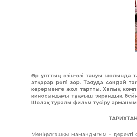
Әр ұлттың өзін-өзі тануы жолында 
атқарар рөлі зор. Таяуда сондай т
көрерменге жол тартты. Халық комп
киносындағы тұңғыш экрандық бейне
Шолақ туралы фильм түсіру арманым 
ТАРИХТА
Менің алғашқы мамандығым – деректі 