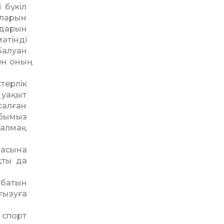
 бүкіл
рларын
ндарын
әтінді
Балуан
н оның
терлік
 уақыт
салған
абымыз
салмақ
насына
қты да
ббатын
ғызуға
 спорт