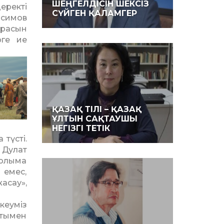
ШЕҢГЕЛДІСІН ШЕКСІЗ
еректі
СҮЙГЕН ҚАЛАМГЕР
асимов
урасын
рге ие
ҚАЗАҚ ТІЛІ – ҚАЗАҚ
ҰЛТЫН САҚТАУШЫ
НЕГІЗГІ ТЕТІК
түсті.
 Дулат
қолыма
 емес,
асау»,
кеуміз
атымен