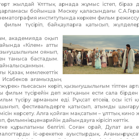
төрт жылдай Ұлттық арнада жұмыс істеп, біраз д
ғдарламасы бойынша Мәскеу қаласындағы С.А.Гер
кинематография институтында көркем фильм режисс
фильм түсіріп, байқауларға қатысып, жүлделе
ам, академияда оқып
жайында «Кілем» атты
қызығушылығым оянып,
ен таныса бастадым.
н айналысқанмын.
ағы Қазақ мемлекеттік
сабеков ағамыз­­дың
үрек» пьесасын көріп, қызығушылығым тіптен арта 
ы фильм түсірейін деп жатқанын ести сала бірден
ьм түсіру арманым еді. Рұқсат етсеңіз, осы істі 
е шығып, фестивальдерге қатысып, атымды шығару
сін көрсету. Алға қойған мақсатым – ұлттық кино ж
ып, фильмнің сценарийін дайындауға кірісіп кеттік.
етке құрылатыны белгілі. Соған орай, Дулат аға е
алогтарды іс-әрекетке ауыстырдық. Ағаның рұқс