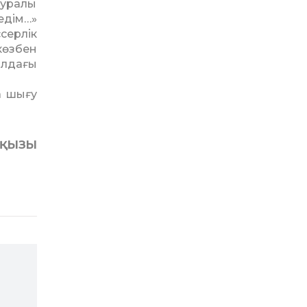
туралы
едім…»
серлік
көзбен
алдағы
а шығу
КҚЫЗЫ