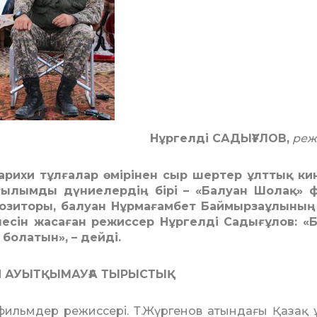
Нұргелді САДЫҒҰЛОВ,
реж
тарихи тұлғалар өмірінен сыр шертер ұлттық к
ағылымды дүниелердің бірі – «Балуан Шолақ» 
озиторы, балуан Нұрмағамбет Баймырзаұлының
сін жасаған режиссер Нұргелді Садығұлов: «
болатын», – дейді.
Н АУЫТҚЫМАУҒА ТЫРЫСТЫҚ
фильмдер режиссері. Т.Жүргенов атындағы Қазақ 