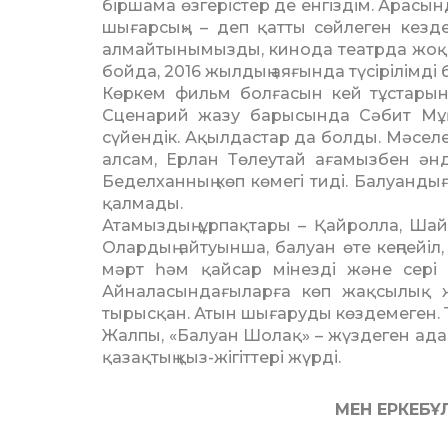
біршама өзгерістер де енгіздім. Арасында
шығарсың», – деп қатты сөйлеген кез
алмайтынымызды, кинода театрда жоқ д
бойда, 2016 жылдың аяғында түсірілімді б
Көркем фильм болғасын кей тұстарын 
Сценарий жазу барысында Сәбит Мұқа
сүйендік. Ақылдастар да болды. Мәсел
алсам, Ерлан Төлеутай ағамызбен әнд
Беделханның көп көмегі тиді. Балуанды
қалмады.
Атамыздың ұрпақтары – Қайролла, Шайд
Олардың айтуынша, балуан өте кеңпейіл
мәрт һәм қайсар мінезді және сері
Айналасындағыларға көп жақсылық ж
тырысқан. Атын шығаруды көздемеген. Т
Жалпы, «Балуан Шолақ» – жүздеген адамн
қазақтың қыз-жігіттері жүрді.
МЕН ЕРКЕБҰ