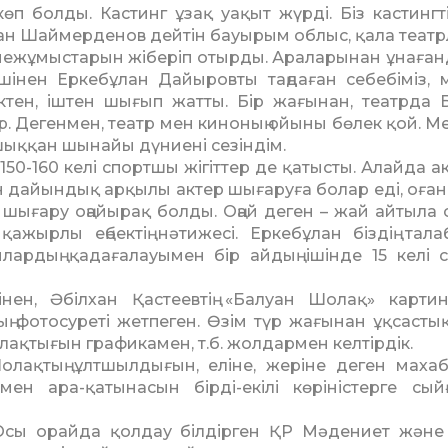
көп болды. Кастинг ұзақ уақыт жүрді. Біз кастингті
н Шаймерденов дейтін бауырым облыс, қала теат
 бейнежұмыстарын жіберіп отырды. Араларынан ұнаға
ң ішінен Еркебұлан Дайыровты таңдаған себебіміз, м
ктен, іштен шығып жатты. Бір жағынан, театрда 
. Дегенмен, театр мен киноның ойыны бөлек қой. Ме
 шыққан шынайы дүниені сезіндім.
50-160 келі спортшы жігіттер де қатысты. Алайда ак
н дайындық арқылы актер шығаруға болар еді, оған
 шығару оңайырақ болды. Оңай деген – жай айтыла 
ажырлы еңбектің нәтижесі. Еркебұлан біздің тал
лардың қадағалауымен бір айдың ішінде 15 келі 
зінен, Әбілхан Қастеевтің «Балуан Шолақ» карти
здың фотосуреті жетпеген. Өзім түр жағынан ұқсасты
лақтығын графикамен, т.б. жолдармен келтірдік.
лақтың ұлтшылдығын, еліне, жеріне деген маха
мен ара-қатынасын бірді-екілі көрініс­терге сый
 Осы орайда қолдау білдірген ҚР Мәдениет және