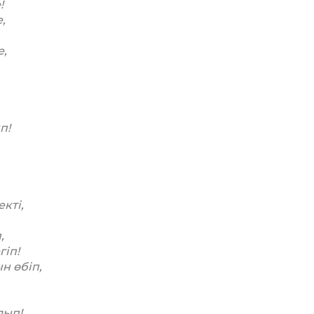
!
,
е,
п!
кті,
,
гіп!
н өбіп,
лып!