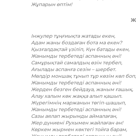
Жұпарын өптім!
Ж
Інжулер тұңғиықта жатады екен,
Адам жаны боздаған бота ма екен?
Қызғалдақтай үзіліп, Күн батады екен,
Жанымды тербетеді аспанның әні!
Самұрықтай самалдың өзін тербеп,
Ағылады аспанға сезім – шербет.
Мөлдір моншақ тұнып тұр көзім көл боп
Жанымды тербетеді аспанның әні!
Жерден безген бейдауа, жаным ғашық,
Алау халым көк жаққа алып қашып.
Жүрегімнің маржанын төгіп-шашып,
Жанымды тербетеді аспанның әні!
Сазы аялап жырымды аймалаған,
Жер дүниені Рухымен жайлаған ән!
Көркем жырмен көктегі тойға барам,