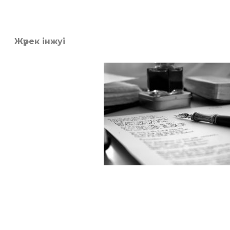
Жүрек інжуі