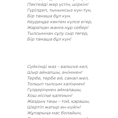
Пәктейді жер үстін, шіркін!
Гүрілдеп, тынымсыз күн-түн,
Бір тамаша бұл күн.
Кеудеңде көктем күлсе егер,
Жаратқан жанға нұр себер!
Тылсымнан сұлу сыр төгер,
Бір тамаша бұл күн!
Сүйкімді жаз – вальске кел,
Шыр айналшы, әніммен!
Тербе, тербе ей, самал жел,
Толқып тылсым халіңмен!
Гүлдеріңмен аймалашы,
Хош иісіңе қалғиын!
Жаздың таңы – той, қарашы,
Шертіп жатыр ән-күйін!
Жұпарыңа мас болайын,