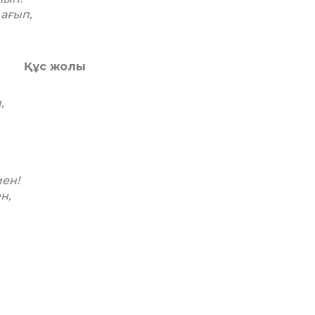
ағып,
Құс жолы
,
ен!
н,