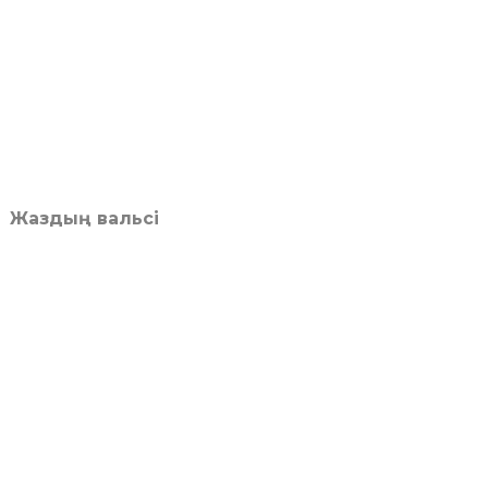
Жаздың вальсі