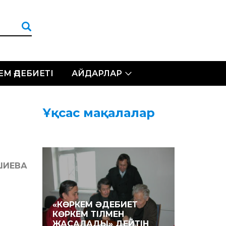
ЛЕМ ӘДЕБИЕТІ
АЙДАРЛАР
Ұқсас мақалалар
ШИЕВА
«КӨРКЕМ ӘДЕБИЕТ
КӨРКЕМ ТІЛМЕН
ЖАСАЛАДЫ» ДЕЙТІН