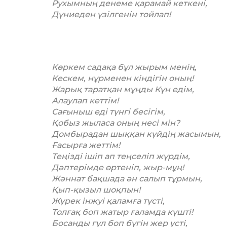
Рухымның денеме қарамай кеткені,
Дүниеден үзілгенін тойлап!
Көркем садақа бұл жырым менің,
Кескем, нұрменен кіндігін оның!
Жарық таратқан мұңды Күн едім,
Алаулап кеттім!
Сағыныш еді түнгі бесігім,
Қобыз жыласа оның несі мін?
Домбырадан шыққан күйдің жасымын,
Ғасырға жеттім!
Теңізді ішіп ап теңселіп жүрдім,
Дәптерімде өртеніп, жыр-мұң!
Жәннат бақшада ән салып тұрмын,
Қып-қызыл шоқпын!
Жүрек інжуі қаламға түсті,
Толғақ боп жатыр ғаламда күшті!
Босанды гүл боп бүгін жер үсті,