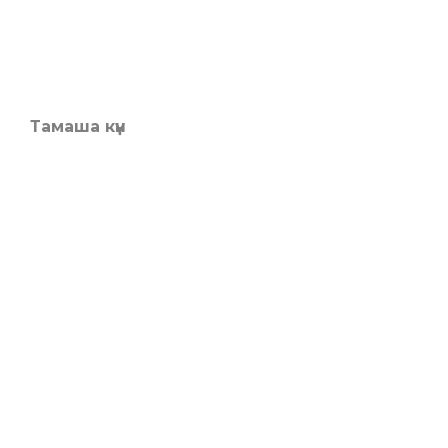
Тамаша күн