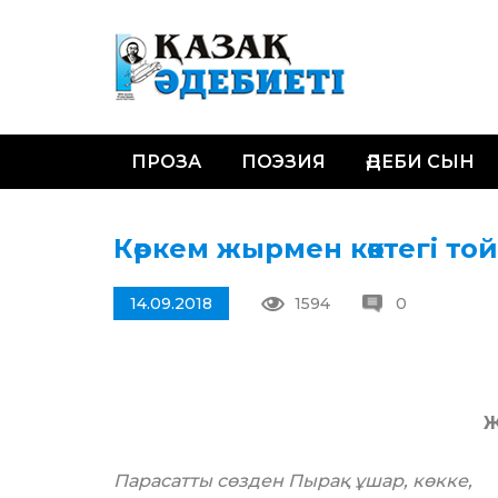
ПРОЗА
ПОЭЗИЯ
ӘДЕБИ СЫН
Көркем жырмен көктегі то
14.09.2018
1594
0
Ж
Парасатты сөзден Пырақ ұшар, көкке,