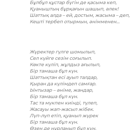
Бұлбұл құстар бүгін де қасыма кеп,
Қуаныштың бұрқағын шашып, әлек!
Шаттық алда – ей, достым, жасыма – деп,
Кешті тербеп отырмын, әнімменен…
Жүректер гүлге шомылып,
Сел күйге сезім соғылып.
Көкте күліп, жұлдыз ағылып,
Бір тамаша бұл күн.
Шаттықтан есі ауып талдар,
Қыран да күлімдеп самғар.
Ынтызар – әніме, жандар,
Бір тамаша бұл күн.
Тас та мүкпен киінді, түлеп,
Жасауы жап-жасыл жібек.
Лүп-лүп етіп, қуанып жүрек
Бір тамаша бұл күн.
Өзен де нұрланып бұл күн,