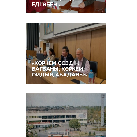
ЕДІ ӘБЕҢ...
«КӨРКЕМ СӨЗДІҢ
БАҒБАНЫ, КӨРКЕМ
ОЙДЫҢ АБАДАНЫ»