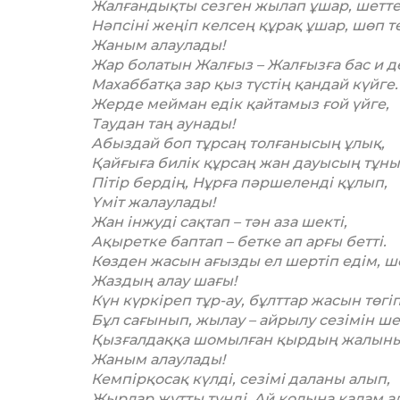
Жалғандықты сезген жылап ұшар, шетте
Нәпсіні жеңіп келсең құрақ ұшар, шөп те
Жаным алаулады!
Жар болатын Жалғыз – Жалғызға бас и д
Махаббатқа зар қыз түстің қандай күйге.
Жерде мейман едік қайтамыз ғой үйге,
Таудан таң аунады!
Абыздай боп тұрсаң толғанысың ұлық,
Қайғыға билік құрсаң жан дауысың тұны
Пітір бердің, Нұрға пәршеленді құлып,
Үміт жалаулады!
Жан інжуді сақтап – тән аза шекті,
Ақыретке баптап – бетке ап арғы бетті.
Көзден жасын ағызды ел шертіп едім, ше
Жаздың алау шағы!
Күн күркіреп тұр-ау, бұлттар жасын төгіп
Бұл сағынып, жылау – айрылу сезімін ше
Қызғалдаққа шомылған қырдың жалыны
Жаным алаулады!
Кемпірқосақ күлді, сезімі даланы алып,
Жырлар жұтты түнді, Ай қолына қалам а