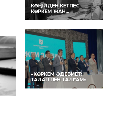
КӨҢІЛДЕН КЕТПЕС
КӨРКЕМ ЖАН...
«КӨРКЕМ ӘДЕБИЕТ:
ТАЛАП ПЕН ТАЛҒАМ»