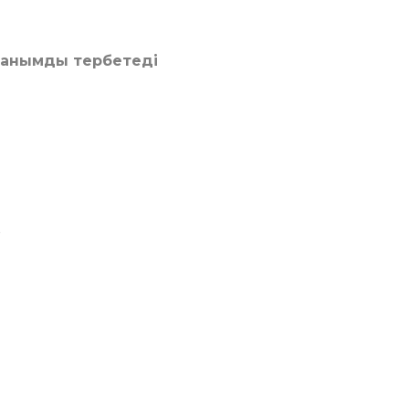
анымды тербетеді
,