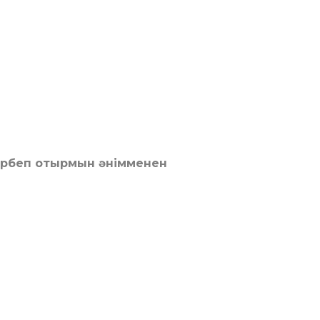
ербеп отырмын әнімменен