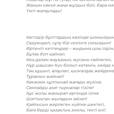
Жаным көкке жаңа жұлдыз боп, бара ма 
Үміт жалаулады!
Көгілдір бұлттардың көзінде шомылдым
Серуендеп, сұлу бір сезімге соғылдым!
Өртеніп кетпеңдер – жырыма шоқ ілдім,
Бұлақ боп қайнап.
Кең далам жауқазын, жусаны сөйлеген,
Нұр шашсам Күн болып кетемін, кейде м
Таң құшып, алаулап, қызғалдақ жейдеме
Тұрамын жайнап!
Көкжиек құлпынай жағады жүзіне,
Самғайды азат тырналар тізіле!
Құс жолы жамырап ергенде ізіме
Шаттықтан жыладым айлап!
Қайғысын жерлеген күйіме шектегі,
Баға берді қазақтың зиялы, текті елі!