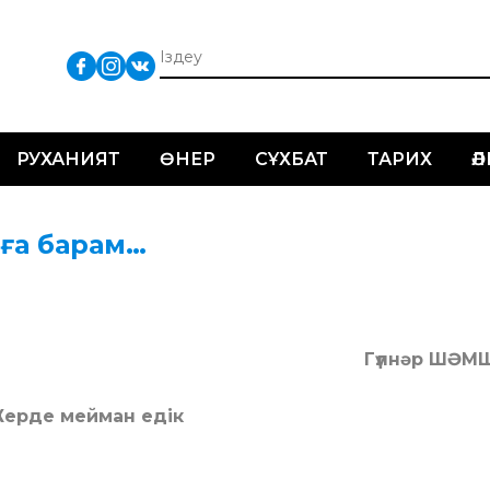
РУХАНИЯТ
ӨНЕР
СҰХБАТ
ТАРИХ
Ә
йға барам…
Гүлнәр ШӘМ
ерде мейман едік