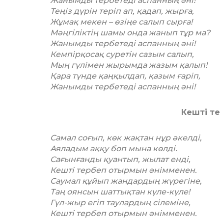
Жанымды тербетеді аспанның әні!
Теңіз дүрін теріп ап, қадап, жырға,
Жұмақ мекен – өзіңе салып сырға!
Мәңгіліктің шамы онда жанып тұр ма?
Жанымды тербетеді аспанның әні!
Кемпірқосақ суретін сазым салып,
Мың гүлімен жырымда жазым қалып!
Қара түнде қаңқылдап, қазым ғаріп,
Жанымды тербетеді аспанның әні!
Кешті т
Самал соғып, көк жақтан нұр әкелді,
Аяладым аққу боп мына көлді.
Сағынғанды қуантып, жылат енді,
Кешті тербеп отырмын әнімменен.
Саумал құйып жандардың жүрегіне,
Таң оянсын шаттықтан күле-күле!
Гүл-жыр егіп таулардың сілеміне,
Кешті тербеп отырмын әнімменен.