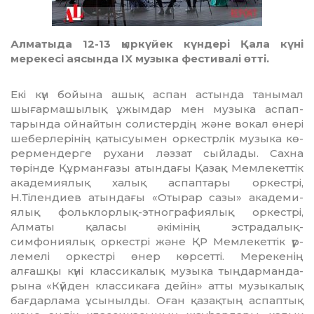
Алматыда 12-13 қыркүйек күндері Қала күні
мерекесі аясында IX музыка фестивалі өтті.
Екі күн бойына ашық аспан астында танымал
шығармашы­лық ұжымдар мен музыка аспап­
тарында ойнайтын солистердің және вокал өнері
шеберлерінің қа­тысуымен оркестрлік музыка кө­
рермендерге рухани ләззат сый­лады. Сахна
төрінде Құр­ман­ғазы атындағы Қазақ Мем­ле­кет­тік
академиялық халық аспап­та­ры оркестрі,
Н.Тілендиев атын­­дағы «Отырар сазы» ака­де­ми­
ялық фольк­лорлық-эт­ног­ра­фиялық оркестрі,
Алматы қа­ласы әкімі­нің эстрада­лық-
симфониялық ор­кестрі және ҚР Мемлекеттік үр­
лемелі оркестрі өнер көрсетті. Ме­рекенің
алғашқы күні клас­сикалық музыка тыңдар­ман­да­
рына «Күйден классикаға дейін» атты музыкалық
бағдарлама ұсынылды. Оған қазақтың ас­пап­тық