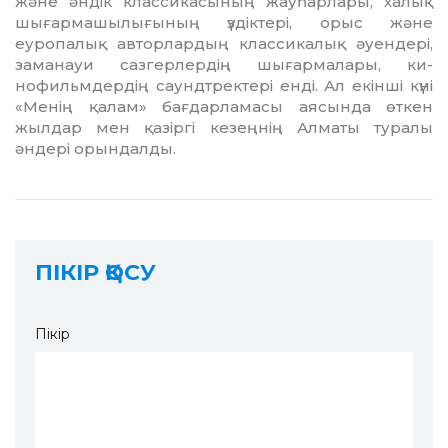
және әндік класси­ка­сы­ның жауһарлары, халық
шығар­ма­шылығының үздіктері, орыс және
еуропалық авторлардың клас­сикалық әуендері,
заманауи сазгерлердің шығармалары, ки­
нофильмдердің саундтректері енді. Ал екінші күні
«Менің қа­лам» бағдарламасы аясында өт­кен
жылдар мен қазіргі кезеңнің Алматы туралы
әндері орындал­ды.
ПІКІР ҚОСУ
Пікір