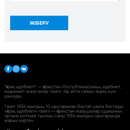
"Қазақ әдебиеті" — Қазақстан Республикасының әдебиет,
мәдениет және өнер газеті. Әр апта сайын, жұма күні
шығады.
Газет 1934 жылдың 10 қаңтарынан бастап шыға бастады.
«Қазақ әдебиеті» газеті — Қазақстан жазушылар одағының
органы ретінде тұңғыш саны 1934 жылдың қаңтарында
жарық көрген.