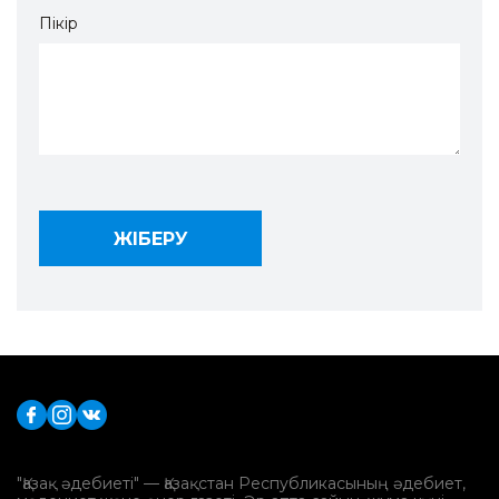
Пікір
"Қазақ әдебиеті" — Қазақстан Республикасының әдебиет,