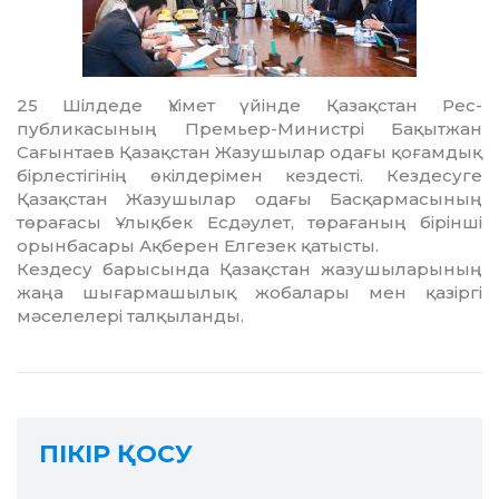
25 Шілдеде Үкімет үйінде Қазақстан Рес­
публикасының Премьер-Министрі Ба­қытжан
Сағынтаев Қазақстан Жазу­шы­лар одағы қоғамдық
бірлестігінің өкіл­дері­мен кездесті. Кездесуге
Қазақстан Жазу­шы­лар одағы Басқармасының
төрағасы Ұлық­бек Есдәулет, төрағаның бірінші
орын­басары Ақберен Елгезек қатысты.
Кездесу барысында Қазақстан жазу­шыларының
жаңа шығармашылық жобалары мен қазіргі
мәселелері тал­қы­ланды.
ПІКІР ҚОСУ