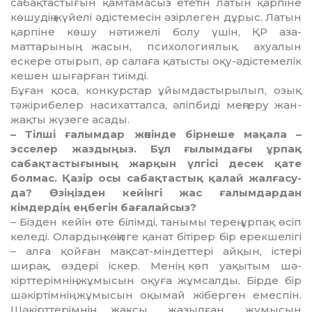
сабақтас­тығын қамтамасыз ететін латын қарпіне
көшудің жүйелі әдістемесін әзір­леген дұрыс. Латын
қарпіне көшу нәтижелі болу үшін, ҚР аза­
маттарының жасын, психоло­гия­лық ахуалын
ескере отырып, әр са­ла­ға қатысты оқу-әдістемелік
ке­шен шығарған тиімді.
Бұған қоса, конкурстар ұйым­дас­тырылып, озық
тәжірибелер на­сихатталса, әліпбиді меңгеру жан-
жақты жүзеге асады.
– Тілші ғалымдар жөнінде бір­не­ше мақала –
эсселер жаздыңыз. Бұл ғылымдағы ұрпақ
сабақтастығының жарқын үлгісі десек қате
болмас. Қазір осы сабақтастық қалай жалға­су­
да? Өзіңізден кейінгі жас ғалым­дар­дан
кімдердің еңбегін бағалайсыз?
– Бізден кейін өте білімді, та­ны­мы терең ұрпақ өсіп
келеді. Олар­дың көңілге қанат бітірер бір ерек­шелігі
– алға қойған мақсат-мін­деттері айқын, істері
ширақ, өз­дері іскер. Менің көп уақытым шә­
кірттерімнің жұмысын оқуға жұм­салды. Бірде бір
шәкіртімнің жұ­мысын оқымай жіберген емес­пін.
Шәкірттерімнің жақсы жазыл­ған жұмысын