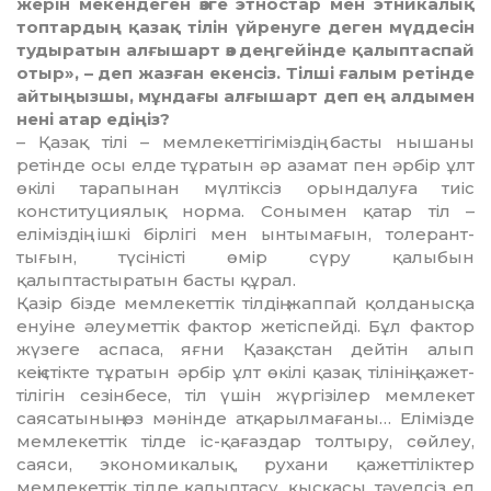
жерін мекен­деген өзге этностар мен этникалық
топтардың қазақ тілін үйренуге деген мүддесін
тудыратын алғышарт өз деңгейінде қалыптаспай
отыр», – деп жазған екенсіз. Тілші ғалым ретінде
айтыңызшы, мұндағы алғышарт деп ең алдымен
нені атар едіңіз?
– Қазақ тілі – мемлекеттігіміздің басты нышаны
ретінде осы елде тұратын әр азамат пен әрбір ұлт
өкілі тарапынан мүлтіксіз орын­далу­ға тиіс
конституциялық норма. Сонымен қатар тіл –
еліміздің ішкі бірлігі мен ынтымағын, толерант­
тығын, түсіністі өмір сүру қалыбын
қалыптастыратын басты құрал.
Қазір бізде мемлекеттік тілдің жаппай қолданысқа
енуіне әлеу­меттік фактор жетіспейді. Бұл фактор
жүзеге аспаса, яғни Қазақ­стан дейтін алып
кеңістікте тұратын әрбір ұлт өкілі қазақ тілінің қажет­
тілігін сезінбесе, тіл үшін жүргізілер мемлекет
саясатының өз мәнінде атқа­рылмағаны… Елімізде
мемле­кеттік тілде іс-қағаздар толтыру, сөйлеу,
саяси, экономикалық, р­у­хани қажеттіліктер
мемлекеттік тілде қалыптасу, қысқасы, тәуелсіз ел