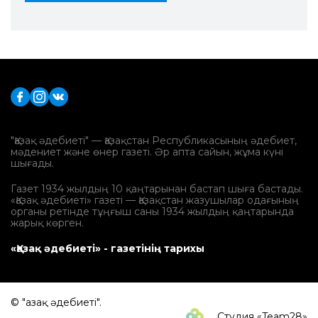
"Қазақ әдебиеті" — Қазақстан Республикасының әдебиет,
мәдениет және өнер газеті. Әр апта сайын, жұма күні
шығады.
Газет 1934 жылдың 10 қаңтарынан бастап шыға бастады.
«Қазақ әдебиеті» газеті — Қазақстан жазушылар одағының
органы ретінде тұңғыш саны 1934 жылдың қаңтарында
жарық көрген.
«Қазақ әдебиеті» - газетінің тарихы
© "Қазақ әдебиеті".
Студия «Team28»