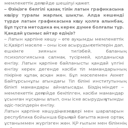
мемлекеттік деңгейде ше­шілуі қажет.
– Өзіңізге белгілі қазақ тілін ла­тын графикасына
көшіру туралы жар­лық шықты. Алда кешенді
түрде ла­тын графикасына көшу қолға алын­бақ.
Бұл тұста методика ең ке­рек дүние болғалы тұр.
Қандай ұсы­ныс айтар едіңіз?
– Латын қарпіне көшу – өте ау­қымды мемлекеттік
іс.Қазіргі мә­селе – оны іске асырудың тетіктерін дәл,
ешкімге зиянын тигізбей, ба­ла­ның
психологиясына салмақ түсірмей, қолданысқа
енгізу. Латын қар­піне байланысты қандай үлгіні
енгізу керек дегенде кәсіби тіл ма­мандарының
пікіріне құлақ асқан жөн. Бұл мәселемен Ахмет
Бай­тұр­сынұлы атындағы Тіл білімі инсти­тутының
білікті мамандары айна­лысады. Біздің міндет –
мемлекеттік деңгейде бекітілген, кәсіби маман­дар
ұсынған нұсқаны алып, оны іс­ке асырудың ұтымды
әдіс-тәсіл­дерін енгізу.
Латын қарпіне көшудің ке­зеңдері мен шараларын
республика бойынша бірыңғай бағытта және ортақ
ұстаныммен жүргізген жөн. ҚР ғылым мен білімнің