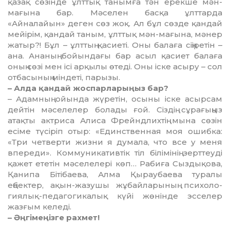
қазақ сөзінде ұлттық танымға тән ерекше мән-
мағына бар. Мәселен басқа ұлт­тарда
«Айналайын» деген сөз жоқ. Ал бұл сөзде қандай
мейірім, қан­дай таным, ұлттық мән-мағына, мә­нер
жатыр?! Бұл – ұлттың қа­сиеті. Оны балаға сіңіретін –
ана. Ана­ның бойындағы бар асыл қа­сиет балаға
оның сөзі мен ісі ар­қы­лы өтеді. Оны іске асыру – сол
от­басының міндеті, парызы.
– Алда қандай жоспарларыңыз бар?
– Адамның ойында жүретін, осы­ны іске асырсам
дейтін мәселе­лер болады ғой. Сіздің сұрағыңыз
атақты актриса Алиса Фрейндлихтің мына сөзін
есіме түсіріп отыр: «Единс­твенная моя ошибка:
«Три чет­верти жизни я думала, что все у меня
впереди». Коммуникативтік тіл білімінің зерттеуді
қажет ететін мәселелері көп… Рабиға Сызды­қова,
Қанипа Бітібаева, Алма Қы­раубаева туралы
еңбектер, ақын-жазушы жұбайларының пси­холо­
гиялық-педагогикалық күйі жөнінде эссе­лер
жазғым келеді.
– Әңгімеңізге рахмет!