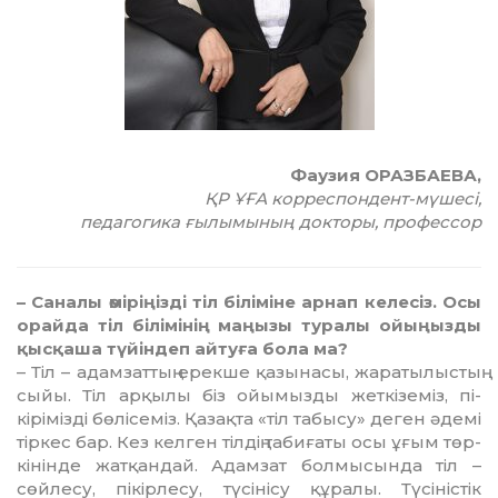
Фаузия ОРАЗБАЕВА,
ҚР ҰҒА корреспондент-мүшесі,
педагогика ғылымының докторы, профессор
– Саналы өміріңізді тіл біліміне ар­нап келесіз. Осы
орайда тіл білі­мі­нің маңызы туралы ойыңызды
қыс­қа­ша түйіндеп айтуға бола ма?
– Тіл – адамзаттың ерекше қа­зы­насы, жаратылыстың
сыйы. Тіл ар­қылы біз ойымызды жеткіземіз, пі­
кірімізді бөлісеміз. Қазақта «тіл та­бысу» деген әдемі
тіркес бар. Кез кел­ген тілдің табиғаты осы ұғым төр­
кінінде жатқандай. Адамзат бол­мысында тіл –
сөйлесу, пікірлесу, тү­сі­нісу құралы. Түсіністік