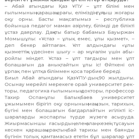
– Абай атындағы Қаз ҰПУ – ұлт бі­лімі мен
ғылымының қарашаңы­ра­ғы, еліміздің тұңғыш жоғары
оқу ор­ны. Басты мақсатымыз – рес­пуб­лика
бойынша педагог маман әзір­леу, білімді де білікті
ұстаз даярлау. Даңқ­ты батыр бабамыз Бауыржан
Мо­мышұлы: «Ұстаз – ұлық емес, ұлы қызмет», –
деп бекер айтпаған. Ұлт алдындағы «ұлы
қызметтің» үде­сінен шығу – әр мұғалім үшін абы­
ройлы міндет. Ұстаз – ұлт тағ­дыры мен ұлт
болашағын да анық­тай­тын ұлы іс! Өйткені ол
ұрпақ пен ұлт­қа біліммен қоса тәрбие береді.
Биыл Абай атындағы ҚазҰПУ-дың 90 жылдығы.
Осынау мерейлі ме­­рекеге орай университет рек­
то­ры, педагогика ғылымының док­то­ры, профессор
Тахир Оспанұлы Ба­лықбаев университет
ұжымымен бірігіп оқу орнының маңызын, та­ри­хын,
бүгіні мен болашағын бағ­дар­лайтын игілікті іс-
шараларды жос­парлы түрде жүзеге асыруда.
Жиыр­­масыншы ғасырдың елең-алаң кезеңі тұсауын
кескен қара­шаңырақтың бай тарихы мен баян­ды
бүгінін толық қамтамасыз ететін бұл шаралар ұлт