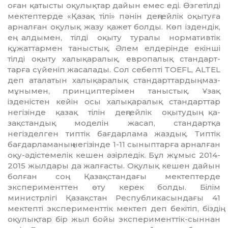
оған қатысты оқулықтар да­йын емес еді. Өзгетілді
мектеп­терде «Қазақ тілі» пәнін деңгейлік оқытуға
арналған оқулық жазу қажет болды. Көп іздендік,
ең ал­ды­мен, тілді оқыту туралы нор­ма­тивтік
құжаттармен таныстық. Әлем елдерінде екінші
тілді оқыту халықаралық, европалық стандарт­
тарға сүйеніп жасалады. Сол себепті TOEFL, ALTEL
деп аталатын ха­лық­аралық стандарттардың маз­
мұнымен, принциптерімен таныс­тық. Ұзақ
ізденістен кейін осы халықаралық стандарттар
негізінде қазақ тілін деңгейлік оқытудың қа­
зақстандық моделін жасап, стан­дартқа
негізделген типтік бағдар­лама жаздық. Типтік
бағдарламаның негізінде 1-11 сыныптарға арналған
оқу-әдістемелік кешен әзірледік. Бұл жұмыс 2014-
2015 жылдары да жалғасты. Оқулық кешен дайын
бо­лған соң Қазақстандағы мектеп­терде
эксперименттен өту керек болды. Білім
министрлігі Қазақстан Республикасындағы 41
мектепті эксперименттік мектеп деп бекітіп, біздің
оқулықтар бір жыл бойы экс­перименттік-сыннан