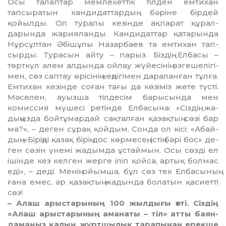
Осы та­лап­тар мемлекеттік тілден ем­тихан
тапсыратын кандидат­тар­дың бәріне бірдей
қойылды. Ол туралы кезінде ақпарат құрал­
дарында жарияланды. Кан­дидат­тар қатарында
Нұрсұлтан Әбішұлы Назарбаев та емтихан тап­
сырды. Турасын айту – парыз. Біз­дің Елбасы –
төрткүл әлем ал­дында ойлау жүйесінің өзге­ше­лігі­
мен, сөз саптау өрісінің кең­дігімен дараланған тұлға.
Емтихан кезінде соған тағы да көзіміз жете түсті.
Мәселен, ауызша тілдесім ба­рысында мен
комиссия мүшесі ре­тінде Елбасына: «Сіздің жа­
дыңызда бойтұмардай сақталған қазақтың сөзі бар
ма?», – деген сұ­рақ қойдым. Сонда ол кісі: «Абай­
дың: «Біріңді қазақ бірің дос көрмесең, істің бәрі бос» де­
ген сөзін үнемі жадымда ұстай­мын. Осы сөзді ел
ішінде кез кел­­ген жерге іліп қойса, артық бол­­мас
еді», – деді. Менің ойым­ша, бұл сөз тек Елбасының
ғана емес, әр қазақтың жадында бола­тын қасиетті
сөз!
– Алаш арыстарының 100 жыл­­дығы өтті. Сіздің
«Алаш арыс­тары­ның аманаты – тіл» атты баян­
дамаңыз қалың жұртшылық тарапынан ерекше