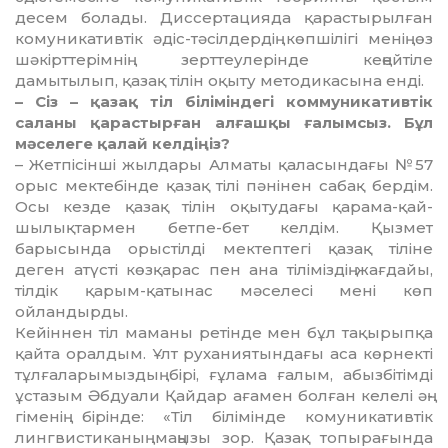
десем болады. Дис­сер­тацияда қарастырылған
ко­му­ни­ка­тивтік әдіс-тәсілдердің көпшілігі ме­нің өз
шәкірттерімнің зерттеу­лерін­де кеңейтіле
дамытылып, қазақ тілін оқыту методикасына енді.
– Сіз – қазақ тіл біліміндегі ком­му­никативтік
саланы қарастырған ал­ғаш­қы ғалымсыз. Бұл
мәселеге қалай кел­діңіз?
– Жетпісінші жылдары Алматы қа­ласындағы №57
орыс мектебінде қа­зақ тілі пәнінен сабақ бердім.
Осы кез­де қазақ тілін оқытудағы қарама-қай­
шылықтармен бетпе-бет келдім. Қыз­мет
барысында орыстілді мек­теп­тегі қазақ тіліне
деген атүсті көз­қарас пен ана тіліміздің жағ­дайы,
тілдік қарым-қатынас мә­се­лесі мені көп
ойландырды.
Кейіннен тіл маманы ретінде мен бұл тақырыпқа
қайта оралдым. Ұлт руханиятындағы аса көрнекті
тұл­ғаларымыздың бірі, ғұлама ға­лым, абызбітімді
ұстазым Әбдуали Қайдар ағамен болған келелі әң­
гіменің бірінде: «Тіл білімінде комуникативтік
лингвистиканың маңы­зы зор. Қазақ топырағында