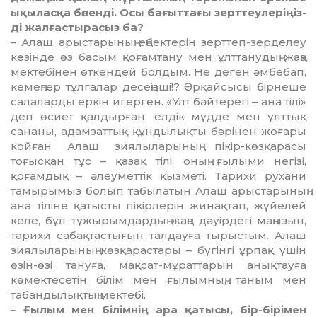
ықыласқа бө­ленді. Осы бағыттағы зерттеу­леріңіз­
ді жалғастырасыз ба?
– Алаш арыстарының ең­бек­терін зерттеп-зерделеу
кезінде өз басым қоғамтану мен ұлттанудың жаңа
мектебінен өткендей бол­дым. Не деген әмбебап,
кемеңгер тұл­ғалар десеңізші!? Әрқайсысы бір­неше
салаларды еркін игерген. «Ұлт бәйтерегі – ана тілі»
деп өсиет қалдырған, елдік мүдде мен ұлттық
сананы, адамзаттық құн­ды­лықты бәрінен жоғары
койған Алаш зиялыларының пікір-көз­қарасы
тоғысқан тұс – қазақ тілі, оның ғылыми негізі,
қоғамдық – әлеуметтік қызметі. Тарихи ру­ха­ни
тамырымыз болып табыла­тын Алаш арыстарының
ана ті­лі­не қатысты пікірлерін жи­­­нақтап, жүйелей
келе, бұл тұжырым­дар­дың жаңа дәуірдегі маңызын,
та­рихи сабақтастығын талдауға ты­рыс­тым. Алаш
зиялыларының көз­қа­р­ас­тары – бүгінгі ұрпақ үшін
өзін-өзі тануға, мақсат-мұраттарын анық­тауға
көмектесетін білім мен ғы­лымның, таным мен
табандылық­тың мектебі.
– Ғылым мен білімнің ара қатысы, бір-бірімен