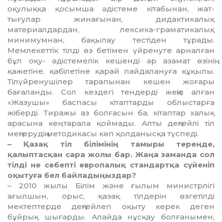
оқулыққа қосымша әдістеме кітабынан, жат­
тығулар жинағынан, дидак­ти­калық
материалдардан, лексика-грама­ти­ка­лық
минимумнан, бақылау тес­тіден тұрады.
Мемлекеттік тілді өз бетімен үйренуге арналған
бұл оқу- әдістемелік кешенді әр азамат өзінің
қажетіне, қабілетіне қарай пайдалануға құқылы.
Тілүйрену­шілер тарапынан кешен жоғары
бағаланды. Сол кездегі тендерді жеңіп алған
«Жазушы» баспасы кітап­тарды облыстарға
жіберді. Тира­жы аз болғасын ба, кітаптар ха­лық
арасына кең тарала қоймады. Алты деңгейлі тіл
меңгерудің мето­дикасы көп қолданысқа түспеді.
– Қазақ тіл білімінің тамыры те­рең­де,
қалыптасқан сара жолы бар. Жаңа заманда сол
тілді не себепті ев­ропалық стандартқа сүйеніп
оқы­туға бел байладыңыздар?
– 2010 жылы Білім және ғылым министрлігі
ағылшын, орыс, қазақ тіл­дерін өзгетілді
мектептерде дең­гейлеп оқыту керек деген
бұйрық шығарды. Алайда нұсқау болға­нымен,