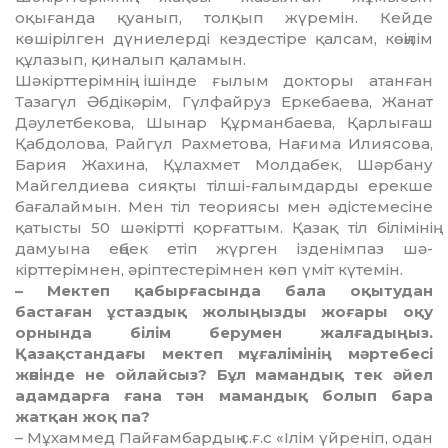
оқығанда қуанып, толқып жүремін. Кейде
көшірілген дү­ниелерді кездестіре қалсам, көңі­лім
құлазып, қиналып қаламын.
Шәкірттерімнің ішінде ғылым докторы атанған
Тазагүл Әбдікәрім, Гүлфайруз Еркебаева, Жанат
Дәу­летбекова, Шынар Құрманбаева, Қар­лығаш
Қабдолова, Райгүл Рах­метова, Нағима Илиясова,
Бария Жа­хина, Құлахмет Молдабек, Шәр­­­бану
Майгелдиева сияқты тілші-ғалымдарды ерекше
баға­лай­мын. Мен тіл теориясы мен әдісте­ме­сіне
қатысты 50 шәкіртті қорғат­тым. Қазақ тіл білімінің
дамуына ең­бек етіп жүрген ізденімпаз шә­
кірттерімнен, әріптестерімнен көп үміт күтемін.
– Мектеп қабырғасында бала оқы­тудан
бастаған ұстаздық ж­о­лыңыз­ды жоғары оқу
орнында білім берумен жалғадыңыз.
Қазақстандағы мектеп мұғалімінің мәртебесі
жөнінде не ойлайсыз? Бұл мамандық тек әйел
адамдарға ғана тән мамандық болып бара
жатқан жоқ па?
– Мұхаммед Пайғамбардың с.ғ.с «Ілім үйреніп, одан