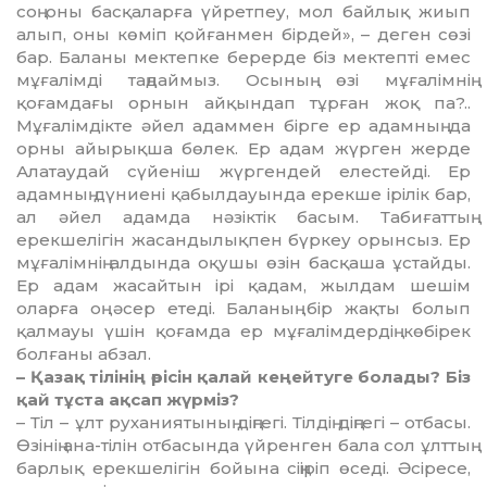
соң оны бас­қаларға үйретпеу, мол байлық жиып
алып, оны көміп қойғанмен бірдей», – деген сөзі
бар. Баланы мек­тепке берерде біз мектепті емес
мұғалімді таңдаймыз. Осының өзі мұғалімнің
қоғамдағы орнын ай­қындап тұрған жоқ па?..
Мұғалім­дік­те әйел адаммен бірге ер адам­ның да
орны айырықша бөлек. Ер адам жүрген жерде
Алатаудай сүйе­ніш жүргендей елестейді. Ер
адам­ның дүниені қабылдауында ерекше ірілік бар,
ал әйел адамда нәзіктік ба­сым. Табиғаттың
ерекшелігін жа­сандылықпен бүркеу орынсыз. Ер
мұғалімнің алдында оқушы өзін бас­қаша ұстайды.
Ер адам жасайтын ірі қадам, жылдам шешім
оларға оң әсер етеді. Баланың бір жақты бо­лып
қалмауы үшін қоғамда ер мұға­лімдердің көбірек
болғаны абзал.
– Қазақ тілінің өрісін қалай кеңей­туге болады? Біз
қай тұста ақ­сап жүрміз?
– Тіл – ұлт руханиятының дің­гегі. Тілдің діңгегі – отбасы.
Өзінің ана-тілін отбасында үйренген бала сол ұлттың
барлық ерекшелігін бойына сіңіріп өседі. Әсіресе,