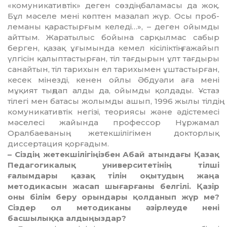
«кому­никативтік» деген сөздің баламасы да жоқ.
Бұл мәселе мені көп­тен мазалап жүр. Осы проб­
леманы қарастырғым келеді…», – деген ойымды
айттым. Жаратылыс бойына сарқылмас сабыр
берген, қазақ ұғымында кемел кісіліктің ғажайып
үлгісін қалыптастырған, тіл тағдырын ұлт тағдыры
санайтын, тіл тарихын ел тарихымен ұштас­тырған,
кесек мінезді, кенен ойлы Әбдуәли аға мені
мұқият тыңдап алды да, ойымды қолдады. Ұстаз
тілегі мен батасы жолымды ашып, 1996 жылы тілдің
комуникативтік негізі, теориясы және әдістемесі
мәселесі жайында профессор Нұр­жамал
Оралбаеваның жетек­ші­лігімен докторлық
диссертация қор­ғадым.
– Сіздің жетекшілігіңізбен Абай атындағы Қазақ
Педагогикалық уни­верситетінің тілші
ғалымдары қазақ тілін оқытудың жаңа
методикасын жасап шығарғаны белгілі. Қазір
оны білім беру орындары қолданып жүр ме?
Сіздер ол методиканы әзірлеуде нені
басшылыққа алдыңыздар?