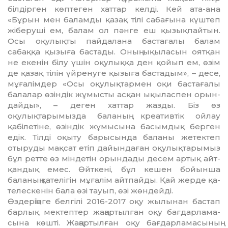
білдірген көптеген хаттар келді. Кей ата-ана
«Бұрын мен баламды қазақ тілі сабағына күштеп
жіберу­ші ем, балам ол пәнге еш қызықпай­тын.
Осы оқулықты пайдалана бас­та­ғалы балам
сабаққа қызыға бас­тады. Оның ықыласын оятқан
не екенін білу үшін оқулыққа ден қойып ем, өзім
де қазақ тілін үйре­нуге қызыға бастадым», – десе,
мұ­ға­лімдер «Осы оқулықтармен оқи бастағалы
балалар өзіндік жұ­мысты асқан ықыласпен орын­
дай­ды», – деген хаттар жазды. Біз өз
оқулықтарымызда баланың креа­тивтік ойлау
қабілетіне, өзіндік жұмы­сына басымдық берген
едік. Тілді оқыту барысында баланы же­тек­теп
отыруды мақсат етіп дайын­даған оқулықтарымыз
бұл ретте өз міндетін орындады десем артық айт­
қандық емес. Өйткені, бұл ке­шен бойынша
баланың қателігін м­ұ­ғалім айтпайды. Қай жерде қа­
те­лескенін бала өзі тауып, өзі жөн­дейді.
Өздеріңізге белгілі 2016-2017 оқу жылынан бастап
барлық мек­тептер жаңартылған оқу бағдарла­ма­
сына көшті. Жаңартылған оқу бағдарламасының