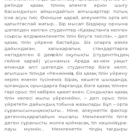
ретінде қазақ тілінің әлемге ер­кін шығу
басымдығын айқындай­тын алғышарттар толық
іске асуы тиіс. Өкінішке қарай, әлеуметтік орта әлі
қалыптаспай жатыр… Бір мысал: Біздің оқу орнына
шетелден кел­ген студенттер «Қазақстанға кел­ген
соң, осы елдің мемлекеттік ті­лін білуге тиіспіз», – деп
қазақ ті­лін үйрене бастайды. Біз оларға өзі­міз
дайындаған, халықаралық стан­дарттарға
негізделген 6 дең­гей­лі оқулықты (студенттің дең­
гейіне қа­рай) ұсынамыз. Арада аз-кем уа­қыт
өткенде әлгі шетелдік сту­дент­тер бізге келіп,
ағылшын тілінде «Ренжімеңіз, біз қазақ тілін үй­рену
керек екенін түсінеміз. Бі­рақ, көшеге шыққанда,
қоғамдық орындарға барғанда, бізге қазақ ті­лінен
гөрі орыс тілі көбірек қажет екен. Сондықтан қазақ
тілін келесі жы­лы үйренейік», – деп орыс тілін
үйрететін дайындық тобына жа­зы­лады. Бұл – орта
сұранысының жоқ­тығы… Міне, әлеуметтік фактор
де­геннің қарапайым мысалы. Мем­лекеттік тілге
деген сұранысты жол­ға қоймасақ, тіл көшінің тұра­
лауы мүмкін… Мемлекеттік тілдің тағ­дыры