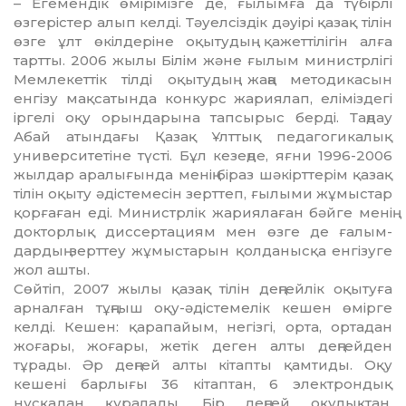
– Егемендік өмірімізге де, ғы­лымға да түбірлі
өзгерістер алып кел­ді. Тәуелсіздік дәуірі қазақ тілін
өзге ұлт өкілдеріне оқытудың қа­жет­тілігін алға
тартты. 2006 жылы Білім және ғылым министрлігі
Мем­лекеттік тілді оқытудың жаңа ме­тодикасын
енгізу мақсатында конкурс жариялап, еліміздегі
іргелі оқу орындарына тапсырыс берді. Таңдау
Абай атындағы Қазақ Ұлт­тық педагогикалық
универси­те­тіне түсті. Бұл кезеңде, яғни 1996-2006
жылдар аралығында менің біраз шәкірттерім қазақ
тілін оқыту әдістемесін зерттеп, ғылыми жұ­мыс­тар
қорғаған еді. Министрлік жариялаған бәйге менің
докторлық диссертациям мен өзге де ғалым­
дардың зерттеу жұмыстарын қолда­нысқа енгізуге
жол ашты.
Сөйтіп, 2007 жылы қазақ тілін деңгейлік оқытуға
арналған тұңғыш оқу-әдістемелік кешен өмірге
келді. Кешен: қарапайым, негізгі, орта, ортадан
жоғары, жоғары, же­тік деген алты деңгейден
тұрады. Әр деңгей алты кітапты қамтиды. Оқу
кешені барлығы 36 кітаптан, 6 электрондық
нұсқадан құралады. Бір деңгей оқулықтан,