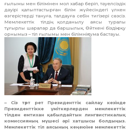
ғылымы мен білі­мі­нен мол хабар беріп, тәуелсіздік
дәуірі қалыптастырған білім жүйе­сіндегі үлкен
өзгерістерді тануға, тал­дауға себін тигізері сөзсіз.
Мем­лекеттік тілдің қолданылу аясы ту­­ралы
тұғырлы шаралар да бар­шы­лық. Өйткені біздің оқу
орнымыз – тіл ғылымы мен білімнің тума бас­тауы.
– Сіз төрт рет Президенттік сай­лау кезінде
Президенттікке үміт­кер­лерден мемлекеттік
тілден емтихан қа­былдайтын лингвистикалық
ко­мис­сияның мүшесі әрі хатшысы бол­дыңыз.
Мемлекеттік тіл аясының кеңеюіне мемлекеттік