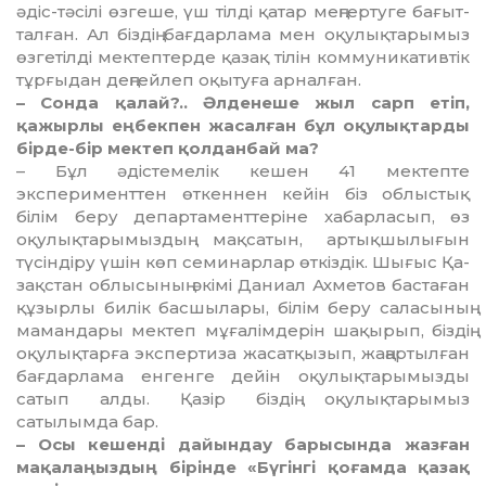
әдіс-тәсілі өзге­ше, үш тілді қатар меңгертуге ба­ғыт­
тал­ған. Ал біздің бағдарлама мен оқу­лықтарымыз
өзгетілді мек­теп­терде қазақ тілін коммуникативтік
тұр­ғыдан деңгейлеп оқытуға арнал­ған.
– Сонда қалай?.. Әлденеше жыл сарп етіп,
қажырлы еңбекпен жасал­ған бұл оқулықтарды
бірде-бір мек­теп қолданбай ма?
– Бұл әдістемелік кешен 41 мектепте
эксперименттен өткеннен кейін біз облыстық
білім беру де­партаменттеріне хабарласып, өз
оқулықтарымыздың мақсатын, артықшылығын
түсіндіру үшін көп семинарлар өткіздік. Шығыс Қа­
зақстан облысының әкімі Даниал Ахметов бастаған
құзырлы билік басшылары, білім беру саласының
мамандары мектеп мұғалімдерін ша­қырып, біздің
оқулықтарға экс­пертиза жасатқызып, жаңартылған
бағдарлама енгенге дейін оқулық­тарымызды
сатып алды. Қазір біз­дің оқулықтарымыз
сатылымда бар.
– Осы кешенді дайындау бары­сында жазған
мақалаңыздың бірінде «Бүгінгі қоғамда қазақ