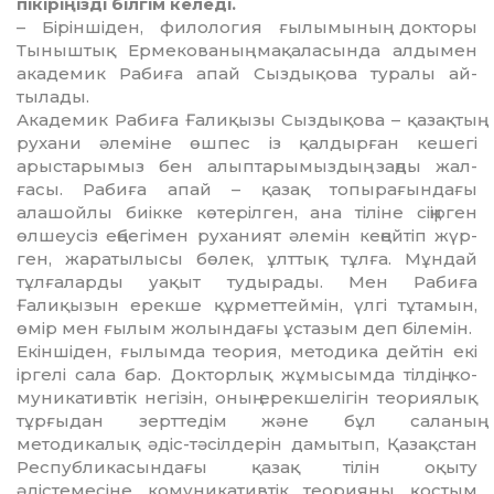
пікіріңізді білгім келеді.
– Біріншіден, филология ғылы­мының докторы
Тыныштық Ерме­кова­ның мақаласында алдымен
академик Ра­биға апай Сыздықова туралы ай­
тылады.
Академик Рабиға Ғалиқызы Сыз­дықова – қазақтың
рухани әлеміне өшпес із қалдырған кешегі
арыстары­мыз бен алыптарымыздың заңды жал­
ғасы. Рабиға апай – қазақ топы­ра­ғындағы
алашойлы биікке көте­ріл­ген, ана тіліне сіңірген
өлшеусіз ең­бе­гімен руханият әлемін кеңейтіп жүр­
ген, жаратылысы бөлек, ұлттық тұл­ға. Мұндай
тұлғаларды уақыт ту­ды­рады. Мен Рабиға
Ғалиқызын ерек­­ше құрметтеймін, үлгі тұтамын,
өмір мен ғылым жолындағы ұстазым деп білемін.
Екіншіден, ғылымда теория, ме­тодика дейтін екі
іргелі сала бар. Док­торлық жұмысымда тілдің ко­
муникативтік негізін, оның ерек­шелігін теориялық
тұрғыдан зерт­те­дім және бұл саланың
методикалық әдіс-тәсілдерін дамытып, Қазақстан
Рес­публикасындағы қазақ тілін оқы­ту
әдістемесіне комуникативтік тео­рияны қостым