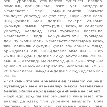
өтті. Еуро­палық стандартқа сүйенген бағдар­
ламаның артықшылы: өзге ұлт өкіл­деріне
мемлекеттік тілді кому­никативтік бағытта
сөйлеуге үйре­туді мақсат етеді. Оқулықтар бала­
ның қабілеті мен деңгейін ескере отырып,
қызығушылығын арттыру­ды, қазақша сөйлеуге
үйретуді көздейді. Осы тұрғыдан келгенде,
мемлекеттік тілді комуникативтік тұрғыдан
дамыту жолындағы мем­лекеттік тапсырма қазақ
тілін дең­гейлік оқытуды қолға алу арқылы тиімді
орындалған еді. Оның дәлелі: алғашқы – 2007
жылы шыққан 6 деңгейлік оқу- әдістемелік кешен,
екінші – өзгетілді мектептердің 1-11 сыныптарына
арналып «Көк­жиек-Горизонт» баспасынан 2015 –
2016 жылдары шыққан 4 дең­гейлік оқу- әдістемелік
кешен.
– 1-11 сыныптарға арналған әдіс­темелік кешенді
мұғалімдер мен ата-аналар жақсы бағалағаны
белгі­лі. Жаппай қолданысқа енбеуіне не себеп?
– Бұл әдіс арқылы тек оқушылар ғана емес, ата-
аналар да қазақ тілін үйренуге ықыласты бола
бастаған еді. Авторлар құрамына жақсы пікір