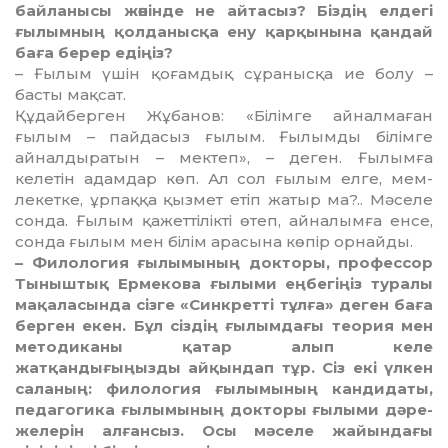
байланысы жөнінде не айтасыз? Біздің елдегі
ғылымның қол­да­нысқа ену қарқынына қандай
баға берер едіңіз?
– Ғылым үшін қоғамдық сұра­ныс­қа ие болу –
басты мақсат.
Құдайберген Жұбанов: «Білімге айналмаған
ғылым – пайдасыз ғы­лым. Ғылымды білімге
айнал­дыратын – мек­теп», – деген. Ғылымға
келетін адам­дар көп. Ал сол ғылым елге, мем­
лекетке, ұрпаққа қызмет етіп жатыр ма?.. Мәселе
сонда. Ғылым қажетті­лік­ті өтеп, айналымға енсе,
сонда ғы­лым мен білім арасына көпір ор­найды.
– Филология ғылымының док­торы, профессор
Тыныштық Ерме­кова ғылыми еңбегіңіз туралы
мақа­ласында сізге «Синкретті тұлға» деген баға
берген екен. Бұл сіздің ғылым­дағы теория мен
методиканы қатар алып келе
жатқандығыңызды айқын­дап тұр. Сіз екі үлкен
саланың: фило­логия ғылымының кандидаты,
педа­гогика ғылымының докторы ғылыми дәре­
желерін алғансыз. Осы мәселе жайындағы