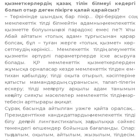
қызметкер­лер­дің қазақ тілін білмеуі кедергі
болып отыр деген пікірге қалай қарайсыз?
– Төркінінде шындық бар пі­кір… Әрі-беріден соң,
мемлекеттік тіл­ді білмейтін адамның мемле­кет­тік
қызметте болуының өзі парадокс емес пе?! Ұлы
Абай айтатын «толық адам» тұрғысынан қарар
болсақ, бұл – туған жерге «толық қызмет» көр­
сетпеудің көрінісі… Мемле­кет­­­тік тілдің әлеуметтік
қызметін әр­түрлі параметрлерде іске асы­ру­ға
болады. ҚР мемлекеттік қыз­меткерлерден
жұмысқа ор­наласар кезде мемлекеттік тілден ем­
тихан қабылдау; тілді оқыта оты­рып, кәсіптеріне
қатысты ма­мандардың сұранысын, талап-ті­легін
ескеру; тілді меңгерту арқы­лы адам танымын
кеңейту сияқты мә­селелер мемлекеттік тілдің мәр­­
тебесін арттырары ақиқат.
Сұрақ басында айтылған уәж­ге қайта оралсақ…
Президенттікке кан­дидаттардың мемлекеттік тіл­ді
білу деңгейі лингвистикалық заң­дылыққа сәйкес
төмендегі өл­шемдер бойынша бағаланды. Олар:
тыңдалым, оқылым, айты­лым, жызылым, тілдесім.