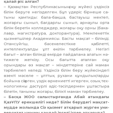
қалай өріс ал­ған?
– Қазақстан Республикасының оқу жүйесі үздіксіз
білім беруге не­гіз­делген. Бұл үдеріс бірнеше са­
ты­ны қамтиды: бала-бақша, бастауыш мек­теп,
жоғарғы сынып, бағдарлы сы­нып, арнаулы орта
білім беретін кол­ледждер, жоғары оқу орны (ба­ка­
лавр, магистратура, докто­ран­тура), Мемлекеттік
қызметшілер Ака­демиясы. Басты мақсат – білім­ді,
Отансүйгіш, бәсекелестікке қа­бі­летті,
интеллектуалды ұлт өкілін тәр­биелеу. Негізгі
бағыт – алған білім­ді өмірде пайдалана алатын нә­
тижеге жеткізу. Осы бағытта атал­ған оқу
орындары өз мақсат – мін­деттеріне сай маман
тәрбиелеп ке­леді. Үздіксіз білім беру жүйе­сін­дегі
өзекті мәселе – ұлттық рухани құн­дылықтарды
бойына сіңірген, үздік өркениетті игерген, озық тех­
но­логияны дәстүрлі әдіс-тәсілдер­мен ұштастыра
білетін, танымы жоғары, білікті маман тәрбиелеу.
– Басқа ЖОО салыстырғанда Абай атындағы
ҚазҰПУ ерекшелігі не­де? Білім берудегі мақсат-
мүдде жо­л­ында Сіз қызмет атқарып жүрген уни­
верситет ұжымы қандай іргелі іс­тер атқаруда?