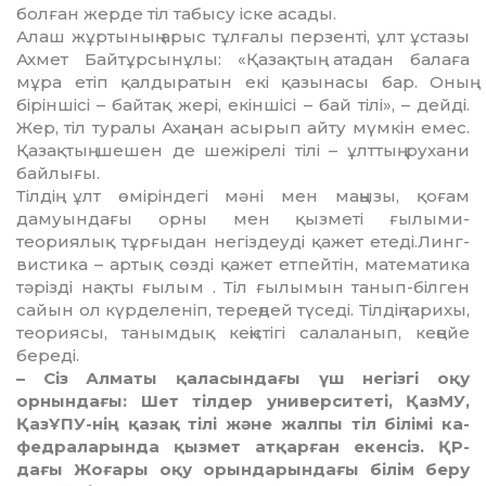
болған жерде тіл табысу іске асады.
Алаш жұртының арыс тұлғалы пер­зенті, ұлт ұстазы
Ахмет Байтұр­сын­ұлы: «Қазақтың атадан балаға
мұра етіп қалдыратын екі қазынасы бар. Оның
біріншісі – байтақ жері, екін­шісі – бай тілі», – дейді.
Жер, тіл туралы Ахаңнан асырып айту мүм­кін емес.
Қазақтың шешен де ше­жірелі тілі – ұлттың рухани
бай­лы­ғы.
Тілдің ұлт өміріндегі мәні мен маңызы, қоғам
дамуындағы орны мен қызметі ғылыми-
теориялық тұр­ғыдан негіздеуді қажет етеді.Линг­
вистика – артық сөзді қажет етпейтін, математика
тәрізді нақты ғылым . Тіл ғылымын танып-білген
сайын ол күрделеніп, тереңдей тү­седі. Тілдің тарихы,
теориясы, та­ным­­дық кеңістігі салаланып, кеңейе
береді.
– Сіз Алматы қаласындағы үш не­гізгі оқу
орнындағы: Шет тілдер уни­верситеті, ҚазМУ,
ҚазҰПУ-нің қа­зақ тілі және жалпы тіл білімі ка­
фед­раларында қызмет атқарған екен­сіз. ҚР-
дағы Жоғары оқу орын­дарындағы білім беру