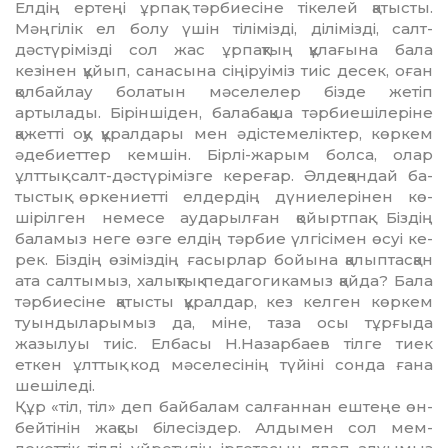
Елдің ертеңі ұрпақ тәрбиесіне тікелей қа­тыс­ты.
Мәңгілік ел болу үшін тілімізді, ділімізді, салт-
дәстүрімізді сол жас ұрпақтың құлағына бала
кезінен құйып, санасына сіңіруіміз тиіс десек, оған
қолбайлау болатын мәселелер бізде жетіп
артылады. Біріншіден, балабақша тәрбиешілеріне
қажетті оқу құралдары мен әдістемеліктер, көр­кем
әдебиеттер кемшін. Бірлі-жарым болса, олар
ұлттық салт-дәстүрімізге кереғар. Әлдеқандай ба­
тыстық өркениетті елдердің дүниелерінен кө­
шірілген немесе аударылған қойыртпақ. Біздің
бала­мыз неге өзге елдің тәрбие үлгісімен өсуі ке­
рек. Біздің өзіміздің ғасырлар бойына қалып­тасқан
ата салтымыз, халықтық педагогикамыз қайда? Бала
тәрбиесіне қатысты құралдар, кез келген көркем
туындыларымыз да, міне, таза осы тұрғыда
жазылуы тиіс. Елбасы Н.Назарбаев тілге тиек
еткен ұлттық код мәселесінің түйіні сонда ғана
шешіледі.
Құр «тіл, тіл» деп байбалам салғаннан ештеңе өн­
бейтінін жақсы білесіздер. Алдымен сол мем­