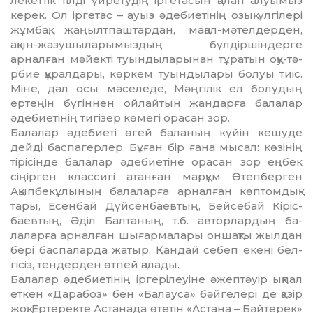
лекеттік тілді үйретудің іргетасын қалап алуы­мыз
керек. Ол іргетас – ауыз әдебиетінің озық үлгілері
жұмбақ, жаңылтпаштардан, мақал-мәтелдерден,
ақын-жазушыларымыздың бүлдіршіндерге
арналған мәйекті туындыларынан тұратын оқу-тә­
рбие құралдары, көркем туындылары болуы тиіс.
Міне, дәл осы мәселеде, Мәңгілік ел болу­дың
ертеңін бүгіннен ойлайтын жандарға балалар
әдебиетінің тигізер көмегі орасан зор.
Балалар әдебиеті өгей баланың күйін кешуде
дейді баспагерлер. Бұған бір ғана мысал: көзінің
тірісінде балалар әдебиетіне орасан зор еңбек
сіңірген классигі атанған марқұм Өтепберген
Ақыпбекұлының балаларға арналған көптом­дық­
тары, Есенбай Дүйсенбаевтың, Бейсебай Кіріс­
баевтың, Әділ Балтаның, т.б. авторлардың ба­
лаларға арналған шығармалары оншақты жыл­дан
бері баспаларда жатыр. Қандай себеп екені бел­
гісіз, тендерден өтпей қалады.
Балалар әдебиетінің іргерілеуіне әжептәуір ық­пал
еткен «Дарабоз» бен «Балауса» бәйгелері де қазір
жоқ. Ертеректе Астанада өтетін «Астана – Бәйтерек»