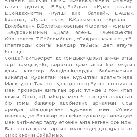
ұлының «Еліктің ла­ғы», Е.Жеңісұлының «Мынау
ғазиз дүние», Б.Бұқарбайдың «Күміс кітап»,
Е.Сейдахметтің «Күлші қане, балақай», Е.Ашық­
баевтың «Туған күн», Қ.Қайымның «Еркеш –
Еркебұлан», Б.Болатханованың «Қарагөз – ғұмыр»,
Т.Әбдірайымның «Да­ла әлемі», Т.Жеңіс­бектің
«Жанталас», Т.Бейсембектің «Сиқырлы музыка», т.б.
кітаптарды соңғы жылдар табысы деп атауға
болады.
Сондай-ақ, «Бәсіре», қос томдық, «Қызыл ал­ма» атты
төрт томдық, «Ең керемет дәм» атты бір томдық
қалың кітаптар бүлдіршіндердің байғазысына
айналды. Құрылтай мен Құрылтай аралығында
Мәскеуден Тәуелсіз Қазақстанның бүгінгі поэзиясы
мен прозасын қамтыған орыс тілінде 3 том кітап
шықты. Оның «Домбыра мен бесік» деп аталатын
бір томы балалар әдебиетіне арналған. Осы
орайда «Балдырған» журналы мен «Ұлан»
газетінің де балалар еншісіне тұшымды өлеңдер
мен әңгімелер тарту еткенін айта кеткен орынды.
Балаларға қалам тартып жүргендердің қарасы аз
емес екенін байқаймыз.