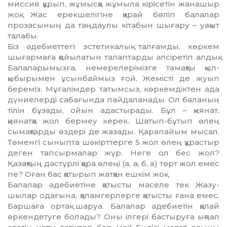
миссия құрып, жұмысқа жұмыла кірісетін жа­на­шыр
жоқ. Жас ерекшелігіне қарай бөліп ба­ла­лар
прозасының да таңдаулы кітабын шығару – уақыт
талабы.
Біз әдебиеттегі эстетикалық талғамды, көр­кем
шығармаға қойылатын талаптарды әлсіретіп ал­дық.
Балаларымызға, немерелерімізге тамақты қыл-
қыбырымен ұсынбаймыз ғой. Жемісті де жуып
береміз. Мұғалімдер татымсыз, көр­кем­дік­тен ада
дүниелерді сабағында пайдаланады. Ол ба­ланың
тілін бұзады, ойын адастырады. Бұл – қия­нат,
қиянатқа жол бермеу керек. Шатып-бұ­тып өлең
сымақтарды өздері де жазады. Қара­пайым мысал.
Төменгі сыныпта шәкірттерге 5 жол өлең құрастыр
деген тапсырмалар жүр. Неге ол бес жол?
Қазақтың дәстүрлі қара өлеңі (а, а, б, а) төрт жол емес
пе? Оған бас қатырып жатқан еш­кім жоқ.
Балалар әдебиетіне қатысты мәселе тек Жазу­
шылар одағына, қаламгерлерге қатысты ғана емес.
Баршаға ортақ шаруа. Балалар әдебиетін қа­лай
өркендетуге болады? Оны ілгері бастыруға ықпал