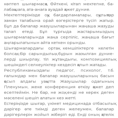
көп­теп шығармасқа. Өйткені, кітап мектепке, ба­
лабақшаға, ата-анаға ауадай қажет дүние.
Мектептерімізде оқу бағдарламалары, оқу­лық­тар
заман талабына орай өзгерістерге түсіп жа­тыр.
Бұл да балалар жазушыларынан жаңаша жазу­ды
талап етеді. Бұл тұрғыда жастарымыздың
шығармаларында жаңа серпіліс, жаңаша бағыт
аңғарылатынын айта кеткен орынды.
Шығармалардағы ортақ кемшіліктерге келе­тін
болсақ, бір сарындылық, бұрын жазылған дү­ние­
лерді шиырлау, тіл жұтаңдығы, компози­ция­лық
шешімдегі селкеуліктер кездесіп қалып жа­тады.
Республикамыздағы педагог, психолог, т.б.
ғалымдар мен балалар жазушыларының басын
қосып алдағы уақытта Жазушылар одағының
Плену­мын, жеке конференция өткізу қажет деп
есеп­теймін. Не бар, не жоқ, енді не керек деген
мә­селені шешіп алатын кез жетті.
Естеріңізде шығар, үкімет медицинада отба­сылық
дәрігер өте тиімді деген желеумен, балалар
дәрігерлерін жойып жіберіп еді. Енді оның қа­телік