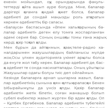
екенін мойындап, оқу орындарында фа­куль­
теттерді қайта ашып әуре болуда. Міне, бала­лар
дәрігері қоғамға қандай қажет болса, ба­лалар
әдебиеті де сондай маңызды роль ат­қаратын
көркем әдебиеттің бір саласы.
«Балауса» баспасында «Әлем халықтарының ба­
лалар әдебиеті» деген елу томға жоспарланған
әдемі серия бар. Соның оншақты томы ғана жа­рық
көрді, қазір тоқтап қалды.
Мен бұрын да айтқанмын, қазақ теле-радио ка­
налдарымен жазушылардың байланысы мүлде
жоқ. Осы үлкен аудиторияға үкімет арқылы болса
да енуге жол табу керек. Балалар әдебиеті де, бас­
қа әдебиет те сонда насихатталады. Оның ұйыт­қысы
Жазушылар одағы болуы тиіс деп ой­лаймын.
Кезінде балаларға арнап шығарма жазып, ба­ла­
лар әдебиетінің сынына қоян-қолтық ара­ласқан Бекен
Ыбырайымұлы да үнсіз қалды. Қа­зір балалар
әдебиетін жетік білетін, соған жанашыр болып
сүбелі еңбектер жазып жүрген бір адам қалды. Ол
– Құлбек Ергөбеков. Балалар әдебиетін түбегейлі