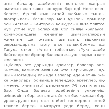
атты балалар әдебиетінің көптеген жан­рын
қамтитын жап-жақсы конкурс бар еді. Неге екені
белгісіз, бір-екі жыл өтпей жабылып тын­ды.
Жоғарыдағы басшылар мен құзырлы орын­дар
осы «Астана – Бәйтерек» конкурсын қай­та тірілтсе,
нұр үстіне нұр болар еді. Сол сияқ­ты «Балауса»
конкурсындағы жеңімпаз шы­ғар­малардың
жинағын да жарыққа шығарып, кішкентай
оқырмандарына тарту етсе артық бол­мас еді.
Таяуда өткен «Алтын тобылғы», «Рух» әде­би
бәйгелері де бірқатар балалар жазушы­ла­ры­на сәтті
жол ашты.
Еңбекқор, өте дарынды қаламгер, балалар әде­
биетінің көрнекті өкілі Байбота Серікбайұлы Қо­
шым-Ноғайдың қолында балалар әдебиетінің же­
ке жанрлары бойынша (өлеңдер, ертегілер, әң­
гімелер, хикаяттар) даярланған 7-8 том кітап­тар
бар. Онда балалар әдебиетінің үлкен-кіші
өкілдерінің бәрі қамтылған. Он-он бес жылдан бері
құрастырушының есіл еңбегі тендерден өтпей
тежеле береді. Шығаруға уәде береді, соңы