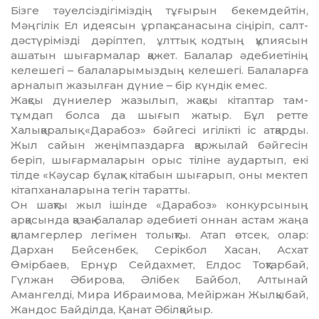
Бізге тәуелсіздігіміздің тұғырын бекемдейтін,
Мәңгілік Ел идеясын ұрпақ санасына сіңіріп, салт-
дәстүрімізді дәріптеп, ұлттық кодтың құ­пия­сын
ашатын шығармалар қажет. Балалар әде­биетінің
келешегі – балаларымыздың келешегі. Балаларға
арналып жазылған дүние – бір күндік емес.
Жақсы дүниелер жазылып, жақсы кітаптар там-
тұмдап болса да шығып жатыр. Бұл ретте
Халықаралық «Дарабоз» бәйгесі игілікті іс ат­қарды.
Жыл сайын жеңімпаздарға қаржылай бәй­гесін
беріп, шығармаларын орыс тіліне ау­дартып, екі
тілде «Кәусар бұлақ» кітабын шыға­рып, оны мектеп
кітапханаларына тегін тарат­ты.
Он шақты жыл ішінде «Дарабоз» конкур­сы­ның
арқасында қазақ балалар әдебиеті оннан астам жаңа
қаламгерлер легімен толықты. Атап өт­сек, олар:
Дархан Бейсенбек, Серікбол Хасан, Ас­хат
Өмірбаев, Ернұр Сейдахмет, Елдос Тоқ­тарбай,
Гүлжан Әбирова, Әлібек Байбол, Алтынай
Амангелді, Мира Ибраимова, Мейіржан Жыл­қы­бай,
Жандос Байділда, Қанат Әбілқайыр.