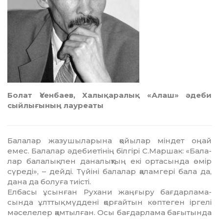
Болат Үсенбаев, Халықаралық «Алаш» әдеби
сыйлығының лауреаты
Балалар жазушыларына қойылар міндет оңай
емес. Балалар әдебиетінің білгірі С.Маршак: «Ба­ла­
лар балалық пен даналықтың екі ортасында өмір
сүреді», – дейді. Түйіні балалар қаламгері ба­ла да,
дана да болуға тиісті.
Елбасы ұсынған Рухани жаңғыру бағ­дар­ла­ма­
сында ұлттық мүддені қорғайтын көптеген ір­гелі
мәселелер қамтылған. Осы бағдарлама ба­ғы­тында