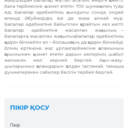
жазушыдан балалар жаттап алатын, өмірге қажетті,
бала тәрбиесіне қызмет ете­тін 700 шумақ өлең туар
еді. Балалар әде­бие­тінің қиындығы сонда, ондай
өлеңді Әбу­бәкір­дің өзі де жаза алмай жүр.
Балалар әдебиетіне байып­пен қарайтын кез жетті.
Балалар әдебиетіне жа­салған жақсылық –
балаларға жасалған жақсылық. Ба­лалар әдебиетінің
қадірін білмейтін ел – бола­шақтың да қадірін білмейді.
Елінің ертеңіне, жас ұрпақ тәрбиесіне қала­мы­ның
қарымымен қызмет ететін дарын иеле­рі­нің шабыт
желкенін жел керней бергей. Ақын-жазу­
шыларымыз қаламдарын қолдан тастамай, тамаша
дүниелерімен сәбилер бесігін тербей бергей.
ПІКІР ҚОСУ
Пікір