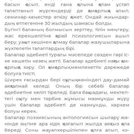
басын қосып, енді ғана қолына қалам ұстап
талаптанып жүргендерді де қамқорлыққа алып,
семинар-кеңестер өткізу қажет. Ондай жиын­дар­
дың өтпегеніне 30 жылдың шамасы болды.
Бүгінгі баланың болмысын зерттеу, тілін мең­геру,
жас ерекшелігіне қарай психологиясын ашып
беру, уақыт көшінен қалмау балалар жазу­шыларына
жүктелетін талаптардың бірі.
Балалар әдебиеті туралы мәселеде сөзден гөрі іс­
ке көшетін кезең жетті. Балалар әдебиеті нақты қам­
қорлыққа зәру. Ол қамқорлық мемлекеттік дә­режеде
болуға тиісті.
Ширек ғасырдан бері оқулық жөніндегі дау-дамай
аяқталмай келеді. Оның бір себебі балалар
әдебиетіне келіп тіреледі. Бала бақшадағы, мек­теп­
тегі оқыту мен тәрбие жұмысы мазмұнды жүру
үшін балалар әдебиеті де мазмұнды, көркем
болуы керек.
Балалар поэзиясының антологиясын шығару жө­
нінде әңгіме ара кідік қозғалып жылда аяқсыз қала
береді. Соны жауапкершілікпен қолға алып, ко­