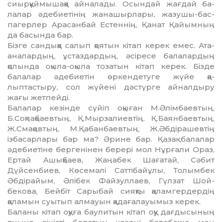
сиырқұймышаққа айналады. Осындай жағдай ба­
лалар әдебиетінің жанашырлары, жазушы-бас­
пагерлер Арасанбай Естеннің, Қанат Қайымның
да басында бар.
Бізге сандыққа салып қоятын кітап керек емес. Ата-
аналардың, ұстаздардың, әсіресе бала­лар­дың
қолында оқыла-оқыла тозатын кітап ке­рек. Бізде
балалар әдебиетін өркендетуге жүйе қа­
лыптастыру, сол жүйені дәстүрге айналдыру
жағы жетпейді.
Балалар кезінде сүйіп оқыған М.Әлімбаевтың,
Б.Соқпақбаевтың, Қ.Мырзалиевтің, Қ.Баян­баев­тың,
Ж.Смақовтың, М.Қабанбаевтың, Ж.Әбді­ра­шевтің
ізбасарлары бар ма? Әрине бар. Қазақ ба­лалар
әдебиетіне бергенінен берері мол Нұр­ғали Ораз,
Ертай Ашықбаев, Жаңабек Шағатай, Сәбит
Дүйсенбиев, Көсемәлі Сәттібайұлы, Толымбек
Әбдірайым, Әлібек Файзуллаев, Гүлзат Шой­
бекова, Бейбіт Сарыбай сияқты қалам­гер­дердің
қаламын суытып алмауын қадағалауымыз керек.
Баланы кітап оқуға баулитын кітап оқу дағ­дысының