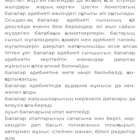
зерттеп жүрген ғалымдар да жоқтың қасы. Елуінші
жылдары жарық көрген Шеген Ахметовтың
балалар әдебиеті жөніндегі оқулығы әлі оқытылады.
Осыдан-ақ балалар әдебиеті сынының қай
деңгейде екенін біле беріңіздер. Ал жыл сайын
жүздеген балабақша қызметкерлерін, бастауыш
сынып мұғалімдерін, қазақ тілі мен әдебиеті пәнінің
мұғалімдерін даярлап жатқа­ны­мызды еске алсақ,
тіптен ұят. Балалар әдебиеті сын­шысын, балалар
әдебиетін зерттейтін ма­ман­дар даярлау
жұмысын қолға алмай болмай­ды.
Балалар әдебиетіне жете көңіл бөлінбейді, қам­
қорлық тапшы.
Балалар әдебиетінде аударма жұмысы да кен­
желеп қалды.
Балалар жазушыларының мерекелік даталары да
елеусіз қала береді.
Ауыл балаларына кітап жетпейді.
Балалар кітаптарының сапасына мән беріп, көр­
кемдігін дөп басып, толмағанын толықтырып,
автор­мен жұмыс істеймін маман, білікті редактор
жоқ.