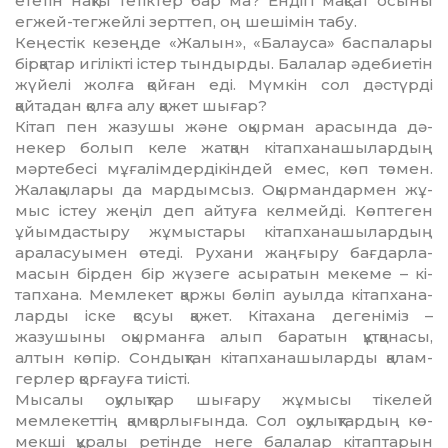
ететін нақты тетіктер бар ма? Ендігі мақсат осы­ны
егжей-тегжейлі зерттеп, оң шешімін та­бу.
Кеңестік кезеңде «Жалын», «Балауса» бас­па­лары
бірқатар игілікті істер тындырды. Балалар әдебиетін
жүйелі жолға қойған еді. Мүмкін сол дәстүрді
қайтадан қолға алу қажет шығар?
Кітап пен жазушы және оқырман арасында дә­
некер болып келе жатқан кітапханашылардың
мәртебесі мұғалімдердікіндей емес, көп төмен.
Жалақылары да мардымсыз. Оқырмандармен жұ­
мыс істеу жеңіл деп айтуға келмейді. Көптеген
ұйымдастыру жұмыстары кітапханашылардың
ара­ласуымен өтеді. Рухани жаңғыру бағдар­ла­
масын бірден бір жүзеге асыратын мекеме – кі­
тап­хана. Мемлекет қаржы бөліп ауылда кі­тапх­ана­
ларды іске қосуы қажет. Кітахана дегеніміз –
жазушыны оқырманға алып баратын құтқанасы,
алтын көпір. Сондықтан кітапханашыларды қа­лам­
герлер қорғауға тиісті.
Мысалы оқулықтар шығару жұмысы тікелей
мемлекеттің қамқорлығында. Сол оқулықтардың кө­
мекші құралы ретінде неге балалар кітаптарын