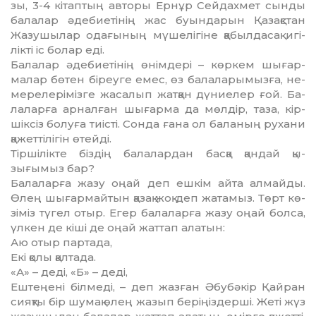
зы, 3-4 кітаптың авторы Ернұр Сейдахмет сынды
ба­лалар әдебиетінің жас буындарын Қазақстан
Жазу­шылар одағының мүшелігіне қабылдасақ игі­
лікті іс болар еді.
Балалар әдебиетінің өнімдері – көркем шы­ғар­
малар бөтен біреуге емес, өз балаларымызға, не­
мерелерімізге жасалып жатқан дүниелер ғой. Ба­
лаларға арналған шығарма да мөлдір, таза, кір­
шіксіз болуға тиісті. Сонда ғана ол баланың ру­хани
қажеттілігін өтейді.
Тіршілікте біздің балалардан басқа қандай қы­
зығымыз бар?
Балаларға жазу оңай деп ешкім айта алмайды.
Өлең шығармайтын қазақ жоқ деп жатамыз. Төрт кө­
зіміз түгел отыр. Егер балаларға жазу оңай бол­са,
үлкен де кіші де оңай жаттап алатын:
Аю отыр партада,
Екі қолы қалтада.
«А» – деді, «Б» – деді,
Ештеңені білмеді, – деп жазған Әбубәкір Қай­­­ран
сияқты бір шумақ өлең жазып беріңіз­дер­ші. Жеті жүз