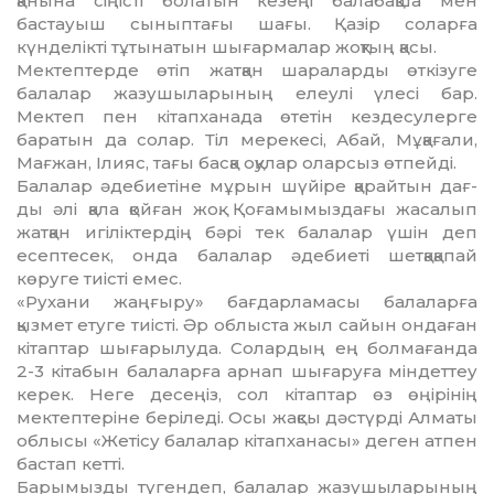
қанына сіңісті болатын кезеңі балабақ­ша мен
бастауыш сыныптағы шағы. Қазір соларға
күнделікті тұтынатын шығармалар жоқтың қ­а­сы.
Мектептерде өтіп жатқан шараларды өткізуге
балалар жазушыларының елеулі үлесі бар.
Мектеп пен кітапханада өтетін кездесулерге
баратын да со­лар. Тіл мерекесі, Абай, Мұқағали,
Мағжан, Ілияс, тағы басқа оқулар оларсыз өтпейді.
Балалар әдебиетіне мұрын шүйіре қарайтын дағ­
ды әлі қала қойған жоқ. Қоғамымыздағы жа­салып
жатқан игіліктердің бәрі тек балалар үшін деп
есептесек, онда балалар әдебиеті шетқақапай
көруге тиісті емес.
«Рухани жаңғыру» бағдарламасы балаларға
қызмет етуге тиісті. Әр облыста жыл сайын онда­ған
кітаптар шығарылуда. Солардың ең болма­ған­да
2-3 кітабын балаларға арнап шығаруға мін­деттеу
керек. Неге десеңіз, сол кітаптар өз өңірінің
мектептеріне беріледі. Осы жақсы дәстүрді Алматы
облысы «Жетісу балалар кітап­ханасы» деген атпен
бастап кетті.
Барымызды түгендеп, балалар жазушылары­ның