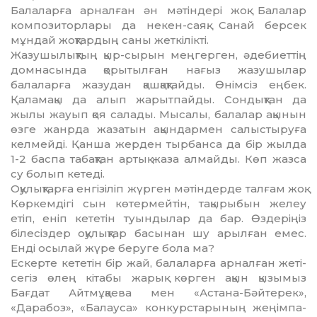
Балаларға арналған ән мәтіндері жоқ. Балалар
ком­позиторлары да некен-саяқ. Санай берсек
мұн­дай жоқтардың саны жеткілікті.
Жазушылықтың қыр-сырын меңгерген, әде­биеттің
домнасында қорытылған нағыз жазу­шылар
балаларға жазудан қашқақтайды. Өнімсіз еңбек.
Қаламақы да алып жарытпайды. Сондық­тан да
жылы жауып қоя салады. Мысалы, балалар ақы­нын
өзге жанрда жазатын ақындармен салыс­тыруға
келмейді. Қанша жерден тырбанса да бір жылда
1-2 баспа табақтан артық жаза алмайды. Көп жазса
су болып кетеді.
Оқулықтарға енгізіліп жүрген мәтіндерде тал­ғам жоқ.
Көркемдігі сын көтермейтін, тақы­ры­бын желеу
етіп, еніп кететін туындылар да бар. Өз­деріңіз
білесіздер оқулықтар басынан шу арыл­ған емес.
Енді осылай жүре беруге бола ма?
Ескерте кететін бір жай, балаларға арналған же­ті-
сегіз өлең кітабы жарық көрген ақын қызы­мыз
Бағдат Айтмұқаева мен «Астана-Бәйтерек»,
«Дарабоз», «Балауса» конкурстарының жеңім­па­