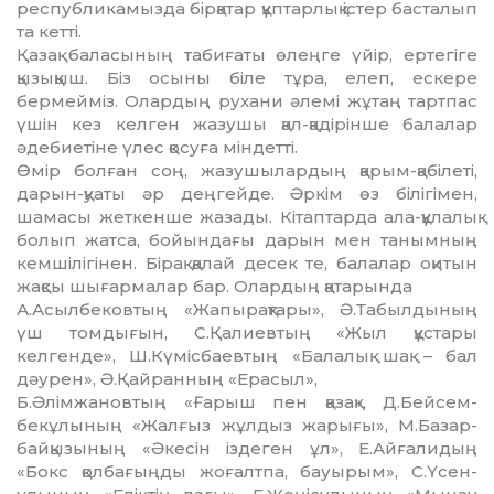
республикамызда бірқатар құптарлық іс­тер басталып
та кетті.
Қазақ баласының табиғаты өлеңге үйір, ер­те­гіге
қызыққыш. Біз осыны біле тұра, елеп, ес­ке­ре
бермейміз. Олардың рухани әлемі жұтаң тарт­пас
үшін кез келген жазушы қал-қадірінше ба­лалар
әдебиетіне үлес қосуға міндетті.
Өмір болған соң, жазушылардың қарым-қа­бі­леті,
дарын-қуаты әр деңгейде. Әркім өз білі­гі­мен,
шамасы жеткенше жазады. Кітаптарда ала-құлалық
болып жатса, бойындағы дарын мен та­нымның
кемшілігінен. Бірақ қалай десек те, ба­лалар оқитын
жақсы шығармалар бар. Олардың қа­тарында
А.Асылбековтың «Жапырақтары», Ә.Та­был­дының
үш томдығын, С.Қалиевтың «Жыл құстары
келгенде», Ш.Күмісбаевтың «Ба­лалық шақ – бал
дәурен», Ә.Қайранның «Ера­сыл»,
Б.Әлім­жановтың «Ғарыш пен қазақ», Д.Бейсем­
бекұлының «Жалғыз жұлдыз жарығы», М.Базар­
байқызының «Әкесін із­де­ген ұл», Е.Айғалидың
«Бокс қолбағыңды жо­ғалтпа, бауырым», С.Үсен­