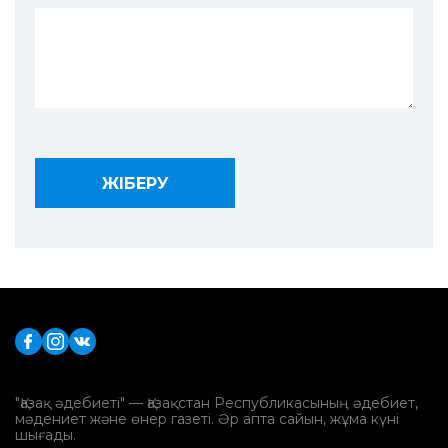
"Қазақ әдебиеті" — Қазақстан Республикасының әдебиет,
мәдениет және өнер газеті. Әр апта сайын, жұма күні
шығады.