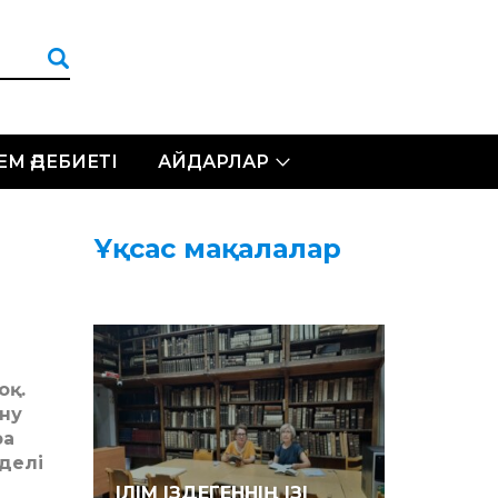
ЛЕМ ӘДЕБИЕТІ
АЙДАРЛАР
Ұқсас мақалалар
оқ.
ну
ра
делі
ІЛІМ ІЗДЕГЕННІҢ ІЗІ