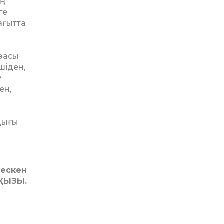
ге
ағытта
й
азасы
шіден,
у
ен,
­дығы
лескен
ҚЫЗЫ.