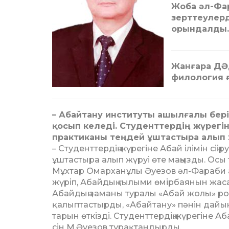
Жоба әл-Фар
зерт­теулер
орындалды.
Жанғара ДӘ
филология 
– Абайтану институты ашылғалы бе­рі
қосып келеді. Сту­дент­тердің жүрегі
практиканы теңдей ұштастыра алып 
– Студенттердің жүрегіне Абай ілі­мін с
ұштастыра алып жүруі өте маңызды. Осы 
Мұхтар Омарханұлы Әуезов әл-Фараби а
жүріп, Абайдың ғылыми өмірбаянын жас
Абайдың заманы туралы «Абай жолы» ро
қалыптастырды, «Абай­тану» пәнін дайынд
тарын өткізді. Студенттердің жүре­гіне А
сін М.Әуезов тұрақтандырды.