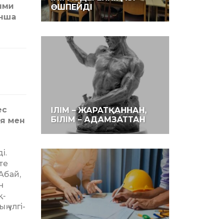
ыми
ӨШПЕЙДІ
ынша
ес
ІЛІМ – ЖАРАТҚАННАН,
БІЛІМ – АДАМЗАТТАН
ия мен
і.
те
Абай,
н
қ­
ң үлгі­