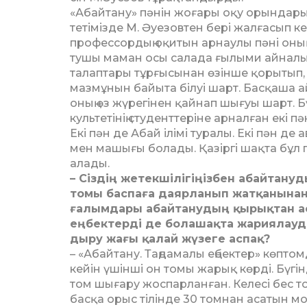
«Абайтану» пәнін жоғары оқу орын­дарын
те­тімізде М. Әуезовтен бері жалғасып к
профессордың оқитын ар­наулы пәні оның 
тушы маман осы салада ғылыми ай­­налым
талап­та­ры тұрғысынан өзінше қорытып, 
мазмұнын байыта білуі шарт. Басқаша айт
оның өз жүрегінен қай­нап шығуы шарт. Б
культетінің студенттеріне арналған екі пә
Екі пән де Абай ілімі туралы. Екі пән де 
мен машығы бо­лады. Қазіргі шақта бұл 
алады.
– Сіздің жетекшілігіңізбен абай­тан
томы баспаға даярланып жатқанынан 
ғалымдары абай­тану­дың қырықтан ас
еңбектерді де болашақта жариялауд
дыру жағы қалай жүзеге аспақ?
– «Абайтану. Таңдамалы ең­бек­тер» көпто
кейін үшінші он томы жарық көрді. Бү­г
том шы­ғару жоспарланған. Келесі бес 
басқа орыс тілінде 30 томнан асатын м