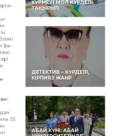
КҮРМЕУІ МОЛ КҮРДЕЛІ
ерси­
ТАҚЫРЫП
қы­
ен
ң
ілімі
я фа­
измі.
нері
қи
ДЕТЕКТИВ – КҮРДЕЛІ,
КІРПИЯЗ ЖАНР
н
ан­
одан
ығы 35
ан
АБАЙ КҮНІ: АБАЙ
ып