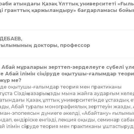
аби атындағы Қазақ Ұлт­тық университеті «Ғыл
ді гранттық қаржыландыру» бағ­дарламасы бой
ДЕБАЕВ,
ғылымының докторы, профессор
 Абай мұраларын зерттеп-зер­де­леу­ге сүбелі үл
не Абай ілімін сіңіру­де оқытушы-ғалымдар теор
жүр ме?
іңіруде оқытушы-ғалымдар теория мен практиканы
тұста Сіз­дің назарыңызды мына жайға аударғым келед
тындағы Қазақ ұлттық университетінде ұстаздық е
ады, Абай туралы монографиялық зерттеуін жазды, 
ман-эпопеясын дүниеге әкелді, «Абайтану» ғылымы
ап, өндіріске ен­­гізді, лекция оқыды, семинар са­ба
бай ілімін сіңіруде теория мен практиканы ұштастыруды