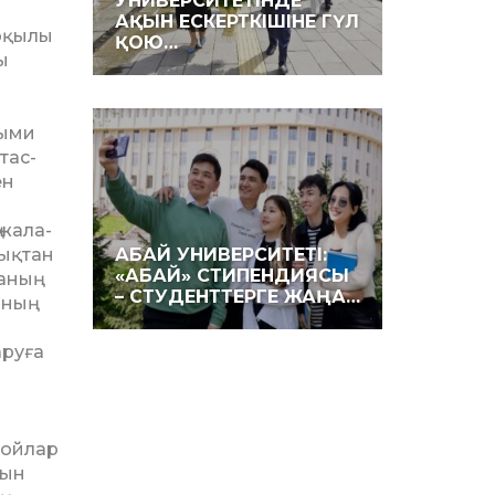
УНИВЕРСИТЕТІНДЕ
АҚЫН ЕСКЕРТКІШІНЕ ГҮЛ
рқылы
ҚОЮ…
ы
н
лыми
тас­
ен
 жала­
дықтан
АБАЙ УНИВЕРСИТЕТІ:
«АБАЙ» СТИПЕНДИЯСЫ
аның
– СТУДЕНТТЕРГЕ ЖАҢА…
ның
аруға
н ойлар
тын