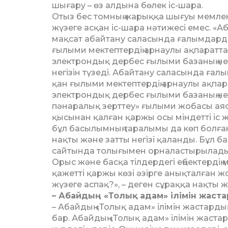
шы­ғару – өз алдына бөлек іс-шара.
Отыз бес томның жарыққа шығуы мем­л
жүзеге ас­қан іс-шара нәтижесі емес. «А
мақсат абайтану са­ласында ғалымдардың 
ғылыми мектептердің арнаулы ақ­параттары
электрондық дер­бес ғылыми базаның нег
негізін түзеді. Абайтану са­ла­сында ғал
қан ғылыми мектептердің арнаулы ақ­пара
элект­рон­дық дербес ғылыми базаның н
пәнаралық зерттеу» ғылыми жо­басы аясы
қы­сынан қалған қаржы осы міндетті іс 
бұл басы­лым­ның таралымы да көп болға
нақты және зат­ты негізі қаланды. Бұл
сайтында толығымен орналастырылады
Орыс және басқа тілдердегі ең­бек­терд
қа­жет­ті қаржы көзі әзірге анықталған
жүзеге аспақ?», – деген сұраққа нақты 
– Абайдың «Толық адам» ілімін жаста
– Абайдың «Толық адам» ілімін жастардың
бар. Абайдың «Толық адам» ілімін жас­­та