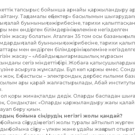
екеттік тапсырыс бойынша ар­найы қаржыландыру а
бай­тану. Таңдамалы еңбектер» ба­сы­лы­мын шығарудағ
талай буы­ны­ның тәжірибесіне, тарихи қалып­тас­қа
 мен өндірген білім­де­рі­нің көлеміне негізделген
ізін жасау бо­латын. Аталған 35 том осы базаның ғы­
ымдардың талай буы­ны­ның тәжірибесіне, тарихи қалып­
ттары мен өндірген білім­де­рінің көлеміне негізделг
егізін жа­сау – «Абайдың шығармашылық мұрасын
ндағы сегіз міндеттің бірі. Жобаға қатысушылардың
жүзіне асыруға жұмсалды. Бұл көп қар­жы емес. Сон
н жоқ. Ең бастысы – электрондық дер­бес ғылыми баз
 басылым ары қарай жалғастырылады, Абай институты
.
ің мол қоры жинақталды де­дік. Оларды баспадан шығ
 жоқ. Сондықтан: «Оларды қаржы­лан­дыру жағы қалай
жауап беру қиын.
рдың бойына сіңірудің негізгі жолы қандай?
 бойына сіңірудің негізгі жолы туралы айтылып жүрге
рдың бойына сіңіру – үлкен жә­не ұдайы жаңарып отыра