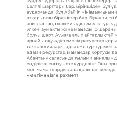
күр­делі үдеріс. Оның өзіне тән кезеңдері
белгілі шарттары бар. Біріншіден, бұл үде
аударғанда, бұл Абай ілімінің мазмұнын 
ат­қарылған біраз істер бар. Бірақ тиіс­т
анықталған, ғы­лыми-әдістемелік тұрғыда
үлкен, аумақты және маңызды іс-шараны
болуы шарт. Ауызға алып айтарлықтай м
арнайы оқу-әдістемелік ресурстар қоры
технологиялары, әдістеме түр-түрімен қ
адами ресурстар, мамандар корпусы да
Абайтану саласында ғылыми ай­налымда б
өндіріске енгізу – өте күрделі іс. Оны оры
мол мамандардың ғана қо­лынан келеді.
– Әңгімеңізге рахмет!