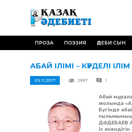
ПРОЗА
ПОЭЗИЯ
ӘДЕБИ СЫН
АБАЙ ІЛІМІ – КҮРДЕЛІ ІЛІМ
03.11.2017
2997
1
Абай мұрала
жолында «А
Бүгінде аб
ғылымының 
ДӘДЕБАЕВ Аб
іс екендігін