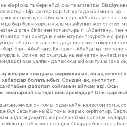
ың бәрі оқыта бермейді, оқы­та алмайды. Біздің унив
е­ле жатқан бір қағида бар. Ол қағида бойынша, әр
өзінің авторлық пә­ні болуы шарт. «Абайтану» пәнін о
да бар білім қорын ғылым­ның бүгінгі жетістіктері м
өзі өндірген біліммен толықтырып, «Абай­тану» пәніні
қанда, пән оқы­тушысының студент жүрегіне сіңі­рер б
үгінде абайтану са­ласында университеттің филологи
н бар. Бірі – Абайтану. Екіншісі – Абайдың антрополог
ав­тор­лық. Әрине, әр оқытушының өзі­не тән жүйесі, мә
пәндерді осы қалпында тек осы екі оқытушы ға­на о
у­дың жиырма томдығы жарияланып, оның келесі о
хабардар болатынбыз. Сон­дай-ақ, институт
а кітабын даярлап қой­ғанын айтқан еді. Осы
ы жоспарлап жат­қан шығарсыздар? Оны қаржы­л
мдығының әуелі он томы, одан кейін келесі он томы, с
інде бұл басылымның 30 томы жа­рық көріп отыр. Барл
то­мы алдағы уақытта жарияланатын бо­лады. Бұлард
ол еңбектер тобы жи­нақталды. Оларды баспадан бас