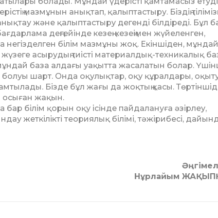
, са­тылары болады. Мұндай үдерісті қам­тамасыз етудің
рістің маз­мұ­нын анықтап, қалыптастыру. Біздің тіліміз
анықтау және қалып­тас­тыру дегенді білдіреді. Бұл б
і бағдарлама деңгейінде кезең-ке­зеңімен жүйеленген,
 негіз­дел­ген білім мазмұны жоқ. Екіншіден, мұнда
 жүзеге асырудың тиісті ма­териалдық-техникалық б
ұндай база алдағы уақытта жаса­ла­тын болар. Үшін
 болуы шарт. Онда оқулықтар, оқу құралдары, оқыт
амтылады. Бізде бұл жағы да жоқтың қасы. Төртіншід
 осы­ған жақын.
ар білім қорын оқу ісінде пай­далануға әзірлеу,
ндау жет­кі­лік­ті теориялық білімі, тәжірибесі, дайын
Әңгіме
Нұрлайым ЖАҚЫП