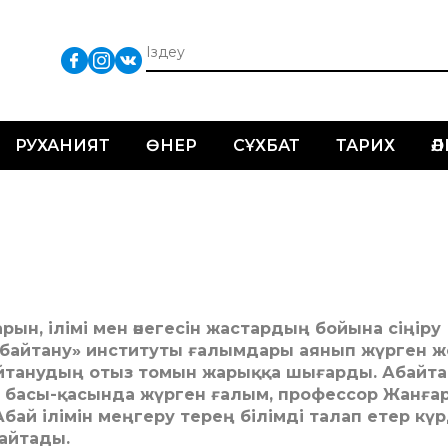
РУХАНИЯТ
ӨНЕР
СҰХБАТ
ТАРИХ
Ә
рын, ілімі мен өнегесін жастардың бойына сіңіру
байтану» институты ғалымдары аянып жүрген ж
айтанудың отыз томын жарыққа шығарды. Абайта
басы-қасында жүрген ғалым, профессор Жанға
ай ілімін меңгеру терең білімді талап етер күр
 айтады.