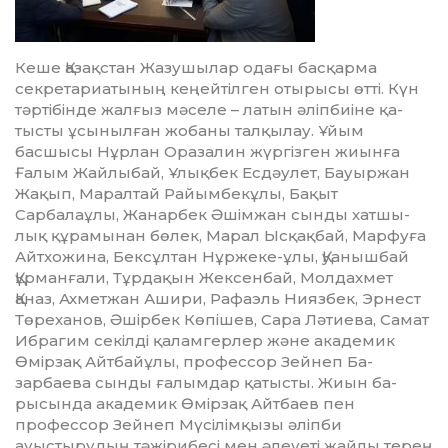
Кеше Қазақстан Жазушылар одағы бас­қарма
секретариатының кеңей­тілген отырысы өтті. Күн
тәртібінде жалғыз мәселе – латын әліп­биіне қа­
тысты ұсынылған жобаны тал­қылау. Ұйым
басшысы Нұрлан Оразалин жүргізген жиынға
Ғалым Жайлыбай, Ұлықбек Ес­дәулет, Бауыржан
Жақып, Маралтай Райым­бекұлы, Бақыт
Сарбалаұлы, Жанарбек Әшімжан сынды хат­шы­
лық құрамынан бөлек, Марал Ыс­қақ­бай, Марфуға
Айтхожина, Бек­сұлтан Нұржеке-ұлы, Қуанышбай
Құрманғали, Тұр­дақын Жек­сенбай, Молдахмет
Қаназ, Ахметжан Ашири, Ра­фаэль Ниязбек, Эрнест
Тө­ре­ханов, Әшірбек Көпішев, Сара Ләтиева, Самат
Ибрагим секілді қаламгерлер және ака­демик
Өмірзақ Айтбайұлы, про­фессор Зейнеп Ба­
зарбаева сынды ғалым­дар қатысты. Жиын ба­
рысында академик Өмір­зақ Айтбаев пен
профессор Зейнеп Мү­сілім­қызы әліпби
ауыстырудың тә­жірибесі мен әлеуеті жайлы терең