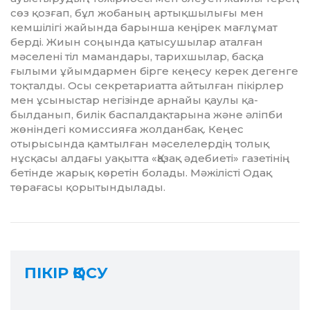
сөз қозғап, бұл жо­баның артық­шылығы мен
кемшілігі жайында ба­р­ынша кеңірек мағлұмат
берді. Жиын соңында қатысушылар атал­ған
мәселені тіл ма­мандары, та­рих­шылар, басқа
ғылыми ұйым­дармен бірге кеңесу керек дегенге
тоқ­талды. Осы секретариатта айтылған пікірлер
мен ұсыныстар негізінде арнайы қаулы қа­
былданып, билік баспал­дақтарына және әліпби
жөніндегі комиссияға жолданбақ. Кеңес
отырысында қам­тылған мәселелердің толық
нұсқасы алдағы уақытта «Қа­зақ әдебиеті» га­зе­тінің
бетінде жарық көретін бола­ды. Мәжілісті Одақ
төрағасы қорытын­дылады.
ПІКІР ҚОСУ