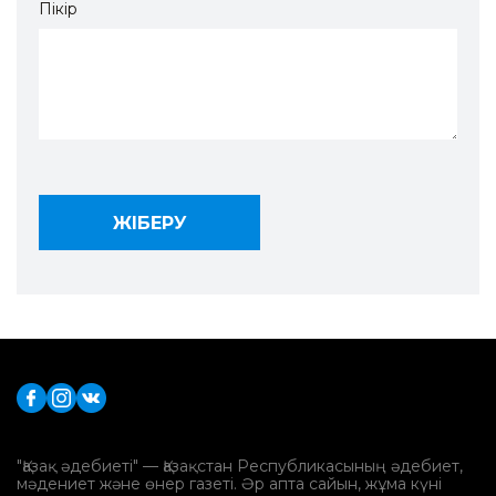
Пікір
"Қазақ әдебиеті" — Қазақстан Республикасының әдебиет,
мәдениет және өнер газеті. Әр апта сайын, жұма күні