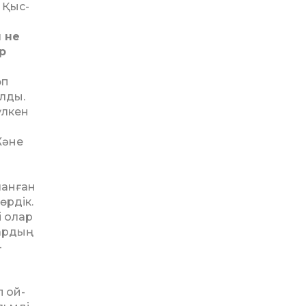
 Қыс­
 не
р
өп
л­ды.
үлкен
Және
­
­ланған
өрдік.
і олар
ар­дың
­
п ой­