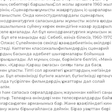
ың себептері бар­шылық. Сол жолы архивте 1960 жы
інің «Сценарлық жұмысты жақ­сар­тудың іс-шаралары»
 таныстым. Онда ки­носту­дия­лар­дағы сценарлық
нодраматургия саласындағы жұ­мыс­ты жолға қоюд
ы­лы­ғына сүйену керек екендігіне назар аударыл
ле қоз­ға­лады. Ал бұл кинодраматургия жұ­мысын ж
ұл өте маңызды еді. Себебі, өзіңіз білесіз, 1960-197
Олжас Сүлей­менов секілді қазақ әдебиетінің өкілдері
теді. Көптеген классикалық фильмдердің сценарий
дардың басында әдебиет шығармалары бойынша
­рық шығады. Ал мұның соңы, бәрімізге белгілі, «Мені
к», «Қараш-Қараш оқиғасы» сияқ­ты тағы да басқа
н ұласты. Тіпті сол архивтегі құжат­тардың негізінде
 Бұл өткенімізді бүгінге жалғап, бүгін­гімізді ертеңг
ылда түсіріл­ген фильмдердің құжаттары дәл солай
әлім.
алы һәм сапасыз сериал­дар­дың жауыннан кейінгі саңы
й отыр. Телеарна өнім­дері мен телесериалдарды байқа
рсақ деген арманымыз бар. Және қазақ тіліндегі кин
дану жағы бірың­ғайланса дей­мін. Біраз уақыттан бері