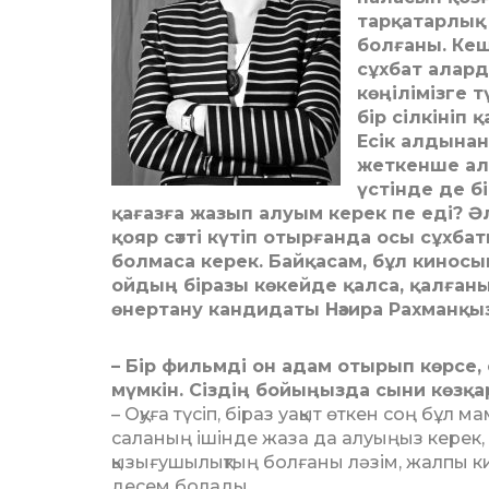
тарқатарлық
болғаны. Ке
сұхбат алард
көңілімізге т
бір сілкініп 
Есік алдынан
жеткенше ала
үстінде де б
қағазға жазып алуым керек пе еді? 
қояр сәтті күтіп отырғанда осы сұхба
болмаса керек. Байқасам, бұл кино­сын
ойдың біразы көкейде қалса, қалғаны
өнертану кандидаты Нәзира Рахманқы
– Бір фильмді он адам отырып көр­се,
мүмкін. Сіз­дің бойыңызда сыни көзқа
– Оқуға түсіп, біраз уақыт өт­кен соң бұл
саланың ішінде жаза да алуыңыз керек,
қызығушылықтың бол­ғаны ләзім, жалпы к
десем болады.