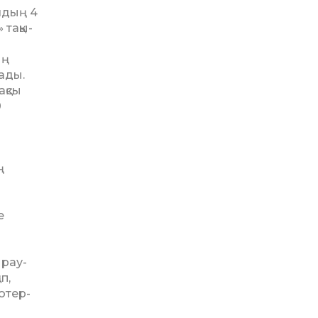
лдың 4
 тақы­
ың
ады.
ақсы
0
ң
е
­рау­
п,
отер­