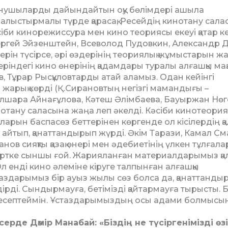
танушыларды дайындайтын оқу бөлімдері ашыла
 Салыстырмалы түрде қа­расақ, Ресейдің кинотану сал
әсіби кинорежиссура мен кино теориясы екеуі қатар ке
Сергей Эйзенштейн, Всеволод Пудовкин, Александр 
рін түсірсе, әрі өздерінің теориялық жұмыстарын ж
еріндегі кино өнерінің қа­дамдары туралы алғашқы мақа
, Тұрар Рысқұловтарды атай аламыз. Одан кейінгі
рық көрді (Қ.Сирановтың не­гізгі мамандығы –
Күл­шара Айнағұлова, Кәтеш Әлім­баева, Бауыржан Нөг
и­нотану саласына жаңа леп әкел­ді. Кәсіби кинотеор
лаларын баспасөз беттерінен көргенде ол кісілердің қ
ін айтып, қанаттандырып жүрді. Әкім Тарази, Камал См
ов сияқты қазақ өнері мен әдебиетінің үлкен тұлғала
іртке сыншы ғой. Жа­рия­ланған материалдарымыз қа
 енді кино әлеміне кіруге талпынған алғашқы
аздарымыз бір ауыз жылы сөз болса да, қанаттанды
н­дірді. Сындырмауға, беті­мізді қайтармауға тырысты. 
еп есептеймін. Ұстаздарымыздың осы адами болмыс
рде Дәмір Манабай: «Біз­дің не түсіргенімізді өз