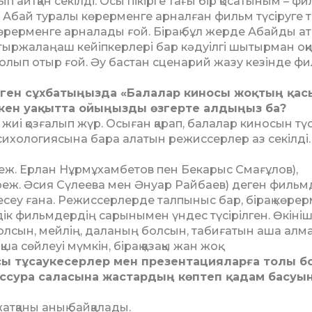
айтқан секілді. Осы пікір­ге тағы бір қосатыным – фи
бай туралы кө­рер­мен­ге арналған фильм түсі­руге т
өрерменге арналады ғой. Бірақ бұл жерде Абайды ат
 тыржалаңаш кейіпкерлері бар кәдуілгі шытырман оқ
болып отыр ғой. Әу бастан сценарий жазу кезінде ф
рген сұхбатыңызда «Балалар киносы жоқтың қас
ткен уа­қыт­та ойыңызды өзгерте алдыңыз ба?
де жиі қозғалып жүр. Осыған қарап, балалар киносын тү­
психологиясына бара алатын режиссерлер аз секілді.
 (реж. Ерлан Нұрмұхамбетов пен Бекарыс Смағұлов),
реж. Әсия Сүлеева мен Әнуар Рай­баев) деген фильм
бе­сеу ғана. Режиссерлерде талпыныс бар, бірақ көре
дік фильмдердің сарынымен үндес түсірілген. Өкінішт
ың болсын, мейлің, даланың болсын, табиғатын аша алм
ша сөйлеуі мүмкін, бі­рақ қазақы жан жоқ.
осы тұсаукесерлер мен презен­тацияларға толы б
иссура саласына жастардың көптеп қадам басуын
тқаны анық бай­қа­ла­ды.