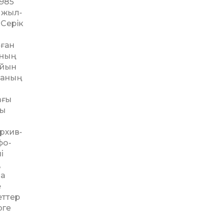
1985
нжыл­
Се­рік
аған
нның
қойын
уаның
ағы
лы
р­хив­
фо­
і
ң
ша
е
еттер
рге