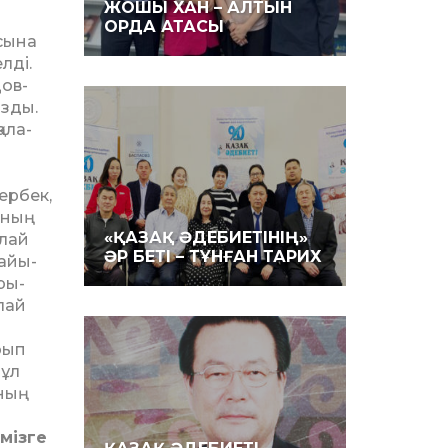
ЖОШЫ ХАН – АЛТЫН
ОРДА АТАСЫ
асына
лді.
Дов­
азды.
­ла­
ербек,
ияның
«ҚАЗАҚ ӘДЕБИЕТІНІҢ»
алай
ӘР БЕТІ – ТҰНҒАН ТАРИХ
а­йы­
ры­
лай
рып
Бұл
ының
імізге