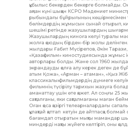
құбылыс бекерден бекерге болмайды. Он
ақпан күні шыққан КСРО Мәдениет министр
ры­бын­дағы бұйрығының көшір­м­е­сі­мен
бөлімдердің жұмысын сынай отырып, ки
шешімі ретінде жазушылардың шығармаш
Жазушылардың киноға келуі туралы мәсе
жолға қоюдың бірден-бір жолы делінген. Б
жылдары Ғабит Мүсіре­пов, Әкім Тарази, 
«Қазақфильм» киностудиясында жұмыс іс
авторлары болды. Және сол 1960 жыл
экрандауды қолға алу керек деген де бұй
атым Қожа», «Арман – атаман», «Қыз Жібе
классикалық фильмдердің дүниеге келуіме
фильмнің түсі­рілу тарихын жазуға болады.
аманаттау үшін өте қажет. Ал соңғы 25 ж
сақталғаны, яки сақ­тал­мағаны маған бейм
Оған қоса қазіргі телеарна­лар­дағы сап
құлақтай қаптап кетуін де айтпасқа болма
бағамдап отыратын мық­ты мамандар шыға
мин­дерді нақты жүйеге келтіріп, оны қол