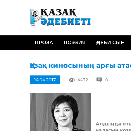
ПРОЗА
ПОЭЗИЯ
ӘДЕБИ СЫН
Қазақ киносының арғы атас
14.04.2017
4432
0
Алдыңда отыр
наласын қозғ