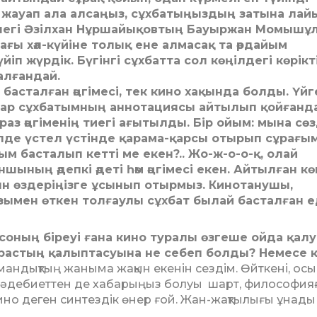
 жауап ала алсаңыз, сұхбатыңыздың затына лай
шегі Әзілхан Нұршайықовтың Бауыржан Момышұ
ағы хәл-күйіне толық ене алмасақ та әрдайым
үйіп жүрдік. Бүгінгі сұхбатта сол көңілдегі көрікт
қалғандай.
 басталған әңгімесі, тек кино хақында болды. Үйг
р сұхба­тым­ның аннотациясы айтылып қойғанда
іраз әңгіменің тиегі ағытылды. Бір ойым: мына сө
Әлде үстел үстінде қарама-қарсы отырып сұрағ
тым басталып кетті ме екен?.. Жо-ж-о-о-қ, олай
­шының әдепкі әдеті һәм әңгімесі екен. Айтылған кө
н өздеріңізге ұсынып отырмыз. Кино­танушы,
зымен өткен толғаулы сұхбат былай басталған е
 соның біреуі ғана кино туралы өзгеше ойда қал
растың қа­лыптасуына не себеп болды? Не­­месе к
 мамандықтың жаныма жақын екенін сездім. Өйткені, осы 
 әдебиеттен де ха­барыңыз болуы шарт, филосо­фия
ино деген синтездік өнер ғой. Жан-жақты­лығы ұнады