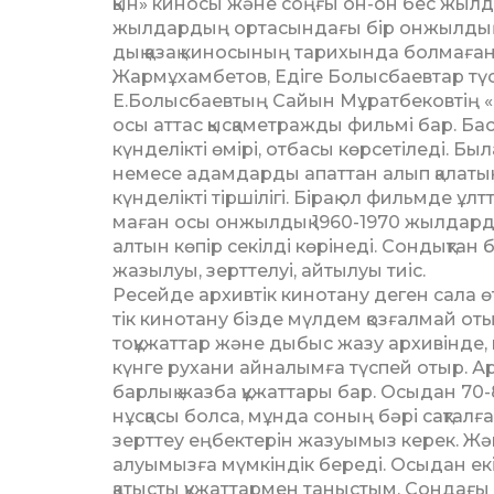
қын» киносы және соңғы он-он бес жылд
жылдардың ортасындағы бір он­жыл­дық 
дық қазақ киносының тарихында болмаған с
Жармұхамбетов, Едіге Болысбаевтар түсі
Е.Болысбаевтың Сайын Мұрат­бековтің «
осы аттас қысқа­метражды фильмі бар. Б
күнделікті өмірі, отбасы көрсе­ті­леді. Бы
немесе адамдарды апаттан алып қала­т
күн­делікті тіршілігі. Бірақ ол фи­льм­де ұл
маған осы онжылдық 1960-1970 жылдарда
алтын көпір секілді көрі­неді. Сон­дықта
жазылуы, зерттелуі, айтылуы тиіс.
Ресейде архивтік кинотану де­ген сала ө
тік кинотану бізде мүлдем қоз­ғалмай о
тоқұжаттар және дыбыс жазу ар­хивінде,
күнге рухани айналымға түспей отыр. А
барлық жазба құжаттары бар. Осыдан 7
нұсқасы болса, мұнда соның бәрі сақталға
зерттеу ең­бек­терін жазуымыз керек. 
алуымызға мүм­кіндік береді. Осыдан ек
қатысты құжат­тармен таныстым. Сондағы