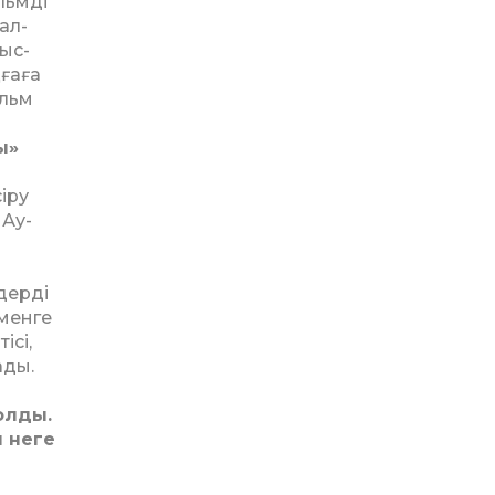
­льмді
ал­
ыс-
иғаға
ильм
ы»
сіру
 Ау­
дерді
рменге
ісі,
ады.
олды.
 неге