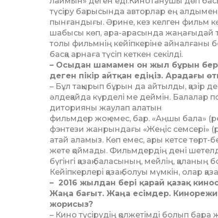
лай­мын» деген еді.Кинотанушы дөп басып 
түсіру барысында авторлар ең алдымен А
пынғандығы. Әрине, кез келген фильм к
ша­бысы көп, ара-арасында жаңа­ғы­дай
толы фильмнің кейіпкеріне ай­налғаны 
басқа арнаға түсіп кеткен секілді.
– Осыдан шамамен он жыл бұ­рын бе
деген пікір айтқан едіңіз. Арадағы ө
– Бұл тақырып бұрын да ай­тыл­­ды, қазір 
әлдеқайда күрделі ме дей­мін. Балалар 
диторияны жаулап алатын
фи­льм­дер жоқ емес, бар. «Аңшы ба­ла»
фэнтези жан­рындағы «Жеңіс семсері» (
атай ала­мыз. Көп емес, ары кетсе төрт-
жете қой­мады. Фильмдердің дені шет­ел­
бү­гін­гі қазақ баласының, мейлің, қалан
Кейіпкерлері қазақ болуы мүмкін, олар қазақ
– 2016 жылдан бері қарай қазақ кин
Жаңа ба­ғыт. Жаңа есімдер. Кинореж
жорисыз?
– Кино түсірудің қолжетімді бо­лып бара жа