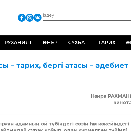
РУХАНИЯТ
ӨНЕР
СҰХБАТ
ТАРИХ
Ә
ы – тарих, бергі атасы – әдебиет
Нәзира РАХМА
кинот
ған адамның ой түбіндегі сөзін һәм көкейіндегі
айтындай сұрақ қойып, одан күрмелген түйінді