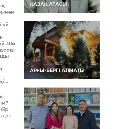
ҚАЗАҚ АТАСЫ
ық
лынан
і ой
е
й. Шәй
здерді
ымды
п
АРҒЫ-БЕРГІ АЛМАТЫ
ді…
уы
ім?
­бір
ға да