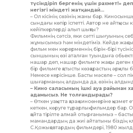
түсіндіріп бергенің үшін рахмет!» д
негізгі мін­деті жат­қандай…
– Ол кісінің сөзінің жаны бар. Кинос
сындағы көпір іспетті. Автор не айтқыс
кейіпкерлерді алып шықты?
Фи­льм­нің сәтсіз, яки сәтті шы­ғуы­ның се
жұмысымыз һәм міндетіміз. Кейде жақсы ф
фильм мен көрерменнің бірін-бірі түсі­н
сыншы­ның өзі аталған туындыға обьек­т
нашар деп, нашар фильмге жақсы деген пі
бір фильм­ге қатысты көз­қарастың әр­қилы
Немесе керісінше. Басты мә­селе – сол пі
шығарманың алдында да, өзінің алдында
– Кино саласының ішкі ауа райы­нан 
адамысыз. Не толғандырады?
– Өткен уақытта қазақ кино­ө­нері­не қызм
кеткен, көруге тұрарлық фильм­дер бар. 
қайта тірілте алмай отыр­­­ғанымыз – басты
мамандардың да жиі айтатыны біздің кл
С.Қожықовтардың фильмдері, 1980 жылд