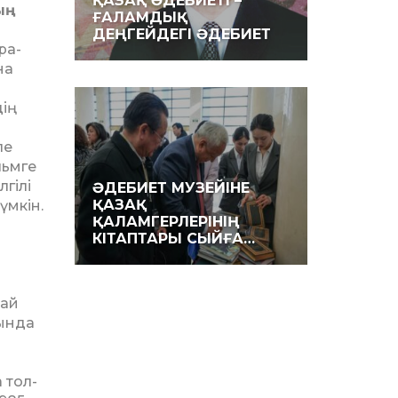
ҚАЗАҚ ӘДЕБИЕТІ –
ың
ҒАЛАМДЫҚ
ДЕҢГЕЙДЕГІ ӘДЕБИЕТ
ра­
на
дің
ле
льмге
лгілі
ӘДЕБИЕТ МУЗЕЙІНЕ
ҚАЗАҚ
м­кін.
ҚАЛАМГЕРЛЕРІНІҢ
КІТАПТАРЫ СЫЙҒА…
май
дында
 тол­