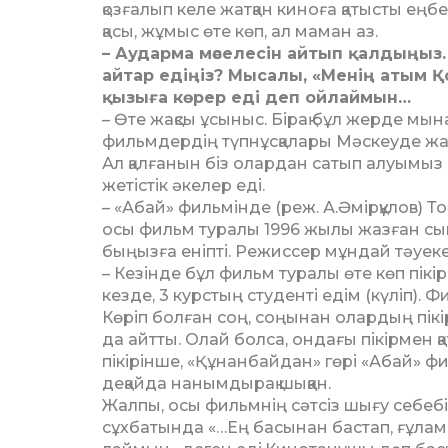
қозғалып келе жатқан киноға қа­тысты ең
қасы, жұмыс өте көп, ал маман аз.
– Аударма мәселесін айтып қал­дыңыз
айтар едіңіз? Мысалы, «Менің атым 
қызыға көрер еді деп ойлаймын…
– Өте жақсы ұсыныс. Бірақ бұл жерде мын
фильмдердің түпнұсқалары Мәс­кеуде жат
Ал қалғанын біз олардан сатып алуымыз ке
жетістік әкелер еді.
– «Абай» фильмінде (реж. А.Әмір­құлов)
осы фильм туралы 1996 жылы жаз­ған сыни 
быңызға еніпті. Режиссер мұндай тәуек
– Кезінде бұл фильм туралы өте көп пікір а
кезде, 3 курстың сту­­денті едім (күліп).
Көріп болған соң, соңынан олардың пікір
да айтты. Олай болса, ондағы пікірмен қа
пікі­рінше, «Құнанбайдан» гөрі «Абай» ф
деқайда нанымдырақ шыққан.
Жалпы, осы фильмнің сәтсіз шығу себеб
сұхбатында «…Ең басынан бастап, ғұлама