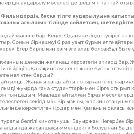
бектердің аударылу мә­селесі де шешімін таппай отыр.
. Фильмдердің басқа тіл­ге аударылуына қатысты
Қо­жаны» ағылшын тілінде сөйлетсек, шетелдікте
андай мәселе бар: Кеңес Одағы кезінде түсірілген к
ыр. Соның бірнешеуі біраз уақыт бұрын елге қайтары
рек. Егер барлы­ғын өзімізге алар болсақ, бұл бізге 
 Тоғжанның денесін жа­лаңаш көрсететін эпизод бар. 
пікіріңіз «Қазақ киносы: кеше және бүгін» атты кіта
елге неліктен барды?
йтылды. Жаңағы өзі­ңіз айтып отырған пікір ­жа­­­рия­­
 Фильмді жуыр­да ғана студенттеріммен бір­ге отырып к
ін тың­дадым. Ма­қа­лада айтылған біраз мәселелерд
те­леспеген секілдімін. Бір қызығы, жас кинотанушы­л
ильмінде көрсетілген Қодар мен Қамқаның оқиғасы әл
і туралы белгілі кинотанушы Бауыржан Нөгербек бір
 алдында жасқаншақтық, имен­шектік болуынан ба де