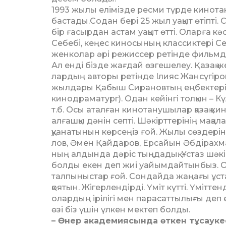
1993 жылы елімізде ресми түр­де кино
бастады.Содан бері 25 жыл уақыт өтіпті.
бір ғасырдан астам уақыт өтті. Оларға к
Себебі, кеңес киносының клас­сиктері 
женколар әрі режиссер ретінде фильмде
Ал енді бізде жағдай өзгешелеу. Қа­зақ ж
лардың авторы ретінде Ілияс Жансүгіров
жылдары Қабыш Сирановтың еңбектері жа
кинодраматург). Одан кейінгі толқын – 
т.б. Осы атал­ған кинотанушылар қазақ к
ал­ғашқы дәнін септі. Шәкірттерінің мақа
қуа­на­тынын көрсеңіз ғой. Жылы сөз­дер
лов, Әмен Қайдаров, Ерсайын Әб­дірахман
ның алдында дәріс тыңдадық. Ұстаз шәк
болды екен деп жиі уайымдайтынбыз. Ол
талпыныстар ғой. Сондайда жаңағы ұст
қоятын. Жігерлендірді. Үміт күтті. Үміт­те
олар­дың ірілігі мен парасаттылығы д
өзі біз үшін үлкен мектеп болды.
– Өнер академиясында өткен тұ­саукесе