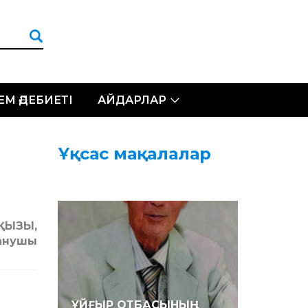
ЛЕМ ӘДЕБИЕТІ
АЙДАРЛАР
Ұқсас мақалалар
НҚЫЗЫ,
анушы
ҰЙҒЫР ОТБАСЫНЫҢ