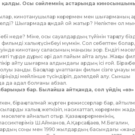
еп қалды. Осы сөйлемнің аста­рын­да кино­сыншын
ыншылар, кинотанушылар көрермен мен шығарманың а
ы келді? Шығармада қан­дай ой жатыр? Неліктен ол мы
бебі неде? Міне, осы са­уал­дар­дың түйінін тарқату біз
ильмді халық тү­сінбеуі мүмкін. Сол себептен болар,
ісуінде кинотану саласының маңы­зы зор. Ендігі мәсе
ивті түрде дұрыс әрі дәл пайым айта алуы. Жақсы фи
кір айту шығар­ма алдындағы ардың ісі ғой. Бірақ бе
 болуы заңды. Басқалар ұнат­паған фильм сізге ұнауы мү
кіріңізді мей­лінше түсін­діріп, дәлелдей алу. Сыншы
 да адал бол­ғаны абзал.
хабарыңыз бар. Былайша айтқанда, сол үйдің «өз»
ет еткен, бірақ аталмай жүрген режиссерлар бар, айтыл
Осыларды халыққа жеткізіп, насихаттап, көрермен жа­
 мәселеге ай­налып отыр. Қазақ көрер­ме­ні­нің,
ассиктеріміз Ш.Айманов, А.Қарсақбаев, М.Бегалин,
ардың соңы мен 1990 жыл­дардың басындағы «жаңа