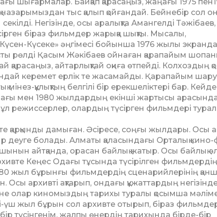
ағы шығармалар. Байқап қарасаңыз, жаңағы 1975 пен
назарымыздан тыс қалып қойғандай. Бейнебір сол о
екілді. Негізінде, осы аралықта Амангелді Тәжібаев, 
рген біраз фильм­дер жарыққа шықты. Мысалы,
Күсен-Күсеке» әңгімесі бойынша 1976 жы­лы экранд
ас­ты рөлді Қасым Жәкібаев ойнаған қара­па­йым шопа
лай қара­саңыз, айтарлық­тай оқиға өтпейді. Колхоздың 
ындай керемет ерлік те жасамайды. Қарапайым шар
ттық мінез-құлықтың бел­гілі бір ерекшеліктері бар. Кей­де
ғы мен 1980 жыл­­дардың екінші жартысы ара­сын­д
н бұл режиссерлер, олар­­дың түсірген фильмдері тура
те қарқынды дамыған. Әсіресе, соңғы жылдары. Осы а
тыр деуге болады. Алматы қаласындағы Орталық ки­но-
 шынын айтқанда, орасан байлық жатыр. Осы байлық әл
рхивте Кеңес Одағы тұсын­да түсірілген фильмдерді
0-80 жыл бұрынғы фильмдердің сценарийлерінің қан
н. Осы архивті ақтарып, ондағы құ­жаттардың негізінд
Және олар киномыздың тарихы туралы қо­сымша мәлім
і-үш жыл бұрын сол архивте отырып, бі­раз фильмде
 бір түсінгенім, жалпы өнердің тарихында бірде-бір