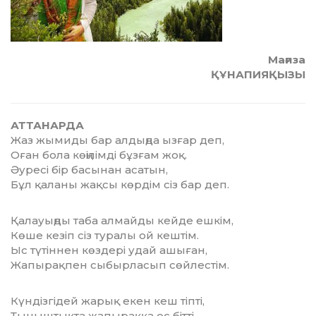
Мағиза
ҚҰНАПИЯҚЫЗЫ
АТТАНАРДА
Жаз жымиды бар алдыңда ызғар деп,
Оған бола көңілімді бұзғам жоқ.
Әуресі бір басынан асатын,
Бұл қаланы жақсы көрдім сіз бар деп.
Қалауыңды таба алмайды кейде ешкім,
Көше кезіп сіз туралы ой кештім.
Ыс түтіннен көздері удай ашыған,
Жапырақпен сыбырласып сөйлестім.
Күндізгідей жарық екен кеш тіпті,
Тыныштықта жапыраққа ес бітті.