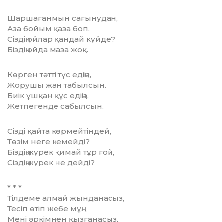
Шаршағанмын сағынудан,
Аза бойым қаза боп.
Сіздің ойлар қандай күйде?
Біздің ойда маза жоқ.
Көрген тәтті түс едіңіз,
Жорушы жан табылсын.
Биік ұшқан құс едіңіз,
Жетпегенде сабылсын.
Сізді қайта көрмейтіндей,
Төзім неге кемейді?
Біздің жүрек қимай тұр ғой,
Сіздің жүрек не дейді?
* * *
Тілдеме алмай жынданасыз,
Тесіп өтіп жебе мұң.
Мені әркімнен қызғанасыз,