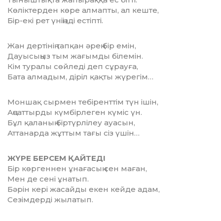
Көліктерден көре алмапты, ал кеште,
Бір-екі рет үніңізді естіпті.
Жан дертінің тапқан әрең бір емін,
Дауысыңыз тым жағымды білемін.
Кім туралы сөйледі деп сұрауға,
Бата алмадым, діріл қақты жүрегім…
Моншақ сырмен тебіренттім түн ішін,
Аңсаттырды күмбірлеген күміс үн.
Бұл қаланың біртүрлілеу ауасын,
Аттанарда жұттым тағы сіз үшін…
ЖҮРЕ БЕРСЕМ ҚАЙТЕДІ
Бір көргеннен ұнағасың сен маған,
Мен де сені ұнатып.
Бәрін кері жасайды екен кейде адам,
Сезімдерді жылатып.