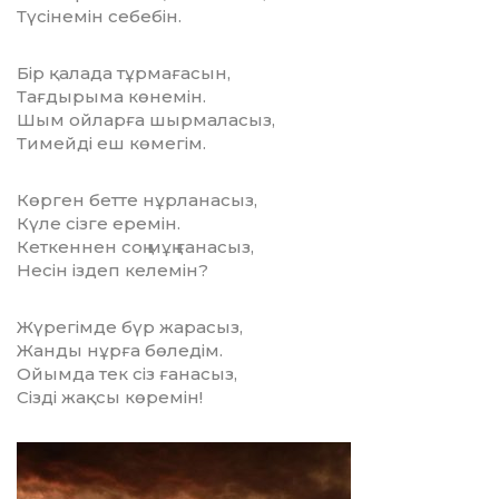
Түсінемін себебін.
Бір қалада тұрмағасын,
Тағдырыма көнемін.
Шым ойларға шырмаласыз,
Тимейді еш көмегім.
Көрген бетте нұрланасыз,
Күле сізге еремін.
Кеткеннен соң мұң ғанасыз,
Несін іздеп келемін?
Жүрегімде бүр жарасыз,
Жанды нұрға бөледім.
Ойымда тек сіз ғанасыз,
Сізді жақсы көремін!