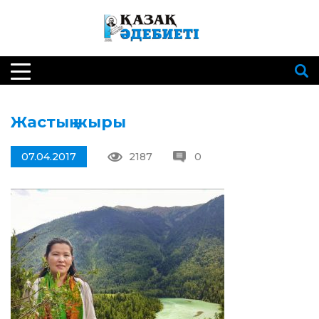
Жастық жыры
07.04.2017
2187
0