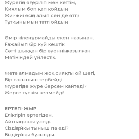
Жүрегіңе өңгеріліп мен кеттім,
Қиялым боп қап қойдың.
Жиі-жиі есіңе алып сен де өттің,
Тұтқынымын тәтті ойдың.
Өмір кілең тұрмайды екен назыңнан,
Ғажайып бір күй кештік.
Сәтті шыққан бір әуеннің жазылған,
Мәтініндей үйлестік.
Жете алмадым жоқ сияқты ой шегі,
Бір сағыныш тербейді.
Жүрегіңде жүре берсем қайтеді?
Жерге түскім келмейді!
ЕРТЕГІ-ЖЫР
Еліктіріп ертегіден,
Айтпаңызшы үзінді.
Сіздің ұйқы тыныш па еді?
Біздің ұйқы бұзылды.