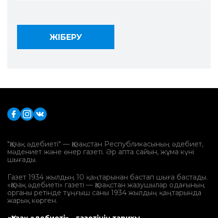
"Қазақ әдебиеті" — Қазақстан Республикасының әдебиет,
мәдениет және өнер газеті. Әр апта сайын, жұма күні
шығады.
Газет 1934 жылдың 10 қаңтарынан бастап шыға бастады.
«Қазақ әдебиеті» газеті — Қазақстан жазушылар одағының
органы ретінде тұңғыш саны 1934 жылдың қаңтарында
жарық көрген.