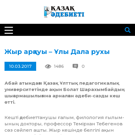
Жыр арқауы – Ұлы Дала рухы
10.03.2017
1486
0
Абай атындағы Қазақ Ұлттық педагогикалық
университетінде ақын Болат Шарахымбайдың
шығармашылығына арналған
әдеби-сазды кеш
өтті.
Кешті әдебиеттанушы ғалым, филология ғылы­м­
ының докторы, профессор Темірхан Тебегенов
сөз сөй­леп ашты. Жыр кешінде белгілі ақын