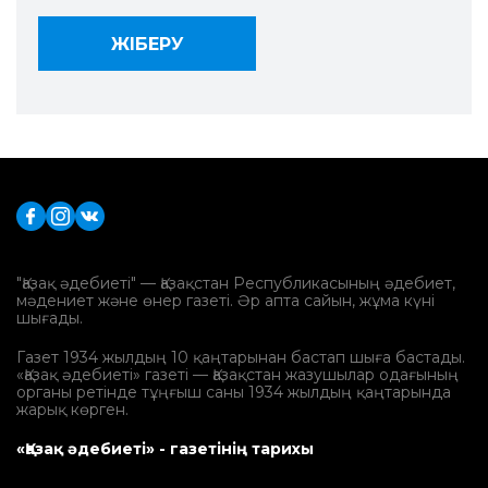
"Қазақ әдебиеті" — Қазақстан Республикасының әдебиет,
мәдениет және өнер газеті. Әр апта сайын, жұма күні
шығады.
Газет 1934 жылдың 10 қаңтарынан бастап шыға бастады.
«Қазақ әдебиеті» газеті — Қазақстан жазушылар одағының
органы ретінде тұңғыш саны 1934 жылдың қаңтарында
жарық көрген.
«Қазақ әдебиеті» - газетінің тарихы