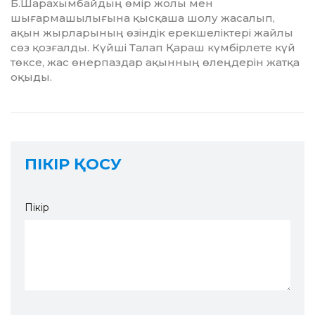
Б.Шарахым­бай­дың өмір жолы мен
шығармашылығына қысқаша шолу жасалып,
ақын жырларының өзіндік ерек­ше­ліктері жайлы
сөз қозғалды. Күйші Та­лап Қараш күм­бірлете күй
төксе, жас өнерпаздар ақынның өлеңдерін жатқа
оқыды.
ПІКІР ҚОСУ
Пікір