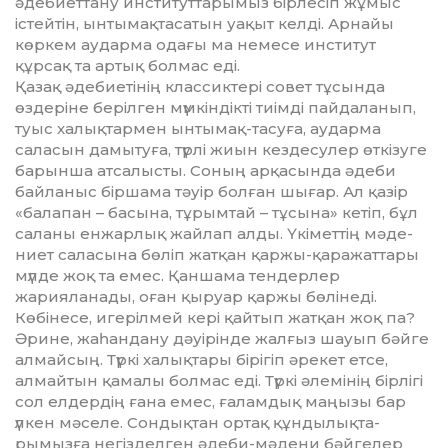
әдебиеттану институттарымыз бірлесіп жұмыс
істейтін, ынтымақтасатын уақыт келді. Арнайы
көркем аударма одағы ма немесе институт
құрсақ та артық болмас еді.
Қазақ әдебиетінің классиктері совет тұсында
өздеріне берілген мүмкіндікті тиімді пайдаланып,
туыс халықтармен ынтымақ-тасуға, аударма
саласын дамытуға, түрлі жиын кездесулер өткізуге
барынша атсалысты. Соның арқасында әдеби
байланыс біршама тәуір болған шығар. Ал қазір
«балапан – басына, тұрымтай – тұсына» кетіп, бұл
саланы енжарлық жайлап алды. Үкіметтің мәде­
ниет саласына бөліп жатқан қаржы-қаражаттары
мүлде жоқ та емес. Қаншама тендерлер
жарияланады, оған қыруар қаржы бөлінеді.
Көбінесе, игерілмей кері қайтып жатқан жоқ па?
Әрине, жаһандану дәуірінде жалғыз шауып бәйге
алмайсың. Түркі халықтары бірігіп әрекет етсе,
алмайтын қамалы болмас еді. Түркі әлемінің бірлігі
сол елдердің ғана емес, ғаламдық маңызы бар
үлкен мәселе. Сондықтан ортақ құндылықта­
рымызға негізделген әдеби-мәдени бәйгелер