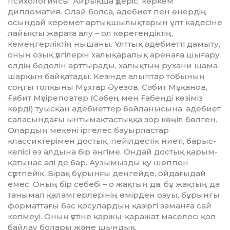
психологиясы. Ай­рықша үдеріс, көркем
дипломатия. Ол­ай болса, әдебиет пен өнердің
осындай керемет артықшылықтарын ұлт кәдесіне
лайықты жарата алу – ол көрегендіктің,
кемеңгерліктің нышаны. Ұлттық әдебиетті дамыту,
оның озық үлгілерін халықаралық аренаға шығару
елдің беделін арттырады, халықтың рухани шама-
шарқын байқа­тады. Кезінде алыптар тобының
соңғы толқыны Мұхтар Әуезов, Сәбит Мұқанов,
Ғабит Мүсіреповтер (Сәбең мен Ғабеңді көзіміз
көрді) туысқан әдебиеттер байланысына, әдебиет
саласындағы ынтыма­қ­тас­тыққа зор көңіл бөлген.
Олардың мекені іргелес бауырластар
классиктерімен достық, пейілдестік ниеті, барыс-
келісі өз алдына бір әңгіме. Ондай достық қарым-
қатынас әлі де бар. Аузымызды қу шөппен
сүртпейік. Бірақ бұрынғы деңгейде, ойдағыдай
емес. Оның бір себебі – о жақ­тың да, бұ жақтың да
танымал қаламгерле­рінің өмірден озуы, бұ­рын­ғы
форматтағы бас қосулардың қазіргі за­манға сай
кел­меуі. Оның үстіне қаржы-қаражат мәселесі қол
байлау болары және шындық.