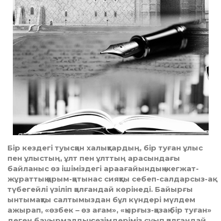
Бір кездегі туысқан халықтардың, бір туған ұлыс
пен ұлыстың, ұлт пен ұлттың арасындағы
байланыс өз ішіміздегі араағайындық жегжат-
жұраттық қарым-қатынас сияқты себеп-салдарсыз-ақ
түбегейлі үзіліп қалғандай көрінеді. Байырғы
ынтымақты салтымыздан бұл күндері мүлдем
ажырап, «өзбек – өз ағам», «қырғыз-қазақ бір туған»
деген бауырмалдық сезімдеріміз суып қалғандай.