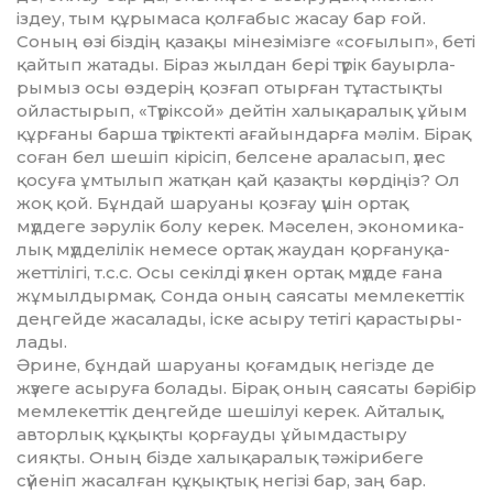
іздеу, тым құрымаса қолға­быс жасау бар ғой.
Соның өзі біздің қазақы мінезі­міз­ге «соғылып», беті
қайтып жатады. Біраз жылдан бері түрік бауыр­ла­
рымыз осы өздерің қозғап отыр­­ған тұтастықты
ойлас­ты­рып, «Түріксой» дейтін халы­қаралық ұйым
құрғаны барша түріктекті ағайындарға мәлім. Бірақ
соған бел шешіп кірісіп, белсене араласып, үлес
қосуға ұм­тылып жатқан қай қазақты көр­діңіз? Ол
жоқ қой. Бұн­дай шаруаны қозғау үшін ортақ
мүддеге зәрулік болу керек. Мәсе­лен, эконо­ми­ка­
лық мүдде­лілік немесе ортақ жау­­дан қор­ға­нуқа­
жеттілігі, т.с.с. Осы секілді үлкен ор­тақ мүдде ғана
жұмыл­дыр­мақ. Сонда оның саясаты мем­лекеттік
дең­гейде жасалады, іске асыру те­тігі қарасты­ры­
лады.
Әрине, бұндай шаруаны қоғам­дық негізде де
жүзеге асыруға болады. Бірақ оның саясаты бәрібір
мемлекеттік деңгейде шешілуі керек. Айталық,
авторлық құ­қық­ты қорғауды ұйымдастыру
сияқты. Оның бізде халықаралық тә­жіри­беге
сүйеніп жасалған құқықтық негізі бар, заң бар.