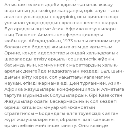
Алыс шет елмен әдеби қарым-қатынас жасау
шартының да кезінде жандануы, өріс алуы – аты
аталған ұлылардың өз­де­рі­нің, осы қияпаттылар
ұясынан ұшқан­дар­дың қолынан келген шаруа.
Бұл ара­дағы әңгіме Азия-Африка жа­­зу­­шы­­лары­­
ның Ташкент, Алматы конференциялары
жайында. Айтқандайын, 1973 жылы астанамызда
болған сол беделді жиынға өзім де қатыстым.
Әрине, кеңес идеологтары ондай халықаралық
шараларды өткізу арқылы социалистік жүйенің
басымды­ғын, коммунистік мұраттардың халық­
аралық деңгейде мадақталуын көз­деді. Бұл, шын­
дығын айту керек, сол уа­қыттағы ғаламат PR
науқан, өтімді жарнама еді. Дей тұр­ғанмен, Азия-
Африка жазушылары конференциясын Алматыға
тартуға мұрындық болушылардың бірі, Қазақстан
Жазушылар одағы бас­қар­масының сол кездегі
бірінші хатшысы Әнуар Әлімжановтың
стратегиясы – бо­дандағы елге тәуелсіздік алған
жұрт жазу­шыларының образын, азат санасын,
еркін лебізін мейлінше таныту. Оны кезінде