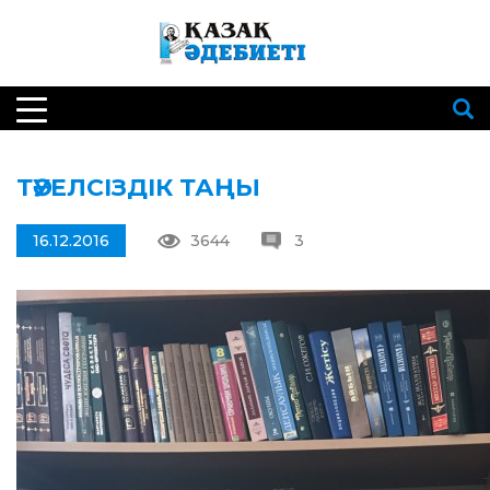
ТӘУЕЛСІЗДІК ТАҢЫ
16.12.2016
3644
3