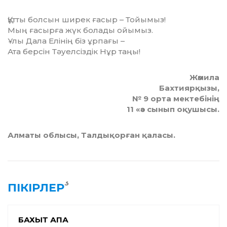
Құтты болсын ширек ғасыр – Тойымыз!
Мың ғасырға жүк болады ойымыз.
Ұлы Дала Елінің біз ұрпағы –
Ата берсін Тәуелсіздік Нұр таңы!
Жәмила
Бахтиярқызы,
№ 9 орта мектебінің
11 «ә» сынып оқушысы.
Алматы облысы, Талдықорған қаласы.
3
ПІКІРЛЕР
БАХЫТ АПА