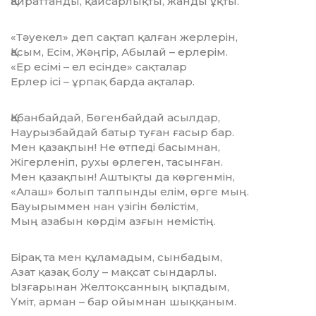
Қайраттанды, қайсарлықты, жанды ұқты.
«Тәуекел» деп сақтап қалған жерлерін,
Қасым, Есім, Жәңгір, Абылай – ерлерім.
«Ер есімі – ел есінде» сақталар
Ерлер ісі – ұрпақ барда ақталар.
Қабанбайдай, Бөгенбайдай асылдар,
Наурызбайдай батыр туған ғасыр бар.
Мен қазақпын! Не өтпеді басымнан,
Жігерленіп, рухы өрлеген, тасынған.
Мен қазақпын! Аштықты да көргенмін,
«Алаш» болып талпынды елім, өрге мың.
Бауырыммен нан үзігін бөлістім,
Мың азабын көрдім азғын немістің.
Бірақ та мен құламадым, сынбадым,
Азат қазақ болу – мақсат сындарлы.
Ызғарынан Желтоқсанның ықпадым,
Үміт, арман – бар ойымнан шыққаным.