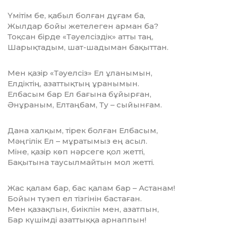
Үмітім бе, қабыл болған дұғам ба,
Жылдар бойы жетелеген арман ба?
Тоқсан бірде «Тәуелсіздік» атты таң,
Шарықтадым, шат-шадыман бақыттан.
Мен қазір «Тәуелсіз» Ел ұланымын,
Елдіктің, азаттықтың ұранымын.
Елбасым бар Ел бағына бұйырған,
Әнұраным, Елтаңбам, Ту – сыйынғам.
Дана халқым, тірек болған Елбасым,
Мәңгілік Ел – мұратымыз ең асыл.
Міне, қазір көп нәрсеге қол жетті,
Бақытына таусылмайтын мол жетті.
Жас қалам бар, бас қалам бар – Астанам!
Бойын түзеп ел тізгінін бастаған.
Мен қазақпын, биікпін мен, азатпын,
Бар күшімді азаттыққа арнаппын!