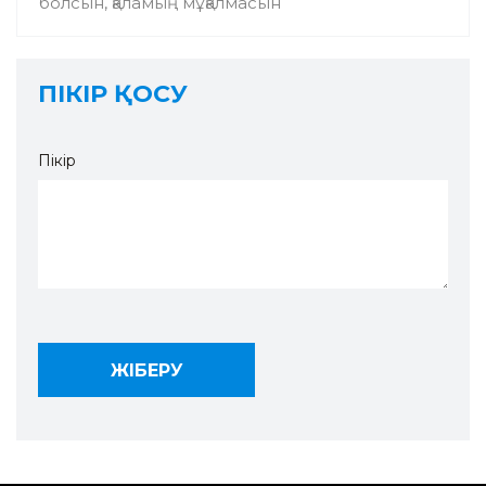
болсын, қаламың мұқалмасын
ПІКІР ҚОСУ
Пікір