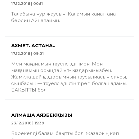
17.12.2016 | 00:11
Талабына нур жаусын! Каламын канаттана
берсин Айналайын.
АХМЕТ. АСТАНА..
17.12.2016 | 09:01
Мен мақтанамын тəуелсіздігімен. Мен
мақтанамын осындай ұл- қыздарымызбен.
Жамила дай қыздарымның таусылиасын сиясы,
сынбасын — тəуелсіздіктің тірегі болған қаламы.
БАҚЫТТЫ бол.
АЛМАША АЯЗБЕКҚЫЗЫ
23.12.2016 | 15:39
Бәрекелді балам, бақытты бол! Жазарың көп