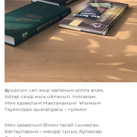
Қауырсын сап жыр қаламын қолға алам,
Айтар сөзді мың ойланып, толғанам.
Мен қазақпын! Мақтанамын! Ұлымын!
Тәуелсіздік қызғалдағы – гүлімін!
Мен қазақпын! Өткен талай сынақтан,
Бастауларым – мөлдір тұнық, бұлақтар.