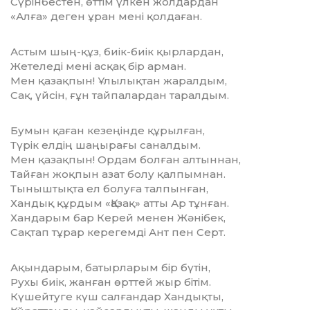
Сүрінбестен, өттім үлкен жолдардан
«Алға» деген ұран мені қолдаған.
Астым шың-құз, биік-биік қырлардан,
Жетеледі мені асқақ бір арман.
Мен қазақпын! Ұлылықтан жаралдым,
Сақ, үйсін, ғұн тайпалардан таралдым.
Бумын қаған кезеңінде құрылған,
Түрік елдің шаңырағы саналдым.
Мен қазақпын! Ордам болған алтыннан,
Тайған жоқпын азат болу қалпымнан.
Тыныштықта ел болуға талпынған,
Хандық құрдым «Қазақ» атты Ар тұнған.
Хандарым бар Керей менен Жәнібек,
Сақтап тұрар керегемді Ант пен Серт.
Ақындарым, батырларым бір бүтін,
Рухы биік, жанған өрттей жыр бітім.
Күшейтуге күш салғандар Хандықты,