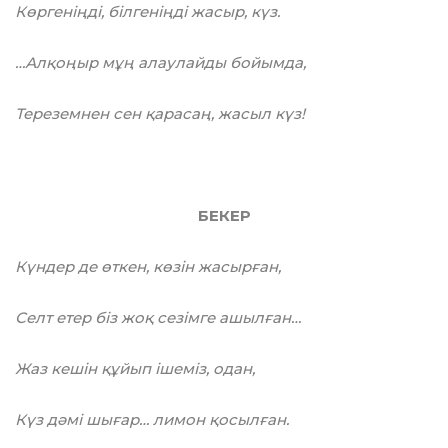
Көргеніңді, білгеніңді жасыр, күз.
…Алқоңыр мұң алаулайды бойымда,
Тереземнен сен қарасаң, жасыл күз!
БЕКЕР
Күндер де өткен, көзін жасырған,
Селт етер біз жоқ сезімге ашылған…
Жаз кешін құйып ішеміз, одан,
Күз дәмі шығар… лимон қосылған.