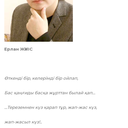
Ерлан ЖҮНІС
Өткенді бір, келерімді бір ойлап,
Бас қаңғиды басқа жұрттан былай қап…
…Тереземнен күз қарап тұр, жап-жас күз,
жап-жасыл күз!..