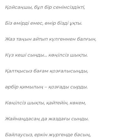
Қойсаңшы, бұл бір сенімсіздікті,
Біз өмірді емес, өмір бізді ұқты.
Жаз таңын айтып күлгенмен балғын,
Күз кеші сынды… көңілсіз шықты.
Қалтқысыз бағам қозғалысыңды,
әрбір қимылың – қозғады сырды.
Көңілсіз шықты, қайтейін, көкем,
Жайнаңдасаң да жаздағы сынды.
Байлаусыз, еркін жүргенде басың,