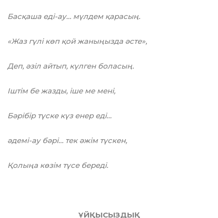
Басқаша еді-ау… мүлдем қарасың.
«Жаз гүлі көп қой жаныңызда әсте»,
Деп, әзіл айтып, күлген боласың.
Іштім бе жазды, іше ме мені,
Бәрібір түске күз енер еді…
әдемі-ау бәрі… тек әжім түскен,
Қолыңа көзім түсе береді.
ҰЙҚЫСЫЗДЫҚ