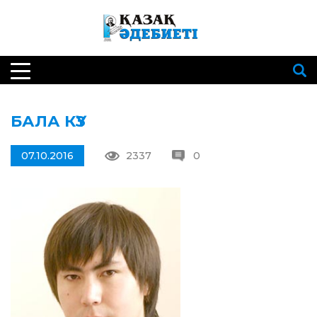
БАЛА КҮЗ
07.10.2016
2337
0