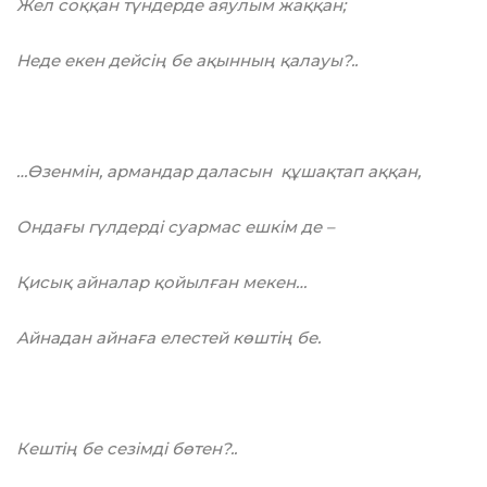
Жел соққан түндерде аяулым жаққан;
Неде екен дейсің бе ақынның қалауы?..
…Өзенмін, армандар даласын құшақтап аққан,
Ондағы гүлдерді суармас ешкім де –
Қисық айналар қойылған мекен…
Айнадан айнаға елестей көштің бе.
Кештің бе сезімді бөтен?..