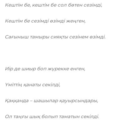
Кештім бе, кештім бе сол бөтен сезімді,
Кештім бе сезімді өзімді жеңген,
Сағыныш тамыры сияқты сезінем өзімді.
Иір де шиыр боп жүрекке енген,
Үміттің қанаты секілді,
Қаққанда – шашылар қауырсындары,
Ол таңғы шық болып таматын секілді.