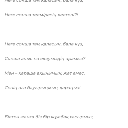
Неге сонша таң қаласың, бала күз,
Неге сонша телміресің келгелі?!
Неге сонша таң қаласың, бала күз,
Сонша алыс па екеуміздің арамыз?
Мен – қараша ақынымын, жат емес,
Сенің аға бауырыңмын, қараңыз!
Білген жанға біз бір жұмбақ ғасырмыз,