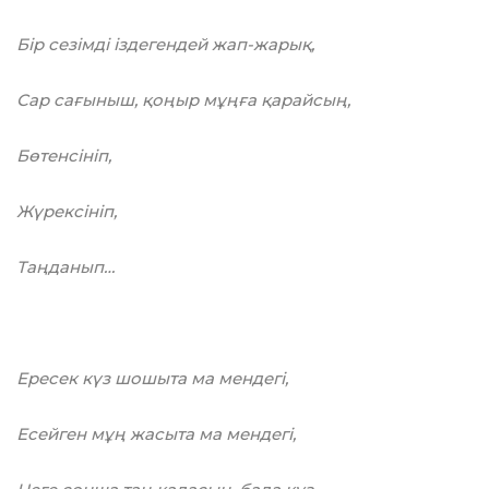
Бір сезімді іздегендей жап-жарық,
Сар сағыныш, қоңыр мұңға қарайсың,
Бөтенсініп,
Жүрексініп,
Таңданып…
Ересек күз шошыта ма мендегі,
Есейген мұң жасыта ма мендегі,