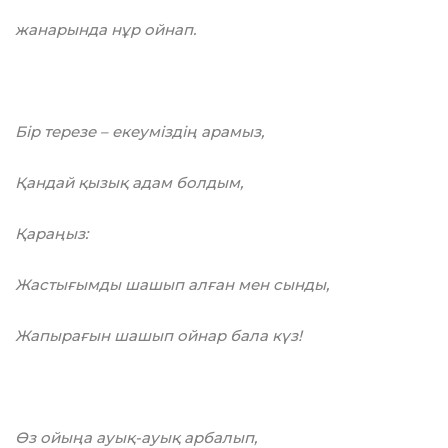
жанарында нұр ойнап.
Бір терезе – екеуміздің арамыз,
Қандай қызық адам болдым,
Қараңыз:
Жастығымды шашып алған мен сынды,
Жапырағын шашып ойнар бала күз!
Өз ойыңа ауық-ауық арбалып,