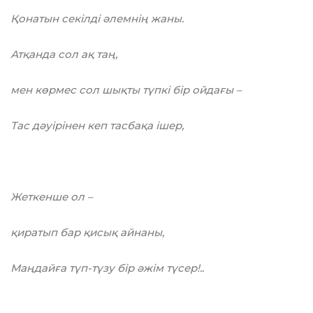
Қонатын секілді әлемнің жаны.
Атқанда сол ақ таң,
мен көрмес сол шықты түпкі бір ойдағы –
Тас дәуірінен кеп тасбақа ішер,
Жеткенше ол –
қиратып бар қисық айнаны,
Маңдайға түп-түзу бір әжім түсер!..