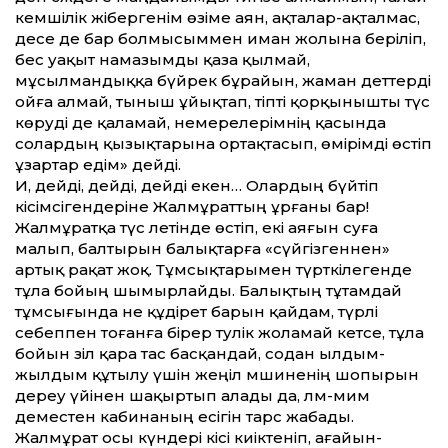
кемшілік жібергенім өзіме аян, ақталар-ақталмас,
десе де бар болмысыммен иман жолына беріліп,
бес уақыт намазымды қаза қылмай,
мұсылмандыққа бүйрек бұрайын, жаман әдеттерді
ойға алмай, тыныш ұйықтап, тіпті қорқынышты түс
көруді де қаламай, немерелерімнің қасында
солардың қызықтарына ортақтасып, өмірімді өстіп
ұзартар едім» дейді.
Иә, дейді, дейді, дейді екен… Олардың бүйтіп
кісімсігендеріне Жалмұраттың ұрғаны бар!
Жалмұратқа түс әлетінде өстіп, екі аяғын суға
малып, балтырын балықтарға «сүйгізгеннен»
артық рақат жоқ. Тұмсықтарымен түрткілегенде
тұла бойың шымырлайды. Балықтың тұтамдай
тұмсығында не құдірет барын қайдам, түрлі
себеппен тоғанға бірер тәулік жоламай кетсе, тұла
бойын зіл қара тас басқандай, содан ылдым-
жылдым құтылу үшін жеңіл мәшиненің шопырын
дереу үйінен шақыртып алады да, ләм-мим
деместен кабинаның есігін тарс жабады.
Жалмұрат осы күндері кісі киіктеніп, аға­йын-