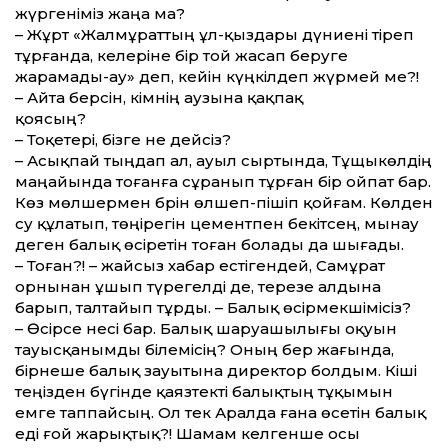
жүргеніміз жаңа ма?
– Жұрт «Жалмұраттың ұл-қыздары дүниені тіреп
тұрғанда, әкелеріне бір той жасап беруге
жарамады-ау» деп, кейін күңкілдеп жүрмей ме?!
– Айта берсін, кімнің аузына қақпақ
қоясың?
– Тоқетері, бізге не дейсіз?
– Асықпай тыңдап ал, ауыл сыртында, Тұщыкөлдің
маңайында тоғанға сұранып тұрған бір ойпат бар.
Көз мөлшермен бәрін өлшеп-пішіп қойғам. Көлден
су құлатып, төңірегін цементпен бекітсең, мынау
деген балық өсіретін тоған болады да шығады.
– Тоған?! – жайсыз хабар естігендей, Самұрат
орнынан ұшып түрегелді де, терезе алдына
барып, талтайып тұрды. – Балық өсірмекшімісіз?
– Өсірсе несі бар. Балық шаруашылығы оқуын
тауысқанымды білемісің? Оның бер жағында,
бірнеше балық зауытына директор болдым. Кіші
теңізден бүгінде қаязтекті балықтың тұқымын
емге таппайсың. Ол тек Аралда ғана өсетін балық
еді ғой жарықтық?! Шамам келгенше осы