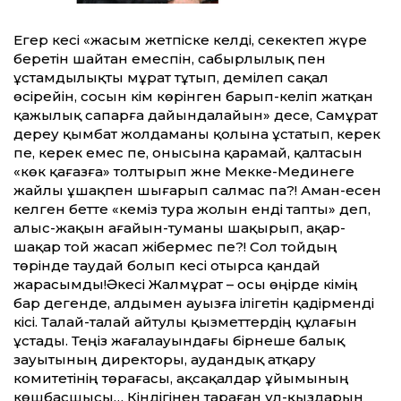
Егер әкесі «жасым жетпіске келді, секектеп жүре
беретін шайтан емеспін, сабырлылық пен
ұстамдылықты мұрат тұтып, әдемілеп сақал
өсірейін, сосын кім көрінген барып-келіп жатқан
қажылық сапарға дайындалайын» десе, Самұрат
дереу қымбат жолдаманы қолына ұстатып, керек
пе, керек емес пе, онысына қарамай, қалтасын
«көк қағазға» толтырып және Мекке-Мединеге
жайлы ұшақпен шығарып салмас па?! Аман-есен
келген бетте «әкеміз тура жолын енді тапты» деп,
алыс-жақын аға­йын-туманы шақырып, ақар-
шақар той жасап жібермес пе?! Сол тойдың
төрінде таудай болып әкесі отырса қандай
жарасымды!
Әкесі Жалмұрат – осы өңірде кімің
бар дегенде, алдымен ауызға ілігетін қадірменді
кісі. Талай-талай айтулы қызметтердің құлағын
ұстады. Теңіз жағалауындағы бірнеше балық
зауытының директоры, аудандық атқару
комитетінің төрағасы, ақсақалдар ұйымының
көшбасшысы… Кіндігінен тараған ұл-қыздарын