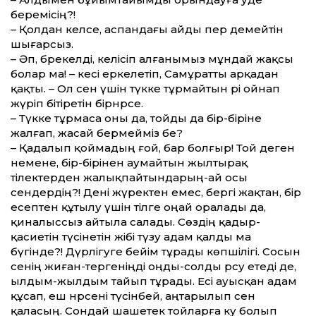
беремісің?!
– Қолдан келсе, аспандағы айды әпер демейтін
шығарсыз.
– Әп, бәрекелді, келісіп алғанымыз мұндай жақсы
болар ма! – әкесі еркелетіп, Самұратты арқадан
қақты. – Ол сен үшін түкке тұрмайтын әрі ойнап
жүріп бітіретін бірнәрсе.
– Түкке тұрмаса оны да, тойды да бір-біріне
жалғап, жасай бермейміз бе?
– Қадалып қоймадың ғой, бар болғыр! Той деген
немене, бір-бірінен аумайтын жылтырақ
тілектерден жалықпайтындарың-ай осы
сендердің?! Дені жүректен емес, бергі жақтан, бір
есептен құтылу үшін тілге оңай оралады да,
қиналыссыз айтыла салады. Сөздің қадыр-
қасиетін түсінетін жібі түзу адам қалды ма
бүгінде?! Дүрлігуге бейім тұрады көпшілігі. Сосын
сенің жиған-тергеніңді оңды-солды рәсуә етеді де,
ылдым-жылдым тайып тұрады. Есі ауысқан адам
құсап, еш нәрсені түсінбей, аңтарылып сен
қаласың. Сондай шашетек тойларға куә болып