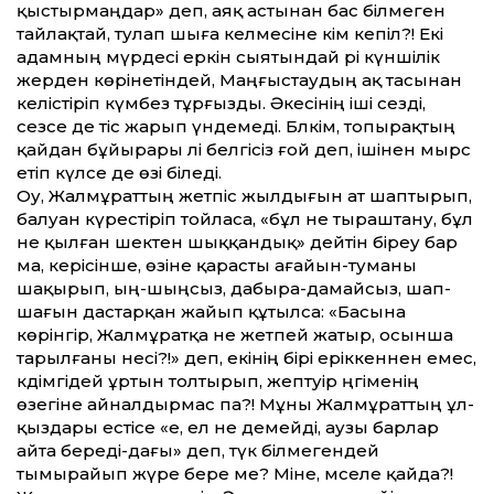
қыстырмаңдар» деп, аяқ астынан бас білмеген
тайлақтай, тулап шыға келмесіне кім кепіл?! Екі
адамның мүрдесі еркін сыятындай әрі күншілік
жерден көрінетіндей, Маңғыстаудың ақ тасынан
келістіріп күмбез тұрғызды. Әкесінің іші сезді,
сезсе де тіс жарып үндемеді. Бәлкім, топырақтың
қайдан бұйырары әлі белгісіз ғой деп, ішінен мырс
етіп күлсе де өзі біледі.
Оу, Жалмұраттың жетпіс жылдығын ат шаптырып,
балуан күрестіріп тойласа, «бұл не тыраштану, бұл
не қылған шектен шық­қан­дық» дейтін біреу бар
ма, керісінше, өзіне қарасты ағайын-туманы
шақырып, ың-шыңсыз, дабыра-дамайсыз, шап-
шағын дастарқан жайып құтылса: «Басына
көрінгір, Жалмұратқа не жетпей жатыр, осынша
тарылғаны несі?!» деп, екінің бірі еріккеннен емес,
кәдімгідей ұртын толтырып, әжептәуір әңгіменің
өзегіне айналдырмас па?! Мұны Жалмұраттың ұл-
қыздары естісе «е, ел не демейді, аузы барлар
айта береді-дағы» деп, түк білмегендей
тымырайып жүре бере ме? Міне, мәселе қайда?!