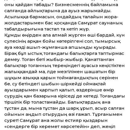
оны қайдан табады? Бизнесменнің байламына
салғанда айлықтарына да ауыз жарымайды.
Асылыққа бармасын, ондайдың талайын жора-
жолдастарымен бас қосқанда Самұрат саунаның
табалдырығына тастап та кетіп жүр.
Құмды өңірден ала алмай жүрген өші бардай, күн
сәулесінің арқан бойы көтерілгені сол, тымырсық
ауа көзді ашып-жұмғанша апшыңды қуырады.
Бірақ бұл ыстық тоғандағы балықтарға таптырмас
демеу. Тоған беті жыбыр-жыбыр. Қанаттанған
балықтар тоғанның тереңіндегі ауасыз кеңістіктен
жалыққандай ма, әлде мезгілімен шашатын бір
шұқым азыққа қарын тоймағандықтың әсерінен
бе, су бетіндегі шыбын-шіркейді оймақтай
ауыздарымен қарпып қалып, өздерінше өмір
сүрудің қан базарына кіріседі де кетеді. Тоғандағы
тіршілік бір толастамайды. Балықтардың ана
тұстан да, мына тұстан да шарқ ұрып, асыр салған
ойынын аңдып отырудың өзі ғажап. Тұрғанымен
сурет! Самұрат ана жолы естияр қыздарын
«сендерге бір керемет көрсетейін» деп, жеңіл