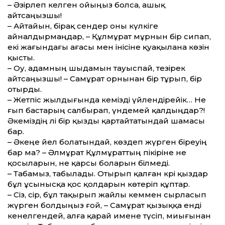
– Әзірлеп келген ойыңыз болса, ашық
айтсаңызшы!
– Айтайын, бірақ сендер оны күлкіге
айналдырмаңдар, – Құлмұрат мұрнын бір сипап,
екі жағындағы ағасы мен інісіне қуақылана көзін
қысты.
– Оу, адамның шыдамын тауыспай, тезірек
айтсаңызшы! – Самұрат орнынан бір тұрып, бір
отырды.
– Жетпіс жылдығында әкемізді үйлендірейік… Не
ғып бастарың салбырап, үндемей қалдыңдар?!
Әкеміздің әлі бір қызды қартайтатындай шамасы
бар.
– Әкеңе әйел болатындай, көздеп жүрген біреуің
бар ма? – Әлмұрат Құлмұраттың пікіріне не
қосыларын, не қарсы боларын білмеді.
– Табамыз, табылады. Отырып қалған кәрі қыздар
бұл ұсынысқа қос қолдарын көтеріп құптар.
– Сіз, сірә, бұл тақырып жайлы әкеммен сырласып
жүрген болдыңыз ғой, – Самұрат қызыққа енді
кенелгендей, алға қарай имене түсіп, миығынан