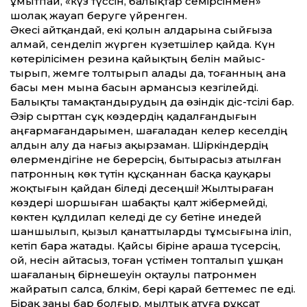
ұмытпай, «күз түссін, балықтар семірсінмен»
шолақ жауап беруге үйренген.
Әкесі айтқандай, екі қолын алдарына сыйғыза
алмай, сенделіп жүрген күзетшілер қайда. Күн
көтерілісімен резина қайықтың белін майыс­
тырып, жемге толтырып алады да, тоғанның ана
басы мен мына басын армансыз кезгілейді.
Балықты тамақтандырудың да өзіндік әдіс-тәсілі бар.
Әзір сырттан сұқ көздердің қадалғандығын
аңғармағандарымен, шағаладан келер кеселдің
алдын алу да нағыз ақырзаман. Шіркіндердің
өлермендігіне не берерсің, бытырасыз атылған
патронның көк түтін құсқаннан басқа қауқары
жоқтығын қайдан біледі десеңші! Жылтыраған
көздері шоршыған шабақты қалт жібермейді,
көктен құлдилап келеді де су бетіне инедей
шаншылып, қызыл қанаттыларды тұмсығына іліп,
әкетіп бара жатады. Қайсы біріне араша түсерсің,
ой, несін айтасыз, тоған үстімен топталып ұшқан
шағаланың бірнешеуін оқтаулы патронмен
жайратып салса, бәлкім, бері қарай беттемес пе еді.
Бірақ заңы бар болғыр, мылтық атуға рұқсат