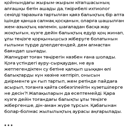
қойнындағы жырым-жырым кітапшасының
алғашқы бетін ашады да, тәжірибелі ихтиолог
секілді таразыға тартылған қаяз балықтың бір апта
ішінде қанша салмақ қосқанын, оларға шашылған
жем-азықтың көлемін, шағаладан басқа жау
жоқтығын, күзге дейін балықтың едәуір қоң жинап,
ұлы теңізге қорқынышсыз жіберуге болатынын
ғылыми түрде дәлелдегендей, дем алмастан
баяндап шығады.
Жалмұрат тоған төңірегін көзбен ғана шолады.
Қоға үстіндегі ауру-сырқаудан, не ауа
жетпегендіктен су бетіне қалқып шыққан өлі
балықтарды күн көзіне кептіріп, онысын
диірменге ұн ғып тартып, жем ретінде пайдаға
асырып, тоғанға қайта себезгілейтін күзетшілерге
не десін?! Жалақыларын да есептемейді. Қара
күзге дейін тоғандағы балықты ұлы теңізге
жібергенше, дін-аман жүре тұрсын. Қабағынан
болар-болмас жылылықтың аурасы аңғарылады.
* * *