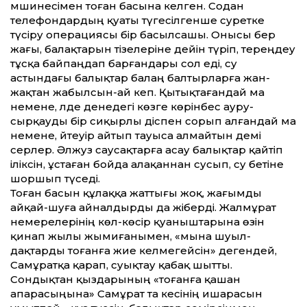
мәшинесімен тоған басына әкелген. Содан
телефондардың қуаты түгесілгенше суретке
түсіру операциясы бір басылсашы. Онысы бер
жағы, балақтарын тізелеріне дейін түріп, тереңдеу
тұсқа байпаңдап барғандары сол еді, су
астындағы балықтар балаң балтырларға жан-
жақтан жабылсын-ай кеп. Қытықтағандай ма
немене, әлде денедегі көзге көрінбес ауру-
сырқауды бір сиқырлы әдіспен сорып алғандай ма
немене, әйтеуір айтып тауыса алмайтын әдемі
әсерлер. Әлжуәз саусақтарға асау балықтар қайтіп
іліксін, ұстаған бойда алақаннан сусып, су бетіне
шоршып түседі.
Тоған басын құлаққа жаттығы жоқ, жағымды
айқай-шуға айналдырды да жіберді. Жалмұрат
немерелерінің көл-көсір қуаныштарына өзін
қинап жылы жымиғанымен, «мына шуыл­
дақтарды тоғанға жие әкелмегейсін» дегендей,
Самұратқа қарап, суықтау қабақ шытты.
Сондықтан қыздарының «тоғанға қашан
апарасыңына» Самұрат та әкесінің ишарасын