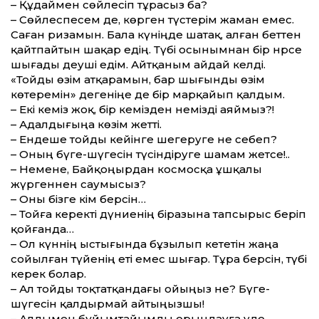
– Құдаймен сөйлесіп тұрасыз ба?
– Сөйлеспесем де, көрген түстерім жаман емес.
Саған ризамын. Бала күніңде шатақ, алған беттен
қайтпайтын шақар едің. Түбі осынымнан бір нәрсе
шығады деуші едім. Айт­қаным айдай келді.
«Тойды өзім атқарамын, бар шығынды өзім
көтеремін» дегеніңе де бір марқайып қалдым.
– Екі әкеміз жоқ, бір әкемізден немізді аяймыз?!
– Адалдығыңа көзім жетті.
– Ендеше тойды кейінге шегеруге не себеп?
– Оның бүге-шүгесін түсіндіруге шамам жетсе!..
– Немене, Байқоңырдан космосқа ұшқалы
жүргеннен саумысыз?
– Оны бізге кім берсін…
– Тойға керекті дүниенің біразына тапсырыс беріп
қойғанда…
– Ол күннің ыстығында бұзылып кететін жаңа
сойылған түйенің еті емес шығар. Тұра берсін, түбі
керек болар.
– Ал тойды тоқтатқандағы ойыңыз не? Бүге-
шүгесін қалдырмай айтыңызшы!
– Алдымен бұйымтайымды орындауға уәде