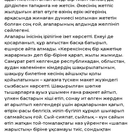
әділдікпен тапқанға не жетсін. Әкесінің жетпіс
жылдығын атап өтуге өзінің ерік-жігерінің
арқасында жинаған дүниесі молынан жететін
болған соң ғой, ағаларының алдында желпініп
сөйлегені.
Ағалары інісінің ірілігіне ізет көрсетті. Екеуі де
қосарланып, құр алғыстан басқа батырып,
ешнәрсе айта алмады. «Керексінсең бір қажетіңе
жарармыз» деп бір-біріне қарап, жылы жымиды.
Самұрат реті келгенде республикадан, облыстан,
аудан көлемінен кімдердің шақырылатынын,
шақыру билетіне әкесінің айшықты қолы
қойылатынын – қағазға түскен макет жүзіндегі
сызбасын көрсетті. Шақырылған шөпке
тышарларға ауыз ұшымен ғана рақмет айтып,
үлкен бастарын кіші етіп, сонау ит өлген жерден
ат арылтып келгендері үшін арқаларынан қағып,
өтірік-расы белгісіз, иіліп-бүгіліп құрқол шығарып
салмайсың ғой. Сый-сияпат, сыйлық – күн сайын
өтіп жатқан той-томалақтағы көз үйренген «шапан
жарыстың» біріне ұқсамауы тиіс, сондықтан