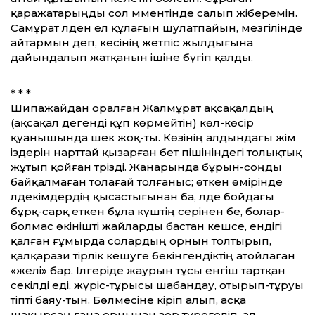
қаражатарыңды сол мәментінде салып жіберемін.
Самұрат әлден ел құлағын шулатпайын, мезгілінде
айтармын деп, әкесінің жетпіс жылдығына
дайындалып жатқанын ішіне бүгіп қалды.
* * *
Шипажайдан оралған Жалмұрат ақсақалдың
(ақсақал дегенді құп көрмейтін) көл-көсір
қуанышында шек жоқ-ты. Көзінің алдындағы әжім
іздерін нарттай қызарған бет пішініндегі толықтық
жұтып қойған тәрізді. Жанарында бұрын-соңды
байқалмаған толағай толғаныс; өткен өмірінде
әлдекімдердің қысастығынан ба, әлде бойдағы
бұрқ-сарқ еткен бұла күштің әсерінен бе, болар-
болмас өкінішті жайларды бастан кешсе, ендігі
қалған ғұмырда солардың орнын толтырып,
қалқарази тірлік кешуге бекінгендіктің атойлаған
«желі» бар. Ілгеріде жаурын тұсы енгіш тартқан
секілді еді, жүріс-тұрысы шабандау, отырып-тұруы
тіпті баяу-тын. Бөлмесіне кіріп алып, асқа
шақырсаң ғана орнынан әзер түрегеліп, ал