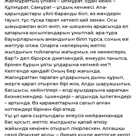
Жалмұраттың үлкені – Әлмұрат, одан кейін –
Құлмұрат, Самұрат – ұлдың кенжесі. Апа-
қарындастары үйлі-баранды боп, өз жөндерін
тауып, тұс-тұсқа тарап кеткелі қай заман. Осы
шаңырақтан өсіп-өніп, әке-шешенің арқасында ел
қатарына қосылғандарын ұмытпай, ара-тұра
бауырларының амандығын біліп тұрса, соның өзі
әжептәуір олжа. Оларға «әкелеріңнің жетпіс
жылдығын тойлағалы жатырмыз, не көмектерің
бар?» деп бірнәрсе дәметкендей, емеурін танытса,
бәрінен бұрын ұяты ұлдарына келмей ме?!
Келгенде қандай! Оның бер жағында,
Жалмұраттан тараған ұлдарының дымы құрып,
жерге қарап отырған бірі жоқ. Алды шаруашылық
басшысы, кейінгілері – елді ауыздарына қаратқан
бизнесмендер. Ішкендері – алдында, ішпегендері
– артында. Өз қаражаттарына салып алған
коттеждері бірінен-бірі өтеді.
Үш ұл қала сыртындағы елеусіз мейрамханада
бас қосып, жетпіс жылдықты қалай өткізу
жайында кеңінен отырып пікірлескен. Алғашқы
сөзді Әлмұрат алды: – Әкеміз күнде жетпіске келіп