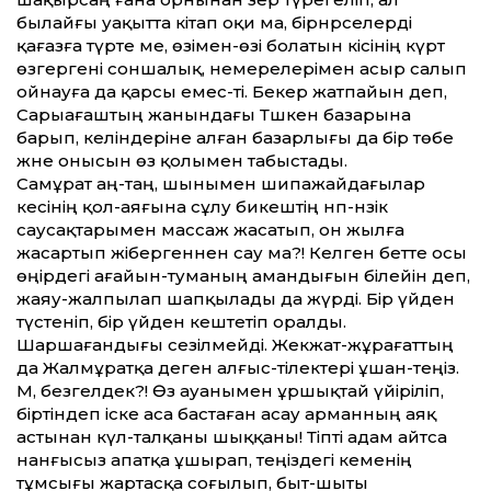
былайғы уақытта кітап оқи ма, бірнәрселерді
қағазға түрте ме, өзімен-өзі болатын кісінің күрт
өзгергені соншалық, немерелерімен асыр салып
ойнауға да қарсы емес-ті. Бекер жатпайын деп,
Сарыағаштың жанындағы Тәшкен базарына
барып, келіндеріне алған базарлығы да бір төбе
және онысын өз қолымен табыстады.
Самұрат аң-таң, шынымен шипажай­дағылар
әкесінің қол-аяғына сұлу бикештің нәп-нәзік
саусақтарымен массаж жасатып, он жылға
жасартып жібергеннен сау ма?! Келген бетте осы
өңірдегі ағайын-туманың амандығын білейін деп,
жаяу-жалпылап шап­қылады да жүрді. Бір үйден
түстеніп, бір үйден кештетіп оралды.
Шаршағандығы сезілмейді. Жекжат-жұрағаттың
да Жалмұратқа деген алғыс-тілектері ұшан-теңіз.
Мә, безгелдек?! Өз ауанымен ұршықтай үйіріліп,
біртіндеп іске аса бастаған асау арманның аяқ
астынан күл-талқаны шыққаны! Тіпті адам айтса
нанғысыз апатқа ұшырап, теңіздегі кеменің
тұмсығы жартасқа соғылып, быт-шыты