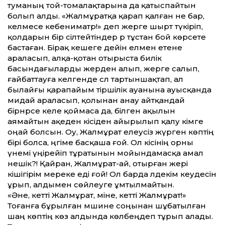
туманың той-томалақтарына да қатыспайтын
болып алды. «Жалмұратқа қарап қалған не бар,
келмесе кебениматр!» деп жерге шырт түкіріп,
қолдарын бір сілтейтіндер әр тұстан бой көрсете
бастаған. Бірақ кешеге дейін елмен етене
араласып, алқа-қотан отырыста билік
басындағыларды жерден алып, жерге салып,
ғайбаттауға келгенде сәл тартыншақтап, ал
былайғы қарапайым тіршілік ауанына ауысқанда
мидай араласып, қолынан анау айтқандай
бірнәрсе келе қоймаса да, білген ақылын
аямайтын ақеден кісіден айырылып қалу кімге
оңай болсын. Оу, Жалмұрат елеусіз жүрген көптің
бірі болса, әңгіме басқаша ғой. Ол кісінің орны
үнемі үңірейіп тұратынын мойындамасқа амал
нешік?! Қайран, Жалмұрат-ай, отырған жері
кішігірім мереке еді ғой! Ол барда әлдекім кеудесін
ұрып, алдымен сөйлеуге ұмтылмайтын.
«Әне, кетті Жалмұрат, міне, кетті Жалмұрат!»
Тоғанға бұрылған мәшине соңынан шұбатылған
шаң көптің көз алдында көлбеңдеп тұрып алады.