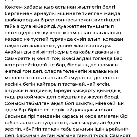
* * *
Көктем хабары қыр астынан жылт етіп белгі
бергеннен арнаулы мәшинеге тиелген майда
шабақтардың бірер тоннасы тоған жиегіндегі
тайыз суға жіберілді. Ауа жетпей тұншығып
өлгендерін екі күзетші жалма-жан шағаланың
көздеріне түспей тұрғанда сүзіп алып, қоғадан
тоқылған алашаның үстіне жайғыштайды.
Ағайынды екі жігітті жұмысқа қабылдағанына
Самұраттың көңілі тоқ. Әкесі аядай тоғанда бас
көтертпейтіндей не бар, біреуінің де шамасы
жетеді ғой деп, оларға төленетін жалақының
мөлшерін шота салған. Самұрат та ә дегеннен
әкесінің бетін қайтарып тастамай, «ай өтсін,
аңдысын аңдайық, біреуін қысқарту қиындық
тудыра қоймас» деп екіұштылау жауап берді.
Сонысы табылған ақыл боп шықты, мінекей! Екі
адам бір-біріне ес, серік, айдаладағы тоған
басында тірі пенденің қарасын көре алмаған бірі
табан астынан тұлданып, жалғыздықтан әбден
зерігіп, «бүйтіп тапқан табысыңның ішін ұрайын!»
деп, басының ауған жағына тайып тұрса, Самұрат