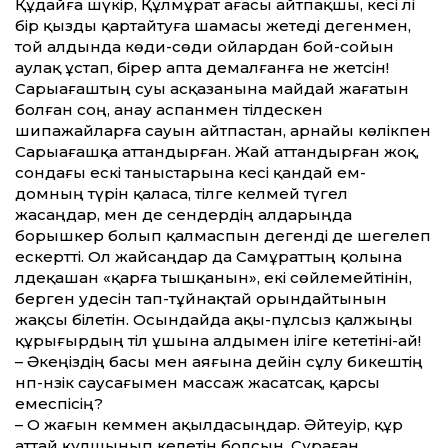
Құдайға шүкір, Құлмұрат ағасы айтпақшы, әкесі әлі
бір қызды қартайтуға шамасы жетеді дегенмен,
той алдында көди-сөди ойлардан бой-сойын
аулақ ұстап, бірер апта демалғанға не жетсін!
Сарыағаштың суы асқазанына майдай жағатын
болған соң, анау аспанмен тілдескен
шипажайларға сауын айтпастан, арнайы көлікпен
Сарыағашқа аттандырған. Жай аттандырған жоқ,
сондағы ескі таныстарына әкесі қандай ем-
домның түрін қаласа, тілге келмей түгел
жасаңдар, мен де сендердің алдарыңда
борышкер болып қалмаспын дегенді де шегелеп
ескертті. Ол жайсаңдар да Самұраттың қолына
әлдеқашан «қарға тышқанын», екі сөйлемейтінін,
берген уәдесін тап-тұйнақтай орындайтынын
жақсы білетін. Осындайда ақы-пұлсыз қалжыңы
құрығырдың тіл ұшына алдымен іліге кететіні-ай!
– Әкеңіздің басы мен аяғына дейін сұлу бикештің
нәп-нәзік саусағымен массаж жасатсақ, қарсы
емеспісің?
– О жағын әкеммен ақылдасыңдар. Әйтеуір, құр
аттай құлшынып келетін болсын. Сұраған