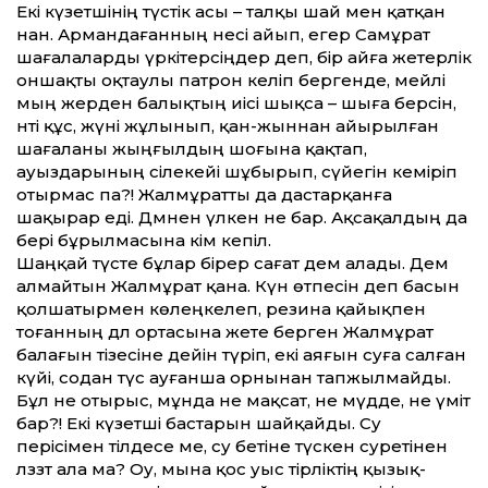
Екі күзетшінің түстік асы – талқы шай мен қатқан
нан. Армандағанның несі айып, егер Самұрат
шағалаларды үркітерсіңдер деп, бір айға жетерлік
оншақты оқтаулы патрон әкеліп бергенде, мейлі
мың жерден балықтың иісі шықса – шыға берсін,
нәті құс, жүні жұлынып, қан-жыннан айырылған
шағаланы жыңғылдың шоғына қақтап,
ауыздарының сілекейі шұбырып, сүйегін кеміріп
отырмас па?! Жалмұратты да дастарқанға
шақырар еді. Дәмнен үлкен не бар. Ақсақалдың да
бері бұрылмасына кім кепіл.
Шаңқай түсте бұлар бірер сағат дем алады. Дем
алмайтын Жалмұрат қана. Күн өтпесін деп басын
қолшатырмен көлеңкелеп, резина қайықпен
тоғанның дәл ортасына жете берген Жалмұрат
балағын тізесіне дейін түріп, екі аяғын суға салған
күйі, содан түс ауғанша орнынан тапжылмайды.
Бұл не отырыс, мұнда не мақсат, не мүдде, не үміт
бар?! Екі күзетші бастарын шайқайды. Су
перісімен тілдесе ме, су бетіне түскен суретінен
ләззәт ала ма? Оу, мына қос уыс тірліктің қызық-