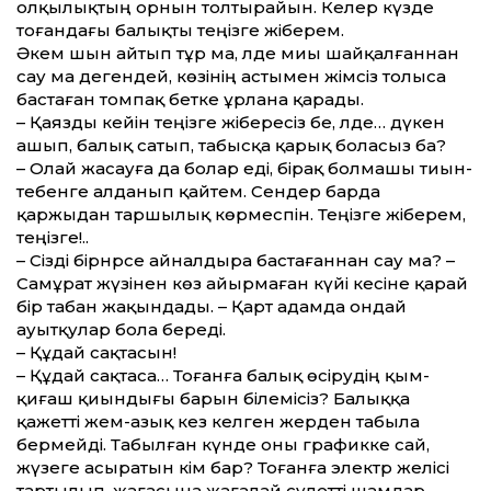
олқылықтың орнын толтырайын. Келер күзде
тоғандағы балықты теңізге жіберем.
Әкем шын айтып тұр ма, әлде миы шайқалған­нан
сау ма дегендей, көзінің астымен әжімсіз толыса
бастаған томпақ бетке ұрлана қарады.
– Қаязды кейін теңізге жібересіз бе, әлде… дүкен
ашып, балық сатып, табысқа қарық боласыз ба?
– Олай жасауға да болар еді, бірақ болмашы тиын-
тебенге алданып қайтем. Сендер барда
қаржыдан таршылық көрмеспін. Теңізге жіберем,
теңізге!..
– Сізді бірнәрсе айналдыра бастағаннан сау ма? –
Самұрат жүзінен көз айырмаған күйі әкесіне қарай
бір табан жақындады. – Қарт адамда ондай
ауытқулар бола береді.
– Құдай сақтасын!
– Құдай сақтаса… Тоғанға балық өсірудің қым-
қиғаш қиындығы барын білемісіз? Балыққа
қажетті жем-азық кез келген жерден табыла
бермейді. Табылған күнде оны графикке сай,
жүзеге асыратын кім бар? Тоғанға электр желісі
тартылып, жағасына жағалай сәулетті шамдар