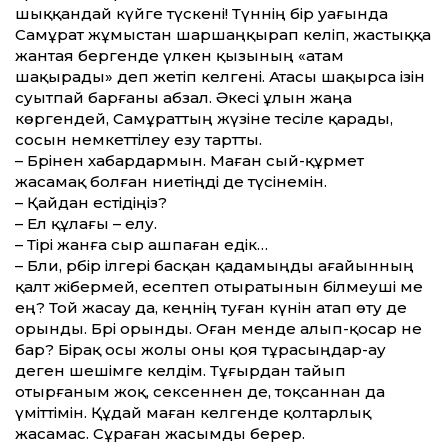
шыққандай күйге түскені! Түннің бір уағында
Самұрат жұмыстан шаршаңқырап келіп, жастыққа
жантая бергенде үлкен қызының «атам
шақырады» деп жетіп келгені. Атасы шақырса ізін
суытпай барғаны абзал. Әкесі ұлын жаңа
көргендей, Самұраттың жүзіне тесіле қарады,
сосын немкеттілеу езу тартты.
– Бәрінен хабардармын. Маған сый-құрмет
жасамақ болған ниетіңді де түсінемін.
– Қайдан естідіңіз?
– Ел құлағы – елу.
– Тірі жанға сыр ашпаған едік…
– Бәли, әрбір ілгері басқан қадамыңды ағайын­ның
қалт жібермей, есептеп отыратынын білмеуші ме
ең? Той жасау да, әкеңнің туған күнін атап өту де
орынды. Бәрі орынды. Оған менде алып-қосар не
бар? Бірақ осы жолы оны қоя тұрасыңдар-ау
деген шешімге келдім. Тұғырдан тайып
отырғаным жоқ, сексеннен де, тоқсаннан да
үміттімін. Құдай маған келгенде қолтарлық
жасамас. Сұраған жасымды берер.