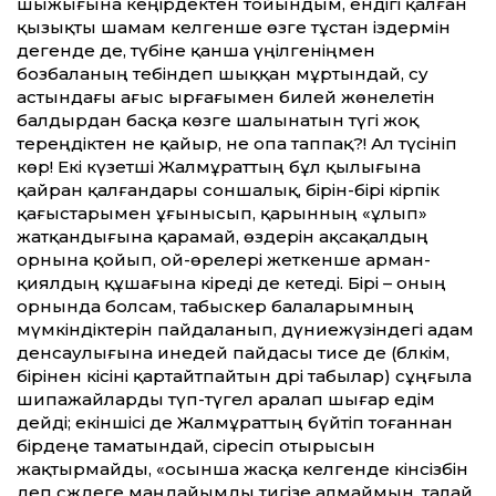
шыжығына кеңірдектен тойындым, ендігі қалған
қызықты шамам келгенше өзге тұстан іздермін
дегенде де, түбіне қанша үңілгеніңмен
бозбаланың тебіндеп шыққан мұртындай, су
астындағы ағыс ырғағымен билей жөнелетін
балдырдан басқа көзге шалынатын түгі жоқ
тереңдіктен не қайыр, не опа таппақ?! Ал түсініп
көр! Екі күзетші Жалмұраттың бұл қылығына
қайран қалғандары соншалық, бірін-бірі кірпік
қағыстарымен ұғынысып, қарынның «ұлып»
жатқандығына қарамай, өздерін ақсақалдың
орнына қойып, ой-өрелері жеткенше арман-
қиялдың құшағына кіреді де кетеді. Бірі – оның
орнында болсам, табыскер балаларымның
мүмкіндіктерін пайдаланып, дүниежүзіндегі адам
денсаулығына инедей пайдасы тисе де (бәлкім,
бірінен кісіні қартайт­пайтын дәрі табылар) сұңғыла
шипажайларды түп-түгел аралап шығар едім
дейді; екіншісі де Жалмұраттың бүйтіп тоғаннан
бірдеңе таматындай, сіресіп отырысын
жақтырмайды, «осынша жасқа келгенде кінәсізбін
деп сәждеге маңдайымды тигізе алмаймын, талай