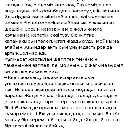
жатқан жоқ, екі әкеміз және жоқ. Бір әкеміздің ел
алдындағы абырой-беделін көтеру үшін астына
әйдіңгірдей көлік мінгізейік. Оны өзі жүргізе ме
немесе бір немересіне сыйлай ма, о жағын өзі
шешсін. Сосын әкеміздің өмір жолы өнеге,
қолынан іс келетін, сөзі түзу бір жігітке
қаламақысын төлеп, кітап жаздыруды мойныма
алайын. Ақындар айтысын ұйымдастырса да
артық болмас еді…
Құлмұрат жартылай шегілген темекісін
табанымен езгіледі де, мойнын бір жағына бұрып,
оң иығын қиқаң еткізді:
– Кітап жаздыру да, ақындар айтысын
ұйымтастыру да әбден ақжемі шығып, ескірген
тәсіл. Әсіресе ақындар айтысы модадан шығып
барады. Жеңіл ұйқас: «болады, толады, солады»
дейтін жаттанды тіркестер жұртты жалықтырып
бітті. Әкеміз де орынсыз мақтанға соншылықты
құмар емес-ті. Екі ұсынысқа да қарсымын. Ел «Ах,
мынау бір керемет болды ғой» дейтіндей, тосын
бірнәрсені ойлап табайық.