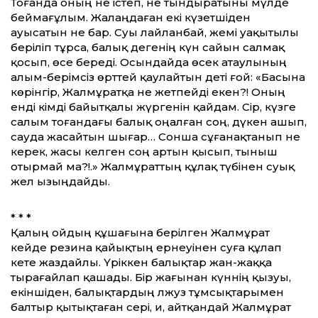
Тоғанда оның не істеп, не тындыратыны мүлде
беймағұлым. Жалаңдаған екі күзетшіден
ауысатын не бар. Суы лайланбай, жемі уақытылы
беріліп тұрса, балық дегенің күн сайын салмақ
қосып, өсе береді. Осындайда өсек атаулының
алым-берімсіз өрттей қаулайтын әдеті ғой: «Басына
көрінгір, Жалмұратқа не жетпейді екен?! Оның
енді кімді байытқалы жүргенін қайдам. Сірә, күзге
салым тоғандағы балық оңалған соң, дүкен ашып,
сауда жасайтын шығар… Сонша сұғанақтанып не
керек, жасы келген соң артын қысып, тыныш
отырмай ма?!.» Жалмұраттың құлақ түбінен суық
жел ызыңдайды.
* * *
Қалың ойдың құшағына берілген Жалмұрат
кейде резина қайықтың ернеуінен суға құлап
кете жаздайлы. Үріккен балықтар жан-жаққа
тырағайлап қашады. Бір жағынан күннің қызуы,
екіншіден, балықтардың әлжуәз тұмсықтарымен
балтыр қытықтаған әсері, иә, айтқандай Жалмұрат