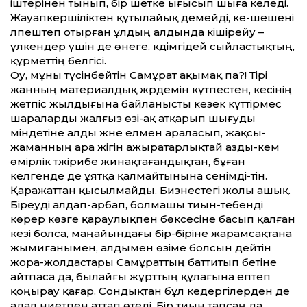
іштерінен тынып, бір шетке ығысып шыға келеді.
Жауапкершіліктен құтылайық демейді, әке-шешені
әлпештеп отырған ұлдың алдында кішірейу –
үлкендер үшін де өнеге, кәдімгідей сыйластықтың,
құрметтің белгісі.
Оу, мұны түсінбейтін Самұрат ақымақ па?! Тірі
жанның материалдық жәрдемін күтпестен, әкесінің
жетпіс жылдығына байланысты кезек күттірмес
шараларды жалғыз өзі-ақ атқарып шығуды
міндетіне алды және елмен араласып, жақсы-
жаманның ара жігін ажыратарлықтай азды-кем
өмірлік тәжірибе жинақтағандықтан, бұған
келгенде де ұятқа қалмайтынына сенімді-тін.
Қаражаттан қысылмайды. Бизнестегі жолы ашық.
Біреуді алдап-арбап, болмашы тиын-тебенді
көрер көзге қараулықпен бөксесіне басып қалған
кезі болса, маңайындағы бір-біріне жарамсақтана
жымиғанымен, алдымен өзіме болсын дейтін
жора-жолдастары Самұраттың баттитып бетіне
айтпаса да, былайғы жұрттың құлағына ептеп
қоңырау қағар. Сондықтан бұл кедергілерден де
адал ниетпен аттап өтеді. Бір тиын тапсаң да,