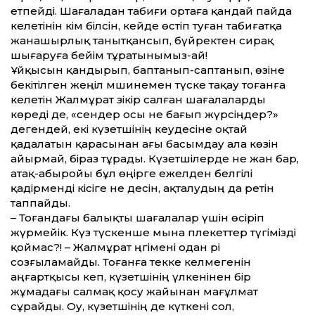
етпейді. Шағаладан табиғи ортаға қандай пайда
келетінін кім білсін, кейде өстіп туған табиғатқа
жанашырлық танытқансып, бүйректен сирақ
шығаруға бейім тұратынымыз-ай!
Ұйқысын қандырып, баптанып-саптанып, өзіне
бекітілген жеңіл мәшинемен түске тақау тоғанға
келетін Жалмұрат зікір салған шағалаларды
көреді де, «сендер осы не бағып жүрсіңдер?»
дегендей, екі күзетшінің кеудесіне оқтай
қадалатын қарасынан ағы басымдау ала көзін
айырмай, біраз тұрады. Күзетшілерде не жан бар,
атақ-абыройы бұл өңірге ежелден белгілі
қадірменді кісіге не десін, ақталудың да ретін
таппайды.
– Тоғандағы балықты шағалалар үшін өсіріп
жүрмейік. Күз түскенше мына пәлекеттер түгімізді
қоймас?! – Жалмұрат әңгімені одан әрі
созғыламайды. Тоғанға текке келмегенін
аңғартқысы кеп, күзетшінің үлкенінен бір
жұмадағы салмақ қосу жайынан мағұлмат
сұрайды. Оу, күзетшінің де күткені сол,