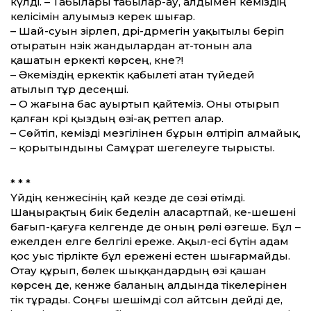
күлді. – Табылары табылар-ау, алдымен әкеміздің
келісімін алуымыз керек шығар.
– Шай-суын әзірлеп, дәрі-дәрмегін уақытылы беріп
отыратын нәзік жандылардан ат-тонын ала
қашатын еркекті көрсең, кәне?!
– Әкеміздің еркектік қабылеті атан түйедей
атылып тұр десеңші.
– О жағына бас ауыртып қайтеміз. Оны отырып
қалған кәрі қыздың өзі-ақ реттеп алар.
– Сөйтіп, әкемізді мезгілінен бұрын өлтіріп алмайық,
– қорытындыны Самұрат шегелеуге тырысты.
* * *
Үйдің кенжесінің қай кезде де сөзі өтімді.
Шаңырақтың биік беделін аласартпай, әке-шешені
бағып-қағуға келгенде де оның рөлі өзгеше. Бұл –
ежелден елге белгілі ереже. Ақыл-есі бүтін адам
қос уыс тірлікте бұл ережені естен шығармайды.
Отау құрып, бөлек шыққандардың өзі қашан
көрсең де, кенже баланың алдында тікелерінен
тік тұрады. Соңғы шешімді сол айтсын дейді де,