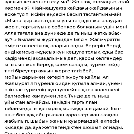
қалғып кеткеннен сау ма?! Жо-жоқ, атамаңыз, атай
көрмеңіз?! Жаймашуақта қайдағы-жайдағының
еске түсіп, кісінің еңсесін басып тастайтыны-ай!
«Мына қыр астындағы ұлы теңіздің жағалау­дан
жеріп, тартылуына себепкер болғаным үшін мені
Алла тағала ана дүниеде де тыныш жатқызбас-
ау?!.» Былайғы жұрт қайдан білсін, Жалмұратты
өмірге өкпесі жоқ, аларын алды, берерін берді,
енді қамсыз-мұңсыз күн кешуге толық құқы бар
қадірменді ақсақалымыз деп, қарсы келгендер
ығысып жол береді, сәлем салады, құрметтейді,
тіпті біреулер аяғын жерге тигізбей,
мойындарымен көтеріп жүруге қайлы. Ал
Жалмұрат әлгі үрейлі ойдан құтыла алмай, үнемі
өзін тас түрменің күн түспейтін қара көлеңкелі
бөлмесіне қамаумен әлек. Түнде де тыныш
ұйықтай алмайды. Теңіздің тартылған
табанындағы қапырық ыстыққа шыдамай, быт-
шыт боп қақ айырылған қара жер жан-жақтан
жабылып, шыбын жанын қуырғандай, өкпесін
қысады да, ауа жетпегендіктен шошып оянады.
Сосын қайдағы ұйқы.