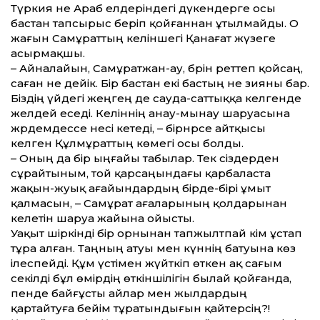
Түркия не Араб елдеріндегі дүкендерге осы
бастан тапсырыс беріп қойғаннан ұтылмайды. О
жағын Самұраттың келіншегі Қанағат жүзеге
асырмақшы.
– Айналайын, Самұратжан-ау, бәрін реттеп қойсаң,
саған не дейік. Бір бастан екі бастың не зияны бар.
Біздің үйдегі жеңгең де сауда-саттыққа келгенде
желдей еседі. Келіннің анау-мынау шаруасына
жәрдемдессе несі кетеді, – бірнәрсе айтқысы
келген Құлмұраттың көмегі осы болды.
– Оның да бір ыңғайы табылар. Тек сіздерден
сұрайтыным, той қарсаңындағы қарбаласта
жақын-жуық ағайындардың бірде-бірі ұмыт
қалмасын, – Самұрат ағаларының қолдарынан
келетін шаруа жайына ойысты.
Уақыт шіркінді бір орнынан тапжылтпай кім ұстап
тұра алған. Таңның атуы мен күннің батуына көз
ілеспейді. Құм үстімен жүйткіп өткен ақ сағым
секілді бұл өмірдің өткіншілігін былай қойғанда,
пенде байғұсты айлар мен жылдардың
қартайтуға бейім тұратындығын қайтерсің?!