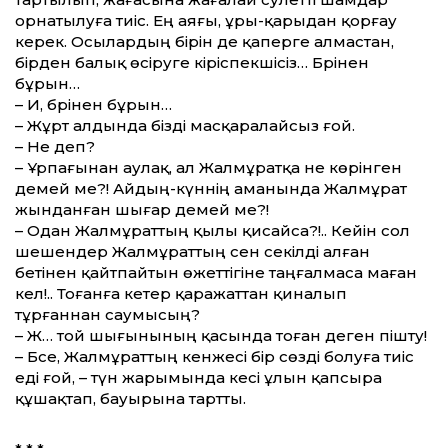
орнатылуға тиіс. Ең аяғы, ұры-қарыдан қорғау
керек. Осылардың бірін де қаперге алмастан,
бірден балық өсіруге кіріспекшісіз… Бәрінен
бұрын…
– Иә, бәрінен бұрын…
– Жұрт алдында бізді масқаралайсыз ғой.
– Не деп?
– Ұрпағынан аулақ, ал Жалмұратқа не көрінген
демей ме?! Айдың-күннің аманында Жалмұрат
жынданған шығар демей ме?!
– Одан Жалмұраттың қылы қисайса?!.. Кейін сол
шешендер Жалмұраттың сен секілді алған
бетінен қайтпайтын өжеттігіне таңғалмаса маған
кел!.. Тоғанға кетер қаражаттан қиналып
тұрғаннан саумысың?
– Жә… той шығынының қасында тоған деген пішту!
– Бәсе, Жалмұраттың кенжесі бір сөзді болуға тиіс
еді ғой, – түн жарымында әкесі ұлын қапсыра
құшақтап, бауырына тартты.