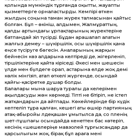
қолында мүмкіндік тұрғанда оқытты, жауапты
қызметтерге орналастырды. Кемпірі өткен
жылдың соңына таман жүрек талмасынан қайтыс
болған. Бұл – өкініш, алдымен, Жалмұраттың,
қалды артындағы ұрпақтарының жүректеріне
батпандай зіл түсірді. Бұдан арашалап алатын
жалғыз демеу – шүкіршілік, осы шүкіршілік қана
еңсе түсіруге бөгесін. Аналарының жарқын
бейнесін көз алдарына келтіреді де, жігерленіп,
тіршіліктеріне қайта кіріседі. Әкесі мен шешесін
үлде мен бүлдеге орап, астарына елде жоқ әдемі
көлік мінгізіп, атап өткелі жүргенде, осындай
қайғы-қасіретке душар болды.
Балалары мына шаруа туралы да әкелерімен
ақылдасуды жөн көрмеді. Тіпті не бітіріп, не істеп
жатқандарын да айтпады. Көкейлерінде бір күдік
кептеліп тұра қалған, кешегі аты өшкір партияның
атақ-абыройы әлдеқашан ұмытылса да, со пәленің
шет-пұшпағы осындайда кенеттен бас көтеріп,
әкесінің «шешелеріңе мавзолей тұрғызсаңдар да
қарсылығым жоқ, бірақ бұл араға мені