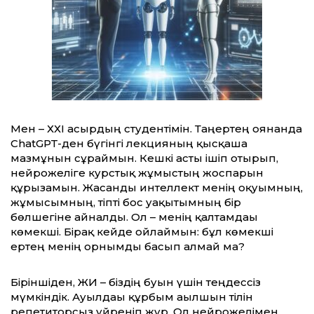
Мен – ХХІ ғасырдың студентімін. Таңертең оянғанда
ChatGPT-ден бүгінгі лекцияның қысқаша
мазмұнын сұраймын. Кешкі асты ішіп отырып,
нейрожеліге курстық жұмыстың жоспарын
құрғызамын. Жасанды интеллект менің оқуымның,
жұмысымның, тіпті бос уақытымның бір
бөлшегіне айналды. Ол – менің қалтамдағы
көмекші. Бірақ кейде ойлаймын: бұл көмекші
ертең менің орнымды басып алмай ма?
Біріншіден, ЖИ – біздің буын үшін теңдессіз
мүмкіндік. Ауылдағы құрбым ағылшын тілін
репетиторсыз үйреніп жүр. Ол нейрожелімен