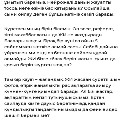
ұмытып барамыз. Нейрожелі дайын жауапты
тосса, неге өзіміз бас қатырайық? Осылайша,
сыни ойлау деген бұлшықетіміз семіп барады.
Курстасымның бірін білемін. Ол эссе, реферат,
тіпті махаббат хатын да ЖИ-ге жаздырады.
Бағалары жақсы. Бірақ бір күні өз ойын 5
сөйлеммен жеткізе алмай састы. Себебі дайынға
үйренген ми енді өз бетінше сөйлем құрай
алмайды. ЖИ бізге «бал» беріп жатып, «уын» да
қосып беріп жүрген жоқ па?
Тағы бір қауіп – жалғандық. ЖИ жасаған суретті шын
фотоға, өтірік жаңалықты рас ақпаратқа айыру
күннен-күнге қиындап барады. Ал біз, жастар,
ақпараттың негізгі тұтынушысымыз. Ертең
сайлауда кімге дауыс беретінімізді, қандай
құндылықты таңдайтынымызды да фейк видео
шешіп бермей ме?