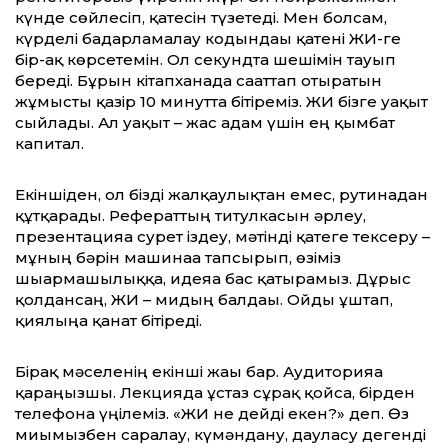
күнде сөйлесіп, қатесін түзетеді. Мен болсам,
күрделі бағдарламалау кодындағы қатені ЖИ-ге
бір-ақ көрсетемін. Ол секундта шешімін тауып
береді. Бұрын кітапханада сағаттап отыратын
жұмысты қазір 10 минутта бітіреміз. ЖИ бізге уақыт
сыйлады. Ал уақыт – жас адам үшін ең қымбат
капитал.
Екіншіден, ол бізді жалқаулықтан емес, рутинадан
құтқарады. Рефераттың титулкасын әрлеу,
презентацияға сурет іздеу, мәтінді қатеге тексеру –
мұның бәрін машинаға тапсырып, өзіміз
шығармашылыққа, идеяға бас қатырамыз. Дұрыс
қолдансаң, ЖИ – мидың балдағы. Ойды ұштап,
қиялыңа қанат бітіреді.
Бірақ мәселенің екінші жағы бар. Аудиторияға
қараңызшы. Лекцияда ұстаз сұрақ қойса, бірден
телефонға үңілеміз. «ЖИ не дейді екен?» деп. Өз
миымызбен саралау, күмәндану, дауласу дегенді