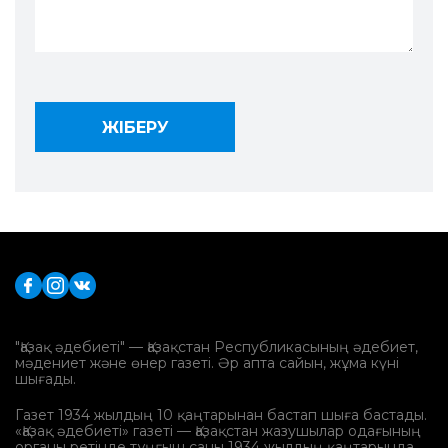
"Қазақ әдебиеті" — Қазақстан Республикасының әдебиет,
мәдениет және өнер газеті. Әр апта сайын, жұма күні
шығады.
Газет 1934 жылдың 10 қаңтарынан бастап шыға бастады.
«Қазақ әдебиеті» газеті — Қазақстан жазушылар одағының
органы ретінде тұңғыш саны 1934 жылдың қаңтарында