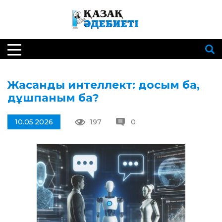
Жасанды интеллект: досым ба,
дұшпаным ба?
10.05.2026
197
0