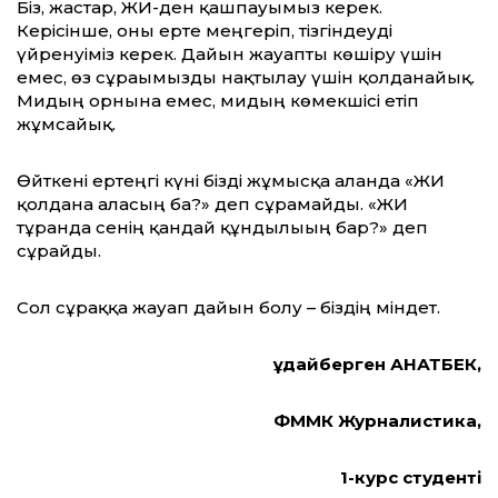
Біз, жастар, ЖИ-ден қашпауымыз керек.
Керісінше, оны ерте меңгеріп, тізгіндеуді
үйренуіміз керек. Дайын жауапты көшіру үшін
емес, өз сұрағымызды нақтылау үшін қолданайық.
Мидың орнына емес, мидың көмекшісі етіп
жұмсайық.
Өйткені ертеңгі күні бізді жұмысқа алғанда «ЖИ
қолдана аласың ба?» деп сұрамайды. «ЖИ
тұрғанда сенің қандай құндылығың бар?» деп
сұрайды.
Сол сұраққа жауап дайын болу – біздің міндет.
Құдайберген ҚАНАТБЕК,
ФММК Журналистика,
1-курс студенті