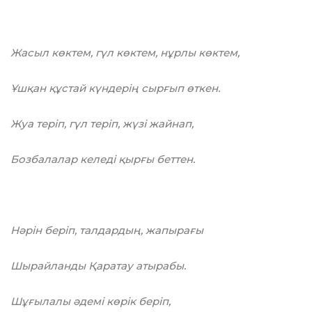
Жасыл көктем, гүл көктем, нұрлы көктем,
Ұшқан құстай күндерің сырғып өткен.
Жуа теріп, гүл тepiп, жүзі жайнап,
Бозбалалар келеді қырғы беттен.
Нәрін беріп, талдардың, жапырағы
Шырайланды Қаратау атырабы.
Шұғылалы әдемі көрік бepiп,