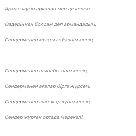
Арман жүгін арқалап мен де келем.
Өздеріңнен болсам деп армандадым,
Сендерменен мықты ғой дінім менің.
Сендерменен шынайы тілім менің.
Сендерменен ағалар бipгe жүрсем,
Сендерменен жап-жар күнім менің
Сендер жүрген ортада мерекелі.