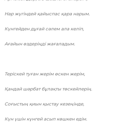
Нар жүгіндей қайыспас қара нарым.
Күнгейден дұғай сәлем ала келіп,
Ағайын өздеріңді жағаладым.
Теріскей туған жерім өскен жерім,
Қандай шәрбат бұлақты төскейлерің.
Соғыстың қиын қыстау кезеңінде,
Күн үшін күнгей асып көшкен едім.