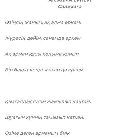
Салихаға
Өзіңсің жаным, ақ алма еркем,
Жүресің дәйім, санамда еркем.
Ақ арман құсы қолыма қонып,
Біp бақыт келді, маған да еркем.
Қызғалдақ гүлім жамылып көктем,
Шуағын күннің тамызып кеткен.
Өзіңе деген арманым биік