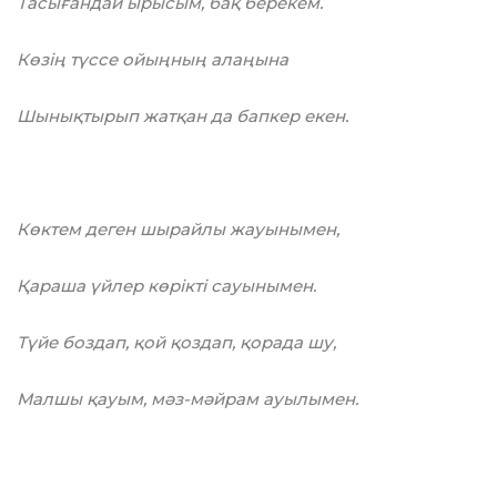
Тасығандай ырысым, бақ берекем.
Көзің түссе ойыңның алаңына
Шынықтырып жатқан да бапкер екен.
Көктем деген шырайлы жауынымен,
Қараша үйлер көрікті сауынымен.
Түйе боздап, қой қоздап, қорада шу,
Малшы қауым, мәз-мәйрам ауылымен.