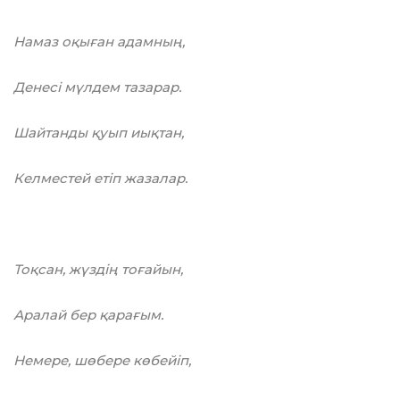
Намаз оқыған адамның,
Денесі мүлдем тазарар.
Шайтанды қуып иықтан,
Келместей етіп жазалар.
Тоқсан, жүздің тоғайын,
Аралай бер қарағым.
Немере, шөбере көбейіп,