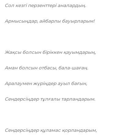
Сол кезгі перзенттepi аналардың.
Армысыңдар, айбарлы бауырларым!
Жақсы болсын біріккен қауымдарың,
Аман болсын отбасы, бала-шағаң.
Аралаумен жүріңдер ауыл бағын,
Сендерсіңдер тұлғалы тарландарым.
Сендерсіңдер құламас қорландарым,