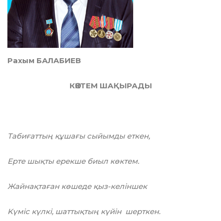
Рахым БАЛАБИЕВ
КӨКТЕМ ШАҚЫРАДЫ
Табиғаттың құшағы сыйымды еткен,
Ерте шықты ерекше биыл көктем.
Жайнақтаған көшеде қыз-келіншек
Kүмic күлкі, шаттықтың күйін шерткен.