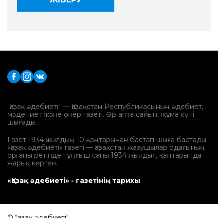
"Қазақ әдебиеті" — Қазақстан Республикасының әдебиет,
мәдениет және өнер газеті. Әр апта сайын, жұма күні
шығады.
Газет 1934 жылдың 10 қаңтарынан бастап шыға бастады.
«Қазақ әдебиеті» газеті — Қазақстан жазушылар одағының
органы ретінде тұңғыш саны 1934 жылдың қаңтарында
жарық көрген.
«Қазақ әдебиеті» - газетінің тарихы
© "Қазақ әдебиеті".