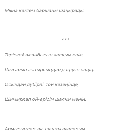
Мына көктем баршаны шақырады.
* * *
Теріскей аманбысың халқым елім,
Шығарып жатырсыңдар даңқын елдің.
Осындай дүбірлі той кезеңінде,
Шымырлап ой-өpiciм шалқы менің.
Армысыңдар, ақ шашты ағаларым,