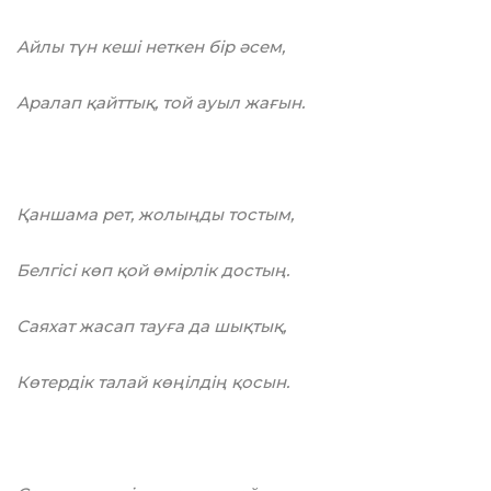
Айлы түн кеші неткен біp әсем,
Аралап қайттық, той ауыл жағын.
Қаншама рет, жолыңды тостым,
Белгісі көп қой өмірлік достың.
Саяхат жасап тауға да шықтық,
Көтердік талай көңілдің қосын.