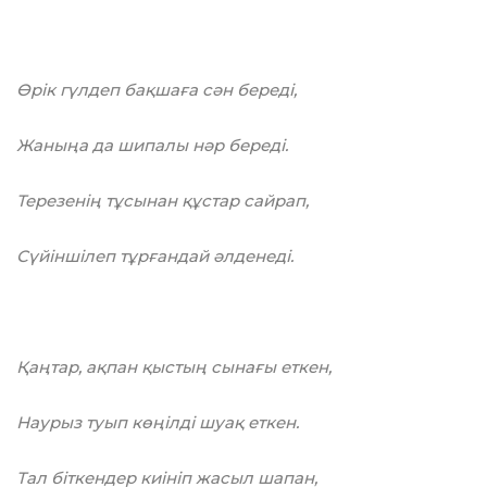
Өрік гүлдеп бақшаға сән береді,
Жаныңа да шипалы нәр береді.
Терезенің тұсынан құстар сайрап,
Сүйіншілеп тұрғандай әлденеді.
Қаңтар, ақпан қыстың сынағы еткен,
Наурыз туып көңілді шуақ еткен.
Тал біткендер киініп жасыл шапан,