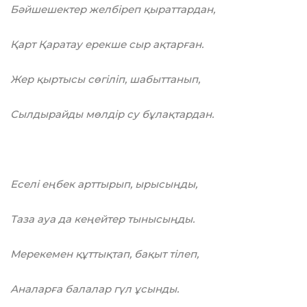
Бәйшешектер желбіреп қыраттардан,
Қарт Қаратау ерекше сыр ақтарған.
Жер қыртысы сөгіліп, шабыттанып,
Сылдырайды мөлдір су бұлақтардан.
Еселі еңбек арттырып, ырысыңды,
Таза ауа да кеңейтер тынысыңды.
Мерекемен құттықтап, бақыт тілеп,
Аналарға балалар гүл ұсынды.