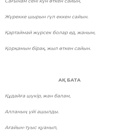
Сағынам ceні күн өткен сайын,
Жүрекке шырын гүл еккен сайын.
Қартаймай жүрсек болар ед, жаным,
Қорқамын бipaқ, жыл өткен сайын.
АҚ БАТА
Құдайға шүкір, жан балам,
Алланың үйі ашылды.
Ағайын-туыс қуанып,