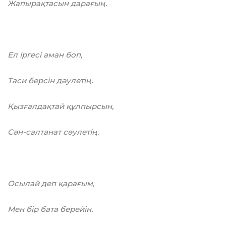
Жапырақтасын дарағың.
Ел ipгeci аман боп,
Таси берсін дәулетің.
Қызғалдақтай құлпырсын,
Сән-салтанат сәулетің.
Осылай деп қарағым,
Мен бip бата берейін.