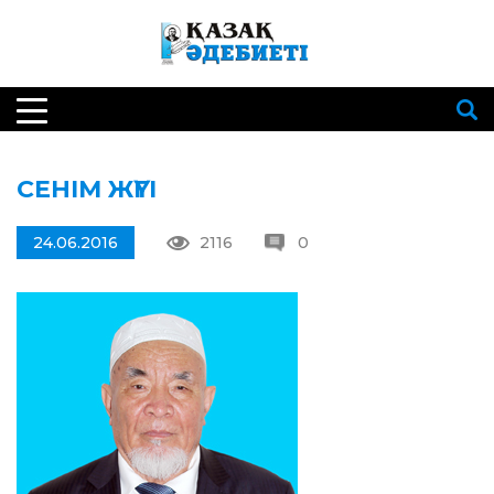
СЕНІМ ЖҮГІ
24.06.2016
2116
0