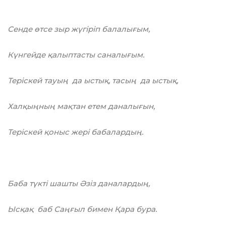
Сенде өтсе зыр жүгіріп балалығым,
Күнгейде қалыптасты саналығым.
Теріскей тауың да ыстық, тасың да ыстық,
Халқыңның мақтан етем даналығын,
Теріскей қоныс жері бабалардың.
Баба түкті шашты Әзіз даналардың,
Ысқақ баб Саңғыл бимен Қара бура.