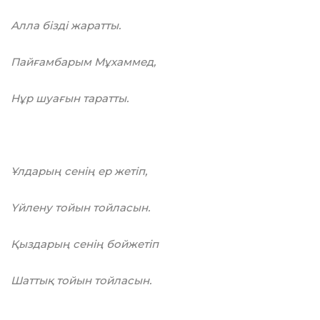
Алла бізді жаратты.
Пайғамбарым Мұхаммед,
Нұр шуағын таратты.
Ұлдарың сенің ер жетіп,
Үйлену тойын тойласын.
Қыздарың сенің бойжетіп
Шаттық тойын тойласын.