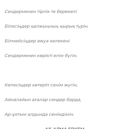
Сендерменен тірлік те берекелі
Білесіңдер қалжыңның қырық түрін.
Білмейсіңдер әжуа келекені
Сендерменен көрікті елім бүгін.
Келесіңдер көтеріп сенім жүгін,
Айналайын ағалар сендер барда,
Ар-ұятым алдында сенімдімін.
АҚ АЛМА ЕРКЕМ