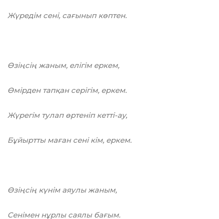
Жүредім сені, сағынып көптен.
Өзіңсің жаным, елігім еркем,
Өмірден тапқан серiгiм, еркем.
Жүрегім тулап өртеніп кеттi-ay,
Бұйыртты маған сені кім, еркем.
Өзіңсің күнім аяулы жаным,
Сенімен нұрлы саялы бағым.