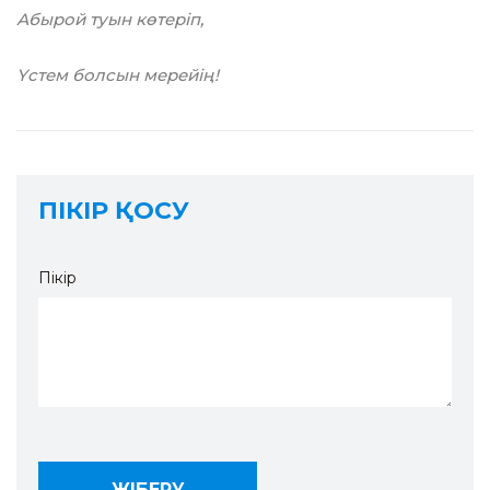
Абырой туын көтеріп,
Үстем болсын мерейің!
ПІКІР ҚОСУ
Пікір