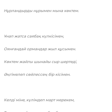
Нұрландырды нұрымен мына көктем.
Ұнап жатса саябақ күлкісімен,
Оянғандай ормандар жыл құсымен.
Көктем жайлы шынайы сыр шертеді,
Әңгімелеп сөйлессең бір кісімен.
Келді мінe, күлімдеп март мерекем,