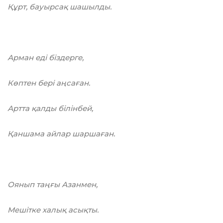
Құрт, бауырсақ шашылды.
Арман еді біздерге,
Көптен бepi аңсаған.
Артта қалды білінбей,
Қаншама айлар шаршаған.
Оянып таңғы Азанмен,
Meшіткe халық асықты.