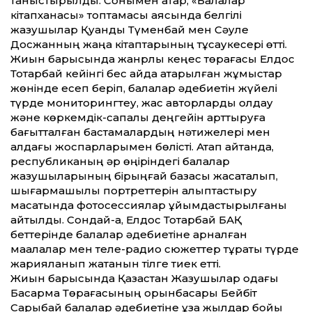
таныстырылды. Сонымен қатар, «Балалар
кітапханасы» топтамасы аясында белгілі
жазушылар Қуандық Түменбай мен Сәуле
Досжанның жаңа кітаптарының тұсаукесері өтті.
Жиын барысында жанрлық кеңес төрағасы Елдос
Тоқтарбай кейінгі бес айда атқарылған жұмыстар
жөнінде есеп беріп, балалар әдебиетін жүйелі
түрде мониторингтеу, жас авторларды қолдау
және көркемдік-сапалық деңгейін арттыруға
бағытталған бастамалардың нәтижелері мен
алдағы жоспарларымен бөлісті. Атап айтқанда,
республиканың әр өңіріндегі балалар
жазушыларының бірыңғай базасы жасақталып,
шығармашылық портреттерін қалыптастыру
мақсатында фотосессиялар ұйымдастырылғаны
айтылды. Сондай-ақ, Елдос Тоқтарбай БАҚ
беттерінде балалар әдебиетіне арналған
мақалалар мен теле-радио сюжеттер тұрақты түрде
жарияланып жатқанын тілге тиек етті.
Жиын барысында Қазақстан Жазу­шы­лар одағы
Басқарма Төрағасының орынбасары Бейбіт
Сарыбай балалар әдебиетіне ұзақ жылдар бойы