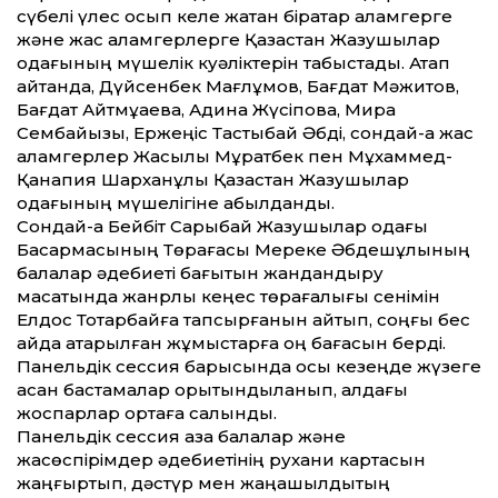
сүбелі үлес қосып келе жатқан бірқатар қаламгерге
және жас қаламгерлерге Қазақстан Жазушылар
одағының мүшелік куәліктерін табыстады. Атап
айтқанда, Дүйсенбек Мағлұмов, Бағдат Мәжитов,
Бағдат Айтмұқаева, Адина Жүсіпова, Мира
Сембайқызы, Ержеңіс Тастыбай Әбді, сондай-ақ жас
қалам­герлер Жақсылық Мұратбек пен Мұхаммед-
Қанапия Шарханұлы Қазақстан Жазушылар
одағының мүшелігіне қабылданды.
Сондай-ақ Бейбіт Сарыбай Жазу­шы­лар одағы
Басқармасының Төрағасы Мереке Әбдешұлының
балалар әдебиеті бағытын жандандыру
мақсатында жанрлық кеңес төрағалығы сенімін
Елдос Тоқтарбайға тапсырғанын айтып, соңғы бес
айда атқа­рылған жұмыстарға оң бағасын берді.
Панельдік сессия барысында осы кезеңде жүзеге
асқан бастамалар қоры­тындыланып, алдағы
жоспарлар ортаға салынды.
Панельдік сессия қазақ балалар және
жасөспірімдер әдебиетінің рухани картасын
жаңғыртып, дәстүр мен жаңашылдықтың