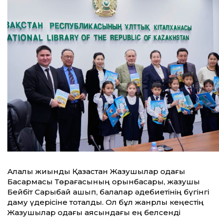
Алқалы жиынды Қазақстан Жазушы­лар одағы
Басқармасы Төрағасы­ның орынбасары, жазушы
Бейбіт Сарыбай ашып, балалар әдебиетінің бүгінгі
даму үдерісіне тоқталды. Ол бұл жанрлық кеңестің
Жазушылар одағы аясындағы ең белсенді