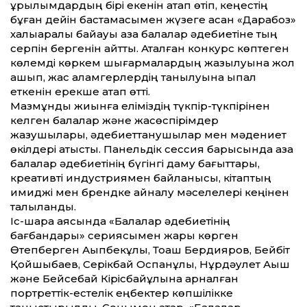
құрылымдардың бірі екенін атап өтіп, кеңестің
бұған дейін бастамасымен жүзеге асқан «Дарабоз»
халықаралық байқауы қазақ балалар әдебиетіне тың
серпін бергенін айтты. Аталған конкурс көптеген
көлемді көркем шығармалардың жазылуына жол
ашып, жас қаламгерлердің танылуына ықпал
еткенін ерекше атап өтті.
Мазмұнды жиынға еліміздің түк­пір-түк­пірінен
келген балалар және жасөс­пірімдер
жазушылары, әдебиеттанушылар мен мәдениет
өкілдері қатысты. Панельдік сессия барысында қазақ
балалар әдебиетінің бүгінгі даму бағыттары,
креативті индустриямен байланысы, кітаптың
имиджі мен брендке айналу мәселелері кеңінен
талқыланды.
Іс-шара аясында «Балалар әдебиетінің
бағбандары» сериясымен жарық көрген
Өтепберген Ақыпбекұлы, Тоқаш Бердияров, Бейбіт
Қойшыбаев, Серікбай Оспанұлы, Нұрдәулет Ақыш
және Бейсебай Кірісбайұлына арналған
портреттік-естелік еңбектер көпшілікке