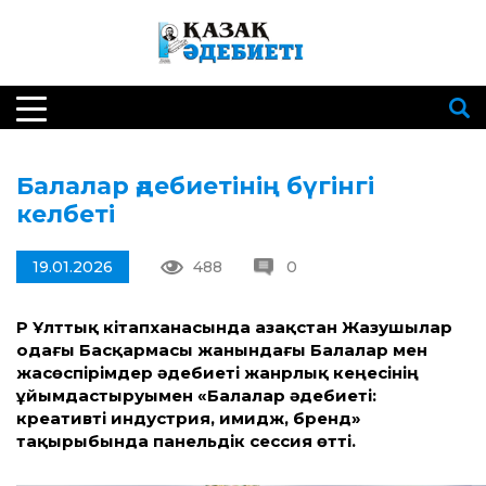
Балалар әдебиетінің бүгінгі
келбеті
19.01.2026
488
0
ҚР Ұлттық кітапханасында Қазақстан Жазушылар
одағы Басқармасы жанындағы Балалар мен
жасөспірімдер әдебиеті жанрлық кеңесінің
ұйымдастыруымен «Балалар әдебиеті:
креативті индустрия, имидж, бренд»
тақырыбында панельдік сессия өтті.