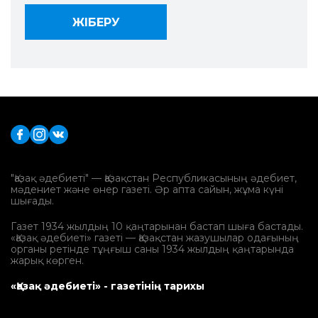
"Қазақ әдебиеті" — Қазақстан Республикасының әдебиет,
мәдениет және өнер газеті. Әр апта сайын, жұма күні
шығады.
Газет 1934 жылдың 10 қаңтарынан бастап шыға бастады.
«Қазақ әдебиеті» газеті — Қазақстан жазушылар одағының
органы ретінде тұңғыш саны 1934 жылдың қаңтарында
жарық көрген.
«Қазақ әдебиеті» - газетінің тарихы