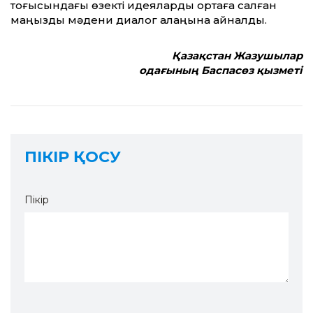
тоғысындағы өзекті идеяларды ортаға салған
маңызды мәдени диалог алаңына айналды.
Қазақстан Жазушылар
одағының Баспасөз қызметі
ПІКІР ҚОСУ
Пікір