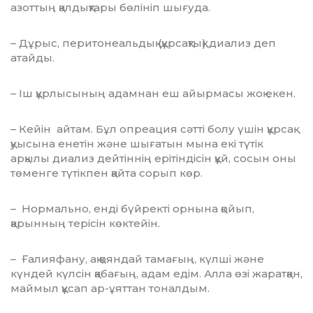
азоттың қалдықтары бөлініп шығуда.
– Дұрыс, перитонеальдық (құрсақтық) диализ деп
атайды.
– Іш құрлысының адамнан еш айырмасы жоқ екен.
– Кейін айтам. Бұл опреация сәтті болу үшін құрсақ
қуысына енетін және шығатын мына екі түтік
арқылы диализ дейтіннің ерітіндісін құй, сосын оны
төменге түтікпен қайта сорып көр.
– Нормально, енді бүйректі орнына қойып,
қарынның терісін көктейін.
– Ғалияфану, ақ қояндай тамағың, күл­ші және
күндей күлсін қабағың, адам едім. Алла өзі жаратқан,
маймыл құсап ар-ұяттан тоналдым.