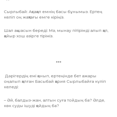
Сырлыбай: Ақсақал ем­нің басы бұны­мыз. Ертең
келіп оң жақ­тағы емге кіріңіз.
Шал ақшасын береді: Мә, мынау піт­і­рім­ді алып қал,
қайыр хош әзірге тіріміз.
***
Дәрігердің емі қонып, ертеңінде бет ажары
оңалып қалған Басыбай қария Сырлыбайға күліп
келеді:
– Әй, балдыз-жан, алтын суға тойдың ба? Әлде,
көк суды ішуді қойдың ба?