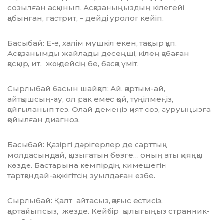
созылған асқынып. Ас­қа­за­ныңыздың кілегейі
қабынған, гастрит, – дейді уролог кейіп.
Басыбай: Е-е, халім мүшкіл екен, тақ­сыр құп.
Асқазанымды жайлады десеңші, кілең қабаған
қасқыр, ит, жоқ дейсің бе, басқа үміт.
Сырлыбай басын шайқап: Ай, қартым-ай,
айтқышсың-ау, ол рак емес қой, түңіл­ме­ңіз,
қайғыланып тез. Олай демеңіз қият сөз, ауруыңызға
қойылған диагноз.
Басыбай: Қазіргі дәрігерлер де сарттың
молдасындай, қызығатын бөзге… оның аты қияң­қы
көзде. Бастарына кемпірдің киме­ше­гін
тартқандай-ақ, жігітсің зуылдаған езбе.
Сырлыбай: Қалт айтасыз, қағыс ести­сіз,
қартайыпсыз, жезде. Кейбір қылы­ғыңыз странник-