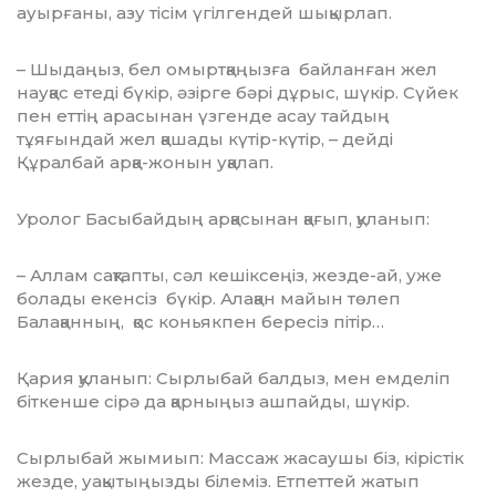
ауырғаны, азу тісім үгілгендей шықырлап.
– Шыдаңыз, бел омыртқаңызға байлан­ған жел
науқас етеді бүкір, әзірге бәрі дұ­рыс, шүкір. Сүйек
пен еттің арасынан үз­ген­де асау тайдың
тұяғындай жел қашады күтір-күтір, – дейді
Құралбай арқа-жонын уқалап.
Уролог Басыбайдың арқасынан қағып, қуланып:
– Аллам сақтапты, сәл кешіксеңіз, жезде-ай, уже
болады екенсіз бүкір. Алақан майын төлеп
Балақанның, қос коньякпен бересіз пітір…
Қария қуланып: Сырлыбай балдыз, мен емделіп
біткенше сірә да қарныңыз ашпайды, шүкір.
Сырлыбай жымиып: Массаж жасаушы біз, кірістік
жезде, уақытыңызды білеміз. Етпеттей жатып