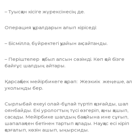
– Туысқан кісіге жүрексінесің де.
Операция құралдарын алып кіріседі:
– Бісміллә, бүйректегі қуайын ақ сайтанды.
– Періштелер қабыл алсын сөзімді. Көп қой бізге
байғұс шалдың айтары.
Қарсақбек мейірбикеге қарап: Жезкиік жеңеше, ал
уколыңды бер.
Сырлыбай екеуі олай-бұлай түртіп қозғайды, шал
оянбайды. Екі урологтың түсі өзгеріп, қаны қашып,
сасады. Мейір­би­ке шалдың бақайына ине сұғып,
шапа­лақ­пен бетінен тартып қалады. Науқас есі кіріп
қозғалып, көзін ашып, ыңырсиды.