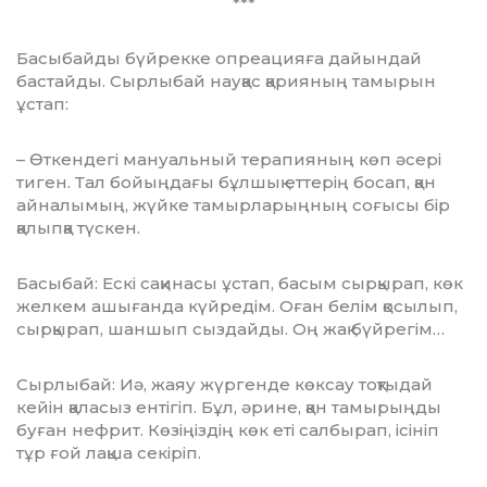
***
Басыбайды бүйрекке опреацияға дайындай
бастайды. Сырлыбай науқас қария­ның тамырын
ұстап:
– Өткендегі мануальный терапияның көп әсері
тиген. Тал бойыңдағы бұлшық етте­рің босап, қан
айналымың, жүйке та­мыр­ларыңның соғысы бір
қалыпқа түскен.
Басыбай: Ескі сақинасы ұстап, басым сырқырап, көк
желкем ашығанда күйредім. Оған белім қосылып,
сырқырап, шаншып сыздайды. Оң жақ бүйрегім…
Сырлыбай: Иә, жаяу жүргенде көксау тоқтыдай
кейін қаласыз ентігіп. Бұл, әрине, қан тамырыңды
буған нефрит. Көзіңіздің көк еті салбырап, ісініп
тұр ғой лақша секіріп.