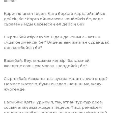
кезбе!
Қария құлағын төсеп: Қаға берісте кар­та ойнайық
дейсің бе? Карта ойнамасам көнбейсіз бе, әлде
сұрағанымды бермесең өл дейсің бе?
Сырлыбай өтірік күліп: Одан да коньяк – алтын
суды бермейсің бе? Әлде алақан жайған сұраншақ
деп сенбейсің бе?
Басыбай: Беу, ындыны кепкір балдыз-ай,
жездеңе салық салмасаң, шөлдейсің бе?
Сырлыбай: Асқазаныңыз ауыра ма, қатты күлгенде?
Немесе жөтеліп, буын сыздап шанши ма, жаяу
жүргенде.
Басыбай: Қатты ұрысып, таң атпай тұр-тұр десе,
сосын апаң ақша жоқ деп тілдесе. Тиш, ренжісем
приступ ұстайды үндеме. Іші­ме тышқан кіргендей