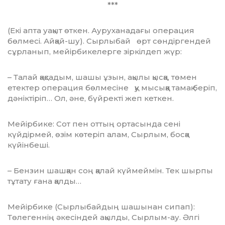
***
(Екі апта уақыт өткен. Ауруханадағы операция
бөлмесі. Айқай-шу). Сырлыбай өрт сөндіргендей
сұрланып, мейірбикелерге зіркілдеп жүр:
– Талай қақсадым, шашы ұзын, ақылы қысқа, төмен
етектер операция бөлмесіне қу мысыққа тамақ беріп,
дәніктіріп… Ол, әне, бүйректі жеп кеткен.
Мейірбике: Сот пен оттың ортасында сені
күйдірмей, өзім көтеріп алам, Сырлым, босқа
күйінбеші.
– Бензин шашқан соң қалай күймеймін. Тек шырпы
тұтату ғана қалды…
Мейірбике (Сырлыбайдың шашынан сипап):
Төле­ген­нің әкесіндей ақылды, Сырлым-ау. Әлгі