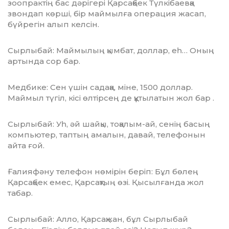
зоопрактің бас дәрігері Қарсақбек Түлкі­баевқа
звондап көрші, бір маймылға операция жасап,
бүйрегін алып келсін.
Сырлыбай: Маймылың қымбат, доллар, еһ… Оның
артында сор бар.
Медбике: Сен үшін садақа, міне, 1500 доллар.
Маймыл түгіл, кісі өлтірсең де құты­латын жол бар .
Сырлыбай: Уһ, әй шайқы, тоқалым-ай, сенің басың
компьютер, таптың амалын, давай, телефонын
айта ғой.
Ғалияфәну телефон нөмірін беріп: Бұл бөлең
Қарсақбек емес, Қарсақтың өзі. Қысыл­ғанда жол
табар.
Сырлыбай: Алло, Қарсақжан, бұл Сырлыбай