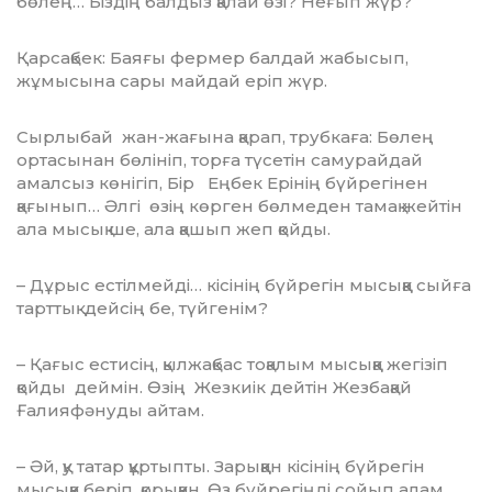
бөлең… Біздің балдыз қалай өзі? Неғып жүр?
Қарсақбек: Баяғы фермер балдай жабысып,
жұмысына сары майдай еріп жүр.
Сырлыбай жан-жағына қарап, трубкаға: Бөлең
ортасынан бөлініп, торға түсетін самурайдай
амалсыз көнігіп, Бір Еңбек Ері­нің бүйрегінен
қағынып… Әлгі өзің көр­ген бөлмеден тамақ жейтін
ала мысық ше, ала қашып жеп қойды.
– Дұрыс естілмейді… кісінің бүйрегін мысыққа сыйға
тарттық дейсің бе, түйге­нім?
– Қағыс естисің, қылжақбас тоқалым мысыққа жегізіп
қойды деймін. Өзің Жез­киік дейтін Жезбақай
Ғалияфәнуды айтам.
– Әй, қу татар құртыпты. Зарыққан кісі­нің бүйрегін
мысыққа беріп, қорыққан. Өз бүйрегіңді сойып алам