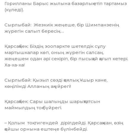
Горилланы Барыс жылына базарлық етіп тартамыз
(күледі).
Сырлыбай: Жезкиік жеңеше, бір Шим­па­нзенің
жүрегін салып бересің…
Қарсақбек: Біздің зоопаркте шетелдік сұлу
мартышкалар көп, оның жүрегін сал­саң,
жеңешем одан әрі секіріп, бір пысықай қағып кетері.
Ха-ха-ха!
Сырлыбай: Қызыл сөзді қоялық. Ұшыр кәне,
көңілімді Алланың ақ үйрегі!
Қарсақбек: Сары шалыңды шарықтат­сын
маймылдың тоқ бүйрегі.
– Қолым тоқ тигендей дірілдейді. Қар­сақ­жан, өзің
қойшы орнына ештеңе бүлін­бейді.