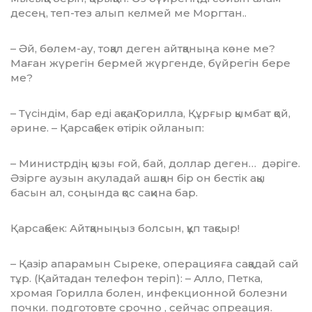
десең, теп-тез алып келмей ме Моргтан..
– Әй, бөлем-ау, тоқал деген айтқаныңа көне ме?
Маған жүрегін бермей жүргенде, бүйрегін бере
ме?
– Түсіндім, бар еді ақсақ Горилла, Құр­ғыр қымбат қой,
әрине. – Қарсақбек өтірік ойланып:
– Министрдің қызы ғой, бай, доллар деген… дәріге.
Әзірге аузын акуладай ашқан бір он бестік ақы
басын ал, соңында қос сақина бар.
Қарсақбек: Айтқаныңыз болсын, құп тақсыр!
– Қазір апарамын Сыреке, операцияға сақадай сай
тұр. (Қайтадан телефон теріп): – Алло, Петка,
хромая Горилла болен, инфекционной болезни
почки. подготовте срочно , сейчас опреация.