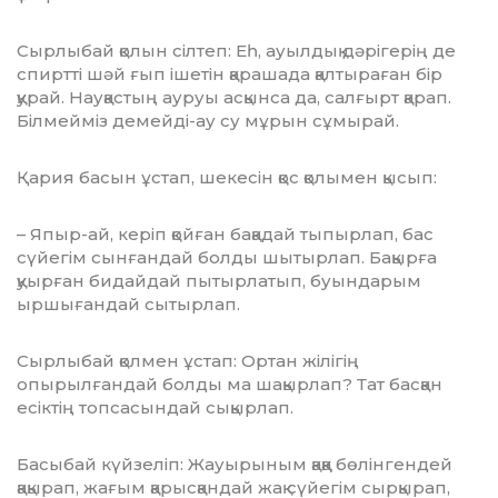
Сырлыбай қолын сілтеп: Еһ, ауылдық дәрігерің де
спиртті шәй ғып ішетін қарашада қалтыраған бір
қурай. Науқастың ауруы асқынса да, салғырт қа­рап.
Білмейміз демейді-ау су мұрын сұмы­рай.
Қария басын ұстап, шекесін қос қолымен қысып:
– Япыр-ай, керіп қойған бақадай тыпырлап, бас
сүйегім сынғандай болды шы­тыр­лап. Бақырға
қуырған бидайдай пытыр­ла­тып, буындарым
ыршығандай сы­тыр­лап.
Сырлыбай қолмен ұстап: Ортан жілігің
опырылғандай болды ма шақырлап? Тат басқан
есіктің топсасындай сықырлап.
Басыбай күйзеліп: Жауырыным қаққа бөлінгендей
қақырап, жағым қарысқандай жақ сүйегім сырқырап,