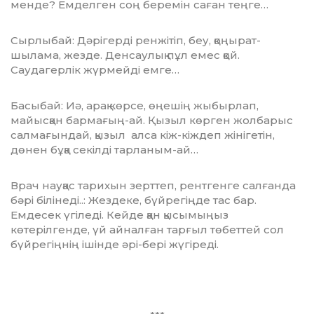
менде? Емделген соң беремін саған теңге…
Сырлыбай: Дәрігерді ренжітіп, беу, қоңырат­
шылама, жезде. Денсаулық пұл емес қой.
Саудагерлік жүрмейді емге…
Басыбай: Иә, арақ көрсе, өңешің жыбырлап,
майысқан бармағың-ай. Қызыл көрген жолбарыс
салмағындай, қызыл алса кіж-кіждеп жінігетін,
дөнен бұқа секілді тарланым-ай…
Врач науқас тарихын зерттеп, рентгенге салғанда
бәрі білінеді..: Жездеке, бүй­регіңде тас бар.
Емдесек үгіледі. Кейде қан қысымыңыз
көтерілгенде, үй айналған тарғыл төбеттей сол
бүйрегіңнің ішінде әрі-бері жүгіреді.