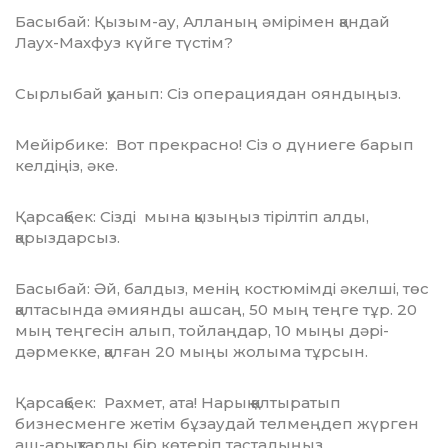
Басыбай: Қызым-ау, Алланың әмірімен қандай
Лаух-Махфуз күйге түстім?
Сырлыбай қуанып: Сіз операциядан ояндыңыз.
Мейірбике: Вот прекрасно! Сіз о дүние­ге барып
келдіңіз, әке.
Қарсақбек: Сізді мына қызыңыз тіріл­тіп алды,
қарыздарсыз.
Басыбай: Әй, балдыз, менің костюмімді әкелші, төс
қалтасында әмиянды ашсаң, 50 мың теңге тұр. 20
мың теңгесін алып, той­лаң­дар, 10 мыңы дәрі-
дәрмекке, қалған 20 мыңы жолыма тұрсын.
Қарсақбек: Рахмет, ата! Нарық қалты­ратып
бизнесменге жетім бұзаудай телмең­деп жүрген
аш-арықтарды бір көтеріп тастадыңыз.