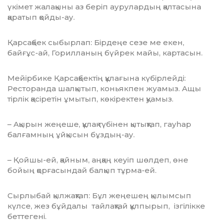
үкімет жалақыны аз беріп ауру­лардың қалтасына
қаратып қойды-ау.
Қарсақбек сыбырлап: Бірдеңе сезе ме екен,
байғұс-ай, Горилланың бүйрек майы, картасын.
Мейірбике Қарсақбектің құлағына күбірлейді:
Ресторанда шалқытып, коньякпен жуамыз. Ащы
тірлік қасіретін ұмытып, көкіректен қуамыз.
– Ақырын жеңеше, құлақ түбінен қытықтап, гауһар
балғамның ұйқысын бұздың-ау.
– Қойшы-ей, қайным, аңқаң кеуіп шөлдеп, өне
бойың қорғасындай балқып тұрма-ей.
Сырлыбай қылжақтап: Бұл жеңешең қылымсып
күлсе, жез бұйдалы тайлақтай құлпырып, ізгілікке
беттегені.