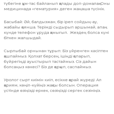
түбегіне құм-тас байланып қалады доп-домалақ. Оны
медицинада «гематурия» деген жаңаша түсінік.
Басыбай: Әй, балдызжан, бір іреп сой­дың-ау,
жабайы қоянша. Терімді сыдырып аршымай, апаң
күнде телефон ұруда қамы­ғып. Жездең болса күні
біткен жалшыдай.
Сырлыбай орнынан тұрып: Біз үйренген кәсіптен
қашпаймыз. Қолхат берсең, ішіңді қопарып,
бүйрегіңді ауыстырып тастаймыз. Сіз дайын
болсаңыз көкесі? Біз де қорқып, саспаймыз.
Уролог сырт киімін киіп, есікке қарай жүреді: Ал
қариям, көңіл-күйіңіз жақсы болсын. Операция
үстінде өзіңізді еркек, сөзіңізді сергек сезініңіз.