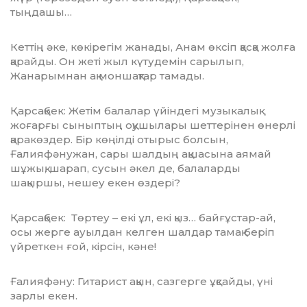
тыңдашы…
Кеттің әке, көкірегім жанады, Анам өксіп қасқа жолға
қарайды. Он жеті жыл күтудемін сары­лып,
Жанарымнан ақ моншақтар тамады.
Қар­сақ­бек: Жетім балалар үйіндегі музыкалық
жоғарғы сыныптың оқушы­лары шеттерінен өнерлі
қаракөздер. Бір көңілді отырыс болсын,
Ғалияфәнужан, сары шалдың ақша­сына аямай
шұжық, шарап, сусын әкел де, балаларды
шақыршы, нешеу екен өздері?
Қарсақбек: Төртеу – екі ұл, екі қыз… бай­ғұс­тар-ай,
осы жерге ауылдан келген шалдар тамақ беріп
үйреткен ғой, кірсін, кәне!
Ғалияфәну: Гитарист ақын, сазгерге ұқсайды, үні
зарлы екен.