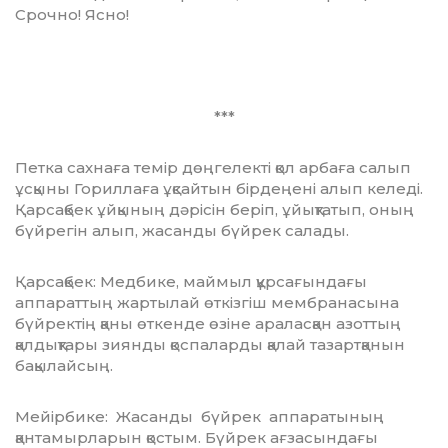
Срочно! Ясно!
***
Петка сахнаға темір дөңгелекті қол ар­баға салып
ұсқыны Гориллаға ұқсайтын бірдеңені алып келеді.
Қарсақбек ұйқы­ның дәрісін беріп, ұйықтатып, оның
бүйрегін алып, жасанды бүйрек салады.
Қарсақбек: Медбике, маймыл құрса­ғын­дағы
аппараттың жартылай өткізгіш мембранасына
бүйректің қаны өткенде өзіне араласқан азоттың
қалдықтары зиянды қоспаларды қалай тазартқанын
бақылайсың.
Мейірбике: Жасанды бүйрек аппа­раты­ның
қантамырларын қостым. Бүйрек ағза­сын­дағы