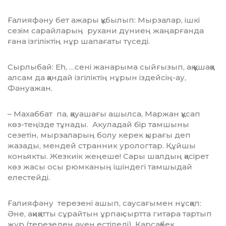
Ғалияфәну бет ажары құбылып: Мырзалар, ішкі
сезім сарайларың рухани дү­ниең жаңарғанда
ғана ізгіліктің нұр шапа­ғаты түседі.
Сырлыбай: Еһ, …сені жанарыма сый­ғызып, ақ құшаққа
алсам да қандай ізгі­лік­тің нұрын іздейсің-ау,
Фәнуажан.
– Махаббат па, қауашағы ашылса, Маржан құсап
көз-теңізде тұнады. Акуладай бір тамшыны
сезетін, мырзаларың болу керек қырағы деп
жазады, мендей странник урологтар. Құйшы
коньякты. Жезкиік жеңеше! Сары шалдың қасірет
көз жасы осы рюмканың ішіндегі тамшыдай
елестейді.
Ғалияфәну терезені ашып, саусағы­мен нұсқап:
Әне, ақиқатты сұрайтын ұрпақ сырт­та гитара тартып
жүр (терезеден әуен естіледі), Қарсақбек,