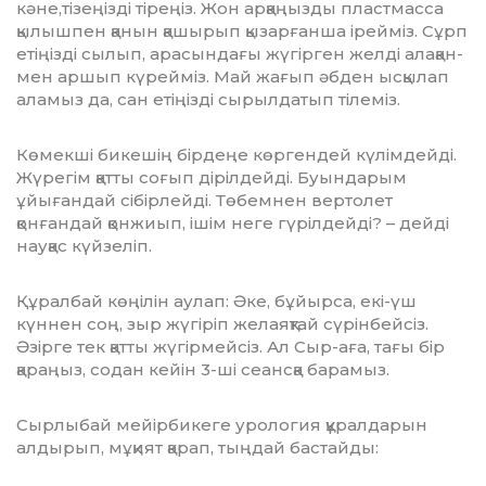
кәне,тізеңізді тіреңіз. Жон арқаңызды пластмасса
қылышпен қанын қашырып қызарғанша ірейміз. Сұрп
етіңіз­ді сылып, арасындағы жүгірген желді ала­қан­
мен аршып күрейміз. Май жағып әбден ысқылап
аламыз да, сан етіңізді сырылдатып тілеміз.
Көмекші бикешің бірдеңе көргендей күлімдейді.
Жүрегім қатты соғып дірілдейді. Буындарым
ұйығандай сібірлейді. Төбем­нен вертолет
қонғандай қонжиып, ішім неге гүрілдейді? – дейді
науқас күйзеліп.
Құралбай көңілін аулап: Әке, бұйырса, екі-үш
күннен соң, зыр жүгіріп желаяқтай сүрінбейсіз.
Әзірге тек қатты жүгірмейсіз. Ал Сыр-аға, тағы бір
қараңыз, содан кейін 3-ші сеансқа барамыз.
Сырлыбай мейірбикеге урология құрал­дарын
алдырып, мұқият қарап, тыңдай бас­тайды: