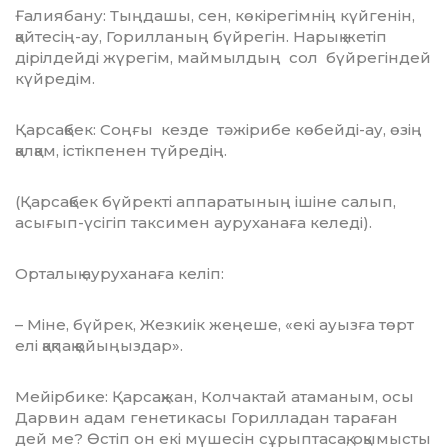
Ғалиябану: Тыңдашы, сен, көкірегімнің күйгенін,
қайтесің-ау, Горилланың бүйре­гін. Нарық жетіп
дірілдейді жүрегім, май­мыл­дың сол бүйрегіндей
күйредім.
Қарсақ­бек: Соңғы кезде тәжірибе көбейді-ау, өзің
қалқам, істікпенен түйредің.
(Қарсақбек бүйректі аппаратының ішіне салып,
асығып-үсігіп таксимен ауру­ха­наға келеді).
Орталық ауруханаға келіп:
– Міне, бүйрек, Жезкиік жеңеше, «екі ауызға төрт
елі қақпақ қойыңыздар».
Мейірбике: Қарсақжан, Колчактай ата­маным, осы
Дарвин адам генетикасы Горилладан тараған
дей ме? Өстіп он екі мүшесін сұрыптасақ, оқымысты