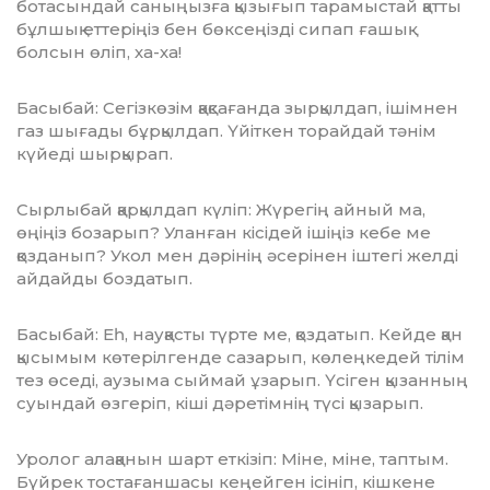
ботасындай саныңызға қызығып тарамыстай қатты
бұлшық еттеріңіз бен бөксеңізді сипап ғашық
болсын өліп, ха-ха!
Басыбай: Сегізкөзім қақсағанда зыр­қыл­­дап, ішімнен
газ шығады бұрқылдап. Үйіт­кен торайдай тәнім
күйеді шыр­қырап.
Сырлыбай қарқылдап күліп: Жүрегің айный ма,
өңіңіз бозарып? Уланған кісідей ішіңіз кебе ме
қозданып? Укол мен дәрінің әсерінен іштегі желді
айдайды боздатып.
Басыбай: Еһ, науқасты түрте ме, қозда­тып. Кейде қан
қысымым көтерілгенде сазарып, көлеңкедей тілім
тез өседі, аузыма сыймай ұзарып. Үсіген қызанның
суындай өзгеріп, кіші дәретімнің түсі қызарып.
Уролог алақанын шарт еткізіп: Міне, міне, таптым.
Бүйрек тостағаншасы кеңей­ген ісініп, кішкене