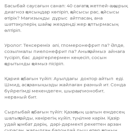
Басыбай саусағын санап: 40 сағатқа жетпей-ақ, қырық
диагноз қоясыңдар көпіріп, қайсысы рас, қайсысы
өтірік? Ма­ғиз­ың­ды дұрыс айтпасаң, ана
шәттәкулерің шайқы жездеңді жер қаптырмасың
өлтіріп.
Уролог: Тексереміз әлі, гломеронефрит па? Әлде,
созылмалы пиелонефрит па? Анық­таймыз айнаға
түсіріп, бас дәрігер­лер­мен кеңесіп, сосын
қорытынды қоямыз пісіріп.
Қария қабағын түйіп: Ауылдағы доктор айтып еді.
Шмид, асқазаныңызды жай­­лаған разный ит. Сонда
бүйрегімді ме­кендеген, шырақ, пионобит,
нервный бит.
Сырлыбай қабағын түйіп: Қазақтың шалын емдесең
шалықтайды, көкірегің күйіп, түңілме кәрім. Қазір
удай қымбат дәрің, дәрі-дәрмекті рекеттен арзан
сұра­саң, жарылған балондай пыш етер қар­ның.