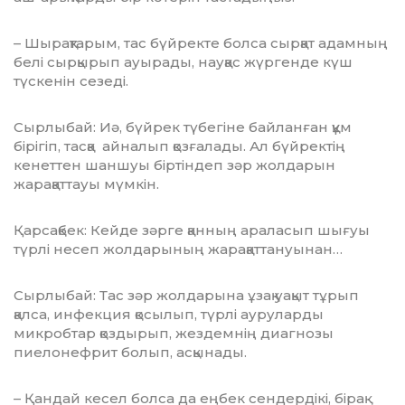
– Шырақтарым, тас бүйректе болса сыр­қат адамның
белі сырқырып ауырады, науқас жүргенде күш
түскенін сезеді.
Сырлыбай: Иә, бүйрек түбегіне бай­лан­ған құм
бірігіп, тасқа айналып қозғалады. Ал бүйректің
кенеттен шаншуы біртіндеп зәр жолдарын
жарақаттауы мүмкін.
Қарсақбек: Кейде зәрге қанның араласып шығуы
түрлі несеп жолдарының жарақат­тануынан…
Сырлыбай: Тас зәр жолдарына ұзақ уақыт тұрып
қалса, инфекция қосылып, түрлі ауруларды
микробтар қоздырып, жездемнің диагнозы
пиелонефрит болып, асқынады.
– Қандай кесел болса да еңбек сендер­дікі, бірақ