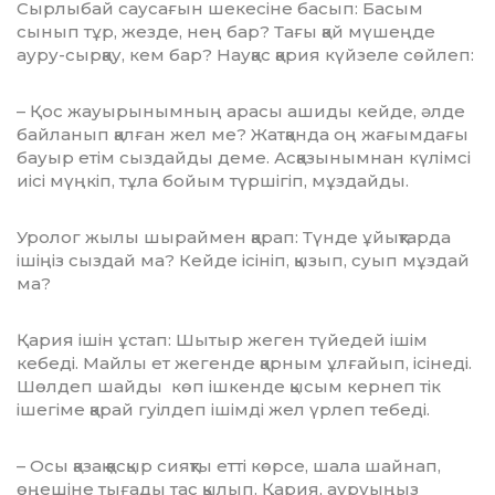
Сырлыбай саусағын шекесіне басып: Басым
сынып тұр, жезде, нең бар? Тағы қай мүшеңде
ауру-сырқау, кем бар? Науқас қария күйзеле сөйлеп:
– Қос жауырынымның арасы ашиды кейде, әлде
байланып қалған жел ме? Жатқанда оң жағымдағы
бауыр етім сыздайды деме. Асқазынымнан күлімсі
иісі мүңкіп, тұла бойым түршігіп, мұздайды.
Уролог жылы шыраймен қарап: Түнде ұйықтарда
ішіңіз сыздай ма? Кейде ісініп, қызып, суып мұздай
ма?
Қария ішін ұстап: Шытыр жеген түйе­дей ішім
кебеді. Майлы ет жегенде қарным ұлғайып, ісінеді.
Шөлдеп шайды көп іш­кен­­де қысым кернеп тік
ішегіме қарай гуіл­деп ішімді жел үрлеп тебеді.
– Осы қазақ қасқыр сияқты етті көрсе, шала шайнап,
өңешіне тығады тас қылып. Қария, ауруыңыз