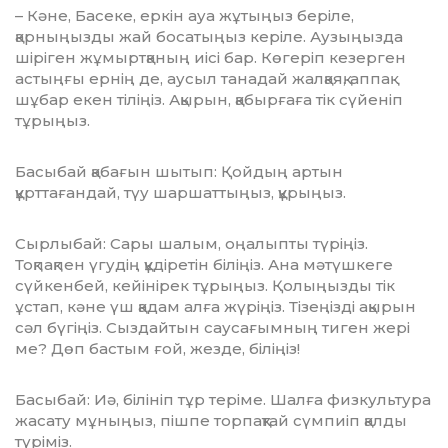
– Кәне, Басеке, еркін ауа жұтыңыз бері­ле,
қарныңызды жай босатыңыз керіле. Аузыңызда
шіріген жұмыртқаның иісі бар. Көгеріп кезерген
астыңғы ернің де, аусыл танадай жалқаяқ, аппақ
шұбар екен тіліңіз. Ақырын, қабырғаға тік сүйеніп
тұрыңыз.
Басыбай қабағын шытып: Қойдың артын
құрттағандай, түу шаршаттыңыз, құрыңыз.
Сырлыбай: Сары шалым, оңалыпты түріңіз.
Тоқпақпен үгудің құдіретін білі­ңіз. Ана мәтүшкеге
сүйкенбей, кейінірек тұ­рыңыз. Қолыңызды тік
ұстап, кәне үш қадам алға жүріңіз. Тізеңізді ақырын
сәл бүгіңіз. Сыздайтын саусағымның тиген жері
ме? Дөп бастым ғой, жезде, біліңіз!
Басыбай: Иә, білініп тұр теріме. Шал­ға физкультура
жасату мұныңыз, пішпе торпақтай сүмпиіп қалды
түріміз.