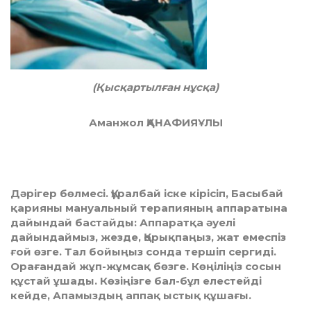
(Қысқартылған нұсқа)
Аманжол ҚАНАФИЯҰЛЫ
Дәрігер бөлмесі. Құралбай іске кірісіп, Басыбай
қарияны мануальный терапияның аппаратына
дайындай бастайды: Аппаратқа әуелі
дайындаймыз, жезде, Қорықпаңыз, жат емеспіз
ғой өзге. Тал бойыңыз сонда тершіп сергиді.
Орағандай жұп-жұмсақ бөзге. Көңіліңіз сосын
құстай ұшады. Көзіңізге бал-бұл елестейді
кейде, Апамыздың аппақ ыстық құшағы.