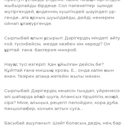
жыбырлайды бірдеңе. Сол пәлекеттер ішімде
жүгірген­дей, қанденнің күшігіндей шәуілдеп үр­
генде…ата қарның шуылдайды, дейді, немерем
ойнап құлақ түргенде.
Сырлыбай қолын қусырып: Дәрігердің міндеті айту
ғой, түсінбейсің жезде көзбен кім көреді? Ол
құрттай ғана бактерия-ми­кроб.
Науқас түсі өзгеріп: Қан құйылған дей­сің бе?
Құйттай ғана мишыққы кровь. Е… онда халім қиын
екен. Тезірек апаңа же­те­йін жылы мекен.
Сырлыбай: Дәрігердің кеңесін тың­дап, үйренесіз
әлі шаһарда айқай-шуға, Апамсыз тіршілігің жоқ қой,
сірә? Міне, алыңыз, рецепт пелойдин, кора дуба.
Көкшолақ бер, коньяк алтын суға…
Басыбай ашуланып: Шәйт боласың дедің, нең бар