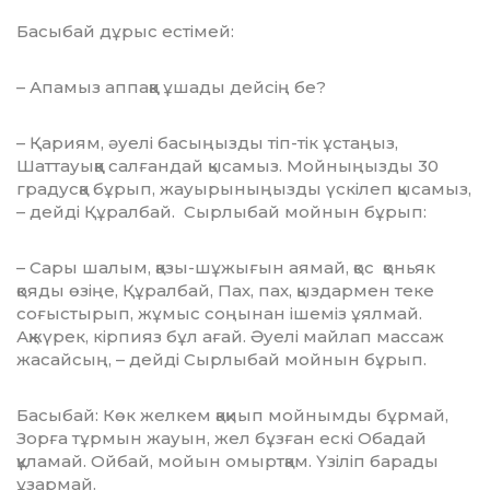
Басыбай дұрыс естімей:
– Апамыз аппаққа ұшады дейсің бе?
– Қариям, әуелі басыңызды тіп-тік ұстаңыз,
Шаттауыққа салғандай қысамыз. Мойныңызды 30
градусқа бұрып, жауыры­ныңызды үскілеп қысамыз,
– дейді Құрал­бай. Сырлыбай мойнын бұрып:
– Сары шалым, қазы-шұжығын аямай, қос қоньяк
қояды өзіңе, Құралбай, Пах, пах, қыздармен теке
соғыстырып, жұмыс соңынан ішеміз ұялмай.
Ақжүрек, кірпияз бұл ағай. Әуелі майлап массаж
жасайсың, – дейді Сырлыбай мойнын бұрып.
Басыбай: Көк желкем қақиып мойнымды бұрмай,
Зорға тұрмын жауын, жел бұз­ған ескі Обадай
құламай. Ойбай, мойын омыртқам. Үзіліп барады
ұзармай.