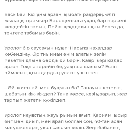
Басыбай: Кісі құны арзан, қымбатырақ дәрің. Әлгі
жылаңқы премьер Берещенкоға ұқсап, бар нәрсені
жоқ дейтін зарың. Пейілі қасқалдақтың қаны болса да,
теңгеге табамыз бәрін.
Уролог бір саусағын нұқып: Нарықта нахалдар
көбейді-ау, бір тиыннан өнім алатын зәлім.
Рекеттің қолына бердік қой бәрін. Қазір кәрі қыздар
арзан. Тоқал әпе­рейін бе, уақытша шалым? Естіп
қоймасын, қатындардың құлағы ұзын тек.
– Әй, жиен-ай, мен бұқамын ба? Танауын көтеріп,
шабатын кіж-кіждеп? Тана көр­се, көзі қызарып, жер
тарпып жететін күжілдеп.
Уролог науқастың жауырынын қағып: Қариям, қысыр
әңгімені қойып, мен қарап болған соң, 40-тан асқан
матүшкелерің укол салсын келіп. Зеңгібабаның