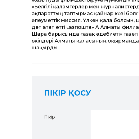
«Белгілі қаламгерлер мен журналистер
ақпараттың таптырмас қайнар көзі болға
әлеуметтік миссия. Үлкен қала болсын, 
деп атап өтті «Қазпошта» АҚ Алматы фи
Шара барысында «Қазақ әдебиеті» газе
өкілдері Алматы қаласының оқырманда
шақырды.
ПІКІР ҚОСУ
Пікір