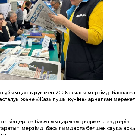
інің ұйымдастыруымен 2026 жылғы мерзімді баспасө
талуы және «Жазылушы күніне» арналған мерекелік
 өкілдері өз басылымдарының көрме стендтерін
аратып, мерзімді басылымдарға бөлшек сауда арқ
ды.