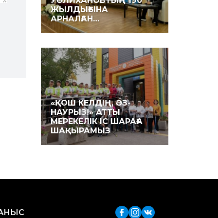
УӘЛИХАНОВТЫҢ 190
ЖЫЛДЫҒЫНА
АРНАЛҒАН…
«ҚОШ КЕЛДІҢ, ӘЗ-
НАУРЫЗ!» АТТЫ
МЕРЕКЕЛІК ІС ШАРАҒА
ШАҚЫРАМЫЗ
ЛАНЫС