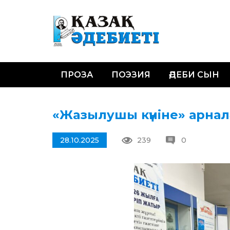
ПРОЗА
ПОЭЗИЯ
ӘДЕБИ СЫН
«Жазылушы күніне» арнал
28.10.2025
239
0