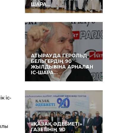
ШАРА…
АТЫРАУДА ГЕРОЛЬД
БЕЛЬГЕРДІҢ 90
ЖЫЛДЫҒЫНА АРНАЛҒАН
ІС-ШАРА…
з
 іс-
«ҚАЗАҚ ӘДЕБИЕТІ»
ылы
ГАЗЕТІНІҢ 90