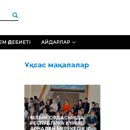
ЛЕМ ӘДЕБИЕТІ
АЙДАРЛАР
Ұқсас мақалалар
ҒЫЛЫМ ОРДАСЫНДА
РЕСПУБЛИКА КҮНІНЕ
АРНАЛҒАН МЕРЕКЕЛІК ІС-