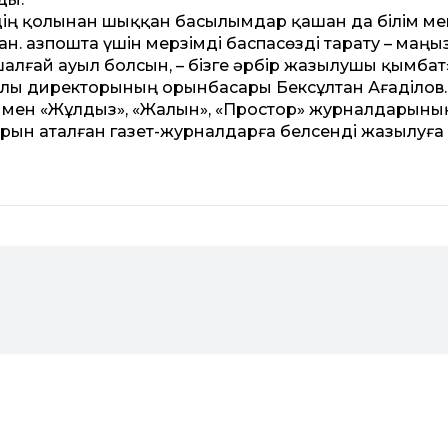
дің қолынан шыққан басылымдар қашан да білім ме
н. Қазпошта үшін мерзімді баспасөзді тарату – маң
шалғай ауыл болсын, – бізге әрбір жазылушы қымбат»
лиалы директорының орынбасары Бексұлтан Ағаділов.
ті мен «Жұлдыз», «Жалын», «Простор» журналдарыны
рын аталған газет-журналдарға белсенді жазылуға