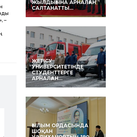
ЖЫЛДЫҒЫНА АРНАЛҒАН
н
САЛТАНАТТЫ…
ызды
, –
ң
ЖЕТІСУ
УНИВЕРСИТЕТІНДЕ
СТУДЕНТТЕРГЕ
АРНАЛҒАН…
ҒЫЛЫМ ОРДАСЫНДА
ШОҚАН