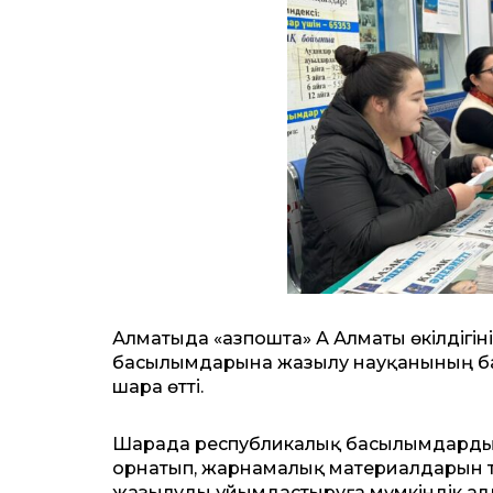
Алматыда «Қазпошта» АҚ Алматы өкілдіг
басылымдарына жазылу науқанының бас
шара өтті.
Шарада республикалық басылымдардың
орнатып, жарнамалық материалдарын т
жазылуды ұйымдастыруға мүмкіндік ал