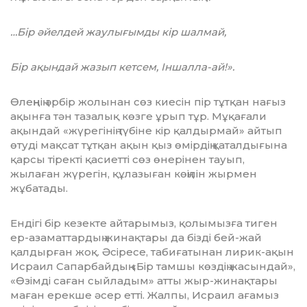
…Бір әйелдей жаулығымды кір шалмай,
Бір ақындай жазып кетсем, Іншалла-ай!».
Өлеңнің әрбір жолынан сөз киесін пір тұтқан нағыз
ақынға тән тазалық көзге ұрып тұр. Мұқағали
ақындай «жүрегінің түбіне кір қалдырмай» айтып
өтуді мақсат тұтқан ақын қыз өмірдің қаталдығына
қар­сы тіректі қасиетті сөз өнерінен тауып,
жылаған жүрегін, құлазыған көңілін жырмен
жұбатады.
Ендігі бір кезекте айтарымыз, қолы­мыз­ға тиген
ер-азаматтардың жинақтары да бізді бей-жай
қалдырған жоқ. Әсіресе, та­би­ға­ты­нан лирик-ақын
Исраил Сапар­байдың «Бір тамшы көздің жасындай»,
«Өзімді са­ған сыйладым» атты жыр-жинақтары
маған ерекше әсер етті. Жалпы, Исраил ағамыз