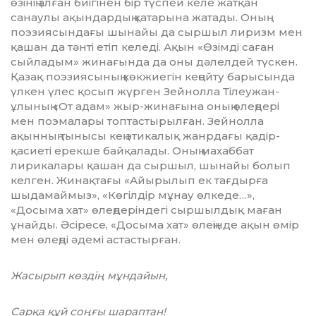
өзінің алған биігінен бір түспей келе жат­қан
санаулы ақындардың қатарына жатады. Оның
поэзиясындағы шынайы да сыршыл лиризм мен
қашан да тәнті етіп келеді. Ақын «Өзімді саған
сыйладым» жинағында да оны дәлелдей түскен.
Қазақ поэзиясы­ның көкжиегін кеңейту барысында
үлкен үлес қосып жүрген Зейнолла Тілеужан­
ұлының «От адам» жыр-жинағына оның өлеңдері
мен поэмалары топтастырылған. Зейнолла
ақынның тынысы кең этикалық жанрдағы қадір-
қасиеті ерекше байқалады. Оның махаббат
лирикалары қашан да сыршыл, шынайы болып
келген. Жинақ­тағы «Айырылып ек тағдырға
шыдамаймыз», «Көгілдір мұнау өлкеде…»,
«Досыма хат» өлеңдеріндегі сыршылдық маған
ұнайды. Әсіресе, «Досыма хат» өле­ңін­де ақын өмір
мен өлеңді әдемі астас­тырған.
Жасырып көздің мұндайын,
Сарқа құй соңғы шараптан!