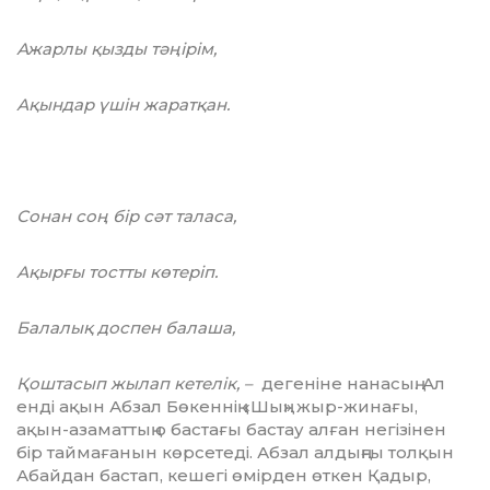
Ажарлы қызды тәңірім,
Ақындар үшін жаратқан.
Сонан соң бір сәт таласа,
Ақырғы тостты көтеріп.
Балалық доспен балаша,
Қоштасып жылап кетелік, –
дегеніне нанасың. Ал
енді ақын Абзал Бөкеннің «Шың» жыр-жинағы,
ақын-азаматтың о бастағы бастау алған негізінен
бір таймағанын көрсетеді. Абзал алдыңғы толқын
Абайдан бастап, кешегі өмірден өткен Қадыр,