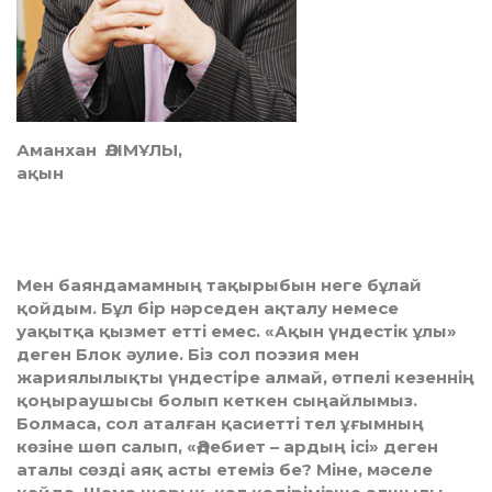
Аманхан ӘЛІМҰЛЫ,
ақын
М
ен баяндамамның тақырыбын неге бұлай
қойдым. Бұл бір нәрседен ақталу немесе
уақытқа қызмет етті емес. «Ақын үндестік ұлы»
деген Блок әулие. Біз сол поэзия мен
жариялылықты үндестіре алмай, өтпелі кезеннің
қоңыраушысы болып кеткен сыңайлымыз.
Болмаса, сол аталған қасиетті тел ұғымның
көзіне шөп салып, «Әдебиет – ардың ісі» деген
аталы сөзді аяқ асты етеміз бе? Міне, мәселе