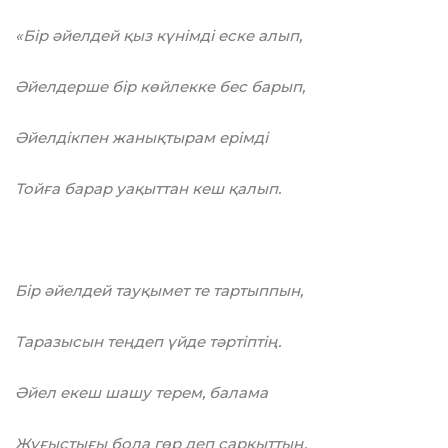
«Бір әйелдей қыз күнімді еске алып,
Әйелдерше бір көйлекке бес барып,
Әйелдікпен жанықтырам ерімді
Тойға барар уақыттан кеш қалып.
Бір әйелдей тауқымет те тартыппын,
Таразысын теңдеп үйде тәртіптің.
Әйел екеш шашу терем, балама
Жұғыстығы бола гөр деп сарқыттың.