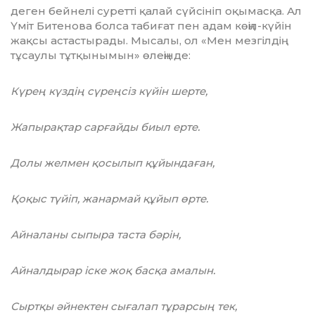
деген бейнелі суретті қалай сүйсініп оқы­мас­қа. Ал
Үміт Битенова болса табиғат пен адам көңіл-күйін
жақсы астастырады. Мысалы, ол «Мен мезгілдің
тұсаулы тұтқыны­мын» өлеңінде:
Күрең күздің сүреңсіз күйін шерте,
Жапырақтар сарғайды биыл ерте.
Долы желмен қосылып құйындаған,
Қоқыс түйіп, жанармай құйып өрте.
Айналаны сыпыра таста бәрін,
Айналдырар іске жоқ басқа амалын.
Сыртқы әйнектен сығалап тұрарсың тек,