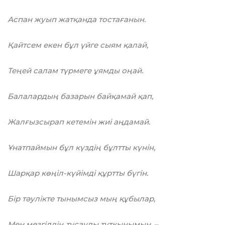
Аспан жуып жатқанда тостағанын.
Қайтсем екен бұл үйге сыям қалай,
Теңей салам түрмеге ұямды оңай.
Балалардың базарын байқамай қап,
Жалғызсырап кетемін жиі аңдамай.
Ұнатпаймын бұл күздің бұлтты күнін,
Шарқар көңіл-күйімді құртты бүгін.
Бір тәулікте тынымсыз мың құбылар,
Мен мезгілдің тұсаулы тұтқынымын, –