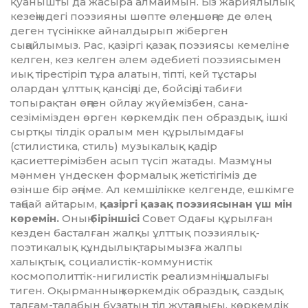
қуанышты да жасыра алмаймын. Біз жариялылық
кезе­ңіндегі поэзияны шөпте өлең, шөңге де өлең
деген түсінікке айналдырып жіберген
сыңайлымыз. Рас, қазіргі қазақ поэзиясы кемеліне
келген, кез келген әлем әдебиеті поэзиясымен
иық тірестіріп тұра алатын, тіпті, кей тұстары
олардан ұлттық қансіңді де, бойсіңді табиғи
топырақтан өңген ойлау жүйемізбен, сана-
сезімімізден өрген көр­кем­дік пен образдық, ішкі
сыртқы тілдік оралым мен құрылымдағы
(стилистика, стиль) музыкалық қадір
қасиеттерімізбен асып түсіп жатады. Мазмұны
мәнмен үн­дескен формалық жетістігіміз де
өзінше бір әңгіме. Ал кемшілікке келгенде, ешкімге
таңбай айтарым,
қазіргі қазақ поэзиясынан үш мін
көремін.
Оның
біріншісі
Совет Одағы құрылған
кезден басталған жалқы ұлттық поэзиялық-
поэтикалық құнды­лық­тары­мыз­ға жалпы
халықтық, социалис­тік-ком­мунистік
космополиттік-нигилистік реа­лизмнің шалығы
тиген. Оқырманның көр­кемдік образдық, саздық
талғам-тала­бын бұзатын тіл жұтаңдығы, көркемдік