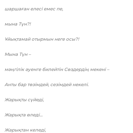
шаршаған елесі емес пе,
мына Түн?!
Ұйықтамай отырмын неге осы?!
Мына Түн –
мәңгілік әуенге билейтін Сөздердің мекені –
Анты бар төзімдей, сезімдей некелі.
Жарықты сүйеді,
Жарықта өледі…
Жарықтан келеді,