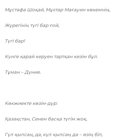
Мұстафа Шоқай, Мұхтар Мағауин көкемнің,
Жүрегінің түгі бар ғой,
Түгі бар!
Күнге қарай керуен тартқан кезім бұл.
Тұман – Дүние.
Көкжиекте көзім-дүр:
Қазақстан, Сенен басқа түгім жоқ,
Гүл қылсаң, да, күл қылсаң да – өзің біл,