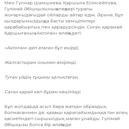
Мен Гүлнәр Шәмшиева, Қаршыға Есім­сейі­това,
Гүлімай Әбішқызының өлеңдері туралы
жоғарғыдағыдай ойларды айтар едім. Әрине, бұл
қыздарымыздың да басты кемшіліктері
қарабайырлық пен қарадүрсіндік. Соған қарамай
Қаршығаның «Ақтоған» өлеңіндегі:
«Ақтоған» деп атаған бұл өңірді,
Жалғастырам онымен өмірімді.
Туған үйдің тұқымы қалықтаған,
Саған қарай көп бұрам көңілімді.
Бұл жолдарда асып бара жатқан образдық
болмағанмен де, қазақы қара­пайым­­дыққа тән өлең
қасиетіндегі сыр­шыл­дық маған ұнайды. Гүлімай
Әбішқызы болса бір өлеңінде: