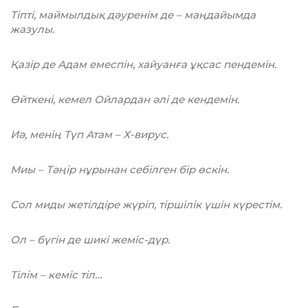
Тіпті, маймылдық дәуренім де – маңдайымда
жазулы.
Қазір де Адам емеспін, хайуанға ұқсас пендемін.
Өйткені, кемел Ойлардан әлі де кендемін.
Иә, менің Түп Атам – Х-вирус.
Миы – Тәңір нұрынан себілген бір өскін.
Сол миды жетілдіре жүріп, тіршілік үшін күрестім.
Ол – бүгін де шикі жеміс-дүр.
Тілім – кеміс тіл…