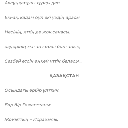
Ақсұңқарұлы тұрды деп.
Екі-ақ, қадам бұл екі үйдің арасы.
Иесінің, иттің де жоқ санасы.
өздерінің маған көрші болғанын,
Сезбей өтсін өңкей иттің баласы…
ҚАЗАҚСТАН
Осындағы әрбір ұлттың
Бар бір Ғажапстаны:
Жойыттың – Исрайылы,