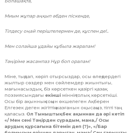
Болашақта,
Миым жұпар аңқып әбден піскенде,
Тілдесу оңай періштелермен де, құспен де!..
Мен солайша ұдайы құбыла жаралам!
Тәңіріме жасампаз Нұр боп оралам!
Міне, тыңдап, көріп отырсыздар, осы өлеңдердегі
жылтыр сөздер мен сөйлемдер жиынтығы,
мағынасыздық, біз көрсеткен қазіргі қазақ
поэзиясындағы
екінші
міннің толық көрсеткіші.
Осы бір ақынның соңын өкшелеген Ақберен
Елгезек деген жігіттің жазғанын оқысаңыз, тіпті таң
қаласыз.
Ол Тыныштықбек ақыннан да әрі кетіп
«/ Мен сені Тәңірден сүрадым, мана,/ Осы
арудың құрсағына бітемін деп (?)», «/Бар
болмысым өзіңнен дарыған, мама/ Сен ғарышты