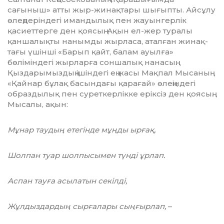
сағыныш» атты жыр-жи­нақ­тары шығыпты. Айсұлу
өлең­деріндегі имандылық пен жауынгерлік
қасиеттерге ден қоясың. Ақын ел-жер туралы
қанша­лықты нанымды жырласа, атал­ған жинақ­
тағы үшінші «Барып қайт, балам ауылға»
бөліміндегі жырларға соншалық нанасың.
Қыздарымыздың ішіндегі ең жасы Мақпал Мысаның
«Қай­нар бұлақ басындағы қара­ғай» өлеңіндегі
образдылық пен суреткер­лікке еріксіз ден қоя­сың.
Мысалы, ақын:
Мұнар таудың етегінде мұңды ырғақ,
Шолпан туар шолпысымен түнді ұрлап.
Аспан тауға асылатын секілді,
Жұлдыздардың сырғалары сыңғырлап,
–