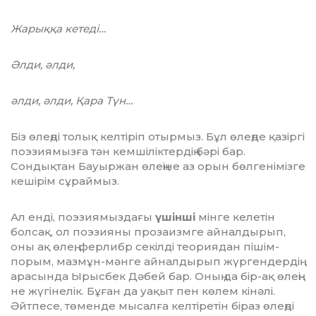
Жарыққа кетеді…
Әлди, әлди,
әлди, әлди, Қара Түн…
Біз өлеңді толық келтіріп отырмыз. Бұл өлеңде қазіргі
поэзиямызға тән кемшілік­тер­­дің бәрі бар.
Сондықтан Бауыржан өл­е­ңі­не аз орын бөлгенімізге
кешірім сұ­рай­мыз.
Ал енді, поэзиямыздағы
үшінші
мінге келетін
болсақ, ол поэзияны прозаизмге айналдырып,
оны ақ өлең, ферлибр секілді теориядан пішім-
порым, мазмұн-мәнге ай­налдырып жүргендердің
арасында Ырыс­бек Дәбей бар. Оның да бір-ақ өлеңі­
не жүгінелік. Бұған да уақыт пен көлем кінәлі.
Әйтпесе, төменде мысалға келтіретін бі­раз өлеңді