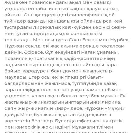
Жұмекен поэзиясындағы ақыл мен сезімді
үндестірген табиғилығын сақтап қалуы соның
айғағы. Оның өлең­дерін­дегі философиялық ой
түйіндер адамды қаншалықты ойландырса, кей
тұстар­дағы лирикалық көңіл-күйден көрінісі сезім­
нен туған өлеңдері адамды соншалық­ты
толқытады. Мен осы тұста Саян Есжан мен Нұрбек
Нұржан секілді екі жас ақынға ерекше тоқталсам
деймін. Әсіресе, бұл екеуіндегі маған ұнағаны,
поэзиялық-поэ­ти­калық қадір-қасиеттерінің ең
алдымен сыр­шылдық пен шынайлықты қара­
байыр, қарадүрсін баяндаумен жа­­ңылыс­тыр­
маулары. Егер осы екі жігіт қазіргі ба­ғыт-
бағдарларынан жаңылмаса, түптің түбінде қазақ
қара өлеңінің дәстүрлі үлгісін уақыт заман лебімен
үндестіріп, үлкен ақын болып кетуі бек мүмкін. Екі
жастың жыр-жинақтарының аттарының өзі лирика.
Саян жыр-жинағын «Іңкәр» десе, Нұржан «Мұң Ай»
дейді. Міне, бұл жастыққа тән қадір-қасиетті
көрсететін белгілер. Бұларда ең бастысы күңгірттік
пен көмескілік жоқ. Кәдімгі Мұқағали тілімен