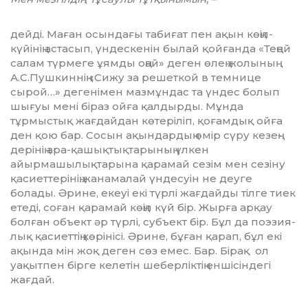
дейді. Маған осындағы табиғат пен ақын көңіл-
күйінің астасып, үндескенін былай қойғанда «Теңей
салам түрмеге ұямды оң­ай» деген өлең жолының
А.С.Пушкиннің «Сижу за решеткой в темнице
сырой…» дегенімен мазмұндас та үндес болып
шығуы мені біраз ойға қалдырды. Мұнда
тұрмыстық жағдайдан көтеріліп, қоғамдық ойға
ден қою бар. Сосын ақындардың өмір сүру кезең­
дерінің ара-қашықтықтарының үл­кен
айырмашылықтарына қарамай сезім мен сезіну
қасиеттерінің жанамалай үн­де­суін не деуге
болады. Әрине, екеуі екі түрлі жағ­дайды тілге тиек
етеді, соған қарамай көңіл күй бір. Жырға арқау
болған объект әр түрлі, субъект бір. Бұл да поэзия­
лық қа­сиеттің көрінісі. Әрине, бұған қарап, бұл екі
ақында мін жоқ деген сөз емес. Бар. Бірақ ол
уақыт­пен бірге келетін шеберліктің еншісіндегі
жағдай.