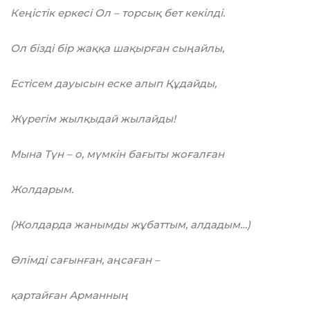
Кеңістік еркесі Ол – торсық бет кекілді.
Ол бізді бір жаққа шақырған сыңайлы,
Естісем дауысын еске алып Құдайды,
Жүрегім жылқыдай жылайды!
Мына Түн – о, мүмкін бағыты жоғалған
Жолдарым.
(Жолдарда жанымды жұбаттым, алдадым…)
Өлімді сағынған, аңсаған –
қартайған Арманның