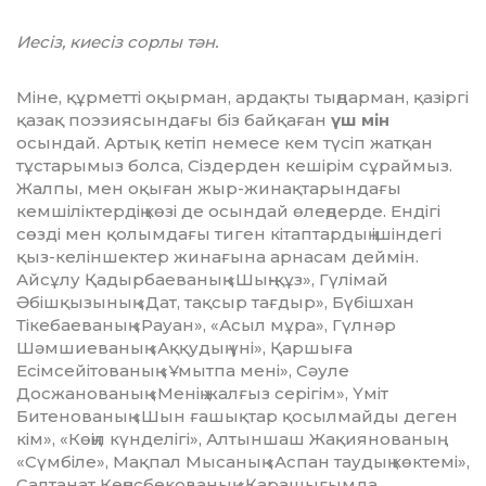
Иесіз, киесіз сорлы тән.
Міне, құрметті оқырман, ардақты тың­дар­ман, қазіргі
қазақ поэзиясындағы біз байқаған
үш мін
осындай. Артық кетіп немесе кем түсіп жатқан
тұстарымыз болса, Сіздерден кешірім сұраймыз.
Жалпы, мен оқыған жыр-жинақтарындағы
кемшілік­тер­­дің көзі де осындай өлеңдерде. Ендігі
сөзді мен қолымдағы тиген кітаптардың ішіндегі
қыз-келіншектер жинағына арнасам дей­мін.
Айсұлу Қадырбаеваның «Шың-құз», Гүлімай
Әбішқызының «Дат, тақсыр тағ­дыр», Бүбішхан
Тікебаеваның «Рауан», «Асыл мұра», Гүлнәр
Шәмшиеваның «Ақ­қудың үні», Қаршыға
Есімсейітованың «Ұмыт­па мені», Сәуле
Досжанованың «Ме­нің жалғыз серігім», Үміт
Битенованың «Шын ғашықтар қосылмайды деген
кім», «Көңіл күнделігі», Алтыншаш Жақиянова­ның
«Сүмбіле», Мақпал Мысаның «Аспан таудың көктемі»,
Салтанат Кеңесбекованың «Қарашығымда