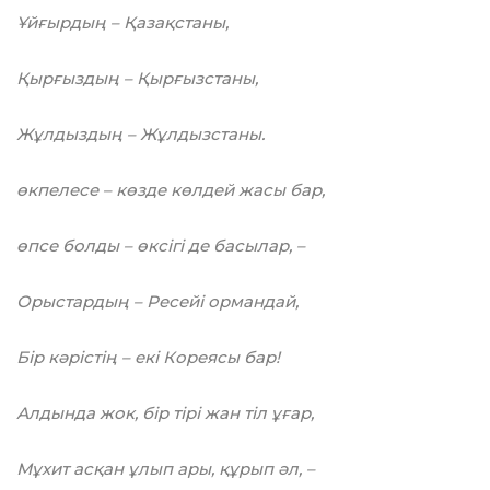
Ұйғырдың – Қазақстаны,
Қырғыздың – Қырғызстаны,
Жұлдыздың – Жұлдызстаны.
өкпелесе – көзде көлдей жасы бар,
өпсе болды – өксігі де басылар, –
Орыстардың – Ресейі ормандай,
Бір кәрістің – екі Кореясы бар!
Алдында жок, бір тірі жан тіл ұғар,
Мұхит асқан ұлып ары, құрып әл, –