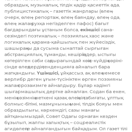
об­раздық, музыкалық, тілдік қадір қасиет­тік ада,
публицистикалық – газеттік жанрлары (өлең –
очерк, өлең – репортаж, өлең – баяндау, өлең – ода,
өлең – жалаң рухқа негіз­делген пафос) бағыт
бағдарындағы ұстаным болса,
екіншісі
сана-
сезімдегі поэтикалық – поэзиялық хаос және
логи­ка­лық қарама-қайшылық пен жүйесіздік,
шашыраңқы да сусыма сынаптай сырғыған
абстракциялық, тұманды, кешіріңіздер, ыстығы
көтерілген сәби саңдырағындай көңіл-күйдің көріні­
сін­де өлеңдердің тен­ден­цияға айналып бара
жатқандығы.
Үшін­шісі,
ұйқассыз, ақ өлең немесе
верлибр деген ұғым-түсініктен өрген поэзияны
жалаң прозаизмге айналдыру. Бұлар кәдімгі
шығар­машылық дертке ай­налған. Содан ба екен,
менің көзімнің жет­кені қазақ өлеңінің табиғаты, ұлттық
бол­мыс-бітімі, мазмұны­ның мәні, тілдік бояуы мен
образдылығы, көркемдігі, сазы манағы
айтқанымыздай, Совет Одағы орнаған кезден
бұзылып, жалпы халықтық – соц­реа­лис­тік
агидөлеңге айналғандығын байқа­дым. Ол газет тілі