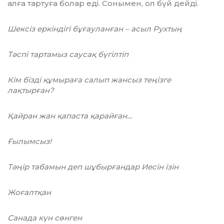
алға тартуға болар еді. Сонымен, ол бүй дейді.
Шексіз еркіндігі бұғауланған – асыл Рухтың
Тәспі тартамыз саусақ бүгілтіп
Кім бізді құмыраға салып жансыз теңізге
лақтырған?
Қайран жан қапаста қарайған…
Ғылымсыз!
Тәңір табамын деп шұбырғандар Иесін ізін
Жоғалтқан
Санада күн сөнген