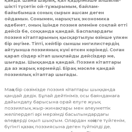
қайда. Шама шарық, қал қадірімізше алшылы-
шікті түсетін ой-тұжырымым, байлам-
байыбымша соның сырын ашсам деген
ойдамын. Сонымен, нарықтық экономика
әдебиет, оның ішінде поэзия әлеміне соқпай өтті
дейсіз бе, соққанда қандай. Баспалардағы
поэзия кітаптарының қысқартылуы өзінше үлкен
бір әңгіме. Тіпті, кейбір сыншы нигилистердің
айтуынша поэзияның күні өткен көрінеді. Соған
қарап сіздер кітап шықпайды дейсіздер ме,
шығады. Шыққанда қандай. Поэзия кітаптары
да аз жарық көрмейді. Бірақ мәселе қандай
поэзиялық кітаптар шығады.
Маңа бір сөзімізде поэзия кітаптары шыққанда
қандай дедік. Бұлай дейтініміз, осы баяндамаға
дайындалу барысына орай елуге жуық
поэзиялық жыр-жинақтары мен әлеуметтік
желілердегі әрі мерзімді ба­сы­лымдардағы
өлеңдерді оқып шықтым. Олардан көңілге түйгенім,
бүгінгі қазақ поэ­зиясына деген түйткілді де,