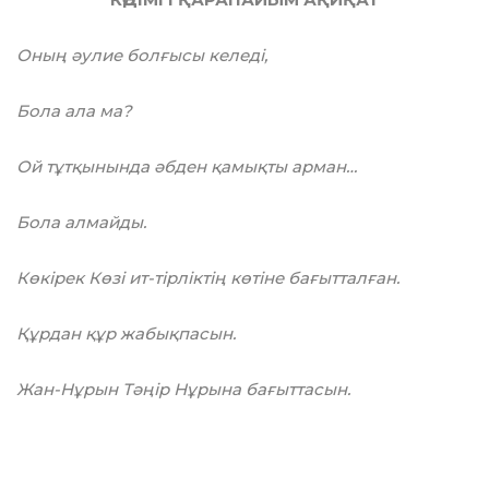
Оның әулие болғысы келеді,
Бола ала ма?
Ой тұтқынында әбден қамықты арман…
Бола алмайды.
Көкірек Көзі ит-тірліктің көтіне бағытталған.
Құрдан құр жабықпасын.
Жан-Нұрын Тәңір Нұрына бағыттасын.