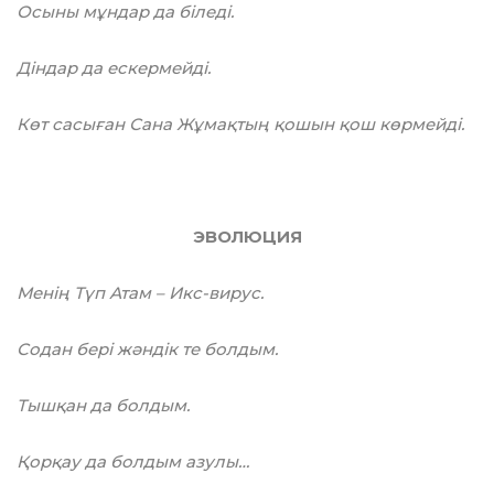
Осыны мұндар да біледі.
Діндар да ескермейді.
Көт сасыған Сана Жұмақтың қошын қош көрмейді.
ЭВОЛЮЦИЯ
Менің Түп Атам – Икс-вирус.
Содан бері жәндік те болдым.
Тышқан да болдым.
Қорқау да болдым азулы…