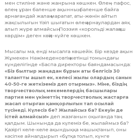
мен стиліне және жанры­на көшкен. Өлең – пафос,
өлең – ұран бә­ленше ақынның, бәленше байға
арнаған­дай жалаң марапат, аты-жөнін айтып
жақсылығын тізіп шыға­тын өлең арнаулардан аяқ
алып жүре алмай­сың. Поэзия «ко­ро­льді жалаңаш
көрдім» деген көңіл-күйге көшкен.
Мысалы ма, енді мысалға көшейік. Бір кезде ақын
Жұмекен Нәжімеденовтің жетінші томындағы
күнделігінде «Баспа ди­ректоры баяндамасында:
«Біз былтыр жаңадан бұрын аты белгісіз 30
талантты аш­ып ек, келесі жылы олардың санын
40-50-ге жеткіземіз деп отырмыз». Міне, біздің
твор­чест­волық мекемелердің басшылары
партия мен үкіметтің творчестволық жастарға
жасап отырған қамқорлығын тап осылай
түсінеді. Күлесіз бе? Жылайсыз ба? Екеуін де
істей алмайсыз!»
деп жазғанын оқығанда таң
қалдым. Шынында да күлеміз бе, жылаймыз ба?
Қазіргі келе-келе ақындыққа ма­шықтанып, оны
кәсіпке айналдырып «бұтқа толып, күнге