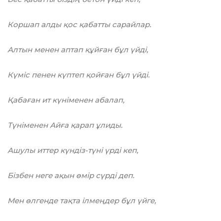
Коршап алды қос қабатты сарайлар.
Алтын менен аптап құйған бұл үйді,
Күміс пенен күптеп қойған бұл үйді.
Қабаған ит күніменен абалап,
Түніменен Айға қарап ұлиды.
Ашулы иттер күндіз-түні үрді кеп,
Бізбен неге ақын өмір сүрді деп.
Мен өлгенде тақта ілмеңдер бұл үйге,