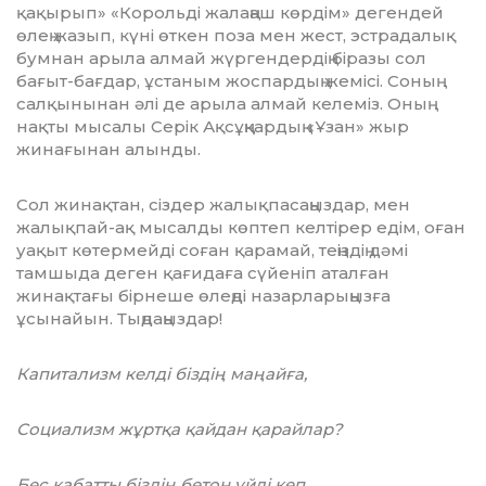
қақырып» «Корольді жалаңаш көрдім» дегендей
өлең жазып, күні өткен поза мен жест, эстрадалық
бумнан арыла алмай жүргендердің біразы сол
бағыт-бағдар, ұстаным жоспардың жемісі. Соның
салқынынан әлі де арыла алмай келеміз. Оның
нақты мысалы Серік Ақсұң­қардың «Ұзан» жыр
жинағынан алынды.
Сол жинақтан, сіздер жалықпасаңыз­дар, мен
жалықпай-ақ мысалды көптеп келтірер едім, оған
уақыт көтермейді соған қарамай, теңіздің дәмі
тамшыда деген қағи­даға сүйе­ніп аталған
жинақтағы бірнеше өлеңді назарларыңызға
ұсынайын. Тың­даңыз­дар!
Капитализм келді біздің маңайға,
Социализм жұртқа қайдан қарайлар?
Бес қабатты біздің бетон үйді кеп,