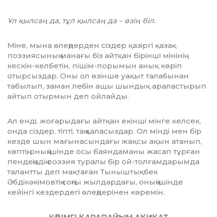
Ұл қылсаң да, тұл қылсаң да – өзің біл.
Міне, мына өлеңдерден сіздер қазіргі қазақ
поэзиясының манағы біз айтқан бі­рін­ші мінінің
кескін-келбетін, пішім-по­ры­мын анық көріп
отырсыздар. Оны ол өзінше уақыт талабынан
табылып, заман лебін ащы шындық араластырып
айтып отырмын деп ойлайды.
Ал енді, жоғарыдағы айтқан екінші мін­ге келсек,
онда сіздер, тіпті, таң қаласыз­дар. Ол мінді мен бір
кезде шын мағынасын­дағы жақсы ақын атанып,
көптің, оның ішінде осы баяндаманы жасап тұрған
пендеңіздің поэзия туралы бір ой-толғамда­рымда
талантты деп мақтаған Тыныш­тықбек
Әбдікәкімовтің соңғы жылдардағы, оның ішінде
кейінгі кездердегі өлеңдерінен көре­мін.
КӘДІМГІ ҚАРАПАЙЫМ АҚИҚАТ