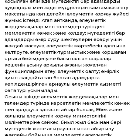
қосылған елімізде мүгедектігі бар адамдардың
құқықтары мен заңды мүдделерін қамтамасыз ету
мақсатында көп деңгейлі әлеуметтік қорғау жүйесі
жұмыс істейді. Атап айтқанда, әлеуметтік
жәрдемақылар мен төлемдер түріндегі
мемлекеттік көмек және қолдау; мүгедектігі бар
адамдардың өмір сүру шектеулерін еңсеруі үшін
жағдай жасауға, әлеуметтік мәртебесін қалпына
келтіруге, әлеуметтік-тұрмыстық және қоршаған
ортаға бейімделуіне бағытталған шаралар
кешенін ұсыну арқылы ағзаның жоғалған
функцияларын өтеу, әлеуметтік оңалту; өмірлік
қиын жағдайға тап болған адамдарға
кепілдендірілген арнаулы әлеуметтік қызметтің
сегіз түрі ұсынылады.
Осының ішінде әлеуметтік жәрдемақылар мен
төлемдер түрінде көрсетілетін мемлекеттік көмек
пен қолдауға қатысты айтар болсақ, Еңбек және
халықты әлеуметтік қорғау министрлігінің
мәліметтеріне сәйкес, биыл жыл басынан бері
мүгедектік және асыраушысынан айырылу
жағдайы бойынша мемлекеттік әлеуметтік