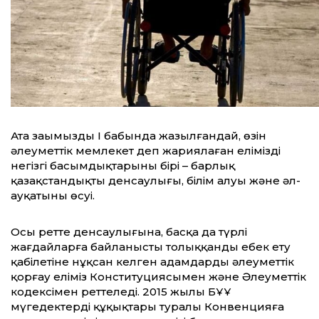
Ата заңымыздың І бабында жазылғандай, өзін
әлеуметтік мемлекет деп жариялаған еліміздің
негізгі басымдықтарының бірі – барлық
қазақстандықтың денсаулығы, білім алуы және әл-
ауқатының өсуі.
Осы ретте денсаулығына, басқа да түрлі
жағдайларға байланысты толыққанды еңбек ету
қабілетіне нұқсан келген адамдарды әлеуметтік
қорғау еліміз Конституциясымен және Әлеуметтік
кодексімен реттеледі. 2015 жылы БҰҰ
мүгедектердің құқықтары туралы Конвенцияға