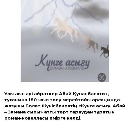
Ұлы ақын әрі қайраткер Абай Құнанбаевтың
туғанына 180 жыл толу мерей­тойы қарсаңында
жазушы Болат Жүніс­беков­тің «Күнге асығу. Абай
– Замана сыры» атты төрт тараудан тұратын
роман-но­вел­ласы өмірге келді.