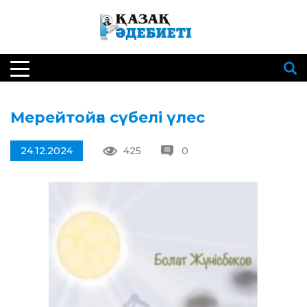
Мерейтойға сүбелі үлес
24.12.2024
425
0