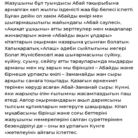
Жазушының бұл туындысы Абай тақырыбына
арналған көп жылғы ізденістің жаңа бір белесі іспетті.
Бұған дейін ол хакім Абайдың өмірі мен
шығармашылығы жайындағы «Абай сәулесі»,
«Ақиқат ұшқыны» атты зерттеулер мен мақалалар
жинақтарын және «Абайдың ақын ұлдары»
кітаптарын оқырман назарына ұсынған болатын.
Халықаралық «Алаш» әдеби сыйлығы­ның иегері
Болат Жүнісбековтің жаңа шығар­масының сүйіну,
күйіну, суыну, сейілу атты тарауларында мыңдардың
арманы мен мұң зарын мың біріншінің – Абайдың және
бірнеше ұрпақтың өкілі – Заманайдың жан сыры
арқылы санаға тоқытады. Қазағын өркениет
төрінен көруді аңсаған Абай-Заманай сыры: Күннің,
яки жарықтың-ілім-ғылымның жасампаздығын паш
етеді. Автор оқырмандарын ақыл дариясының
тылсым құпияларын меңгеруге шақырады. Кітап
мұқабасының бірінші және соңғы беттерінің
жазушының немерелерінің салған суреттерімен
безендірілуі де – оның өз ұрпағын Күнге
«жетелеуінің» айғағы іспеттес.