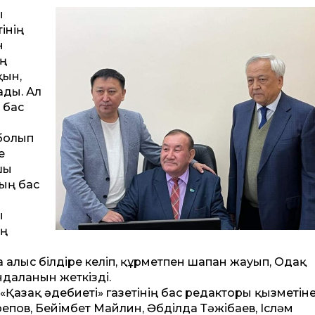
ы
інің
н
ың
қын,
ды. Ал
і бас
болып
е
шы
ың бас
ы
ың
алғыс білдіре келіп, құрметпен шапан жауып, Одақ
­далғанын жеткізді.
 «Қазақ әдебиеті» газетінің бас редакторы қызметін
епов, Бейімбет Майлин, Әбділда Тәжібаев, Ісләм