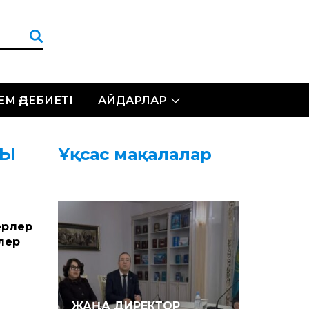
ЛЕМ ӘДЕБИЕТІ
АЙДАРЛАР
ДЫ
Ұқсас мақалалар
ерлер
лер
ЖАҢА ДИРЕКТОР