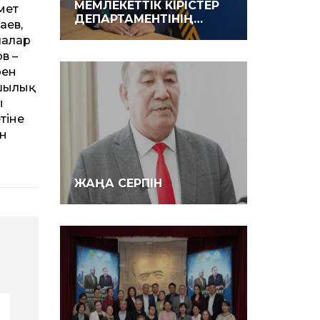
МЕМЛЕКЕТТІК КІРІСТЕР
мет
ДЕПАРТАМЕНТІНІҢ…
аев,
ғалар
в –
рен
ашылық
ы
тіне
ан
ЖАҢА СЕРПІН