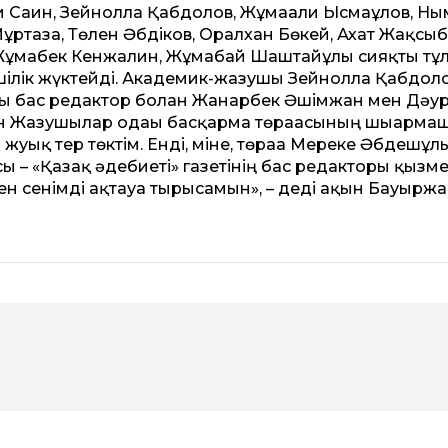
 Саин, Зейнолла Қабдолов, Жұмағали Ысмағұлов, Нығ
ртаза, Төлен Әбдіков, Оралхан Бөкей, Ахат Жақсыб
, Жұмабек Кенжалин, Жұмабай Шаштайұлы сияқты тұл
шілік жүктейді. Академик-жазушы Зейнолла Қабдоло
ары бас редактор болған Жанарбек Әшімжан мен Дәу
­стан Жазушылар одағы басқарма төрағасының шығарм
жуық тер төктім. Енді, міне, төраға Мереке Әбдешұл
– «Қазақ әдебие­ті» газетінің бас редакторы қызме
ен сенімді ақтау­ға тырысамын», – деді ақын Бауырж