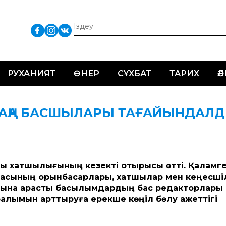
РУХАНИЯТ
ӨНЕР
СҰХБАТ
ТАРИХ
Ә
АҢА БАСШЫЛАРЫ ТАҒАЙЫНДАЛ
дағы хатшылығының кезекті отырысы өт­ті. Қаламг
ғасының орынбасарлары, хатшылар мен кеңесші
ығына қарасты басылымдардың бас редакторлары
лымын арт­тыруға ерекше көңіл бөлу қажет­тігі