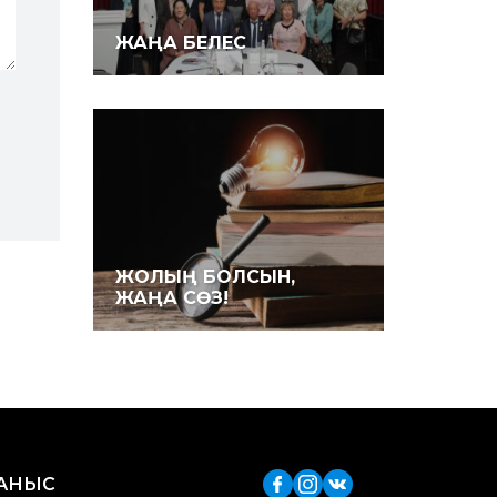
ЖАҢА БЕЛЕС
ЖОЛЫҢ БОЛСЫН,
ЖАҢА СӨЗ!
ЛАНЫС