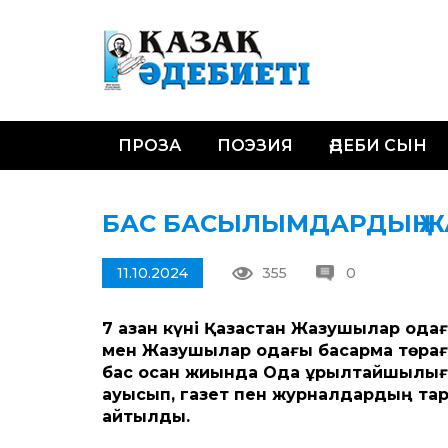
ПРОЗА
ПОЭЗИЯ
ӘДЕБИ СЫН
БАС БАСЫЛЫМДАРДЫҢ Ж
11.10.2024
355
0
7 қазан күні Қазақ­стан Жазушылар о
мен Жазушылар одағы басқарма төра
бас қосқан жиында Одақ құрылтайшыл
ауысып, газет пен журналдардың тара
айтылды.