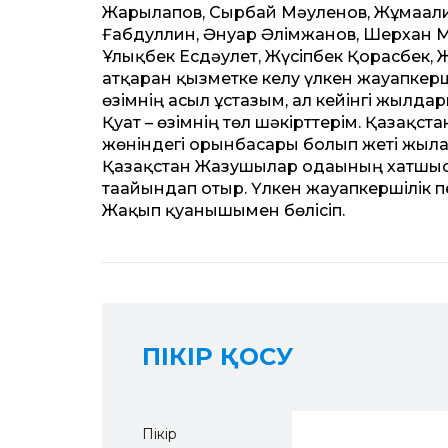
Жарылғапов, Сырбай Мәуленов, Жұмағали
Ғабдуллин, Әнуар Әлімжанов, Шерхан Мұ
Ұлықбек Есдәулет, Жүсіпбек Қорғасбек
атқарған қызметке келу үлкен жауапкер
өзімнің асыл ұстазым, ал кейінгі жылд
Қуат – өзімнің төл шәкірт­терім. Қазақ
жөніндегі орынбасары болып жеті жылға 
Қазақ­стан Жазушылар одағының хатшысы 
тағайындап отыр. Үлкен жауапкершілік п
Жақып қуанышымен бөлісіп.
ПІКІР ҚОСУ
Пікір