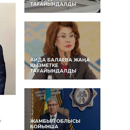
ТАҒАЙЫНДАЛДЫ
АИДА БАЛАЕВА ЖАҢА
ҚЫЗМЕТКЕ
ТАҒАЙЫНДАЛДЫ
е
ЖАМБЫЛ ОБЛЫСЫ
БОЙЫНША