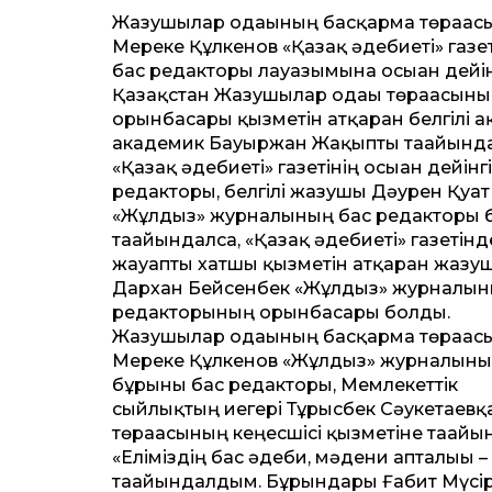
Жазушылар одағының басқарма төрағас
Мереке Құлкенов «Қазақ әдебиеті» газет
бас редакторы лауазымына осыған дейі
Қазақ­стан Жазушылар одағы төрағасын
орынбасары қызметін атқарған белгілі а
академик Бауыржан Жақыпты тағайында
«Қазақ әдебиеті» газетінің осыған дейінг
редакторы, белгілі жазушы Дәурен Қуат
«Жұлдыз» журналының бас редакторы 
тағайындалса, «Қазақ әдебиеті» газетінд
жауапты хатшы қызметін атқарған жазу
Дархан Бейсенбек «Жұлдыз» журналын
редакторының орын­басары болды.
Жазушылар одағының басқарма төрағас
Мереке Құлкенов «Жұлдыз» журналын
бұрынғы бас редакторы, Мемлекет­тік
сыйлықтың иегері Тұрысбек Сәукетаевқа 
төрағасының кеңесшісі қызметіне тағайын
«Еліміздің бас әдеби, мәдени апталығы –
тағайын­далдым. Бұрындары Ғабит Мүсір