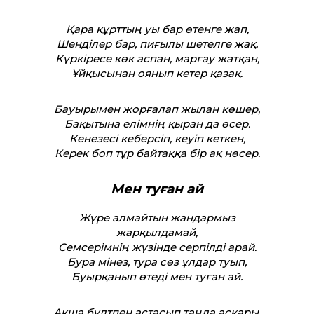
Қара құрт­тың уы бар өтенге жап,
Шенділер бар, пиғылы шетелге жақ.
Күркіресе көк аспан, марғау жатқан,
Ұйқысынан оянып кетер қазақ.
Бауырымен жорғалап жылан көшер,
Бақытына елімнің қыран да өсер.
Кенезесі кеберсіп, кеуіп кеткен,
Керек боп тұр байтаққа бір ақ нөсер.
Мен туған ай
Жүре алмайтын жандармыз
жарқылдамай,
Семсерімнің жүзінде серпілді арай.
Бура мінез, тура сөз ұлдар туып,
Буырқанып өтеді мен туған ай.
Ақша бұлтпен астасып таңда асқары,