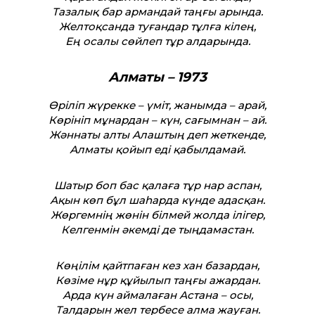
Тазалық бар армандай таңғы арында.
Желтоқсанда туғандар тұлға кілең,
Ең осалы сөйлеп тұр алдарында.
Алматы – 1973
Өріліп жүрекке – үміт, жанымда – арай,
Көрініп мұнардан – күн, сағымнан – ай.
Жәннаты алты Алаштың деп жеткенде,
Алматы қойып еді қабылдамай.
Шатыр боп бас қалаға тұр нар аспан,
Ақын көп бұл шаһарда күнде адасқан.
Жөргемнің жөнін білмей жолда ілігер,
Келгенмін әкемді де тыңдамастан.
Көңілім қайтпаған кез хан базардан,
Көзіме нұр құйылып таңғы ажардан.
Арда күн аймалаған Астана – осы,
Талдарын жел тербесе алма жауған.