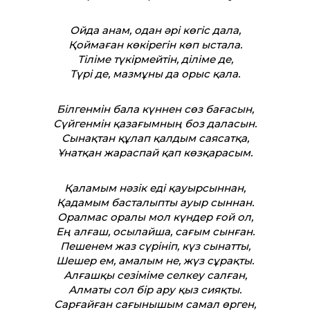
Ойда анам, одан әрі көгіс дала,
Қоймаған көкірегін көп ыстала.
Тіліме түкірмейтін, діліме де,
Түрі де, мазмұны да орыс қала.
Білгенмін бала күннен сөз бағасын,
Сүйгенмін қазағымның боз даласын.
Сынақтан құлап қалдым саясатқа,
Ұнатқан жараспай қап көзқарасым.
Қаламым нәзік еді қауырсыннан,
Қадамым басталыпты ауыр сыннан.
Оралмас оралы мол күндер ғой ол,
Ең алғаш, осылайша, сағым сынған.
Пешенем жаз сүрініп, күз сынат­ты,
Шешер ем, амалым не, жүз сұрақты.
Алғашқы сезіміме селкеу салған,
Алматы сол бір ару қыз сияқты.
Сарғайған сағынышым самал өрген,