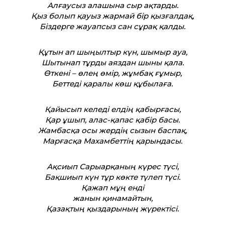
Алғаусыз алашына сыр ақтарды.
Қыз болып қауыз жармай бір қызғалдақ,
Біздерге жауапсыз сан сұрақ қалды.
Құтын ап шыңылтыр күн, шымыр ауа,
Шытынап тұрды аяздан шыны қала.
Өткені – өлең өмір, жұмбақ ғұмыр,
Бет­теді қаралы көш құбылаға.
Қайысып келеді елдің қабырғасы,
Қар ұшып, алас-қапас қабір басы.
Жамбасқа осы жердің сызын баспақ,
Марғасқа Махамбет­тің қарындасы.
Ақсиып Сарыарқаның күрес түсі,
Бақшиып күн тұр көкте түлеп түсі.
Қажап мұң енді
жанын қинамайтын,
Қазақтың қыздарының жүректісі.