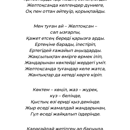
Желтоқсанда келгендер дүниеге,
Оқ пен от­тан әйтеуір, қорықпайды.
Мен туған ай – Желтоқсан –
сәл ызғарлы,
Қажет етсең береді қарызға арды.
Ертеңіне барады, ілестіріп,
Ертегідей ғажайып аңыздарды.
Жақсылықтан өмірге өрмек іліп,
Жандарынан көктейді жердегі үміт.
Желтоқсанда туғандар келе жатса,
Жантықтар да кетеді көрге кіріп.
Көктем – көңіл, жаз – жүрек,
күз – белінде,
Қыстың өзі ериді қыз демінде.
Жыр еседі жамалдай жандарынан,
Гүл өседі жайқалып іздерінде.
Қарағайдай жетілген ар бағында,