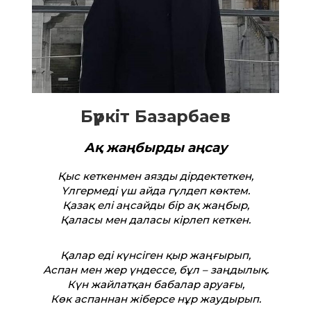
Бүркіт Базарбаев
Ақ жаңбырды аңсау
Қыс кеткенмен аязды дірдектеткен,
Үлгермеді үш айда гүлдеп көктем.
Қазақ елі аңсайды бір ақ жаңбыр,
Қаласы мен даласы кірлеп кеткен.
Қалар еді күнсіген қыр жаңғырып,
Аспан мен жер үндессе, бұл – заңдылық.
Күн жайлатқан бабалар аруағы,
Көк аспаннан жіберсе нұр жаудырып.