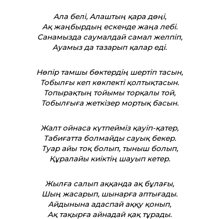
Ала белі, Алаштың қара дөңі,
Ақ жаңбырдың ескенде жаңа лебі.
Санамызда саумалдай самал желпіп,
Ауамыз да тазарып қалар еді.
Нөпір тамшы бөктердің шертіп тасын,
Тобылғы кеп көкпекті қолтықтасын.
Топырақтың тойымы торқалы той,
Тобылғыға жеткізер мортық басын.
Жалт ойнаса күтпейміз қауіп-қатер,
Табиғат­та болмайды сауық бекер.
Туар айы тоқ болып, тыныш болып,
Құралайы киіктің шауып кетер.
Жылға салып аққанда ақ бұлағы,
Шың жасарып, шынарға аптығады.
Айдынына адаспай аққу қонып,
Ақ тақырға айнадай қақ тұрады.