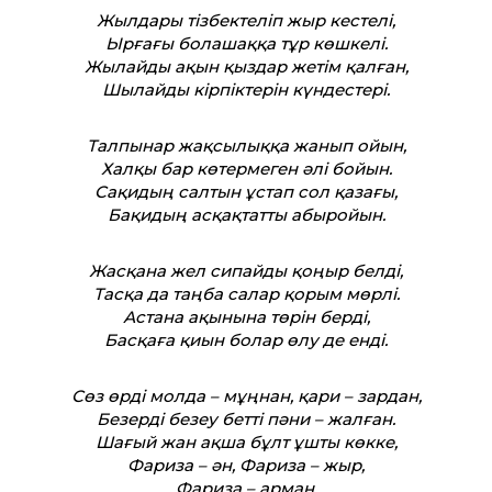
Жылдары тізбектеліп жыр кестелі,
Ырғағы болашаққа тұр көшкелі.
Жылайды ақын қыздар жетім қалған,
Шылайды кірпіктерін күндестері.
Талпынар жақсылыққа жанып ойын,
Халқы бар көтермеген әлі бойын.
Сақидың салтын ұстап сол қазағы,
Бақидың асқақтат­ты абыройын.
Жасқана жел сипайды қоңыр белді,
Тасқа да таңба салар қорым мөрлі.
Астана ақынына төрін берді,
Басқаға қиын болар өлу де енді.
Сөз өрді молда – мұңнан, қари – зардан,
Безерді безеу бет­ті пәни – жалған.
Шағый жан ақша бұлт ұшты көкке,
Фариза – ән, Фариза – жыр,
Фариза – арман.