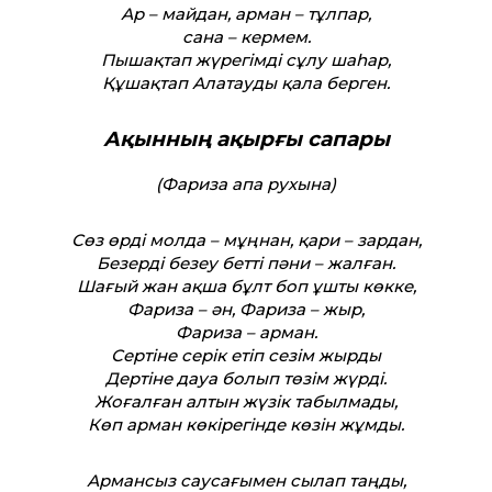
Ар – майдан, арман – тұлпар,
сана – кермем.
Пышақтап жүрегімді сұлу шаһар,
Құшақтап Алатауды қала берген.
Ақынның ақырғы сапары
(Фариза апа рухына)
Сөз өрді молда – мұңнан, қари – зардан,
Безерді безеу бет­ті пәни – жалған.
Шағый жан ақша бұлт боп ұшты көкке,
Фариза – ән, Фариза – жыр,
Фариза – арман.
Сертіне серік етіп сезім жырды
Дертіне дауа болып төзім жүрді.
Жоғалған алтын жүзік табылмады,
Көп арман көкірегінде көзін жұмды.
Армансыз саусағымен сылап таңды,