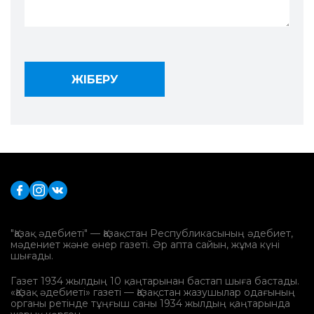
"Қазақ әдебиеті" — Қазақстан Республикасының әдебиет,
мәдениет және өнер газеті. Әр апта сайын, жұма күні
шығады.
Газет 1934 жылдың 10 қаңтарынан бастап шыға бастады.
«Қазақ әдебиеті» газеті — Қазақстан жазушылар одағының
органы ретінде тұңғыш саны 1934 жылдың қаңтарында