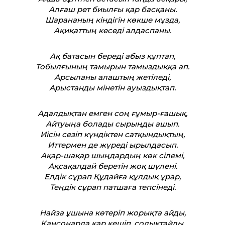
Алғаш рет биылғы қар басқаны.
Шарананың кіндігін көкше мұзда,
Ақиқат­тың кеседі алдаспаны.
Ақ батасын береді абыз құптап,
Тобылғының тамырын тамыздыққа ап.
Арсыланы алаштың жетіледі,
Арыстанды мінетін ауыздықтап.
Адалдықтан емген соң ғұмыр-ғашық,
Айтуыңа болады сырыңды ашып.
Иісін сезіп күндіктен сатқындықтың,
Ит­термен де жүреді ырылдасып.
Ақар-шақар шыңдардың көк сілемі,
Ақсақалдай беретін жоқ шүлені.
Елдік сұрап Құдайға құлдық ұрар,
Теңдік сұрап патшаға тепсінеді.
Найза ұшына көтеріп жорықта айды,
Қансонарда қар кешіп, солықтайды.