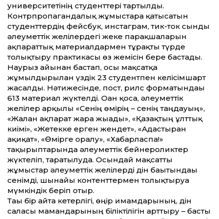
университетінің студент­тері тартылды.
Контрпропагандалық жұмыстарға қатысатын
студент­тердің фейсбук, инстаграм, тик-ток сынды
әлеумет­тік желілердегі жеке парақшаларын
ақпарат­тық материалдармен тұрақты түрде
толықтыру практикасы өз жемісін бере бастады.
Наурыз айынан бастап, осы мақсатқа
жұмылдырылған үздік 23 студентпен келісімшарт
жасалды. Нәтижесінде, пост, рилс форматындағы
613 материал жүктелді. Оған қоса, әлеумет­тік
желілер арқылы «Сенің өмірің – сенің таңдауың»,
«Жалған ақпарат жарға жығады», «Қазақтың ұлт­тық
киімі», «Жетекке ерген жендет», «Адастырған
ақиқат», «Өмірге оралу», «Хабарласпа!»
тақырыптарында әлеумет­тік бейнероликтер
жүктеліп, таратылуда. Осындай мақсат­ты
жұмыстар әлеумет­тік желілерді дін бағытындағы
сенімді, шынайы контент­термен толықтыруға
мүмкіндік беріп отыр.
Тағы бір айта кетерлігі, өңір имамдарының, дін
саласы мамандарының біліктілігін арт­тыру – басты