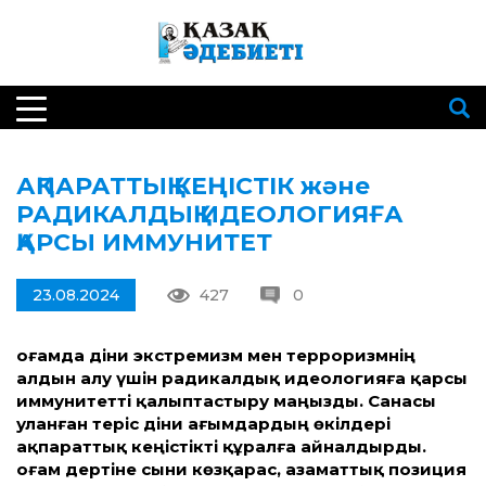
АҚПАРАТ­ТЫҚ КЕҢІСТІК және
РАДИКАЛДЫҚ ИДЕОЛОГИЯҒА
ҚАРСЫ ИММУНИТЕТ
23.08.2024
427
0
Қоғамда діни экстремизм мен терроризмнің
алдын алу үшін радикалдық идеологияға қарсы
иммунитет­ті қалыптастыру маңызды. Санасы
уланған теріс діни ағымдардың өкілдері
ақпарат­тық кеңістікті құралға айналдырды.
Қоғам дертіне сыни көзқарас, азамат­тық позиция