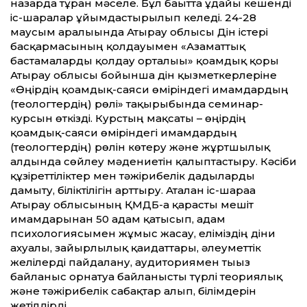
назарда тұрған мәселе. Бұл бағыт­та ұдайы кешенді
іс-шаралар ұйымдастырылып келеді. 24-28
маусым аралығында Атырау облысы Дін істері
басқармасының қолдауымен «Азамат­тық
бастамаларды қолдау орталығы» қоғамдық қоры
Атырау облысы бойынша дін қызметкерлеріне
«Өңірдің қоғамдық-саяси өміріндегі имамдардың
(теологтердің) рөлі» тақырыбында семинар-
курсын өткізді. Курстың мақсаты – өңірдің
қоғамдық-саяси өміріндегі имамдардың
(теологтердің) рөлін көтеру және жұртшылық
алдында сөйлеу мәдениетін қалыптастыру. Кәсіби
құзірет­тіліктер мен тәжірибелік дағдыларды
дамыту, біліктілігін арт­тыру. Аталған іс-шараға
Атырау облысының ҚМДБ-ға қарасты мешіт
имамдарынан 50 адам қатысып, адам
психологиясымен жұмыс жасау, еліміздің діни
ахуалы, зайырлылық қағидат­тары, әлеумет­тік
желілерді пайдалану, аудиториямен тығыз
байланыс орнатуға байланысты түрлі теориялық
және тәжірибелік сабақтар алып, білімдерін
жетілдірді.