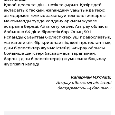
Қалай десек те, дін – нәзік тақырып. Қазіргідей
ақпарат­тық тасқын, жаһандану уақытында теріс
ағымдармен жұмыс заманауи технологияларды
максималды түрде қолдану арқылы жүзеге
асырыла береді. Айта кету керек, Атырау облысы
бойынша 64 діни бірлестік бар. Оның 50-і
исламдық бағыт­тағы бірлестіктер, үш православтық,
үш католиктік, бір кришнаит­тік, жеті протестант­тық
діни бірлестіктер жұмыс істейді. Атырау облысы
бойынша дін істері басқармасы тарапынан,
барлық діни бірлестіктердің жұмысына бақылау
жүргізіліп келеді.
Қаһарман МУСАЕВ,
Атырау облыстық дін істері
басқармасының басшысы