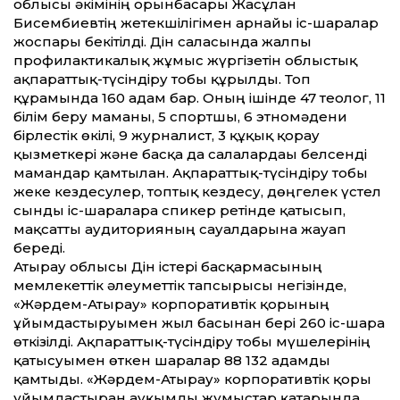
облысы әкімінің орынбасары Жасұлан
Бисембиевтің жетекшілігімен арнайы іс-шаралар
жоспары бекітілді. Дін саласында жалпы
профилактикалық жұмыс жүргізетін облыстық
ақпарат­тық-түсіндіру тобы құрылды. Топ
құрамында 160 адам бар. Оның ішінде 47 теолог, 11
білім беру маманы, 5 спортшы, 6 этномәдени
бірлестік өкілі, 9 журналист, 3 құқық қорғау
қызметкері және басқа да салалардағы белсенді
мамандар қамтылған. Ақпарат­тық-түсіндіру тобы
жеке кездесулер, топтық кездесу, дөңгелек үстел
сынды іс-шараларға спикер ретінде қатысып,
мақсат­ты аудиторияның сауалдарына жауап
береді.
Атырау облысы Дін істері басқармасының
мемлекет­тік әлеумет­тік тапсырысы негізінде,
«Жәрдем-Атырау» корпоративтік қорының
ұйымдастыруымен жыл басынан бері 260 іс-шара
өткізілді. Ақпарат­тық-түсіндіру тобы мүшелерінің
қатысуымен өткен шаралар 88 132 адамды
қамтыды. «Жәрдем-Атырау» корпоративтік қоры
ұйымдастырған ауқымды жұмыстар қатарында