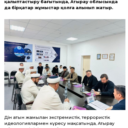
қалыптастыру бағытында, Атырау облысында
да бірқатар жұмыстар қолға алынып жатыр.
Дін атын жамылған экстремистік, террористік
идеологиялармен күресу мақсатында, Атырау