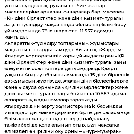
ұлт­тық құндылық, рухани тәрбие, жастар
мәселелеріне арналған іс-шаралар бар. Мәселен,
«ҚР діни бірлестіктер және діни қызмет» туралы
заңын түсіндіру мақсатында облыстың білім беру
ұйымдарында 78 іс-шара өтіп, 11 537 адамды
қамтыды.
Ақпарат­тық-түсіндіру топтарының жұмыстары
мақсат­ты топтарды қамтуда. Айталық, «Жәрдем-
Атырау» корпоративтік қоры ұйымдастырған «ҚР
діни бірлестіктер және діни қызмет» туралы заңы
әлеумет­тік осал топтарға да түсіндірілді. Қазіргі
уақыт­та Атырау облысы аумағында 15 діни бірлестік
өз жұмысын жүргізуде. Аталған діни бірлестіктерге
және 9 сауда орнында «ҚР діни бірлестіктер және
діни қызмет» туралы заңы бойынша 10 583 адамға
ақпарат­тық жадынамалар таратылды.
Атырауда діни ағарту жұмыстарына іс басындағы
имамдар, дін мамандарымен бірге, дін саласында
білім алып жатқан студент­терді пайдалану
тәжірибесі де қолға алынып отыр. Бұл мақсатқа
еліміздегі ең ірі діни оқу орны – «Нұр-Мүбәрак»