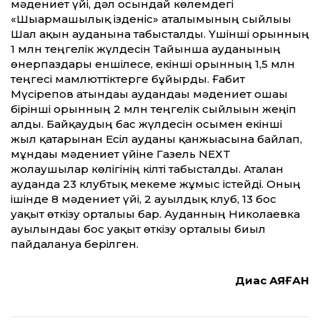
мәдениет үйі, дәл осындай көлемдегі
«Шығармашылық ізденіс» аталымының сыйлығы
Шал ақын ауданына табысталды. Үшінші орынның
1 млн теңгелік жүлдесін Тайынша ауданының
өнерпаздары еншілесе, екінші орынның 1,5 млн
теңгесі мамлюттіктерге бұйырды. Ғабит
Мүсірепов атындағы аудандағы мәдениет ошағы
бірінші орынның 2 млн теңгелік сыйлығын жеңіп
алды. Байқаудың бас жүлдесін осымен екінші
жыл қатарынан Есіл ауданы қанжығасына байлап,
мұндағы мәдениет үйіне Газель NEXT
жолаушылар көлігінің кілті табысталды. Аталған
ауданда 23 клубтық мекеме жұмыс істейді. Оның
ішінде 8 мәдениет үйі, 2 ауылдық клуб, 13 бос
уақыт өткізу орталығы бар. Ауданның Николаевка
ауылындағы бос уақыт өткізу орталығы биыл
пайдалануға берілген.
Диас АЯҒАН