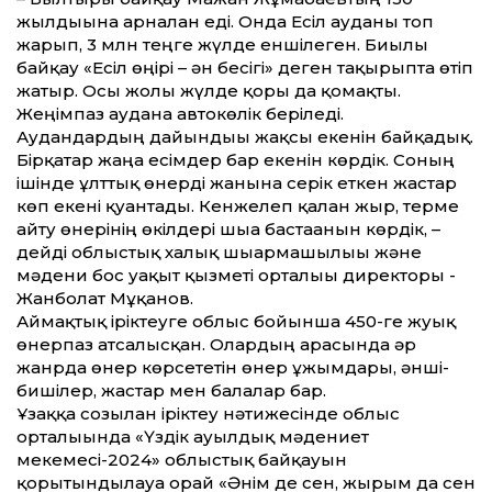
жылдығына арналған еді. Онда Есіл ауданы топ
жарып, 3 млн теңге жүлде еншілеген. Биылғы
байқау «Есіл өңірі – ән бесігі» деген тақырыпта өтіп
жатыр. Осы жолы жүлде қоры да қомақты.
Жеңімпаз ауданға автокөлік беріледі.
Аудандардың дайындығы жақсы екенін байқадық.
Бірқатар жаңа есімдер бар екенін көрдік. Соның
ішінде ұлттық өнерді жанына серік еткен жаcтар
көп екені қуантады. Кенжелеп қалған жыр, терме
айту өнерінің өкілдері шыға бастағанын көрдік, –
дейді облыстық халық шығармашылығы және
мәдени бос уақыт қызметі орталығы директоры ­
Жанболат Мұқанов.
Аймақтық іріктеуге облыс бойынша 450-ге жуық
өнерпаз атсалысқан. Олардың арасында әр
жанрда өнер көрсететін өнер ұжымдары, әнші-
бишілер, жастар мен балалар бар.
Ұзаққа созылған іріктеу нәтижесінде облыс
орталығында «Үздік ауылдық мәдениет
мекемесі-2024» облыстық байқауын
қорытындылауға орай «Әнім де сен, жырым да сен