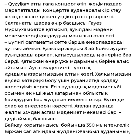
– Qyzyljar» атты гала концерт өтіп, жеңімпаздар
марапатталды. Концертте ауданаралық іріктеу
кезінде көзге түскен үздіктер өнер көрсетті.
Салтанатты шараға өңір басшысы Ғауез
Нұрмұхамбетов қатысып, ауылдағы мәдени
мекемелерді қолдаудың маңызын атап өтті.
– Бүгінгі салтанатты сәтте барша өнерпаздарды
құттықтаймын. Қазылар алқасы 3 ай бойы аудан-
ауылдарды аралап, қатысушылардың өнеріне баға
берді. Қатысқан өнер ұжымдарының бәріне алғыс
айтамын. Ауыл мәдениеті – ұлт­тық
құндылықтарымыздың алтын өзегі. Халқымыздың
еңсесі көтеріңкі болу үшін руханиятқа қолдау
көрсетуіміз керек. Есіл аудандық мәдениет үйі
осымен екінші жыл қатарынан облыстық
байқаудың бас жүлдесін иеленіп отыр. Бүгін де
олар өз өнерлерін көрсетті. Аталған ауданда
жалпы 20-дан астам мәдениет мекемесі бар, –
деді аймақ басшысы.
Байқау қорытындысы бойынша 350 мың теңгелік
Біржан сал атындағы жүлдені Жамбыл ауданының