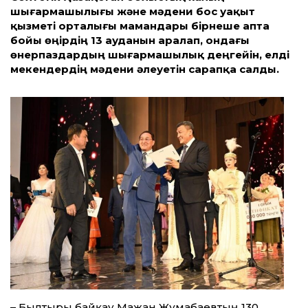
шығармашылығы және мәдени бос уақыт
қызметі орталығы мамандары бірнеше апта
бойы өңірдің 13 ауданын аралап, ондағы
өнерпаздардың шығармашылық деңгейін, елді
мекендердің мәдени әлеуетін сарапқа салды.
– Былтырғы байқау Мағжан Жұмабаевтың 130