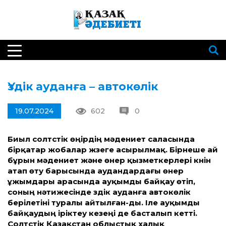
Үздік ауданға – автокөлік
19.07.2024
602
0
Биыл солтүстік өңірдің мәдениет саласында
бірқатар жобалар жүзеге асырылмақ. Бірнеше ай
бұрын мәдениет және өнер қызметкерлері күнін
атап өту барысында аудандардағы өнер
ұжымдары арасында ауқымды байқау өтіп,
соның нәтижесінде үздік ауданға автокөлік
берілетіні туралы айтылған-ды. Іле ауқымды
байқаудың іріктеу кезеңі де басталып кетті.
Солтүстік Қазақстан облыстық халық