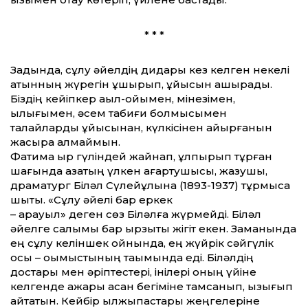
* * *
Задында, сұлу әйелдің дидары кез келген некелі
қатынның жүрегін ұшырып, ұйқысын қашырады.
Біздің кейіпкер ақыл-ойымен, мінезімен,
қылығымен, әсем табиғи болмысымен
талайларды ұйқысынан, күлкісінен айырғанын
жасыра алмаймын.
Фатима қыр гүліндей жайнап, құлпырып тұрған
шағында қазақтың үлкен ағартушысы, жазушы,
драматург Біләл Сүлейұлына (1893-1937) тұрмысқа
шықты. «Сұлу әйелі бар еркек
– қарауыл» деген сөз Біләлға жүрмейді. Біләл
әйелге салымы бар ырзықты жігіт екен. Заманында
ең сұлу келіншек қойнында, ең жүйрік сәйгүлік
осы – оқымыстының тақымында еді. Біләлдің
достары мен әріптестері, інілері оның үйіне
келгенде ажары асқан бегіміне тамсанып, қызығып
қайтатын. Кейбір қылжықпастары жеңгелеріне