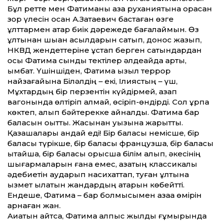
Бұл ретте мен Фатиманы қазақ руханиятына орасан
зор үлесін қосқан А.Затаевич бастаған өзге
ұлттармен қатар биік дәрежеде бағалаймын. Өз
ұлтынан шыққан асылдарын сатып, донос жазып,
НКВД жендеттеріне ұстап берген сатқындардан
осы Фатима сынды тектілер әлдеқайда артық,
қымбат. Үшіншіден, Фатима қызыл террор
найзағайына Біләлдің – екі, Ілиястың – үш,
Мұхтардың бір перзентін күйдірмей, азап
вагонында өлтіріп алмай, өсіріп-өндірді. Сол ұрпақ
көктеп, алып бәйтерекке айналды. Фатима бар
баласын оқытты. Жасынан уызына жарытты.
Қазақшалары қандай еді! Бір баласы немісше, бір
баласы түрікше, бір баласы французша, бір баласы
қытайша, бір баласы орысша білім алып, әкесінің
шығармаларын ғана емес, қазақтың классикалық
әдебиетін аударып насихаттап, туған ұлтына
қызмет қылатын жандардың қатарын көбейтті.
Ендеше, Фатима – бар болмысымен қазаққа өмірін
арнаған жан.
Ақиқатын айтсақ, Фатима алпыс жылдық ғұмырында