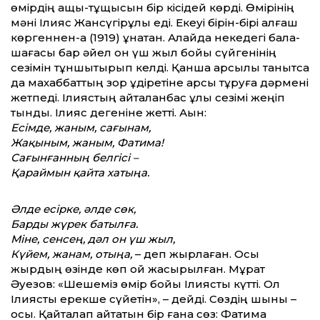
өмірдің ащы-тұщысын бір кісідей көрді. Өмірінің
мәні Ілияс Жансүгірұлы еді. Екеуі бірін-бірі алғаш
көргеннен-ақ (1919) ұнатқан. Алайда некедегі бала-
шағасы бар әйел он үш жыл бойы сүйгенінің
сезімін тұншықтырып келді. Қанша қарсылық танытса
да махаббаттың зор құдіретіне қарсы тұруға дәрмені
жетпеді. Ілиястың қайталанбас ұлы сезімі жеңіп
тынды. Ілияс дегеніне жетті. Ақын:
Есімде, жаным, сағынам,
Жақыным, жаным, Фатима!
Сағынғанның белгісі –
Қараймын қайта хатыңа.
Әлде есірке, әлде сөк,
Барды жүрек батылға.
Міне, сенсең, дәл он үш жыл,
Күйем, жанам, отыңа,
– деп жырлаған. Осы
жырдың өзінде көп ой жасырылған. Мұрат
Әуезов: «Шешеміз өмір бойы Ілиясты күтті. Ол
Ілиясты ерекше сүйетін», – дейді. Сөздің шыны –
осы. Қайталап айтатын бір ғана сөз: Фатима