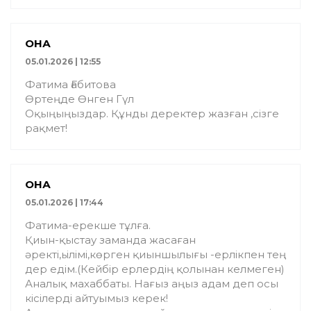
ҚОНАҚ
05.01.2026 | 12:55
Фатима Ғабитова
Өртеңде Өнген Гүл
Оқыңыңыздар. Құнды деректер жазған ,сізге
рақмет!
ҚОНАҚ
05.01.2026 | 17:44
Фатима-ерекше тұлға.
Қиын-қыстау заманда жасаған
әректі,ьілімі,көрген қиыншылығы -ерлікпен тең
дер едім.(Кейбір ерлердің қолынан келмеген)
Аналық махаббаты. Нағыз аңыз адам деп осы
кісілерді айтуымыз керек!