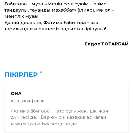
Ғабитова – муза. «Менің сені сүюім – өзіме
таңдаулы, тауанды махаббат» (Ілияс). Иә, ол –
мәңгілік муза!
Қалай десек те, Фатима Ғабитова – қазақ
тарихындағы өшпес із қалдырған ірі тұлға!
Елдос ТОҚТАРБАЙ
10
ПІКІРЛЕР
ҚОНАҚ
05.01.2026 | 00:18
Фатима Ғабитова — өте сұлу жан, ішкі жан
дүниесі де… Бар өмірін қазаққа арнаған
мықты тұлға. Басымды идім!