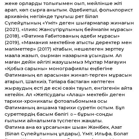
жеке қорларды толығымен оқып, мейлінше жіті
қарап, көп сырға қанықтым. Әдебиетші, фольклорист
архивінің негізінде тұңғыш рет Біләл
Сүлейұлының «Үміт» деген шығармалар жинағын
(2021), «Ілияс Жансүгірұлының беймәлім мұрасы»
(2018), «Фатима Ғабитованың әдеби мұрасы»
(2019), «Мамания мектебіне қатысты деректер мен
мәліметтер» (2017) кітабын, нешелеген зерттеу
мақала жазып, оқырман назарына ұсындым. Ал
маған дейін әйгілі жазушымыз Мұхтар Мағауин
«Қобыз сарыны» монографиялық еңбегіне
Фатиманың ел арасынан жинап-терген мұрасын
ақтарып, Шалкиіз, Тәтіқара бастаған көптеген
жыраудың есті де ескі сөзін тауып, енгізгенін айта
кетейін. Ал «Жетісудағы «Алаш» мектебі» деген
тарихи-хроникалық фотоальбомыма осы
Фатиманың қаншама тарихи суретін қостым. Бұл
суреттердің басым бөлігі ☼– бұрын-соңды
ғылыми айналымға түспеген жаңалық.
Фатима ана өз құрсағынан шыққан Жәнібек, Азат
(Біләл Сүлейұлының ұлдары), Үміт, Ильфа, Болат