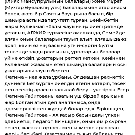
(Ілияс Жансүгірұлының балалары) және Мұрат
(Мұхтар Әуезовтің ұлы) балаларымен қатар анасы
бөлек, әкесі бір Саятты бауырына басып, бір
шаңырақ астында тату-тәтті тұрған. Бейімбеттің
жары Күлжамал «Халық жауының» әйелі ретінде
ұсталып, АЛЖИР түрмесіне қамалғанда, Семейде
қалған оның балаларын тауып алып, алғашқыда өзі
қарап, кейін өзінің басына қуғын-сүргін бұлты
төнгенде тағдырласының ұрпақтарын балалар
үйіне өткізіп, құжаттарын реттеп кеткен. Кейіннен
Күлжамал жазасын өтеп шыққанда балаларын осы
құжат арқылы тауып берген.
Фатима – нақақ жала құрбаны. Әлдеқашан рахметтік
дүниеге бет бұрған әйелдің етегін көтеріп, төсек
пен өсектің арасын талқылай беру – ұят тірлік. Егер
Фатима Ғабитованы қазақтың үш бірдей арысына
жар болған қатын деп қана танысақ, онда
адамгершіліктен жұрдай болар едік. Біріншіден,
Фатима Ғабитова – ХХ ғасыр басындағы үлкен
әдебиетші, педагог. Екіншіден, оның өмір сүрген,
өскен, жасаған ортасы мен қызметке араласқан
жері – бәрі-бәрі Қазақстанмен тығыз байланысты.