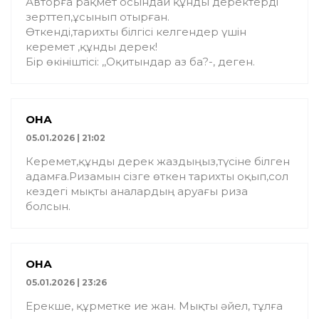
Авторға рақмет осындай құнды деректерді
зерттеп,ұсынып отырған.
Өткенді,тарихты білгісі келгендер үшін
керемет ,құнды дерек!
Бір өкініштісі: ,,Оқитындар аз ба?-, деген.
ҚОНАҚ
05.01.2026 | 21:02
Керемет,құнды дерек жаздыңыз,түсіне білген
адамға.Ризамын сізге өткен тарихты оқып,сол
кездегі мықты аналардың аруағы риза
болсын.
ҚОНАҚ
05.01.2026 | 23:26
Ерекше, құрметке ие жан. Мықты әйел, тұлға