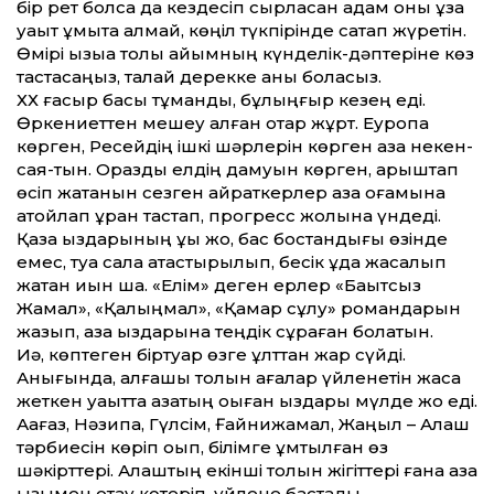
бір рет болса да кездесіп сырласқан адам оны ұзақ
уақыт ұмыта алмай, көңіл түкпірінде сақтап жүретін.
Өмірі қызыққа толы айымның күнделік-дәптеріне көз
тастасаңыз, талай дерекке қанық боласыз.
ХХ ғасыр басы тұманды, бұлыңғыр кезең еді.
Өркениеттен мешеу қалған отар жұрт. Еуропа
көрген, Ресейдің ішкі шәрлерін көрген қазақ некен-
саяқ-тын. Оразды елдің дамуын көрген, қарыштап
өсіп жатқанын сезген қайраткерлер қазақ қоғамына
атойлап ұран тастап, прогресс жолына үндеді.
Қазақ қыздарының құқы жоқ, бас бостандығы өзінде
емес, туа сала атастырылып, бесік құда жасалып
жатқан қиын шақ. «Елім» деген ерлер «Бақытсыз
Жамал», «Қалыңмал», «Қамар сұлу» романдарын
жазып, қазақ қыздарына теңдік сұраған болатын.
Иә, көптеген біртуар өзге ұлттан жар сүйді.
Анығында, алғашқы толқын ағалар үйленетін жасқа
жеткен уақытта қазақтың оқыған қыздары мүлде жоқ еді.
Аққағаз, Нәзипа, Гүлсім, Ғайнижамал, Жаңыл – Алаш
тәрбиесін көріп оқып, білімге ұмтылған өз
шәкірттері. Алаштың екінші толқын жігіттері ғана қазақ
қызымен отау көтеріп, үйлене бастады.