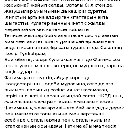
жасырмай жайып салды. Орталық биліктен де,
Жазушылар ұйымынан да кешірім сұратты.
Ілиястың артына қалдырған кітаптарын қайта
шығартты. Құлагер ақынның жетпіс жылдық
мерейтойын кең көлемде тойлатты.
Тегінде, жылдар бойы қалыптасқан дәстүр қазақтың
қызы менталитет, әдет-ғұрыпқа сай ер адамның
алдын кесіп өтпей, бір саты тұратын-ды. Сәкеннің
жесірі Гүлбаһрам,
Бейімбеттің жесірі Күлжамал үшін де Фатима сөз
қозғап, үлкен мәселе көтеріп, қос мұңлықтың зарына
көңіл аудартты.
Фатима қуғын-сүргін, айдау көрсе де
жолдастарының әдеби мұрасына, өзге де қазақ
оқымыстыларының сөзіне қиянат жасамаған,
керісінше, көзінің қарашығындай сақтап, НКВД-ның
суық қолынан жасырып, аман-
есен алып қалған.
Фатиманың жеке архиві – өте бай, аса құнды дерек
пен мәліметке толы қазына. Мен зерттеуші
есебінде Орталық архив пен Орталық ғылыми
кітапхананың қорындағы Фатима
айымға тиесілі