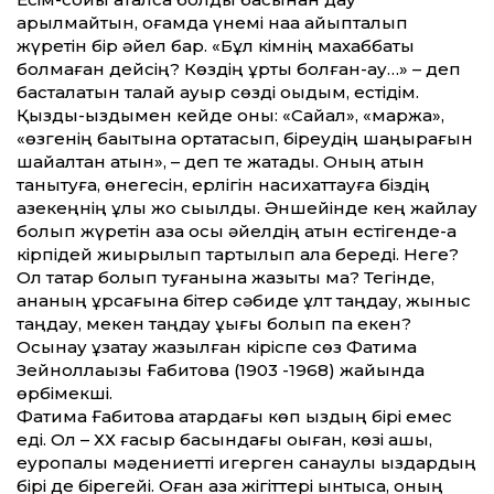
арылмайтын, қоғамда үнемі нақақ айыпталып
жүретін бір әйел бар. «Бұл кімнің махаббаты
болмаған дейсің? Көздің құрты болған-ау…» – деп
басталатын талай ауыр сөзді оқыдым, естідім.
Қызды-қыздымен кейде оны: «Сайқал», «маржа»,
«өзгенің бақытына ортақтасып, біреудің шаңырағын
шайқалтқан қатын», – деп те жатады. Оның атын
танытуға, өнегесін, ерлігін насихаттауға біздің
қазекеңнің құлқы жоқ сықылды. Әншейін­де кең жайлау
болып жүретін қазақ осы әйелдің атын естігенде-ақ
кірпідей жиырылып тартылып қала береді. Неге?
Ол татар болып туғанына жазықты ма? Тегінде,
ананың құрсағына бітер сәбиде ұлт таңдау, жыныс
таңдау, мекен таңдау құқығы болып па екен?
Осынау ұзақтау жазылған кіріспе сөз Фатима
Зейноллақызы Ғабитова (1903 -1968) жайында
өрбімекші.
Фатима Ғабитова қатардағы көп қыздың бірі емес
еді. Ол – ХХ ғасыр басындағы оқыған, көзі ашық,
еуропалық мәдениетті игерген санаулы қыздардың
бірі де бірегейі. Оған қазақ жігіттері ынтықса, оның