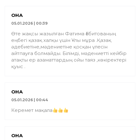
ҚОНАҚ
05.01.2026 | 00:39
Өте жақсы жазылған Фатима Ғабитованың
еңбегі қазақ халқы үшін Ұлы мұра .Қазақ
әдебиетіне,мәдениетіне қосқан үлесін
айтпауға болмайды. Білімді, мәдениетті кейбір
атақты ер азаматтардың ойы таяз ,көкіректері
қуыс .
ҚОНАҚ
05.01.2026 | 00:44
Керемет мақала
ҚОНАҚ