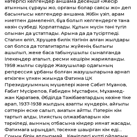
көтергісі келгендер қаншама десеңші! «Жесір
қатынның сұрауы жоқ, қорғаны болар саясы жоқ» деп
басынғысы келгендер қаншама. Жібін үзіп, арам
ниетпен дәмеленіп, бұқа болып келгендерге тана
көзін сүзбеді. Қорлатпады. Құлын мүсін тәні түгіл
қолынан да ұстатпады. Арына да дақ түсіртпеді.
Сталин өліп, Хрущев билік тізгінін алған жылдары
сәл болса да тоталитарлық жүйенің былығы
ашылып, жеке басқа табынушылық сыналғанда
Ілекеңдер ақталып, ресми кешірім жарияланды.
1958 жылғы сәуірде Жазушылар одағының
репрессия құрбаны болған жазушыларына арнап
өткізген үлкен жиында Фатима ЦК
Президиуымның мүшелері және Сәбит Мұқанов,
Ғабит Мүсірепов, Ғабиден Мұстафин, Мұхамед­
жан Қаратаев, Әбділда Тәжібаевтардың көзіне тіке
қарап, 1937-1938 жылдың азапты күндерін, қайғылы
сәттерін еске салып, ақиқатын айтты. Пәтерін кім
тартып алды, Ілиястың қолжазбаларын кім
тәркіледі, ақынның отбасына кімдер қиянат жасады,
Фатимаға қырыңдап, төсекке шақырған кім еді…
Соның бірін қалдырмай… Көңілдегі күпті ойларын