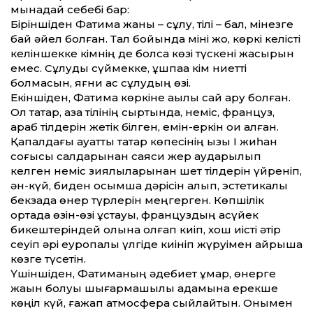
мынадай себебі бар:
Біріншіден Фатима жаны – сұлу, тілі – бал, мінезге
бай әйел болған. Тал бойын­да міні жоқ, көркі келісті
келіншекке кімнің де болса көзі түскені жасырын
емес. Сұлуды сүймекке, құшпаққа кім ниетті
болмасын, яғни қас сұлудың өзі.
Екіншіден, Фатима көркіне ақылы сай ару болған.
Ол татар, қазақ тілінің сыртында, неміс, француз,
араб тілдерін жетік білген, емін-еркін оқи алған.
Қапалдағы ауқатты татар көпесінің қызы
І жиһан
соғысы салдарынан саяси жер аударылып
келген неміс зиялыларынан шет тілдерін үйреніп,
ән-күй, биден қосымша дәрісін алып, эстетикалық
бекзада өнер түрлерін меңгерген. Көпшілік
ортада өзін-өзі ұстауы, француздың ақсүйек
бикештеріндей қолына қолғап киіп, хош иісті әтір
сеуіп әрі еуропалық үлгіде киініп жүруімен айрықша
көзге түсетін.
Үшіншіден, Фатиманың әдебиет құмар, өнерге
жақын болуы шығармашылық адамына ерекше
көңіл күй, ғажап атмосфера сыйлайтын. Онымен