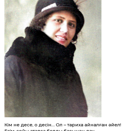
Кім не десе, о десін… Ол – тарихқа айналған әйел!
Есім-сойы аталса болды басынан дау