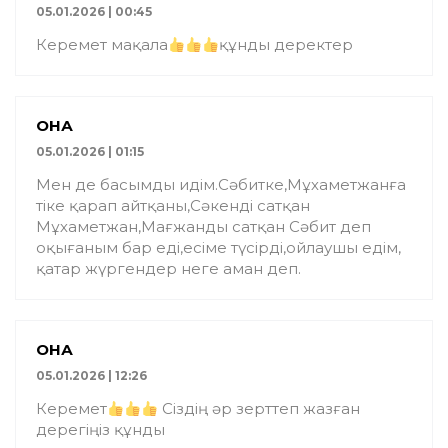
05.01.2026 | 00:45
Керемет мақала
құнды деректер
ҚОНАҚ
05.01.2026 | 01:15
Мен де басымды идім.Сәбитке,Мұхаметжанға
тіке қарап айтқаны,Сәкенді сатқан
Мұхаметжан,Мағжанды сатқан Сәбит деп
оқығаным бар еді,есіме түсірді,ойлаушы едім,
қатар жүргендер неге аман деп.
ҚОНАҚ
05.01.2026 | 12:26
Керемет
Сіздің әр зерттеп жазған
дерегіңіз құнды