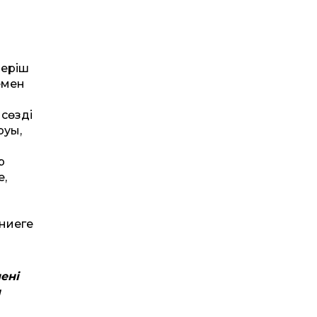
періш
емен
сөздің
руы,
р
е,
үниеге
ені
н