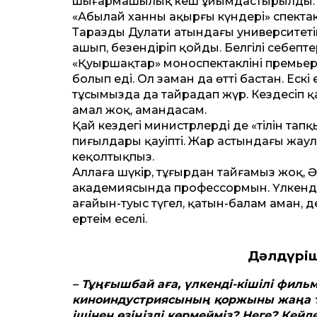
шығармашылық кеш ұйымдастырылды. Жыл
«Абылай ханның ақырғы күндері» спектакл
Тараздың Дулати атындағы университетін
ашып, безендіріп қойды. Белгілі себепт
«Қуыршақтар» моноспектаклінің премьера
болып еді. Ол заман да өт­ті бастан. Ес
тұсымызда да тайраңдап жүр. Кез­десіп қ
амал жоқ, амандасам.
Қай кез­дегі министрлердің де «тілін т
пиғылдары қауіпті. Жар астындағы жаула
кеңқолтықпыз.
Аллаға шүкір, тұғырдан тайғамыз жоқ, Ә
академиясында профессормын. Үлкенді-
ағайын-туыс түгел, қатын-балам аман, ден
ертеңім еңселі.
Дәлдүрі
– Тұңғышбай аға, үлкенді-кішілі фил
киноиндустриясының қоржыны жаңа т
ішінен өзіңізді көрмейміз? Неге? Кей