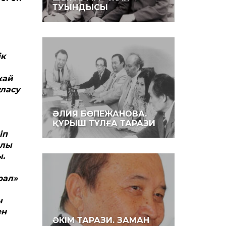
ТУЫНДЫСЫ
ік
жай
уласу
ӘЛИЯ БӨПЕЖАНОВА.
ҚҰРЫШ ТҰЛҒА ТАРАЗИ
іп
алы
ы.
рал»
ы
ен
ӘКІМ ТАРАЗИ. ЗАМАН