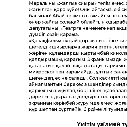
Мералының «жалғыз сиыры» тәлім емес, о
жағылған қара күйе! Оны айтасыз, екі си
басынан! Абай хәкімнің өзі «майлы ас ж
өнер жайлы солақай ойлайтын одыраңбай
депутатының: «Театрға неменеге көп ақша
дүмбіл сөзін қараңыз.
«Қазақфильмнің» қай қоржынын тілге тие
шетелдік шиырларға жария ететін, етегім
жеріген құландардың қыртымбай кинолар
қалдырмашы, қарағым. Экранымызды жаула
қағанатын қалай асқақтатады, тарихын 
микроскоппен қарамайды, ұлт­тық санағ
шегендеп, есіне салады. Сол қасиет­ті қа
айналмайтын берекесіз шенділер сынды 
қаржыны шұқылап, боқ ішінен қазбалап қ
дәрет сындыратын дәлдүріштен өрелі өне
экраннан көрінбей жүруімде емес, жоғ
құр шөппен сүртпейік, бірді-екілі туынды
Үмітім үзілмей т