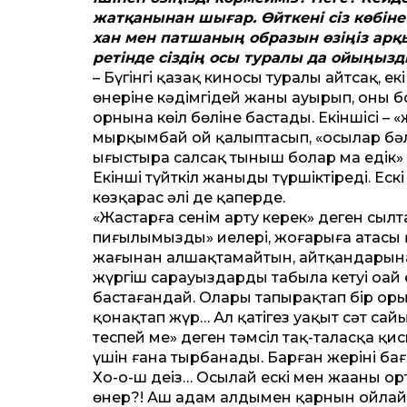
жатқанынан шығар. Өйткені сіз көбіне-
хан мен патшаның образын өзіңіз арқ
ретінде сіздің осы туралы да ойыңызды
– Бүгінгі қазақ киносы туралы айтсақ, ек
өнеріне кәдімгідей жаны ауырып, оның бо
орнына көңіл бөліне бастады. Екіншісі – 
мырқымбай ой қалыптасып, «осылар бәле
ығыстыра салсақ тыныш болар ма едік»
Екінші түйткіл жаныңды түршік­тіреді. Ес
көзқарас әлі де қаперде.
«Жастарға сенім арту керек» деген сыл
пиғылымыздың» иелері, жоғарыға атасы
жағынан алшақтамайтын, айт­қандарынан
жүргіш сарауыздардың табыла кетуі оңа
бастағандай. Олары тапырақтап бір оры
қонақтап жүр… Ал қатігез уақыт сәт сайы
теспей ме» деген тәмсіл тақ-таласқа қисы
үшін ғана тырбанады. Барған жерінің ба
Хо-о-ш деңіз… Осылай ескі мен жаңаның о
өнер?! Аш адам алдымен қарнын ойлайд