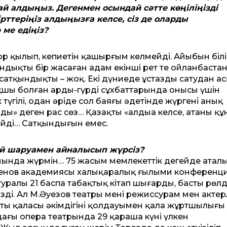
 алдыңыз. Дегенмен осындай сәт­те көңіліңізді
т­теріңіз алдыңызға келсе, сіз де оларды
ме едіңіз?
ор қылып, кепиетін қашырғым келмейді. Айыбын білі
ындықты бір жасаған адам екінші рет те ойланбаста
 сатқындықты – жоқ. Екі дүниеде ұстазды сатудан а
қшы болған ардың-гүрдің сұхбат­тарында онысы үшін
үгілі, одан әріде сол баяғы әдетінде жүргені анық
ы» деген рас сөз… Қазақтың «алдыңа келсе, атаңның қ
дейді… Сатқындығын емес.
ндей шаруамен айналысып жүрсіз?
ында жүрмін… 75 жасым мемлекет­тік деңгейде аталып 
генов академиясы халықаралық ғылыми конференц
 туралы 21 баспа табақтық кітап шығарды, басты рөл
зді. Ал М.Әуезов театры менің режиссурам мен актер
ты қаласы әкімдігінің қолдауымен қала жұртшылығы
ғы опера театрында 29 қараша күні үлкен