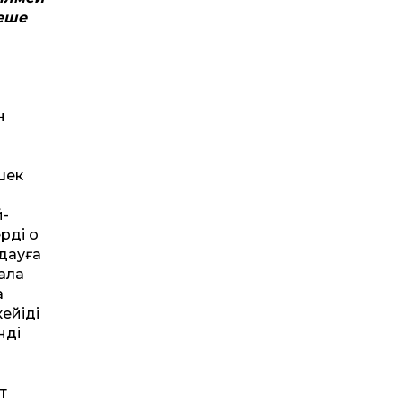
неше
і
н
ншек
й-
ің оң
дауға
ала
а
йіңді
нді
і
т