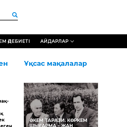
ЛЕМ ӘДЕБИЕТІ
АЙДАРЛАР
ен
Ұқсас мақалалар
зақ­
ақ
ек
ӘКЕМ ТАРАЗИ. КӨРКЕМ
ШЫҒАРМА - ЖАН
деген