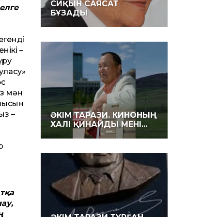
СИҚЫН САЯСАТ
елге
БҰЗАДЫ
егенді
нікі –
үру
туласу»
өс
із мән
мшысын
ыз –
ӘКІМ ТАРАЗИ. КИНОНЫҢ
ХАЛІ ҚИНАЙДЫ МЕНІ...
р
атқа
ау,
ң