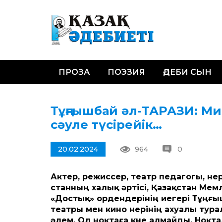
ПРОЗА
ПОЭЗИЯ
ӘДЕБИ СЫН
Тұңғышбай әл-ТАРАЗИ: Ми
сәуле түсірейік…
20.02.2024
964
0
Актер, режиссер, театр педагогы, ө
станның халық әртісі, Қазақ­стан Ме
«Достық» ордендерінің иегері Тұңғыш
театры мен кино өнерінің ахуалы тур
әлем. Ол ноқтаға көне алмайды. Ноқта