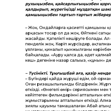
рухыңызбен, қайсарлығыңызбен қорғай
қалдырып, жүрегіңізді мұздатқан шәкір
қамшыңызбен тартып-тартып жіберер 
– Жоқ. Ондайларға қасиет­ті қамшыны қ
арқасын тосар ол да жоқ. Өйткені сатқ
жасайды. Қателікті кешіруге болады. Ал
пенделік жоқ. Көріп жүрсіздер, ақталма
ұялғаны, қиналып қынжылғаны көрінбек т
байқалады. «Ауру қалса да, әдет қалмайд
кеш» дегеніне назар салыңыз, «құнын» 
– Түсінікті. Тұңғышбай аға, қазір не
– Бүгіндері қайда жүруші едім, ой-орман
Оған ризашылығымды білдіремін. Жүр
өткізді. «Өнегелі өмір» сериясымен мен
кейіптеген фильмдерімнің апталығын өткі
жұмыстарымның апталығын өткізді. Алма
зиялы қауымы тамашалаған Абай атында