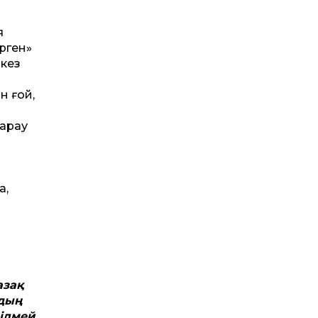
я
рген»
 кез
н ғой,
қарау
а,
азақ
рдың
рілмей