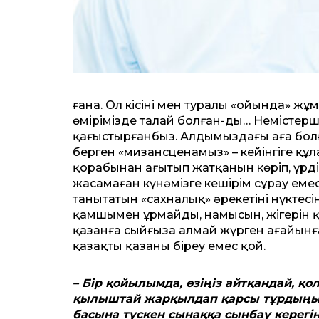
ғана. Ол кісінің мен туралы «ойында» жұмы
өмірімізде талай болған-ды… Немістерш
қағыстырғанбыз. Алдымыздағы аға болған с
берген «мизансценамыз» – кейінгіге құл
қорабынан ағытып жатқанын көріп, үрд
жасамаған күнәмізге кешірім сұрау емес, 
танытатын «сахналық» әрекетінің нүкте
қамшымен ұрмайды, намысын, жігерін қ
қазанға сыйғыза алмай жүрген ағайынға
қазақтың қазаны біреу емес қой.
– Бір қойылымда, өзіңіз айт­қандай, 
қылыштай жарқылдап қарсы тұрдыңыз.
басына түскен сынаққа сынбау керегін 