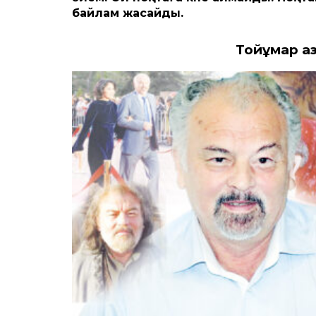
байлам жасайды.
Тойқұмар
қа