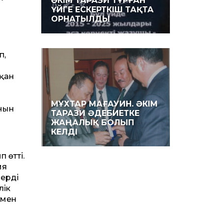
ӘКІМ ТАРАЗИ ТҰРҒАН
ҮЙГЕ ЕСКЕРТКІШ ТАҚТА
ОРНАТЫЛДЫ
п,
н
сқан
МҰХТАР МАҒАУИН. ӘКІМ
ұнын
ТАРАЗИ ӘДЕБИЕТКЕ
ЖАҢАЛЫҚ БОЛЫП
КЕЛДІ
өт­ті.
ия
дерді
лік
 мен