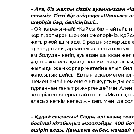
– Аға, біз жалпы сіздің аузыңыздан «і
естиміз. Тіпті бір әніңізде: «Шашыма ақ
шеріңіз бар, бөлісіңізші…
– Ой, қарағым-ай! «Қайсы бірін айтайы
көріп, запыран шеккен әжелеріміз. Қайс
жатыр ғой ішімізде. Біразын жоғарыда а
арзандағаны, арзанның аспанға шығуы, тіл
ем болудан кетіп, ауыздан шыққан жел ес
ұлдың – жетесіз, қыздың кепиетсіз қылығы
жылыңды жемқорлар жетегіне алып билікті
жақсылық дейсің… Ертеңін ескермеген елің
шемен емей немене?! Ел-жұртымды ессіз 
тұрғаннан ғана тірі жүргендеймін. Ален 
көтерілген өнерпаз айтыпты: «Мына қаси
алаңсыз кеткім келеді», – деп. Менің де 
– Құдай сақтасын! Сіздің әлі қазақ теа
бесінші кітабыңыз мазалайды. 400 бет
өшіріп алды. Қаншама еңбек, маңдай 