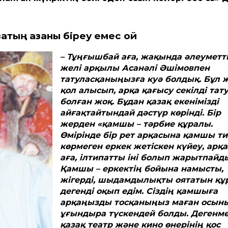
зақтың қазаны
біреу емес қой
– Тұңғышбай аға, жақында әлеумет­т
желі арқылы Асанәлі Әшімовпен
татуласқаныңызға куә болдық. Бұл 
қол алысып, арқа қағысу секілді тат
болған жоқ. Бұдан қазақ екенімізді
айғақтайтындай дәстүр көрінді. Бір
жерден «қамшы – тәрбие құралы.
Өмірінде бір рет арқасына қамшы ти
көрмеген еркек жетіскен күйеу, арқ
аға, ілтипат­ты іні болып жарытпайд
Қамшы – еркектің бо­йына намысты,
жігерді, шыдамдылықты оятатын құ
дегенді оқып едім. Сіздің қамшыға
арқаңызды тосқаныңыз маған осын
ұғындыра түскендей болды. Дегенм
қазақ театр және кино өнерінің қос