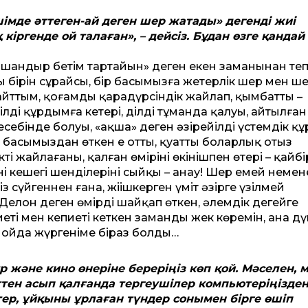
шімде әт­теген-ай деген шер жатады» дегенді жиі
 кіргенде ой талаған», – дейсіз. Бұдан өзге қандай
н, шандыр бетім тартайын» деген екен заманынан те
ы бірін сұрайсың, бір басымызға жетерлік шер мен ш
йт­тым, қоғамды қарадүрсіндік жайлап, қымбат­тың –
дің құрдымға кетері, ділдің тұманда қалуы, айтылған 
ебінде болуы, «ақша» деген әзірейілдің үстемдік құ
, басымыздан өткен ең от­ты, қуат­ты боларлық отыз
 жайлағаны, қалған өміріңнің өкінішпен өтері – қайбі
нің кешегі шенділерінің сыйқы – анау! Шер емей немен
сүйгеннен ғана, жіңішкерген үміт әзірге үзілмей
Делон деген өмірді шайқап өткен, әлемдік деңгейге
еті мен кепиеті кеткен заманды жек көремін, ана д
сол ойда жүргеніме біраз болды…
тр және кино өнеріне береріңіз көп қой. Мәселен, м
­тен асып қалғанда тергеушілер компьютеріңізде
тер, ұйқыны ұрлаған түндер сонымен бірге өшіп