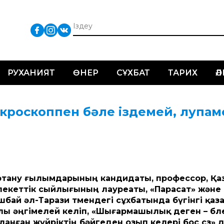
РУХАНИЯТ
ӨНЕР
СҰХБАТ
ТАРИХ
Ә
кроскоппен бәле іздемей, лупам
нертану ғылымдарының кандидаты, профессор, Қа
млекет­тік сыйлығының лауреаты, «Парасат» және
бай әл-Тарази төмендегі сұхбатында бүгінгі қаз
алы әңгімелей келіп, «Шығарма­шылық деген – бөл
ланған жүйріктің бәйгеден озып келері бос сөз» 