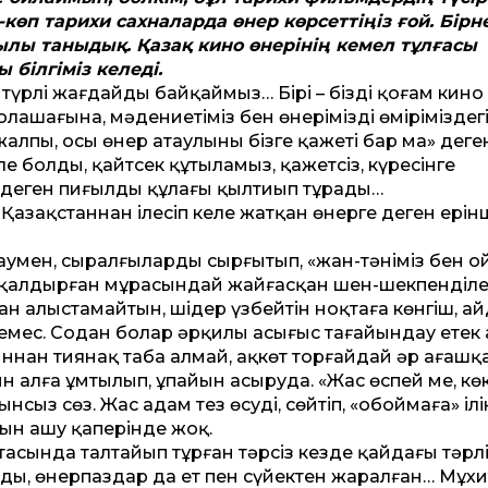
көп тарихи сахналарда өнер көрсет­тіңіз ғой. Бір
ылы таныдық. Қазақ кино өнерінің кемел тұлғасы
 білгіміз келеді.
і түрлі жағдайды байқаймыз… Бірі – біздің қоғам кино
лашағына, мәдениетіміз бен өнеріміздің өміріміздег
«жалпы, осы өнер атаулының бізге қажеті бар ма» деге
 болды, қайтсек құтыламыз, қажетсіз, күресінге
 деген пиғылдың құлағы қылтиып тұрады…
кі Қазақ­станнан ілесіп келе жатқан өнерге деген ері
таумен, сыралғыларды сырғытып, «жан-тәніміз бен о
 қалдырған мұрасындай жайғасқан шен-шекпенділерд
 алыстамайтын, шідер үзбейтін ноқтаға көнгіш, ай
й емес. Содан болар әрқилы асығыс тағайындау етек 
ннан тиянақ таба алмай, ақкөт торғайдай әр ағашқ
н алға ұмтылып, ұпайын асыруда. «Жас өспей ме, көке
нсыз сөз. Жас адам тез өсуді, сөйтіп, «обо­ймаға» ілі
ғын ашу қаперінде жоқ.
ртасында талтайып тұрған тәрсіз кез­де қайдағы тәрл
ы, өнерпаздар да ет пен сүйектен жаралған… Мұхи