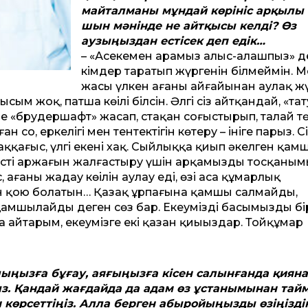
майталманы мұндай көрініс арқылы 
шын мәнінде не айт­қысы келді? Өз
аузыңыздан естісек деп едік…
– «Асекеңмен арамыз алыс-алашпыз» д
кімдер таратып жүргенін білмеймін. Ме
жасы үлкен ағаның айғайынан аулақ ж
сым жоқ, патша көңілі білсін. Әлгі сіз айт­қандай, «та
е «брудершафт» жасап, стақан соғыстырып, талай т
оң, еркелігі мен тентектігін көтеру – ініге парыз. С
аққағыс, үлгі екені хақ. Сыйлыққа қиып әкелген қа
істің аржағын жалғастыру үшін арқамызды тосқаным
ағаның жадау көңілін аулау еді, өзі аса құмарлық
сін қою болатын… Қазақ ұрпағына қамшы салмайды,
амшылайды деген сөз бар. Екеуміздің басымызды бі
 айтарым, екеумізге екі қазан қиыңыздар. Тойқұмар
қолыңызға бұғау, аяғыңызға кісен салынғанда қиян
 Қандай жағдайда да адам өз ұстанымынан тайм
көрсет­тіңіз. Алла берген абыройы­ңызды өзіңізді