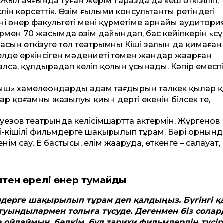
 аяғында туған жерім Таразда да кеш өткізіліп,
ін көрсет­тік. Өзім ғылыми консультанты ретіндегі
ің өнер факультеті менің құрметіме арнайы аудитори
ермен 70 жасымда өзім дайындап, бас кейіпкерін «сү
сын өткізуге төл театрымның Кіші залын да қимаған
кі елде еркінсіген мәдениеті төмен жандар жаңарған
алса, құлдыраңдап келіп қолын ұсынады. Кәпір емеспі
апқыш» хамелеондардың адам тағдырын тәлкек қылар 
р қоғамның жазылуы қиын дерті екенін білсек те,
уезов театрында келісімшарт­та актермін, Жүргенов
кішілі фильмдерге шақырылып тұрам. Бәрі орнынд
ім сау. Ең бастысы, елім жаңаруда, өткенге – салауат,
штен
өрелі өнер тумайды
ьмдерге шақырылып тұрам деп қалдыңыз. Бүгінгі қ
уындылармен толыға түсуде. Дегенмен біз сола
де ойлаймын, бәлкім, бұл тарихи фильмдердің түсі