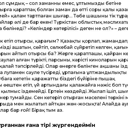
л сұмдық – сол заманның емес, ұлтымыздың бетіне
ырға қаратпақ болған заман да өт­ті соры қалың қаза
емей» қалам тартпаған шығар… Төбе шашыңның тік тұра
лар әлі де бар екен! Түркістан облыстық мәслихат
 бөлінеді? «Келіндер көтерілісі» деген не ол?» – дег
к етіп отырсың, қарағым? Қазақты қорлап, жамандап
ізді ашатын, сөйтіп, сөлкебай сүйретіп келген, қағы
ын айтып отырсың ба? Жерге қаратпашы, қайран көң
п алған түріктің, парсының, кәрістің киноларын қа
қалай тәпсірлейді. Олар өнерге бөлінген ақшаны із
а лупамен сәуле түсіреді, ұрпағына ұлтжандылықты
ғбаға кететін қаражат­ты біздегі бүйіріне пышақ
өңештен өтіп, үй артындағы қалажайға нәжіс боп тү
ылмыс іздемейді. Ертеңін көздейді. Жылап ішіп, шы
р тумайды. Сен көтеріп отырған мәселенің төркіні м
арыда мен жылатып айт­қан жөн-жосықта! Алайда а
лар бар ғой! Бірақ тым аз.
ұрғаннан ғана тірі жүргендеймін