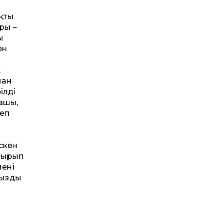
қтың
ры –
ы
ен
,
нан
ілді
рашы,
деп
скен
ңғырып
енің
уызды