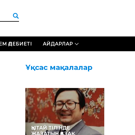
ЛЕМ ӘДЕБИЕТІ
АЙДАРЛАР
Ұқсас мақалалар
ҚЫТАЙ ТІЛІНДЕ
ЖАЗАТЫН ҚАЗАҚ