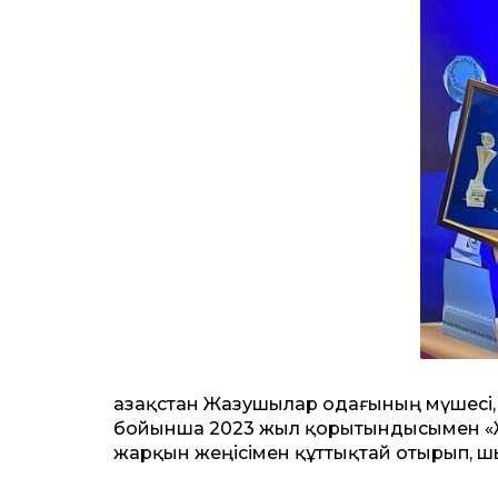
Қазақстан Жазушылар одағының мүшесі, 
бойынша 2023 жыл қорытындысымен «Жы
жарқын жеңісімен құттықтай отырып, ш