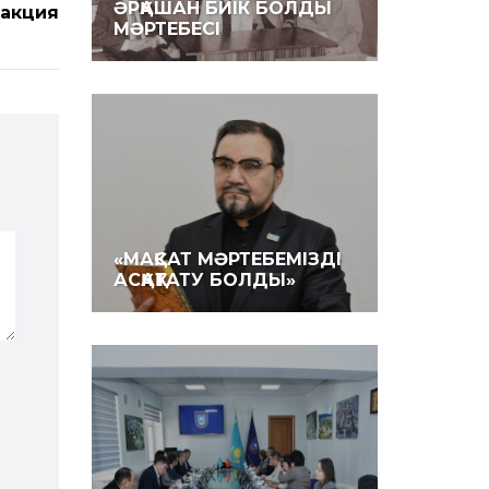
ӘРҚАШАН БИІК БОЛДЫ
акция
МӘРТЕБЕСІ
«МАҚСАТ МӘРТЕБЕМІЗДІ
АСҚАҚТАТУ БОЛДЫ»