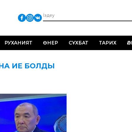
РУХАНИЯТ
ӨНЕР
СҰХБАТ
ТАРИХ
Ә
ЫНА ИЕ БОЛДЫ