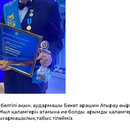
белгілі ақын, аудармашы Бекет Қарашин Атырау өңір
л қаламгері» атағына ие болды. Қарымды қаламге
ығармашылық табыс тілейміз.