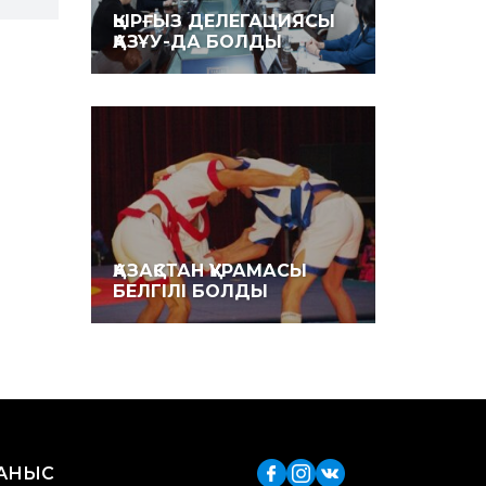
ҚЫРҒЫЗ ДЕЛЕГАЦИЯСЫ
ҚАЗҰУ-ДА БОЛДЫ
ҚАЗАҚ­СТАН ҚҰРАМАСЫ
БЕЛГІЛІ БОЛДЫ
ЛАНЫС