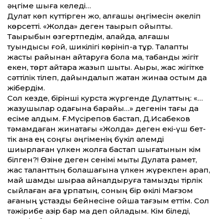
әңгіме шыға келеді…
Дулат көп күт­тірген жоқ, алғашқы әңгімесін әкеліп
көрсет­ті. «Жолда» деген тақырып қойыпты.
Тақырыбын өзгертпедім, алайда, алғашқы
туындысы ғой, шикілігі көрініп-ақ тұр. Талапты
жасты райынан қайтаруға бола ма, табанды жігіт
екен, төрт қайтара жазып шықты. Ақыры, жас жігітке
сәт­тілік тілеп, дайындалып жатқан жинаққа қостым да
жібердім.
Сол кез­де, бірінші курс­та жүргенде Дулат­тың: «…
жазушылар одағына бара­йық…» дегенін тағы да
есіме алдым. Ғ.Мүсірепов бастап, Д.Исабеков
тәмамдаған жинақтағы «Жолда» деген екі-үш бет­
тік қана ең соңғы әңгіменің бүкіл әлемді
шиырлаған үлкен жолға бастап шығатынын кім
білген?! Өзіне деген сенімі мықты Дулатқа рақмет,
жас талант­тың болашағына үлкен жүрекпен қарап,
май шамды шыраққа айналдыруға тамыздық тірлік
сыйлаған аға ұрпақтың, соның бір өкілі Мағзом
ағаның ұстаздық бейнесіне ойша тағзым ет­тім. Сол
тәжірибе қазір бар ма деп ойладым. Кім біледі,