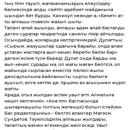
тың тілін тауып, жатақханамыздың елеусіздеу
бөлмесінде қалды, сөйтіп әдебиет майданына
шындап бет бұрды. Каникул кезінде-ақ, «Бекет» ат­
ты алғашқы повесін жазып шықты.
Талант қалай ашылды, алғашқы қадам қалай басталды
деген сұрақтар төңірегінде санқилы пікір айтылады.
Осындайда, жоғарыда келтіргенімдей, Дулат­тың:
«Сырым, жазушылар одағына барайық, онда қалам
ұстаған жастарға ақыл-кеңес беретін бөлім бар»
дегені есіме түсе береді. Дулат онда барды ма,
ақыл-кеңес сұрады ма, ол жағы маған белгісіз, ол
жайында сырласқан емеспіз. Келесі жылы
денсаулығыма байланысты сыртқы бөлімге
ауысып, елге кет­тім де, тіршілік өз ағысымен жүріп
жат­ты.
Арада, отыз жылдан астам уақыт өт­ті. Алматыға
көшіп келгенмін. «Ана тілі» баспасында
шығармашылық топтың жетекшісі болып істеймін.
Бас редакторымыз – белгілі қаламгер Мағзом
Сүндетов. Тәуелсіздіктің алғашқы жылдары,
талаптың өзінен егемендік желі еседі. Уақыт