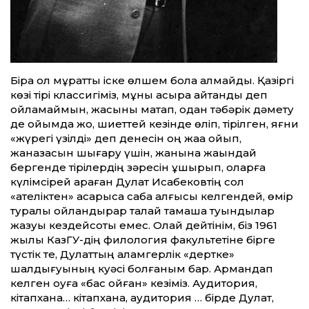
Бірақ ол мұрат­ты іске өлшем бола алмайды. Қазіргі
көзі тірі классигіміз, мұны асыра айт­қандық деп
ойламаймын, жақсыны мақтап, одан тәбәрік дәмету
де ойым­да жоқ, шиет­тей кезінде өліп, тірілген, яғни
«жүрегі үзілді» деп денесін оң жаққа қойып,
жаназасын шығару үшін, жанына жақындай
бергенде тірілердің зәресін ұшырып, оларға
күлімсірей қараған Дулат Исабековтің сол
«қателіктен» қасарыса сабақ алғысы келгендей, өмір
туралы ойландырар талай тамаша туындылар
жазуы кез­дейсоқтық емес. Олай дейтінім, біз 1961
жылы КазГУ-дің филология факультетіне бірге
түстік те, Дулат­тың қаламгерлік «дертке»
шалдығуының куәсі болғаным бар. Армандап
келген оқуға «бас қойған» кезіміз. Аудитория,
кітапхана… кітапхана, аудитория … бірде Дулат,