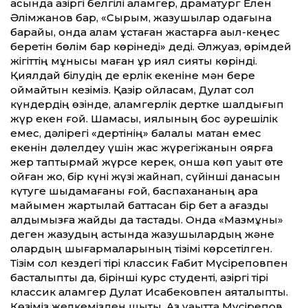
қасында қазіргі белгілі қаламгер, драматург Елен
Әлімжанов бар, «Сырым, жазушылар одағына
барайық, онда қалам ұстаған жастарға ақыл-кеңес
беретін бөлім бар көрінеді» деді. Әлжуаз, өрімдей
жігіт­тің мұнысы маған құр қиял сияқты көрінді.
Қиялдай білудің де ерлік екеніне мән бере
қоймайтын кезіміз. Қазір ойласам, Дулат сол
күндердің өзінде, қаламгерлік дертке шалдығып
жүр екен ғой. Шамасы, қиялының бос әурешілік
емес, дәлірегі «дертінің» балалық мақтан емес
екенін дәлелдеу үшін жас жүрегіжанын қоярға
жер таптырмай жүрсе керек, онша көп уақыт өте
қойған жоқ, бір күні жүзі жайнап, сүйінші данасын
күтуге шыдамағаны ғой, баспахананың қара
майымен жартылай бат­тасқан бір бет ақ қағазды
алдымызға жайды да тастады. Онда «Мазмұны»
деген жазудың астында жазушылардың және
олардың шығармаларының тізімі көрсетілген.
Тізім сол кез­дегі тірі классик Ғабит Мүсіреповпен
басталыпты да, бірінші курс студенті, қазіргі тірі
классик қаламгер Дулат Исабековпен аяқталыпты.
Көзіміз желкемізден шықты. Аз уақыт­та Мүсірепов