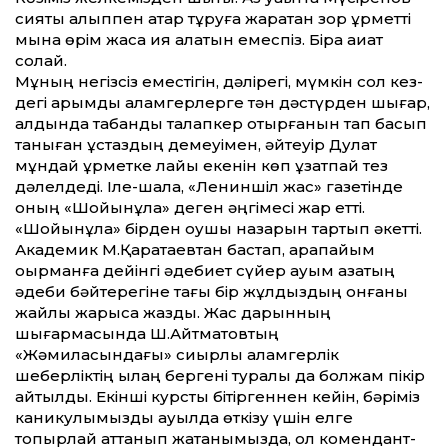
сияқты алыппен қатар тұруға жаратқан зор құрмет­ті
мына өрім жасқа қия алатын емеспіз. Бірақ ақиқат
солай.
Мұның негізсіз еместігін, дәлірегі, мүмкін сол кез­
дегі қарымды қаламгерлерге тән дәстүрден шығар,
алдында табанды талапкер отырғанын тап басып
таныған ұстаздың демеуімен, әйтеуір Дулат
мұндай құрметке лайық екенін көп ұзатпай тез
дәлелдеді. Іле-шала, «Лениншіл жас» газетінде
оның «Шойын­құлақ» деген әңгімесі жарқ ет­ті.
«Шойынқұлақ» бірден оқушы назарын тартып әкет­ті.
Академик М.Қаратаевтан бастап, қарапайым
оқырманға дейінгі әдебиет сүйер қауым қазақтың
әдеби бәйтерегіне тағы бір жұлдыздың қонғаны
жайлы жарыса жазды. Жас дарынның
шығармасында Ш.Айт­матовтың
«Жәмиласындағы» сиқырлы қаламгерлік
шеберліктің қылаң бергені туралы да болжам пікір
айтылды. Екінші курсты бітіргеннен кейін, бәріміз
каникулымызды ауылда өткізу үшін елге
топырлай ат­танып жатқанымызда, ол комендант­