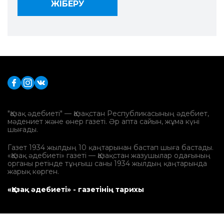
"Қазақ әдебиеті" — Қазақстан Республикасының әдебиет,
мәдениет және өнер газеті. Әр апта сайын, жұма күні
шығады.
Газет 1934 жылдың 10 қаңтарынан бастап шыға бастады.
«Қазақ әдебиеті» газеті — Қазақстан жазушылар одағының
органы ретінде тұңғыш саны 1934 жылдың қаңтарында
жарық көрген.
«Қазақ әдебиеті» - газетінің тарихы