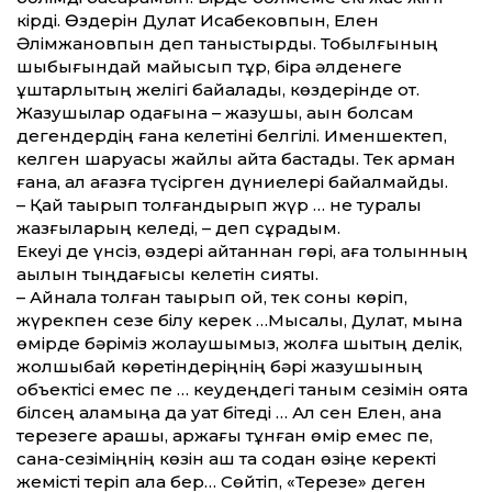
кірді. Өздерін Дулат Исабековпын, Елен
Әлімжановпын деп таныстырды. Тобылғының
шыбығындай майысып тұр, бірақ әлденеге
құштарлықтың желігі байқалады, көздерінде от.
Жазушылар одағына – жазушы, ақын болсам
дегендердің ғана келетіні белгілі. Именшектеп,
келген шаруасы жайлы айта бастады. Тек арман
ғана, ал қағазға түсірген дүниелері байқалмайды.
– Қай тақырып толған­дырып жүр … не туралы
жазғыларың келеді, – деп сұрадым.
Екеуі де үнсіз, өздері айт­қаннан гөрі, аға толқынның
ақылын тыңдағысы келетін сияқты.
– Айнала толған тақырып қой, тек соны көріп,
жүрекпен сезе білу керек …Мысалы, Дулат, мына
өмірде бәріміз жолаушымыз, жолға шықтың делік,
жолшыбай көретіндеріңнің бәрі жазушының
объектісі емес пе … кеудеңдегі таным сезімін оята
білсең қаламыңа да қуат бітеді … Ал сен Елен, ана
терезеге қарашы, аржағы тұнған өмір емес пе,
сана-сезіміңнің көзін аш та содан өзіңе керекті
жемісті теріп ала бер… Сөйтіп, «Терезе» деген