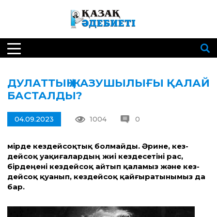
ДУЛАТТЫҢ ЖАЗУШЫЛЫҒЫ ҚАЛАЙ
БАСТАЛДЫ?
04.09.2023
1004
0
Өмірде кез­дейсоқ­тық болмайды. Әрине, кез­
дейсоқ уақиғалар­дың жиі кез­десетіні рас,
бірдеңені кез­дейсоқ айтып қаламыз және кез­
дейсоқ қуа­нып, кез­дейсоқ қайғыратынымыз да
бар.