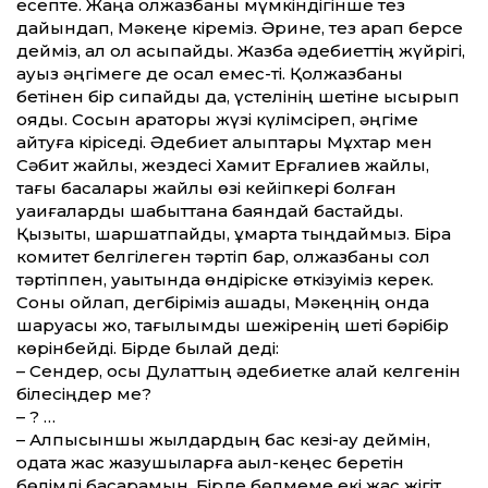
есепте. Жаңа қолжазбаны мүмкіндігінше тез
дайындап, Мәкеңе кіреміз. Әрине, тез қарап берсе
дейміз, ал ол асықпайды. Жазба әдебиет­тің жүйрігі,
ауыз әңгімеге де осал емес-ті. Қолжазбаны
бетінен бір сипайды да, үстелінің шетіне ысырып
қояды. Сосын қараторы жүзі күлімсіреп, әңгіме
айтуға кіріседі. Әдебиет алыптары Мұхтар мен
Сәбит жайлы, жездесі Хамит Ерғалиев жайлы,
тағы басқалары жайлы өзі кейіп­кері болған
уақиғаларды шабыт­тана баяндай бастайды.
Қызықты, шаршатпайды, құмарта тыңдаймыз. Бірақ
комитет белгілеген тәртіп бар, қолжазбаны сол
тәртіппен, уақытында өндіріске өткізуіміз керек.
Соны ойлап, дегбіріміз қашады, Мәкеңнің онда
шаруасы жоқ, тағылымдық шежіренің шеті бәрібір
көрінбейді. Бірде былай деді:
– Сендер, осы Дулат­тың әдебиетке қалай келгенін
білесіңдер ме?
– ? …
– Алпысыншы жылдардың бас кезі-ау деймін,
одақта жас жазушыларға ақыл-кеңес беретін
бөлімді басқарамын. Бірде бөлмеме екі жас жігіт