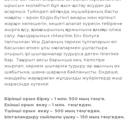
ырысын молайтып бұл қиын-қыстау асудан да
асармыз. Түйіндеп айтқанда, мүшәйраның басты
мақсаты – еркін Елдің бүгінгі ажары мен ертеңгі
жарқын келешегін, кешегі алапат күресін тебірене
жырға қосу, қазақ жырының қоржынына қомақты олжа
салу. Ақындарымыз «Мәңгілік Ел» болуға
талпынған Ұлы Даланың тарихи тұлғаларын ел
басынан өткен ұлы оқиғалармен ұштастыра
отырып, ірі шығармалар тудырса деген тілегіміз
бар. Тақы­рып аясы барынша кең. Келістіре
жырлап, көркем шығарма тудыру әр ақынның өз
шабытына, шама-шарқына байланысты. Ендеше,
маң­дайы жарқыраған жұлдызды жүйріктерді жыр
мәресінде күтеміз!
Бірінші орын біреу – 1 млн. 500 мың теңге.
Екінші орын екеу – 1 млн. теңгеден.
Үшінші орын екеу – 500 мың теңгеден.
Ынталандыру сыйлығы үшеу – 150 мың теңгеден.