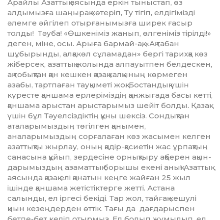
Арайлы Азаттық аясында еркін тыныстап, өз
алдымызға шаңырақ көтеріп, Ту тігіп, елді­гі­мізді
әлемге әйгілеп отырғанымызға ширек ға­сыр
толды! Тәуба! «Өшкеніміз жанып, өлгеніміз тірілді!»
деген, міне, осы. Арыға бармай-ақ, «Ақ табан
шұбырынды, алқакөл сұламадан» бергі тарихқа көз
жіберсек, азаттық жолында алпауытпен белдескен,
ақ тобықтан қан кешкен қазақ халқының көрмеген
азабы, тартпаған тауқыметі жоқ. Бостандық үшін
күресте қаншама ерлері­міз­дің қанжығада басы кетті,
қаншама арыстан арыстарымыз шейіт болды. Қазақ
үшін бұл Тәуел­сіздіктің құны шексіз. Сондықтан
аталары­мыз­­дың төгілген қанымен,
аналарымыздың сор­ғалаған көз жасымен келген
азаттықты жырлау, оның қадір-қасиетін жас ұрпақтың
санасына құйып, зердесіне орнықтыру ақберен ақын­
да­рымыздың азаматтық борышы екені анық! Азаттық
аясында қазақ елі қанатын кеңге жай­ған 25 жыл
ішінде қаншама жетістіктерге жетті. Ас­тана
салынды, ел іргесі бекіді. Тар жол, тайғақ ке­шулі
қиын кезеңдерден өттік. Тағы да дағда­рыс­пен
бетпе-бет келіп отырмыз. Ел болып жұ­мы­лып, ел