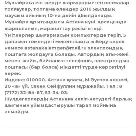
Мүшәйраға еш жерде жарық көрмеген поэмалар,
толғаулар, топтама өлеңдер 2016 жылдың
маусым айының 10-нa дейін қабылданады.
Мүшәйра қорытындысы Астана күні қарсаңын­да
жарияланып, марапаттау рәсімі өтеді.
Үміткерлер шығармасын компьютерде теріп, 5
данасын төмендегі мекен-жайға жіберу керек
немесе astanakalamger@mail.ru электрондық
поштаға жолдауға болады. Автордың аты-жөні,
мекен-жайы, байланыс телефоны, электрондық
поштасы (бар болса) міндетті түрде көрсетілуі
керек.
Индекс: 010000. Астана қаласы, М.Әуезов көшесі,
20 «а» үй, Сәкен Сейфуллин мұражайы. Тел.: 8
(7172) 32-84-67, 53-34-03.
Жүлдегерлердің Астанаға келіп-кетудегі барлық
шығынын ұйымдастырушы тарап мойнына
алмайды.