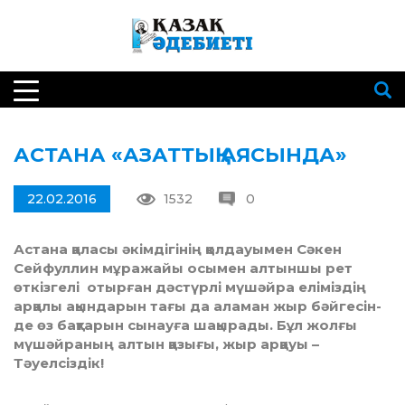
АСТАНА «АЗАТТЫҚ АЯСЫНДА»
22.02.2016
1532
0
Астана қаласы әкімдігінің қолдауымен Сә­кен
Сейфуллин мұражайы осымен алтыншы рет
өткізгелі отырған дәстүрлі мүшәйра еліміздің
арқалы ақындарын тағы да аламан жыр бәй­ге­сін­
де өз бақтарын сынауға шақырады. Бұл жолғы
мүшәйраның алтын қазығы, жыр арқауы –
Тәуелсіздік!