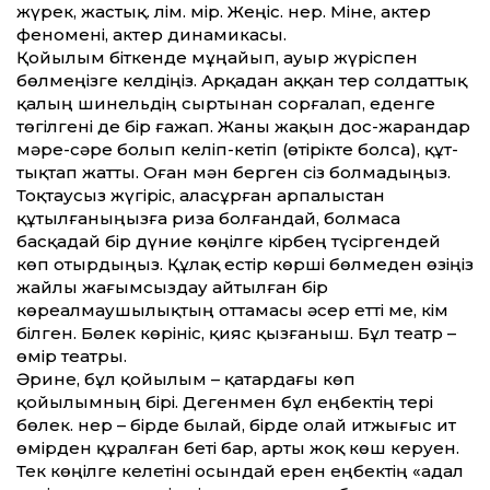
жүрек, жастық. Өлім. Өмір. Жеңіс. Өнер. Міне, актер
феномені, актер динамикасы.
Қойылым біткенде мұңайып, ауыр жүріспен
бөлмеңізге келдіңіз. Арқадан аққан тер солдат­тық
қалың шинельдің сыртынан сорғалап, еденге
төгілгені де бір ғажап. Жаны жақын дос-жарандар
мәре-сәре болып келіп-кетіп (өтірікте болса), құт­
тықтап жат­ты. Оған мән берген сіз болмадыңыз.
Тоқтаусыз жүгіріс, аласұрған арпалыстан
құтылғаныңызға риза болғандай, болмаса
басқадай бір дүние көңілге кірбең түсіргендей
көп отырдыңыз. Құлақ естір көрші бөлмеден өзіңіз
жайлы жағымсыздау айтылған бір
көреалмаушылықтың от­тамасы әсер ет­ті ме, кім
білген. Бөлек көрініс, қияс қызғаныш. Бұл театр –
өмір театры.
Әрине, бұл қойылым – қатардағы көп
қойылымның бірі. Дегенмен бұл еңбектің тері
бөлек. Өнер – бірде былай, бірде олай итжығыс ит
өмірден құралған беті бар, арты жоқ көш керуен.
Тек көңілге келетіні осындай ерен еңбектің «адал