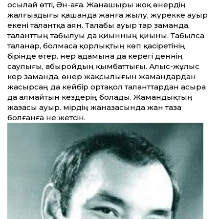
осылай өт­ті, Ән-аға. Жанашыры жоқ өнердің
жалғыздығы қашанда жанға жылу, жүрекке ауыр
екені талантқа аян. Талабы ауыр тар заманда,
талант­тың табылуы да қиынның қиыны. Табылса
таланар, болмаса қорлықтың көп қасіретінің
бірінде өтер. Өнер адамына да керегі деннің
саулығы, абыройдың қымбат­тығы. Алыс-жұлыс
кер заманда, өнер жақсылығын жамандардан
жасырсаң да кейбір ортақол талант­тардан асыра
да алмайтын кез­дерің болады. Жамандықтың
жазасы ауыр. Өмірдің жаназасында жан таза
болғанға не жетсін.