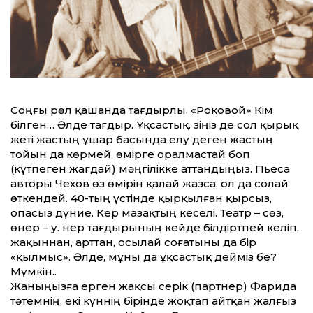
Соңғы рөл қашанда тағдырлы. «Роковой» Кім
білген… Әлде тағдыр. Ұқсастық. Өзіңіз де сол қырық
жеті жастың ұшар басында елу деген жастың
тойын да көрмей, өмірге оралмастай боп
(күтпеген жағдай) мәңгілікке ат­тандыңыз. Пьеса
авторы Чехов өз өмірін қалай жазса, ол да солай
өткендей. 40-тың үстінде қырқылған қырсыз,
опасыз дүние. Кер мазақтың кеселі. Театр – сөз,
өнер – у. Өнер тағдырының кейде білдіртпей келіп,
жақыннан, арт­тан, осылай соғатыны да бір
«қылмыс». Әлде, мұны да ұқсастық дейміз бе?
Мүмкін..
Жаныңызға ерген жақсы серік (партнер) Фарида
тәтемнің, екі күннің бірінде жоқтап айт­қан жалғыз