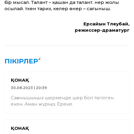
бір мысал. Талант – қашан да талант. Өнер жолы
осылай. Өткен тарих, келер өнер – сағыныш.
Ерсайын Төлеубай,
режиссер-драматург
2
ПІКІРЛЕР
ҚОНАҚ
30.08.2023 | 20:39
Сағынышыңыз шерменде шер боп төгілген
екен. Аман жүріңіз, Ереке.
ҚОНАҚ