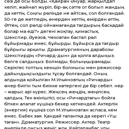
сөзі де осы болды. «Қайран Әнуар, жарқылдап
келіп, жайнап жүріп, бір-ақ сәт­те от болып жандың
да кет­тің. Соңғы рөліңде не айтсаң, сол болғандай.
50-ге де жетпедің, өнерден кет­тің, өмірден өт­тің.
Әт­тең, сол рөлді ойнамағанда тағдырың басқадай
болар ма еді?» дегені жоқтау, қимастық.
Шекспир, Әуезов, Чеховтан бастап рөл
бұйырмады емес, бұйырды. Бұйырса да тағдыр
бұйрығы әрқилы. Драматургияның дарабозы
Шекспирдің «Ричард-дын» да қолға алдыңыз,
белге салдыңыз. Болмады, болыңқырамады.
Серіктес топтың кемшін болмысы мен режиссер
дайындықсыздығы тұсау болғандай. Оның
алдында қойылған М.Ульяновтың «Ричарды»
өнер биігін тым биікке көтергені де бір себеп. Өнер
– жарыс әрі күрес. Жеңсең жеңдің, жеңілсең
қалдың. Тек өкініштісі, осы «Ричардтағы» бойға
біткен алапат күшіңіз бекер кеткендей. Актерлік
(энергия) күшіңіз сол М.Ульяновтан аспаса, кем
емес. Еңбек зая. Қандай талантқа да керегі «Үш
таған». Драматургия. Режиссер. Актер. Театр
өнерінде онсыз жеңіс жоқ. Қайталанбас ұлы