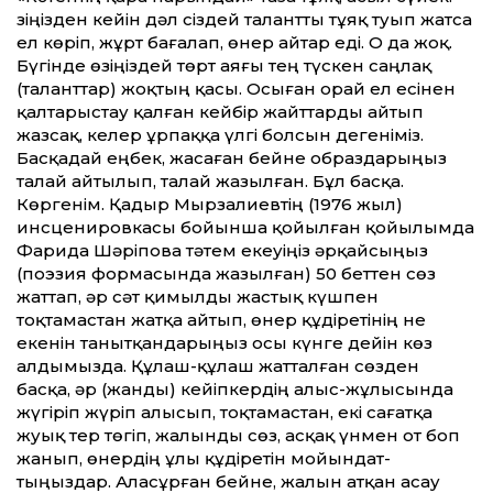
Өзіңізден кейін дәл сіздей талант­ты тұяқ туып жатса
ел көріп, жұрт бағалап, өнер айтар еді. О да жоқ.
Бүгінде өзіңіздей төрт аяғы тең түскен саңлақ
(талант­тар) жоқтың қасы. Осыған орай ел есінен
қалтарыстау қалған кейбір жайт­тарды айтып
жазсақ, келер ұрпаққа үлгі болсын дегеніміз.
Басқадай еңбек, жасаған бейне образдарыңыз
талай айтылып, талай жазылған. Бұл басқа.
Көргенім. Қадыр Мырзалиевтің (1976 жыл)
инсценировкасы бойынша қойылған қойылымда
Фарида Шәріпова тәтем екеуіңіз әрқайсыңыз
(поэзия формасында жазылған) 50 бет­тен сөз
жат­тап, әр сәт қимылды жастық күшпен
тоқтамастан жатқа айтып, өнер құдіретінің не
екенін танытқандарыңыз осы күнге дейін көз
алдымызда. Құлаш-құлаш жат­талған сөзден
басқа, әр (жанды) кейіпкердің алыс-жұлысында
жүгіріп жүріп алысып, тоқтамастан, екі сағатқа
жуық тер төгіп, жалынды сөз, асқақ үнмен от боп
жанып, өнердің ұлы құдіретін мойындат­
тыңыздар. Аласұрған бейне, жалын атқан асау