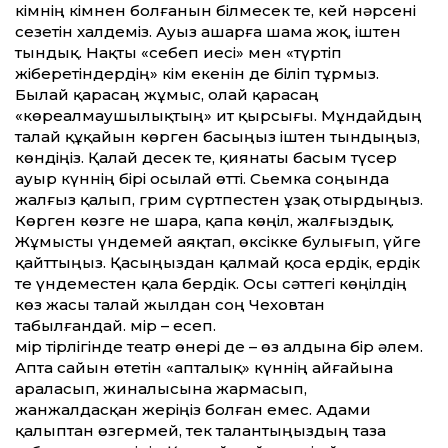
кімнің кімнен болғанын білмесек те, кей нәрсені
сезетін халдеміз. Ауыз ашарға шама жоқ, іштен
тындық. Нақты «себеп иесі» мен «түртіп
жіберетіндердің» кім екенін де біліп тұрмыз.
Былай қарасаң жұмыс, олай қарасаң
«көреалмаушылықтың» ит қырсығы. Мұндайдың
талай құқа­йын көрген басыңыз іштен тындыңыз,
көндіңіз. Қалай десек те, қиянаты басым түсер
ауыр күннің бірі осылай өт­ті. Сьемка соңында
жалғыз қалып, грим сүртпестен ұзақ отырдыңыз.
Көрген көзге не шара, қапа көңіл, жалғыздық.
Жұмысты үндемей аяқтап, өксікке булығып, үйге
қайт­тыңыз. Қасыңыздан қалмай қоса ердік, ердік
те үндеместен қала бердік. Осы сәт­тегі көңілдің
көз жасы талай жылдан соң Чеховтан
табылғандай. Өмір – есеп.
Өмір тірлігінде театр өнері де – өз алдына бір әлем.
Апта сайын өтетін «апталық» күннің айғайына
араласып, жиналысына жармасып,
жанжалдасқан жеріңіз болған емес. Адами
қалыптан өзгермей, тек талантыңыздың таза