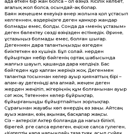
ада өткен бір жан болса – ол өзіңіз. Кісілік келбет,
ағалық жол болса, осындай-ақ болар.
Баян жеңешем екеуіңіз өнер жолына қол ұстасып
келгеннен, өздеріңізге деген қамқор жандар
болмады емес, болды. Сонда да «менің ұстазым»
деген бөлектеу сөзді өзіңізден естімедік. Әрине,
ұстазыңыз болмады емес, болған шығар.
Дегенмен дара талантыңызды өзгеден
биіктеткен өз күшіңіз. Бұл солай. Өнерден
бұйыртқан небір бәйгенің ортақ шабысында
жалғыз шауып, қашанда дара келдіңіз. Бас
бәйгеден құр қалған жеріңіз жоқ. Дегенмен
талантқа тосыннан келер ауыр қиянат­тың бірі –
алам-ау дегеніңді ала алмай, жеңем деген
жерден жеңіліп, жігеріңнің құм болғанынан ауыр
сәт жоқ. Төтеннен келер бұйрықтар,
бұйырғаныңды бұйырт­пайтын зорлықтар.
Сұрағынан жауабы көп өнердің өз заңы. Айтсаң
ауыз жаман, өзің ақымақ, басқалар жақсы.
Сіз – актерсіз! Актер болғанда да нағыз білікті,
бірегей. Өрге салса ерлеген, еңіске салса гулеген,
«Кәтептің қара нарындай» таза тұяқ, асыл сүйек.