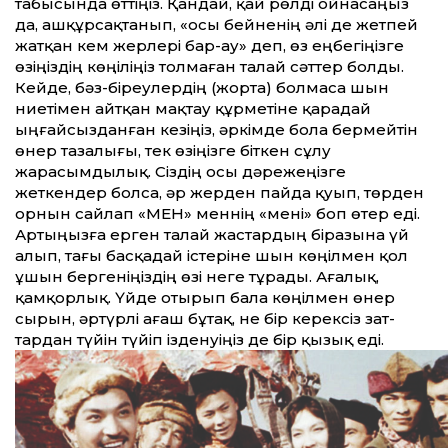
табысында өт­тіңіз. Қандай, қай рөлді ойнасаңыз
да, ашқұрсақтанып, «осы бейненің әлі де жетпей
жатқан кем жерлері бар-ау» деп, өз еңбегіңізге
өзіңіздің көңіліңіз толмаған талай сәт­тер болды.
Кейде, бәз-біреулердің (жорта) болмаса шын
ниетімен айт­қан мақтау құрметіне қарадай
ыңғайсызданған кезіңіз, әркімде бола бермейтін
өнер тазалығы, тек өзіңізге біткен сұлу
жарасымдылық. Сіздің осы дәрежеңізге
жеткендер болса, әр жерден пайда қуып, төрден
орнын сайлап «МЕН» меннің «мені» боп өтер еді.
Артыңызға ерген талай жастардың біразына үй
алып, тағы басқадай істеріне шын көңілмен қол
ұшын бергеніңіздің өзі неге тұрады. Ағалық,
қамқорлық. Үйде отырып бала көңілмен өнер
сырын, әртүрлі ағаш бұтақ, не бір керексіз зат­
тардан түйін түйіп ізденуіңіз де бір қызық еді.