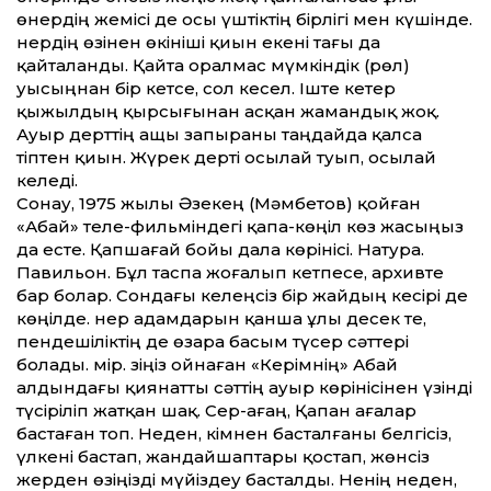
өнердің жемісі де осы үштіктің бірлігі мен күшінде.
Өнердің өзінен өкініші қиын екені тағы да
қайталанды. Қайта оралмас мүмкіндік (рөл)
уысыңнан бір кетсе, сол кесел. Іште кетер
қыжылдың қырсығынан асқан жамандық жоқ.
Ауыр дерт­тің ащы запыраны таңдайда қалса
тіптен қиын. Жүрек дерті осылай туып, осылай
келеді.
Сонау, 1975 жылы Әзекең (Мәмбетов) қойған
«Абай» теле-фильміндегі қапа-көңіл көз жасыңыз
да есте. Қапшағай бойы дала көрінісі. Натура.
Павильон. Бұл таспа жоғалып кетпесе, архивте
бар болар. Сондағы келеңсіз бір жайдың кесірі де
көңілде. Өнер адамдарын қанша ұлы десек те,
пендешіліктің де өзара басым түсер сәт­тері
болады. Өмір. Өзіңіз ойнаған «Керімнің» Абай
алдындағы қиянат­ты сәт­тің ауыр көрінісінен үзінді
түсіріліп жатқан шақ. Сер-ағаң, Қапан ағалар
бастаған топ. Неден, кімнен басталғаны белгісіз,
үлкені бастап, жандайшаптары қостап, жөнсіз
жерден өзіңізді мүйіздеу басталды. Ненің неден,