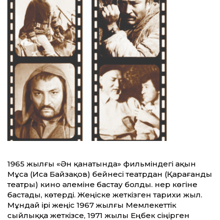
1965 жылғы «Ән қанатында» фильміндегі ақын
Мұса (Иса Байзақов) бейнесі театрдан (Қарағанды
театры) кино әлеміне бастау болды. Өнер көгіне
бастады, көтерді. Жеңіске жеткізген тарихи жыл.
Мұндай ірі жеңіс 1967 жылғы Мемлекет­тік
сыйлыққа жеткізсе, 1971 жылы Еңбек сіңірген