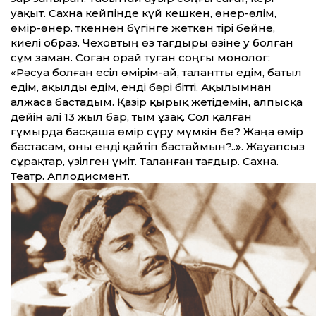
уақыт. Сахна кейпінде күй кешкен, өнер-өлім,
өмір-өнер. Өткеннен бүгінге жеткен тірі бейне,
киелі образ. Чеховтың өз тағдыры өзіне у болған
сұм заман. Соған орай туған соңғы монолог:
«Рәсуа болған есіл өмірім-ай, талант­ты едім, батыл
едім, ақылды едім, енді бәрі біт­ті. Ақылымнан
алжаса бастадым. Қазір қырық жетідемін, алпысқа
дейін әлі 13 жыл бар, тым ұзақ. Сол қалған
ғұмырда басқаша өмір сүру мүмкін бе? Жаңа өмір
бастасам, оны енді қайтіп бастаймын?..». Жауапсыз
сұрақтар, үзілген үміт. Таланған тағдыр. Сахна.
Театр. Аплодисмент.