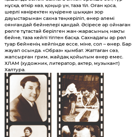
нұсқа, өткір көз, қоңыр үн, таза тіл. Оған қоса,
шерлі көкіректен күңірене шыққан зор
дауыстарынан сахна төңкеріліп, өнер әлемі
оянғандай бейнелері қандай. Әсіресе әр ойнаған
рөлге тұтастай берілген жан-жарасының нақты
бейне, таза кейпі тіптен басқа. Сахнадағы әр рөл
туар бейненің кейпінде өссе, міне, сол – өнер. Бар
жауап осында. «Образ» қымбат. Жат­таған сөз,
жапсырған грим, жайдақ қойылым өнер емес.
ХЛАМ (художник, литератор, актер, музыкант)
Халтура.