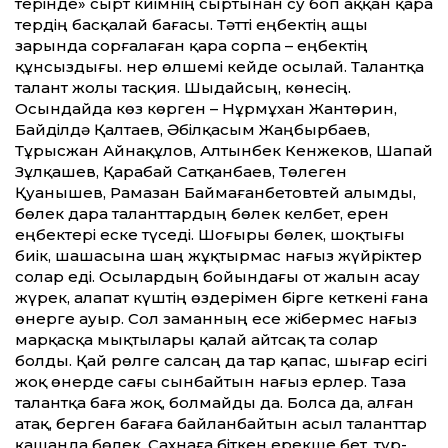
терінде» сырт киімнің сыртынан су боп аққан қара
тердің басқалай бағасы. Тәт­ті еңбектің ащы
зарында сорғалаған қара сорпа – еңбектің
құнсыздығы. Өнер өлшемі кейде осылай. Талантқа
талант жолы тасқия. Шыдайсың, көнесің.
Осындайда көз көрген – Нұрмұхан Жантөрин,
Байділдә Қалтаев, Әбілқасым Жаңбырбаев,
Тұрысжан Айнақұлов, Алтынбек Кенжеков, Шапай
Зұлқашев, Қарабай Сатқанбаев, Төлеген
Қуанышев, Рамазан Баймағанбетовтей алымды,
бөлек дара талант­тардың бөлек келбет, ерен
еңбектері еске түседі. Шоғыры бөлек, шоқтығы
биік, шашасына шаң жұқтырмас нағыз жүйріктер
солар еді. Осылардың бойындағы от жалын асау
жүрек, алапат күштің өздерімен бірге кеткені ғана
өнерге ауыр. Сол заманның есе жібермес нағыз
марқасқа мықтылары қалай айтсақ та солар
болды. Қай рөлге салсаң да тар қапас, шығар есігі
жоқ өнерде сағы сынбайтын нағыз ерлер. Таза
талантқа баға жоқ, болмайды да. Болса да, алған
атақ, берген бағаға байланбайтын асыл талант­тар
қашанда бөлек. Сахнаға біткен ерекше бет, түр-