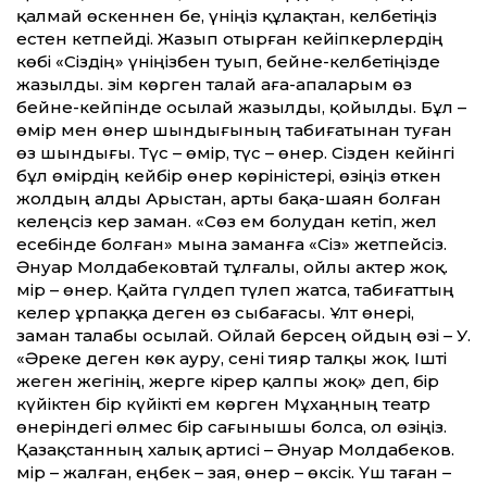
қалмай өскеннен бе, үніңіз құлақтан, келбетіңіз
естен кетпейді. Жазып отырған кейіпкерлердің
көбі «Сіздің» үніңізбен туып, бейне-келбетіңізде
жазылды. Өзім көрген талай аға-апаларым өз
бейне-кейпінде осылай жазылды, қойылды. Бұл –
өмір мен өнер шындығының табиғатынан туған
өз шындығы. Түс – өмір, түс – өнер. Сізден кейінгі
бұл өмірдің кейбір өнер көріністері, өзіңіз өткен
жолдың алды Арыстан, арты бақа-шаян болған
келеңсіз кер заман. «Сөз ем болудан кетіп, жел
есебінде болған» мына заманға «Сіз» жетпейсіз.
Әнуар Молдабековтай тұлғалы, ойлы актер жоқ.
Өмір – өнер. Қайта гүлдеп түлеп жатса, табиғат­тың
келер ұрпаққа деген өз сыбағасы. Ұлт өнері,
заман талабы осылай. Ойлай берсең ойдың өзі – У.
«Әреке деген көк ауру, сені тияр талқы жоқ. Ішті
жеген жегінің, жерге кірер қалпы жоқ» деп, бір
күйіктен бір күйікті ем көрген Мұхаңның театр
өнеріндегі өлмес бір сағынышы болса, ол өзіңіз.
Қазақ­станның халық артисі – Әнуар Молдабеков.
Өмір – жалған, еңбек – зая, өнер – өксік. Үш таған –