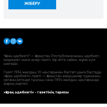
"Қазақ әдебиеті" — Қазақстан Республикасының әдебиет,
мәдениет және өнер газеті. Әр апта сайын, жұма күні
шығады.
Газет 1934 жылдың 10 қаңтарынан бастап шыға бастады.
«Қазақ әдебиеті» газеті — Қазақстан жазушылар одағының
органы ретінде тұңғыш саны 1934 жылдың қаңтарында
жарық көрген.
«Қазақ әдебиеті» - газетінің тарихы