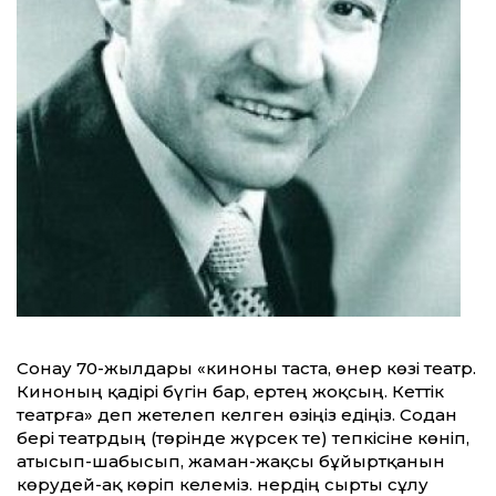
Сонау 70-жылдары «киноны таста, өнер көзі театр.
Киноның қадірі бүгін бар, ертең жоқсың. Кет­тік
театрға» деп жетелеп келген өзіңіз едіңіз. Содан
бері театрдың (төрінде жүрсек те) тепкісіне көніп,
атысып-шабысып, жаман-жақсы бұйыртқанын
көрудей-ақ көріп келеміз. Өнердің сырты сұлу