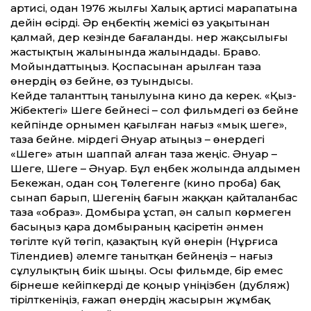
артисі, одан 1976 жылғы Халық артисі марапатына
дейін өсірді. Әр еңбектің жемісі өз уақытынан
қалмай, дер кезінде бағаланды. Өнер жақсылығы
жастықтың жалынында жалындады. Браво.
Мойындат­тыңыз. Қоспасынан арылған таза
өнердің өз бейне, өз туындысы.
Кейде талант­тың танылуына кино да керек. «Қыз-
Жібектегі» Шеге бейнесі – сол фильмдегі өз бейне
кейпінде орнымен қағылған нағыз «мық шеге»,
таза бейне. Өмірдегі Әнуар атыңыз – өнердегі
«Шеге» атын шаппай алған таза жеңіс. Әнуар –
Шеге, Шеге – Әнуар. Бұл еңбек жолында алдымен
Бекежан, одан соң Төлегенге (кино проба) бақ
сынап барып, Шегенің бағын жаққан қайталанбас
таза «образ». Домбыра ұстап, ән салып көрмеген
басыңыз қара домбыраның қасіретін әнмен
төгілте күй төгіп, қазақтың күй өнерін (Нұрғиса
Тілендиев) әлемге танытқан бейнеңіз – нағыз
сұлулықтың биік шыңы. Осы фильмде, бір емес
бірнеше кейіпкерді де қоңыр үніңізбен (дубляж)
тірілткеніңіз, ғажап өнердің жасырын жұмбақ