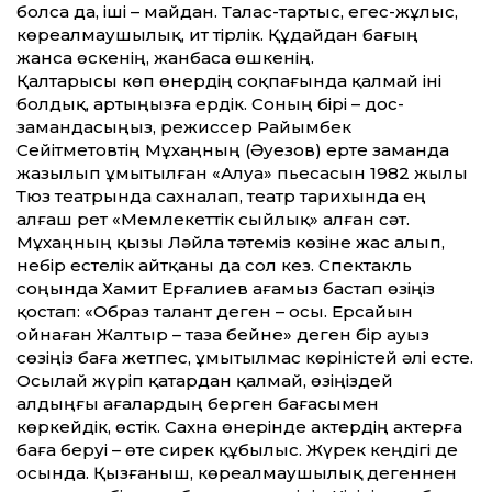
болса да, іші – майдан. Талас-тартыс, егес-жұлыс,
көреалмау­шылық, ит тірлік. Құдайдан бағың
жанса өскенің, жанбаса өшкенің.
Қалтарысы көп өнердің соқпағында қалмай іні
болдық, артыңызға ердік. Соның бірі – дос-
замандасыңыз, режиссер Райымбек
Сейітметовтің Мұхаңның (Әуезов) ерте заманда
жазылып ұмытылған «Алуа» пьесасын 1982 жылы
Тюз театрында сахналап, театр тарихында ең
алғаш рет «Мемлекет­тік сыйлық» алған сәт.
Мұхаңның қызы Ләйла тәтеміз көзіне жас алып,
небір естелік айт­қаны да сол кез. Спектакль
соңында Хамит Ерғалиев ағамыз бастап өзіңіз
қостап: «Образ талант деген – осы. Ерсайын
ойнаған Жалтыр – таза бейне» деген бір ауыз
сөзіңіз баға жетпес, ұмытылмас көріністей әлі есте.
Осылай жүріп қатардан қалмай, өзіңіздей
алдыңғы ағалардың берген бағасымен
көркейдік, өстік. Сахна өнерінде актердің актерға
баға беруі – өте сирек құбылыс. Жүрек кеңдігі де
осында. Қызғаныш, көреалмаушылық дегеннен