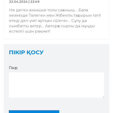
22.04.2024 | 22:49
Не деген өкінішке толы сағыныш… Бала
кезімізде Төлеген мен Жібектің тағдырын тәтті
етеді деп үміт артқан «Шеге»… Сұлу да
сымбатты актер… Авторға сырлы да мұңды
естелігі үшін рақмет!
ПІКІР ҚОСУ
Пікір