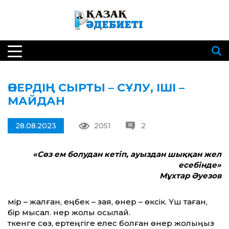
ӨНЕРДІҢ СЫРТЫ – СҰЛУ, ІШІ –
МАЙДАН
28.08.2023
2051
2
«Сөз ем болудан кетіп, ауыздан шыққан жел
есебінде»
Мұхтар Әуезов
Өмір – жалған, еңбек – зая, өнер – өксік. Үш таған,
бір мысал. Өнер жолы осылай.
Өткенге сөз, ертеңгіге елес болған өнер жолыңыз