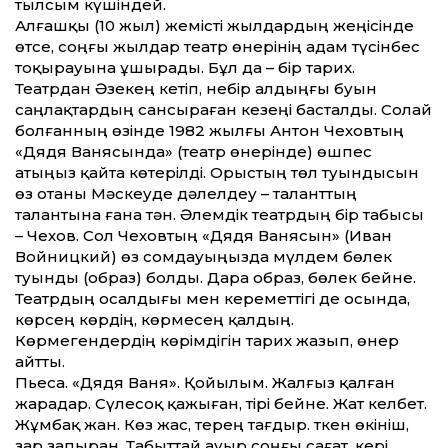
тылсым күшіндей.
Алғашқы (10 жыл) жемісті жылдардың жеңісінде
өтсе, соңғы жылдар театр өнерінің адам түсінбес
тоқырауына ұшырады. Бұл да – бір тарих.
Театрдан Әзекең кетіп, небір алдыңғы буын
саңлақтардың сансыраған кезеңі басталды. Солай
болғанның өзінде 1982 жылғы Антон Чеховтың
«Дядя Ванясында» (театр өнерінде) өшпес
атыңыз қайта көтерілді. Орыстың төл туындысын
өз отаны Мәскеуде дәлелдеу – талант­тың
талантына ғана тән. Әлемдік театрдың бір табысы
– Чехов. Сол Чеховтың «Дядя Ванясын» (Иван
Войницкий) өз сомдауыңызда мүлдем бөлек
туынды (образ) болды. Дара образ, бөлек бейне.
Театрдың осалдығы мен керемет­тігі де осында,
көрсең көрдің, көрмесең қалдың.
Көрмегендердің көрімдігін тарих жазып, өнер
айт­ты.
Пьеса. «Дядя Ваня». Қойылым. Жалғыз қалған
жарадар. Сүлесоқ қажыған, тірі бейне. Жат келбет.
Жұмбақ жан. Көз жас, терең тағдыр. Өткен өкініш,
зар запыран. Табыт­тай ауыр соңғы сағат, кері