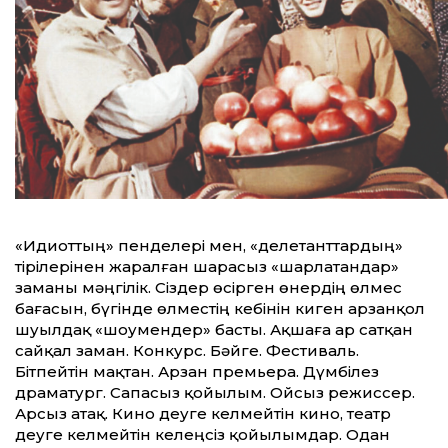
«Идиот­тың» пенделері мен, «делетант­тардың»
тірілерінен жаралған шарасыз «шарлатандар»
заманы мәңгілік. Сіздер өсірген өнердің өлмес
бағасын, бүгінде өлместің кебінін киген арзанқол
шуылдақ «шоумендер» басты. Ақшаға ар сатқан
сайқал заман. Конкурс. Бәйге. Фестиваль.
Бітпейтін мақтан. Арзан премьера. Дүмбілез
драматург. Сапасыз қойылым. Ойсыз режиссер.
Арсыз атақ. Кино деуге келмейтін кино, театр
деуге келмейтін келеңсіз қойылымдар. Одан