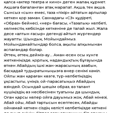
қалса «актер театра и кино» деген жалаң құрмет.
Ақшаға бағаланған атақ марапат. Ақша, тек ақша.
Сынсыз «сын» емес, таза «пікір» айтатын арлылар
кеткен қор заман. Сахнадағы «СӨЗ» құдіреті,
«Образ» бейнесі, «Өнер» бағасы, «Тазалық» келбеті,
келместің кебісінде кеткеніне де талай жыл. Жала
десе «алтын ғасыр» дегенді айтып жүргендер
жауапты. Шындық. Мойындаймыз.
Мойындамайтындар болса, ақылы алқымынан
аспағандар болар.
Әт­тең, әт­тең дейміз-ау… Аман-есен осы күнге
жеткеніңізде, қорлық, надандықтың бұғауында
өткен Абайдың ішкі жан-жарасының азабын,
басқадай тудыратыныңызға өнер сенімі кәміл.
Ойлы жан қараған көзге, түр-келбетіңіздің
ұқсастығы, үніңіз, ой-парасатыңыз Абайдың
өзіндей. Осындай шешім образ, өз талант
күшіңіздің өз несібесінен туатыны да шындық.
Оған қарсы келер ойға дауымыз жоқ. Абай мінезі,
Абай ойы, Абай тартысын есептесек, Абайды
ойнамай кеткен сіздің келісті келбетіңізде кеткені