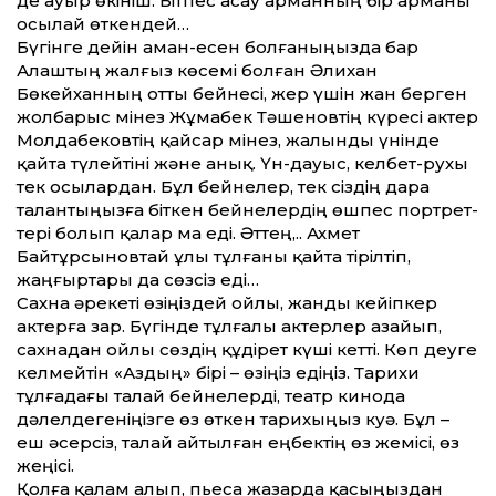
де ауыр өкініш. Бітпес асау арманның бір арманы
осылай өткендей…
Бүгінге дейін аман-есен болғаныңызда бар
Алаштың жалғыз көсемі болған Әлихан
Бөкейханның от­ты бейнесі, жер үшін жан берген
жолбарыс мінез Жұмабек Тәшеновтің күресі актер
Молдабековтің қайсар мінез, жалынды үнінде
қайта түлейтіні және анық. Үн-дауыс, келбет-рухы
тек осылардан. Бұл бейнелер, тек сіздің дара
талантыңызға біткен бейнелердің өшпес портрет­
тері болып қалар ма еді. Әт­тең,.. Ахмет
Байтұрсыновтай ұлы тұлғаны қайта тірілтіп,
жаңғыртары да сөзсіз еді…
Сахна әрекеті өзіңіздей ойлы, жанды кейіпкер
актерға зар. Бүгінде тұлғалы актерлер азайып,
сахнадан ойлы сөздің құдірет күші кет­ті. Көп деуге
келмейтін «Аздың» бірі – өзіңіз едіңіз. Тарихи
тұлғадағы талай бейнелерді, театр кинода
дәлелдегеніңізге өз өткен тарихыңыз куә. Бұл –
еш әсерсіз, талай айтылған еңбектің өз жемісі, өз
жеңісі.
Қолға қалам алып, пьеса жазарда қасыңыздан