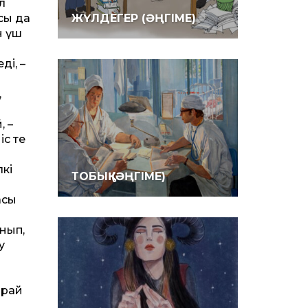
л
сы да
ЖҮЛДЕГЕР (ӘҢГІМЕ)
н үш
ді, –
,
, –
іс те
лкі
ТОБЫҚ (ӘҢГІМЕ)
асы
ынып,
у
арай