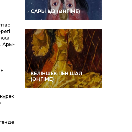
САРЫ ҚЫЗ (ӘҢГІМЕ)
птас
регі
аққа
. Ары-
ын
КЕЛІНШЕК ПЕН ШАЛ
(ӘҢГІМЕ)
 күрек
а
лгенде