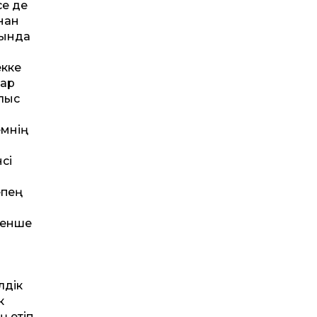
се де
нан
сында
екке
тар
ылыс
емнің
сі
епең
кенше
лдік
к
ң етіп