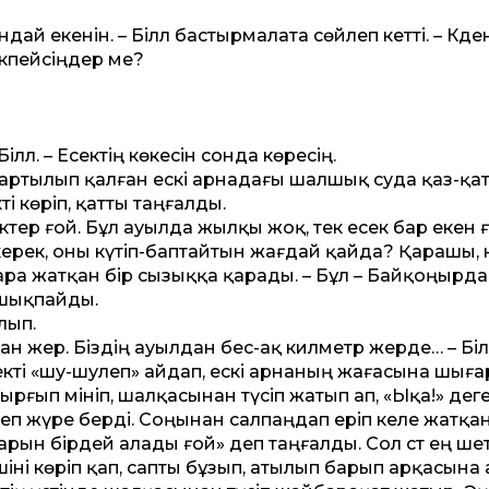
андай екенін. – Біләл бастырмалата сөйлеп кет­ті. – Кәде
екпейсіңдер ме?
іләл. – Есектің көкесін сонда көресің.
 Тартылып қалған ескі арнадағы шалшық суда қаз-қа
ті көріп, қат­ты таңғалды.
ектер ғой. Бұл ауылда жылқы жоқ, тек есек бар екен ғ
ерек, оны күтіп-баптайтын жағдай қайда? Қарашы, ән
ара жатқан бір сызыққа қарады. – Бұл – Байқоңырд
 шықпайды.
лып.
н жер. Біздің ауылдан бес-ақ киләметр жерде… – Біл
екті «шу-шулеп» айдап, ескі арнаның жағасына шыға
е ырғып мініп, шалқасынан түсіп жатып ап, «Ықа!» дег
зеп жүре берді. Соңынан салпаңдап еріп келе жатқан
ын бірдей алады ғой» деп таңғалды. Сол сәт ең шеткі
іні көріп қап, сапты бұзып, атылып барып арқасына