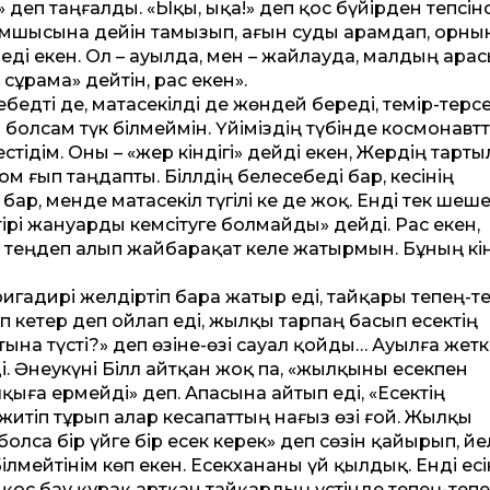
» деп таңғалды. «Ықы, ықа!» деп қос бүйірден тепсін
тамшысына дейін тамызып, ағын суды арамдап, орны
іледі екен. Ол – ауылда, мен – жайлауда, малдың ара
сұрама» дейтін, рас екен».
ебедті де, матасекілді де жөндей береді, темір-терс
н болсам түк білмеймін. Үйіміздің түбінде космонавт­
тідім. Оны – «жер кіндігі» дейді екен, Жердің тарт
ғып таңдапты. Біләлдің белесебеді бар, әкесінің
ар, менде матасекіл түгілі әке де жоқ. Енді тек шеш
тірі жануарды кемсітуге болмайды» дейді. Рас екен,
ты теңдеп алып жайбарақат келе жатырмын. Бұның кінә
гадирі желдіртіп бара жатыр еді, тайқары тепең-т
зып кетер деп ойлап еді, жылқы тарпаң басып есектің
тына түсті?» деп өзіне-өзі сауал қойды… Ауылға жет
 Әнеу­күні Біләл айтқан жоқ па, «жылқыны есекпен
қыға ермейді» деп. Апасына айтып еді, «Есектің
житіп тұрып алар кесапат­тың нағыз өзі ғой. Жылқы
болса бір үйге бір есек керек» деп сөзін қайырып, әйе
Білмейтінім көп екен. Есекхананы үй қылдық. Енді есі
қос бау құрақ артқан тайқардың үстінде тепең-тепе