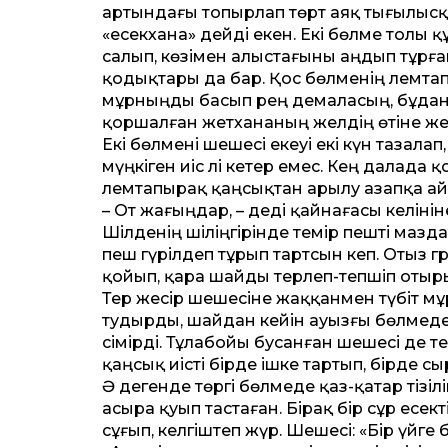
артындағы топырлап төрт аяқ тығылысқа
«есекхана» дейді екен. Екі бөлме толы
салып, көзімен алыстағыны аңдып тұрға
қодықтары да бар. Қос бөлменің әлемта
мұрныңды басып әрең демаласың, бұдан 
қоршалған әжетхананың желдің өтіне жел
Екі бөлмені шешесі екеуі екі күн тазалап
мүңкіген иіс әлі кетер емес. Кең далада
әлемтапырақ қаңсықтан арылу азапқа а
– От жағыңдар, – деді қайнағасы келініне
Шілденің шіліңгірінде темір пешті мазда
пеш гүрілдеп тұрып тартсын кеп. Отыз г
қойып, қара шайды терлеп-теп­шіп отыр
Тер жесір шешесіне жаққанмен түбіт мұ
тудырды, шайдан кейін ауызғы бөлмеде
сімірді. Тұлабойы бусанған шешесі де 
қаңсық иісті бірде ішке тартып, бірде с
Ә дегенде төргі бөлмеде қаз-қатар тізіл
асыра қуып тастаған. Бірақ бір сұр есе
сұғып, келгіштеп жүр. Шешесі: «Бір үйге бі