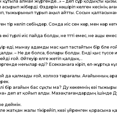
інен құтыла алмай жүргенде…» – деп сұр қодықты қызы
ырып жіберді. Өздерін көшіріп әкелген әкесінің аға
ртып, тыжырынып тұрып ақыл айт­ты. Сосын қалтасына
 әтір әкеліп себіңдер. Сонда иіс сен көр, мен көр кете
кі түрлі иіс пайда болды, не тәт­ті емес, не ащы емес
әуір еді, мынау адамды мас қып тастайтын бір бәле ғой
қалды. – Не де болса, болары болды. Енді қыс түссе и
ейді ғой. Әйтеуір елге жетіп қалдық…
ргенде неғылар еді? Есекханаға кіріп, ел-жұртқа кү
қой да қалмады ғой, колхоз тарағалы. Ағайынның ар
рек.
лі бір ағайын бас сұқты ма? Дәу көкемнің өзі тыжыр
ана» деп ат қойып алды. Мазақтағандардың ішінде Дә
не деймін.
еле жатқан жалы тікірейіп, көзі үйренген қорасына қ