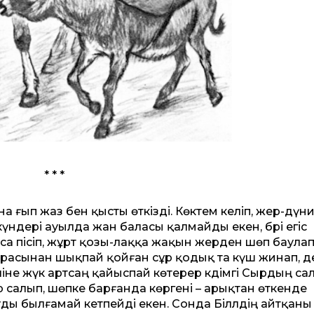
* * *
 ғып жаз бен қысты өткізді. Көктем келіп, жер-дүн
 күндері ауылда жан баласы қалмайды екен, бәрі егіс
йса пісіп, жұрт қозы-лаққа жақын жерден шөп баулап
 қорасынан шықпай қойған сұр қодық та күш жинап, д
еліне жүк артсаң қайыспай көтерер кәдімгі Сырдың са
ер салып, шөпке барғанда көргені – арықтан өткенде
ды былғамай кетпейді екен. Сонда Біләлдің айтқаны 