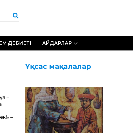
ЛЕМ ӘДЕБИЕТІ
АЙДАРЛАР
Ұқсас мақалалар
ұл –
а
р
к!» –