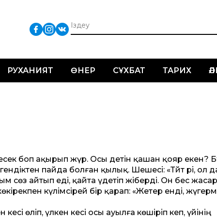
РУХАНИЯТ
ӨНЕР
СҰХБАТ
ТАРИХ
Ә
да есек боп ақырып жүр. Осы әдетін қашан қояр екен? Б
ендіктен пайда болған қылық. Шешесі: «Тәйт әрі, ол д
ым сөз айтып еді, қайта үдетіп жіберді. Он бес жаса
өкірекпен күлімсірей бір қарап: «Жетер енді, жүгерме
әкесі өліп, үлкен әкесі осы ауылға көшіріп әкеп, үйінің