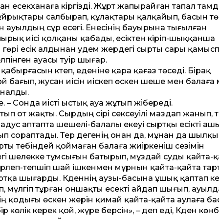
н есекханаға кіргізді. Жұрт жапырайған тапал там
 құйрықтары салбырап, құлақтары қалқайып, басын т
н ауылдың сұр есегі. Енесінің бауырына тығылған
пырық иісі қолқаны қабады, есіктен кіріп-шыққанша
гөрі есік алдынан әудем жердегі сырты сары қамыс
пінген ауасы тәуір шығар.
, қабырғасын әктеп, еденіне қара қағаз төседі. Бірақ
 қой бағып, жусан иісін иіскеп өскен шеше мен балаға
йналды.
. – Сонда иісті ыстық ауа жұтып жібереді.
тып от жақты. Сырдың сірі сексеуілі маздап жанып, 
радус аптапта шешелі-балалы екеуі сыртқы есікті аш
ып сораптады. Тер дегенің онан да, мұнан да шылқы
рты тебіндей қоймаған балаға жиіркеніш сезімін
гі шелекке тұмсығын батырып, мұздай суды қайта-қ
терлеп-тепшіп шай ішкенмен мұрнын қайта-қайта тар
ыртқа шығарды. Кәденнің аузы-басына ұшық қаптап кет­
іп, мүлгіп тұрған оншақты есекті айдап шығып, ауыл
ктің қодығы өскен жерін қимай қайта-қайта аулаға ба
р көлік керек қой, жүре берсін», – деп еді, Кәден көнб