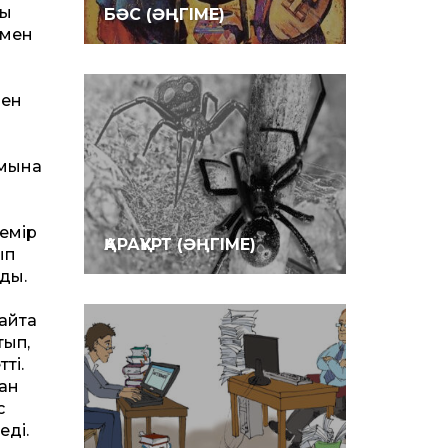
ды
БӘС (ӘҢГІМЕ)
өмен
пен
 мына
темір
ҚАРАҚҰРТ (ӘҢГІМЕ)
ып
ды.
айта
тып,
ті.
дан
с
еді.