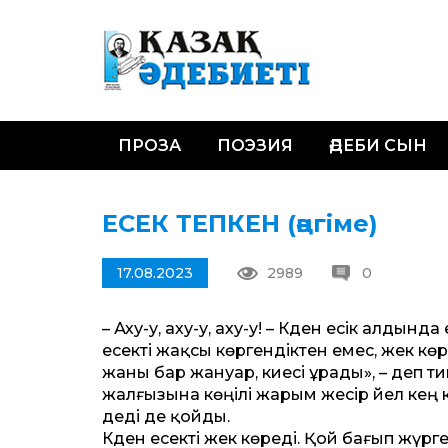
ПРОЗА
ПОЭЗИЯ
ӘДЕБИ СЫН
ЕСЕК ТЕПКЕН (әңгіме)
17.08.2023
2989
0
– Аху-у, аху-у, аху-у! – Кәден есік алдын
есекті жақсы көргендіктен емес, жек көрг
жаны бар жануар, киесі ұрады», – деп ти
жалғызына көңілі жарым жесір әйел кең к
деді де қойды.
Кәден есекті жек көреді. Қой бағып жүрген 