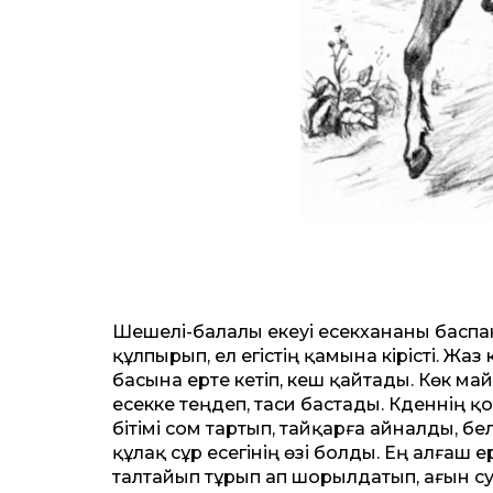
Шешелі-балалы екеуі есекхананы баспана
құлпырып, ел егістің қамына кірісті. Жаз
басына ерте кетіп, кеш қайтады. Көк ма
есекке теңдеп, таси бастады. Кәденнің
бітімі сом тартып, тайқарға айналды, б
құлақ сұр есегінің өзі болды. Ең алғаш 
талтайып тұрып ап шорылдатып, ағын су