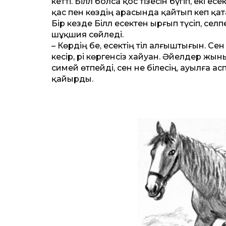
кет­ті. Біләл болса қос тізесін бүгіп, екі
қас пен көздің арасында қайтып кеп қатар
Бір кез­де Біләл есектен ырғып түсіп, се
шұқшия сөйледі.
– Көрдің бе, есектің тіл алғыштығын. Се
кесір, әрі көргенсіз хайуан. Әйелдер жын
симей өтпейді, сен не білесің, ауылға ас
қайырды.