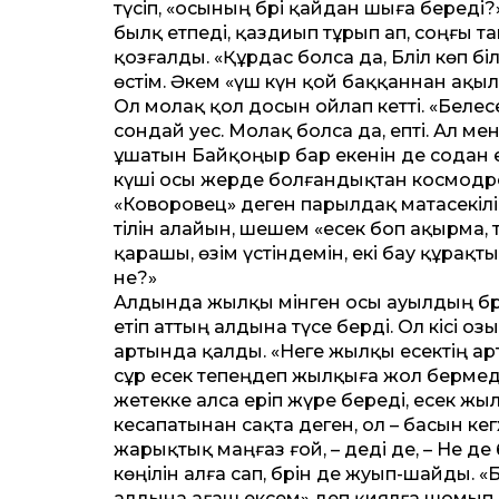
түсіп, «осының бәрі қайдан шыға береді?
былқ етпеді, қаздиып тұрып ап, соңғы 
қозғалды. «Құрдас болса да, Бәліл көп б
өстім. Әкем «үш күн қой баққаннан ақыл 
Ол молақ қол досын ойлап кет­ті. «Белес
сондай әуес. Молақ болса да, епті. Ал ме
ұшатын Байқоңыр бар екенін де содан ес
күші осы жерде болғандықтан космодром 
«Коворовец» деген парылдақ матасекілі б
тілін алайын, шешем «есек боп ақырма, 
қарашы, өзім үстіндемін, екі бау құрақ
не?»
Алдында жылқы мінген осы ауылдың бри
етіп ат­тың алдына түсе берді. Ол кісі о
артында қалды. «Неге жылқы есектің ар
сұр есек тепеңдеп жылқыға жол бермеді.
жетекке алса еріп жүре береді, есек жыл
кесапатынан сақта деген, ол – басын кег
жарықтық маңғаз ғой, – деді де, – Не де 
көңілін алға сап, бәрін де жуып-шайды. «
алдына ағаш ексем» деп қиялға шомып, 