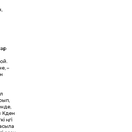
н,
тар
ой.
е, –
ан
әл
рып,
енде,
 Кәден
 әңгі
 асыла