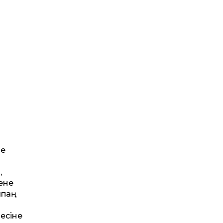
ие
,
ене
лпаң
есіне