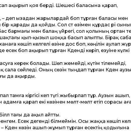
ын сап ақырып қоя берді. Шешесі баласына қарап,
ой, – деп ызадан жарылардай боп тұрған баласы мен
ір қарады да қойды. Сол сәт өзімен құрдас әрі сыны
 бас бармағы мен балаң үйрегі, сол қолының ортан те
шақтағы қып-қызыл шоққа басып алыпты. Бірақ саб
анаға көшіп келгелі өзіне дос боп, көңілін аулап жүр
де есек боп ақырып тұрған Кәденді көріп, езуіне күлкі
суға керек болады. Шөп жемейді, күтім тілемейді,
қ сала сөйледі. Оның сөзін тыңдап тұрған Кәден ауз
ағы да ақырды.
пал тамға кіргісі кеп түгі жыбырлап тұр. Аузын ашып,
ан адамға қарап екі көзінен мөлт-мөлт етіп сорасы ағ
Біләл тағы да ақыл айт­ты.
йренгем. Есек дегенді білмеймін. Осы жаққа көшіп ке
… – Кәден көзін ашып-жұмып тұрған есектің қодығына