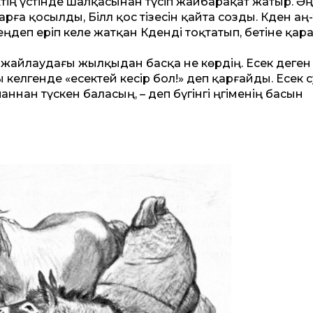
 есектің үстінде шалқасынан түсіп жайбарақат жатыр. Әң
ға қосылды, Біләл қос тізесін қайта созды. Кәден аң-
лпеңдеп еріп келе жатқан Кәденді тоқтатып, бетіне қар
н жайлаудағы жылқыдан басқа не көрдің. Есек деген –
ы келгенде «есектей кесір бол!» деп қарғайды. Есек 
паннан түскен баласың, – деп бүгінгі әңгіменің басын