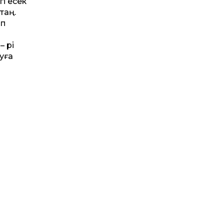
гі есек
таң.
ап
 әрі
суға