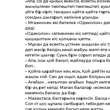
«Апа, сіз де қызық екенсіз, есектің иіс
жыңғылмен төмпештеп-төмпештеп, ауыл ас
үйге бір кіріп, танауын қайта-қайта та
сомдық шығарып, келініне ұсынды.
– Мәгазиннен екі бөтелке «Одеколон» деген
деді.
«Одеколон» сепкенмен иіс кетпеді, қайта е
қышқылтым иіс қолқаны қапты.
– Мұнан да есектің үстінен аңқыған иіс т
деп жесір әйелдің көңіл жабуы желп ете 
кететін шығар. Суық бәрін сорып алады д
– Апа, осы қой бағып, жайлауда отыра бе
боп…
– Қойға қарайтын әкең жоқ. Қой дейтін 
жақсы ғой. Сен де оқып, адам болуың ке
– Ағайын… неғылған ағайын. Көшіп келге
бір-ақ рет келді. Маған балалар «есекх
көкемнің баласы да бар.
– Мазақтаса, бастарына көрінсін. Басқа 
Сол сәт қос құлағы салбырап, тебіндеп к
сұр қодық мимырт басып келе жат­ты.