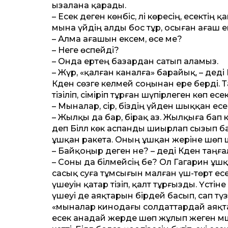
ызалана қарады.
– Есек деген көнбіс, әлі көресің, есектің қ
мына үйдің алды бос тұр, осыған ағаш 
– Алма ағашын ексем, өсе ме?
– Неге өспейді?
– Онда ертең базардан сатып аламыз.
– Жүр, «қалған каналға» барайық, – деді Б
Кәден сөзге келмей соңынан ере берді.
тізіліп, сіміріп тұрған шүпірлеген көп есек
– Мыналар, сірә, біздің үйден шыққан ес
– Жылқы да бар, бірақ аз. Жылқыға бап к
деп Біләл көк аспанды шиырлап сызып б
ұшқан ракета. Оның ұшқан жеріне шөп
– Байқоңыр деген не? – деді Кәден таңға
– Соны да білмейсің бе? Ол Гагарин ұшқа
сасық суға тұмсығын малған үш-төрт ес
үшеуін қатар тізіп, қалт тұрғызды. Үстін
үшеуі де аяқтарын бірдей басып, сап тү
«мыналар кинодағы солдат­тардай аяқтар
есек анадай жерде шөп жұлып жеген мәш