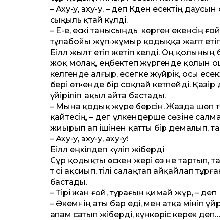
– Аху-у, аху-у, – деп Кәден есектің даус
сықылықтай күлді.
– Е-е, ескі танысыңды көрген екенсің ғ
тұлабойы жұп-жұмыр қодыққа жалт етіп б
Біләл жылт етіп жетіп келді. Оң қолының
жоқ молақ, еңбектеп жүргенде қолын о
келгенде алғыр, есепке жүйрік, осы есекх
бері өткенде бір соқпай кетпейді. Қазір 
үйіріліп, ақыл айта бастады.
– Мына қодық жүре берсін. Жазда шөп та
қайтесің, – деп үлкендерше сөзіне салма
жиырып ап ішінен қат­ты бір демалып, т
– Аху-у, аху-у, аху-у!
Біләл еңкілдеп күліп жіберді.
Сұр қодықты өскен жері өзіне тартып, та
тісі ақсиып, тілі салақтап айқайлап тұрғ
бастады.
– Тірі жан ғой, тұрағын қимай жүр, – деп 
– Әкемнің аты бар еді, мен атқа мініп ү
апам сатып жіберді, күнкөріс керек деп