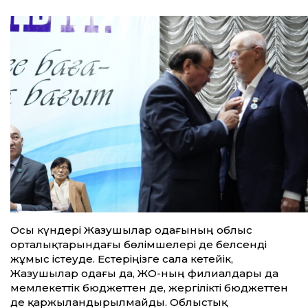
Осы күндері Жазушылар одағының облыс
орталықтарындағы бөлімшелері де белсенді
жұмыс істеуде. Естеріңізге сала кетейік,
Жазушылар одағы да, ЖО-ның филиалдары да
мемлекеттік бюджеттен де, жергілікті бюджеттен
де қаржыландырылмайды. Облыстық