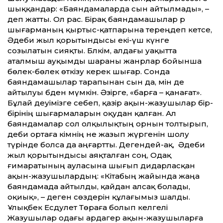
шыққандар: «Баяндамаларда сын айтылмады», –
деп жатты. Ол рас. Бірақ баяндамашылар әр
шығарманың қыртыс-қатпарына тереңдеп кетсе,
Әдеби жыл қорытындысы екі-үш күнге
созылатын сияқты. Бәлкім, алдағы уақытта
аталмыш ауқымды шараны жанрлар бойынша
бөлек-бөлек өткізу керек шығар. Сонда
баяндамашылар тарапынан сын да, мін де
айтылуы әбден мүмкін. Әзірге, «барға – қанағат».
Бұлай деуімізге себеп, қазір ақын-жазушылар бір-
бірінің шығармаларын оқудан қалған. Ал
баяндамалар сол олқылықтың орнын толтырып,
әдеби ортаға кімнің не жазып жүргенін шолу
түрінде болса да аңғартты. Дегендей-ақ, Әдеби
жыл қорытындысы аяқталған соң, Одақ
ғимаратының ауласына шығып дидарласқан
ақын-жазушылардың: «Кітабың жайында жаңа
баяндамада айтылды, қайдан алсақ болады,
оқиық», – деген сөздерін құлағымыз шалды.
Ұлықбек Есдәулет Төраға болып келгелі
Жазушылар одағы ардагер ақын-жазушыларға