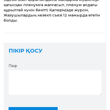
қатысқан пленумға жалғасып, пленум алдағы
құрылтай күнін бекітті. Қа­періңізде жүрсін,
Жазушылардың кезекті съезі 12 мамырда өтетін
болды.
ПІКІР ҚОСУ
Пікір