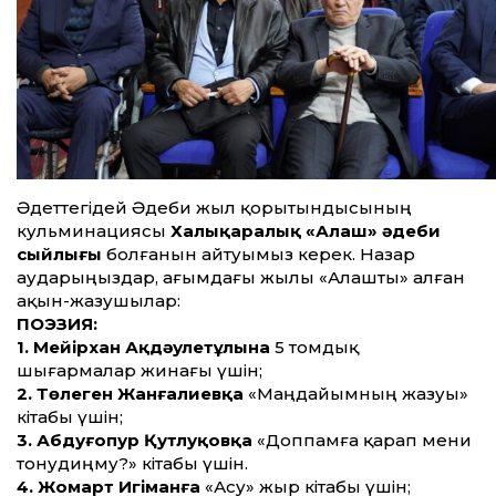
Әдеттегідей Әдеби жыл қорытынды­сының
кульминациясы
Халықаралық «Алаш» әдеби
сыйлығы
болғанын айтуымыз керек. Назар
аударыңыздар, ағымдағы жылы «Алашты» алған
ақын-жазушылар:
ПОЭЗИЯ:
1. Мейірхан Ақдәулетұлына
5 томдық
шығармалар жинағы үшін;
2. Төлеген Жанғалиевқа
«Маңдайымның жазуы»
кітабы үшін;
3. Абдуғопур Қутлуқовқа
«Доппамға қарап мени
тонудиңму?» кітабы үшін.
4. Жомарт Игіманға
«Асу» жыр кітабы үшін;