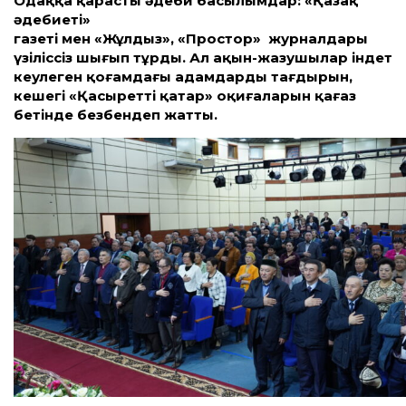
Одаққа қарасты әдеби басылымдар: «Қазақ
әдебиеті»
газеті мен «Жұлдыз», «Простор» журнал­
дары
үзіліссіз шығып тұрды. Ал ақын-жазушылар індет
кеулеген қоғамдағы адамдардың тағдырын,
кешегі «Қасыретті қаңтар» оқиғаларын қағаз
бетінде безбендеп жатты.