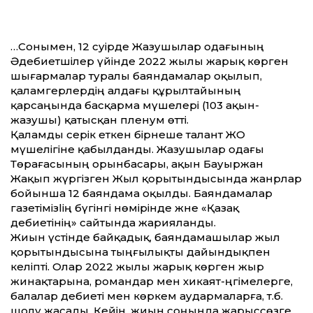
…Сонымен, 12 сәуірде Жазушылар одағының
Әдебиетшілер үйінде 2022 жылы жарық көрген
шығармалар туралы баяндамалар оқылып,
қаламгерлердің алдағы құрылтайының
қарсаңында басқарма мүшелері (103 ақын-
жазушы) қатысқан пленум өтті.
Қаламды серік еткен бірнеше талант ЖО
мүшелігіне қабылданды. Жазушылар одағы
Төраға­сы­ның орынбасары, ақын Бауыржан
Жақып жүргізген Жыл қоры­тындысында жанрлар
бойынша 12 баян­­­
дама оқылды. Баяндамалар
газеті­міз­­l
ің бүгінгі нөмірінде және «Қазақ
әдебиетінің» сайтында жарияланды.
Жиын үстінде байқадық, баяндамашылар жыл
қорытындысына тыңғылықты дайындықпен
келіпті. Олар 2022 жылы жарық көрген жыр
жинақтарына, романдар мен хикаят-әңгімелерге,
балалар әдебиеті мен көркем аудармаларға, т.б.
шолу жасады. Кейін, жиын соңында жарыссөзге