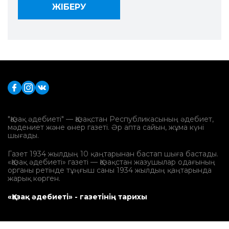
"Қазақ әдебиеті" — Қазақстан Республикасының әдебиет,
мәдениет және өнер газеті. Әр апта сайын, жұма күні
шығады.
Газет 1934 жылдың 10 қаңтарынан бастап шыға бастады.
«Қазақ әдебиеті» газеті — Қазақстан жазушылар одағының
органы ретінде тұңғыш саны 1934 жылдың қаңтарында
жарық көрген.
«Қазақ әдебиеті» - газетінің тарихы