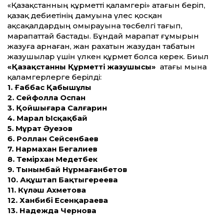
«Қазақстанның құрметті қаламгері» атағын беріп,
қазақ әдебиетінің дамуына үлес қосқан
ақсақалдардың омырауына төсбелгі тағып,
марапаттай бастады. Бұндай марапат ғұмырын
жазуға арнаған, жан рахатын жазудан табатын
жазушылар үшін үлкен құрмет болса керек. Биыл
«Қазақстанның Құрметті жазушысы»
атағы мына
қаламгерлерге берілді:
1. Ғаббас Қабышұлы
2. Сейфолла Оспан
3. Қойшығара Салғарин
4. Марал Ысқақбай
5. Мұрат Әуезов
6. Роллан Сейсенбаев
7. Нармахан Бегалиев
8. Темірхан Медетбек
9. Тынымбай Нұрмағанбетов
10. Ақұштап Бақтыгереева
11. Күләш Ахметова
12. Ханбибі Есенқараева
13. Надежда Чернова