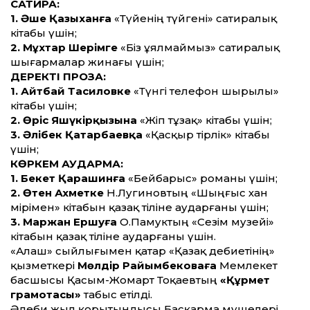
САТИРА:
1. Әше Қазыханға
«Түйенің түйгені» сатиралық
кітабы үшін;
2. Мұхтар Шерімге
«Біз ұялмаймыз» сатиралық
шығармалар жинағы үшін;
ДЕРЕКТІ ПРОЗА:
1. Айтбай Тасиловке
«Түнгі телефон шырылы»
кітабы үшін;
2. Өріс Яшүкірқызына
«Жіп тұзақ» кітабы үшін;
3. Әлібек Қаңтарбаевқа
«Қасқыр тірлік» кітабы
үшін;
КӨРКЕМ АУДАРМА:
1. Бекет Қарашинға
«Бейбарыс» романы үшін;
2. Өтен Ахметке
Н.Лугиновтың «Шыңғыс хан
әмірімен» кітабын қазақ тіліне аударғаны үшін;
3. Маржан Ершуға
О.Памуктың «Сезім музейі»
кітабын қазақ тіліне аударғаны үшін.
«Алаш» сыйлығымен қатар «Қазақ әдебиетінің»
қызметкері
Мөлдір Райымбековаға
Мемлекет
бас­шы­сы Қасым-Жомарт Тоқаевтың
«Құрмет
грамотасы»
табыс етілді.
Әде­би жыл қорытындысы Басқарма мү­шелері