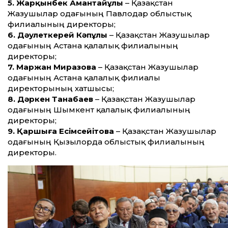
5. Жарқынбек Амантайұлы
– Қазақстан
Жазушылар одағының Павлодар облыстық
филиалының директоры;
6. Дәулеткерей Кәпұлы
– Қазақстан Жазушылар
одағының Астана қалалық филиалының
директоры;
7. Маржан Миразова
– Қазақстан Жазушылар
одағының Астана қалалық филиалы
директорының хатшысы;
8. Дәркен Танабаев
– Қазақстан Жазушылар
одағының Шымкент қалалық филиалының
директоры;
9. Қаршыға Есімсейітова
– Қазақстан Жазушылар
одағының Қызылорда облыс­тық филиалының
директоры.