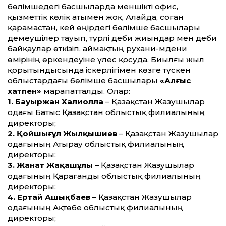
бөлімшедегі басшыларда меншікті офис,
қызметтік көлік атымен жоқ. Алайда, соған
қарамастан, кей өңірдегі бөлімше басшылары
демеушілер тауып, түрлі әдеби жиындар мен әдеби
байқаулар өткізіп, аймақтың рухани-мәдени
өмірінің өркендеуіне үлес қосуда. Биылғы жыл
қорытындысында іскерлігімен көзге түскен
облыстардағы бөлімше басшылары
«Алғыс
хатпен»
марапатталды. Олар:
1. Бауыржан Халиолла
– Қазақстан Жазушылар
одағы Батыс Қазақстан облыстық филиалының
директоры;
2. Қойшығұл Жылқышиев
– Қазақстан Жазушылар
одағының Атырау облыстық филиалының
директоры;
3. Жанат Жаңқашұлы
– Қазақстан Жазушылар
одағының Қарағанды облыстық филиалының
директоры;
4. Ертай Ашықбаев
– Қазақстан Жазушылар
одағының Ақтөбе облыстық филиалының
директоры;