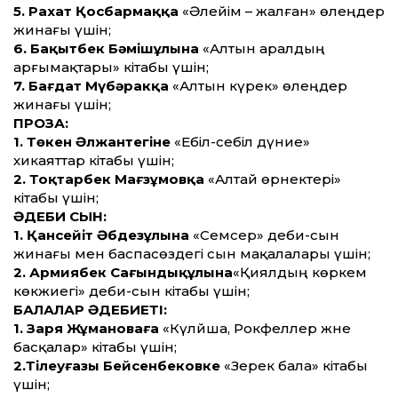
5. Рахат Қосбармаққа
«Әлейім – жалған» өлеңдер
жинағы үшін;
6. Бақытбек Бәмішұлына
«Алтын аралдың
арғымақтары» кітабы үшін;
7. Бағдат Мүбәракқа
«Алтын күрек» өлеңдер
жинағы үшін;
ПРОЗА:
1. Төкен Әлжантегіне
«Ебіл-себіл дүние»
хикаяттар кітабы үшін;
2. Тоқтарбек Мағзұмовқа
«Алтай өрнектері»
кітабы үшін;
ӘДЕБИ СЫН:
1. Қансейіт Әбдезұлына
«Семсер» әдеби-сын
жинағы мен баспасөздегі сын мақалалары үшін;
2. Армиябек Сағындықұлына
«Қиялдың көркем
көкжиегі» әдеби-сын кітабы үшін;
БАЛАЛАР ӘДЕБИЕТІ:
1. Заря Жұмановаға
«Күләйша, Рок­феллер және
басқалар» кітабы үшін;
2.Тілеуғазы Бейсенбековке
«Зерек бала» кітабы
үшін;