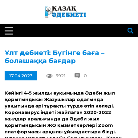
Ұлт әдебиеті: Бүгінге баға –
болашаққа бағдар
17.04.2023
3921
0
Кейінгі 4-5 жылдың ауқымында Әдеби жыл
қорытындысы Жазушылар одағында
уақытында әрі тұрақты түрде өтіп келеді.
Коронавирус індеті жайлаған 2020-2022
жылдар аралығында да Әдеби жыл
қорытындысын ЖО қызметкерлері Zoom
платформасы арқылы ұйымдастыра білді.