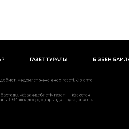
АР
ГАЗЕТ ТУРАЛЫ
БІЗБЕН БАЙ
әдебиет, мәдениет және өнер газеті. Әр апта
стады. «Қазақ әдебиеті» газеті — Қазақстан
аны 1934 жылдың қаңтарында жарық көрген.