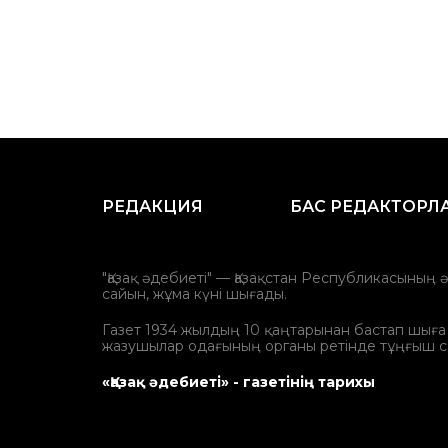
РЕДАКЦИЯ
БАС РЕДАКТОРЛ
"Қазақ әдебиеті" — Қазақстан Республикасының 
сайын, жұма күні шығады.
Газет 1934 жылдың 10 қаңтарынан бастап шыға ба
жазушылар одағының органы ретінде тұңғыш с
«Қазақ әдебиеті» - газетінің тарихы