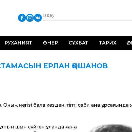
РУХАНИЯТ
ӨНЕР
СҰХБАТ
ТАРИХ
Ә
СТАМАСЫН ЕРЛАН ҚОШАНОВ
 Оның негізі бала кезден, тіпті сәби ана құрсағында 
 ұлтын шын сүйген ұланда ғана