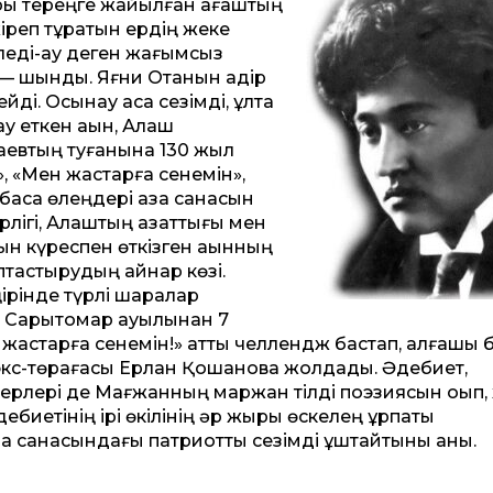
ры тереңге жайылған ағаштың
лжіреп тұратын ердің жеке
келеді-ау деген жағымсыз
— шындық. Яғни Отанын қадір
ді. Осынау асқақ сезімді, ұлтқа
у еткен ақын, Алаш
аевтың туғанына 130 жыл
і», «Мен жастарға сенемін»,
 басқа өлеңдері қазақ санасын
 бірлігі, Алаштың азаттығы мен
н күреспен өткізген ақынның
тастырудың қайнар көзі.
ірінде түрлі шаралар
– Сарытомар ауылынан 7
астарға сенемін!» атты челлендж бастап, алғашқы 
экс-төрағасы Ерлан Қошановқа жолдады. Әдебиет,
ерлері де Мағжанның маржан тілді поэзиясын оқып,
әдебиетінің ірі өкілінің әр жыры өскелең ұрпақты
ла санасындағы патриоттық сезімді ұштайтыны анық.