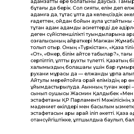
адамзаттық өре болатыны даусыз. Тамы
бұтағы да берік. Сол сияқты, елім деп е
адамға да, тұтас ұлтқа да келеңсіздік ә
ғадеттен, ойдан бойын аулақ ұстайтыны 
тұтқан адам адамдық қасиеттерді де қадірлей
деген сүйіспеншілікті туындыларына арқа
қозғалысының қайраткері Мағжан Жұмаб
толып отыр. Оның «Түркістан», «Қазақ тіл
«От», «Өнер, білім қайтсе табылар?», тағы
серпілтіп, ұлттық рухты түлетті. Қазақтың
халқымыздың болашағы үшін бар ғұмыры
рухани мұрасы да — елжанды ұрпақ қалып
Айтулы мерейтойға орай еліміздің әр өң
ұйымдастырылуда. Ақынның туған жері 
сынып оқушысы Жасмин Қалдыбек «Мен ж
эстафетаны ҚР Парламенті Мәжілісінің 
мәдениет өкілдері мен басылым қызметк
эстафетасын ары қарай іліп әкетті. Қазақ 
отансүйгіштікке, ұлтшылдыққа баулып, ба