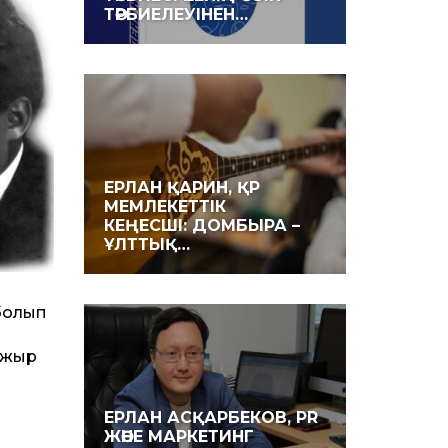
ТӘРБИЕЛЕУІНЕН…
ЕРЛАН ҚАРИН, ҚР
МЕМЛЕКЕТТІК
КЕҢЕСШІ: ДОМБЫРА –
ҰЛТТЫҚ…
болып
 жыр
ЕРЛАН АСҚАРБЕКОВ, PR
ЖӘНЕ МАРКЕТИНГ