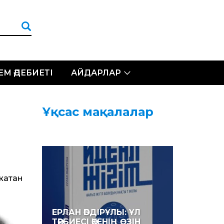
ЛЕМ ӘДЕБИЕТІ
АЙДАРЛАР
Ұқсас мақалалар
жатқан
ЕРЛАН ӘБДІРҰЛЫ: ҰЛ
ТӘРБИЕСІ ӘКЕНІҢ ӨЗІН