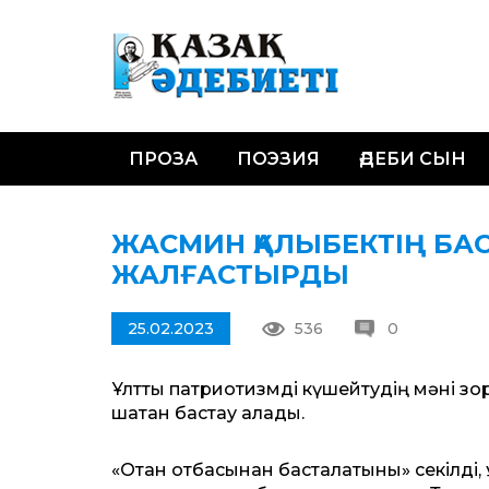
ПРОЗА
ПОЭЗИЯ
ӘДЕБИ СЫН
ЖАСМИН ҚАЛЫБЕКТІҢ БА
ЖАЛҒАСТЫРДЫ
25.02.2023
536
0
Ұлттық патриотизмді күшейтудің мәні зор.
шақтан бастау алады.
«Отан отбасынан басталатыны» секілді,