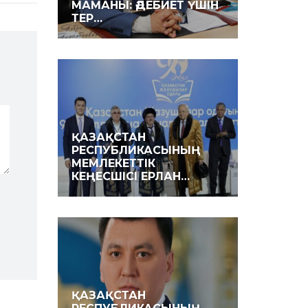
МАМАНЫ: ӘДЕБИЕТ ҮШІН
ТЕР…
ҚАЗАҚ­СТАН
РЕСПУБЛИКАСЫНЫҢ
МЕМЛЕКЕТ­ТІК
КЕҢЕСШІСІ ЕРЛАН…
ҚАЗАҚСТАН