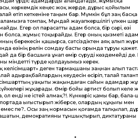
Бұндай үрдіс адамдарды алаңдатады, жұмысқа
асы, көркемдік кеңес жоқ жерде, дұрыс қойылым
ай өтіп кеткеніне таңым бар. Мүмкін бұл заң басқа
саламызға томпақ. Мұндай жауапкершілігі үлкен ша
ды. Егер ол парасатты адам болса, бір сәрі, өзі
ын болса, жұмыс тоқырайды. Егер оның қызметі адам
ның берекесін қашырса, сәтсіздіктен аяқ алып жүр
нда өзінің рөлін сомдау басты орында тұруы қажет.
ндай да бір басшыға ұнап өмір сүруді көздемейді де.
оны міндетті түрде қолдауымыз керек.
қ келісімшарт» деген тармақшаны заңнан алып таст
талай адырақбайлардың кеудесін өсіріп, талай талан
 Келісімшарттың уақыты жақындаған сайын адамдар ж
жүйкелері жұқарады. Өмір бойы артист болып келе 
ол енді не істей алмақ?!. Күн­көріс қамы бар, бала-
жолортада ығыстырып жіберсе, олардың құқығы мен
мес пе?.. Осы заң нормасын қоғамда талқылап, дұ
л ашатын, демократияны тұншықтырып, диктатураны