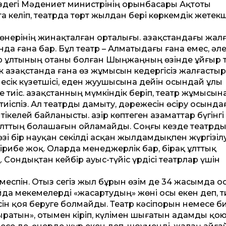
дегі Мәдениет министрінің орынбасары Ақтоты
келіп, театрда төрт жылдан бері көркемдік жетекш
, өнерінің жинақталған орталығы. Қазақстандағы жал
нда ғана бар. Бұл театр – Алматыдағы ғана емес, әл
ыр ұлтының отаны болған Шыңжаңның өзінде ұйғыр т
 Қазақстанда ғана өз жұмысын кедергісіз жалғасты
есік күзетшісі, еден жуушысына дейін осындай ұлы
 тиіс. Қазақстанның мүмкіндік беріп, театр жұмысына
тиіспіз. Ал театрды дамыту, дәрежесін өсіру осында
тікелей байланысты. Қазір көптеген азаматтар бүгінгі
ұлттың болашағын ойламайды. Соңғы кезде театрд
і бір науқан секілді асқан жылдамдықпен жүргізіл
әжірибе жоқ. Оларда менеджерлік бар, бірақ ұлттық
 Сондықтан кейбір ауыс-түйіс үрдісі театрлар үшін
меспін. Отыз сегіз жыл бұрын өзім де 34 жасымда о
йда мекемелерді «жасартудың» жөні осы екен деп, т
месін қоя беруге болмайды. Театр кәсіпорын немесе б
ыратын», отымен кіріп, күлімен шығатын адамды қо