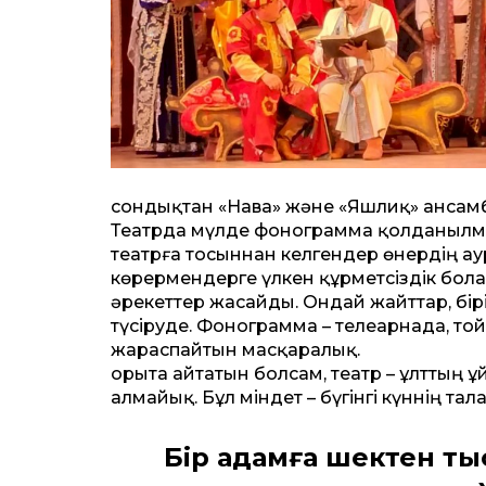
сондықтан «Нава» және «Яшлиқ» ансамб
Театрда мүлде фонограмма қолданылма
театрға тосыннан келгендер өнердің ау
көрермендерге үлкен құрметсіздік болар
әрекеттер жасайды. Ондай жайттар, бірі
түсіруде. Фонограмма – телеарнада, тойд
жараспайтын масқаралық.
Қорыта айтатын болсам, театр – ұлттың
алмайық. Бұл міндет – бүгінгі күннің т
Бір адамға шектен ты