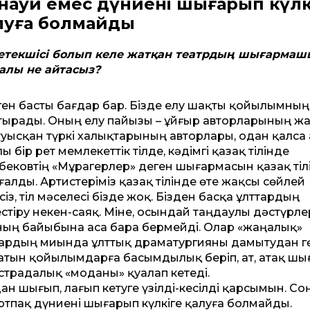
анауи емес дүниені шығарып күлк
луға болмайды
 жетекшісі болып келе жатқан театрдың шығарма
алы не айтасыз?
н басты бағдар бар. Бізде елу шақты қойылымның т
 отырады. Оның елу пайызы – ұйғыр авторларының ж
 туысқан түркі халықтарының авторлары, одан қалса
 бір рет мемлекеттік тілде, кәдімгі қазақ тілінде
бековтің «Мұрагерлер» деген шығармасын қазақ тіл
алды. Артистеріміз қазақ тілінде өте жақсы сөйлей
сіз, тіл мәселесі бізде жоқ. Бізден басқа ұлттардың
іру некен-саяқ. Міне, осындай таңдаулы дәстүрле
оның байыбына аса бара бермейді. Олар «жаңалық»
лардың миында ұлттық драматургияны дамытудан гө
сатын қойылымдарға басымдылық беріп, ат, атақ шы
эстрадалық «моданы» қуалап кетеді.
н шығып, лағып кетуге үзілді-кесілді қарсымын. С
ыртпақ дүниені шығарып күлкіге қалуға болмайды.