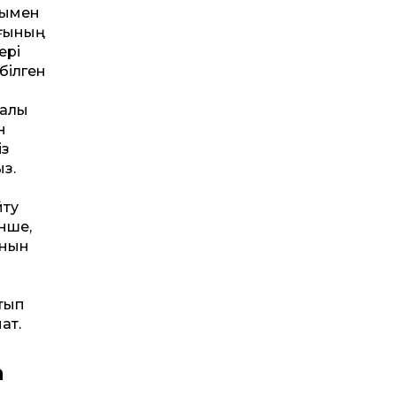
нымен
яғының
ері
 білген
ралы
н
із
з.
йту
нше,
ұнын
тып
ат.
а