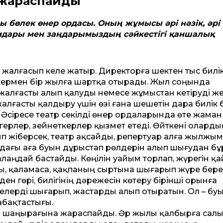
жараспайды
рны бөлек өнер ордасы. Оның жұмысы әрі нәзік, әрі
ымдары мен заңдарымыздың сәйкестігі қаншалық
т жалғасып келе жатыр. Директорға шектен тыс билі
кермен бір жылға шартқа отырады. Жыл соңында
 жалғасты алып қалуды немесе жұмыстан кетіруді ж
жалғасты қалдыру үшін өзі ғана шешетін дара билік 
 Әсіресе театр секілді өнер ордаларында өте жаман
герлер, зейнеткерлер қызмет етеді. Өйткені оларды
ып жіберсек, театр ақсайды, репертуар алға жылжы
дағы аға буын дұрыстап рөлдерін алып шығудан бұ
алаңдай бастайды. Көңілін уайым торлап, жүрегін қ
ы, қаламаса, қақпаның сыртына шығарып жүре бере
ен гөрі, билігінің дәрежесін көтеру бірінші орынға
делерді шығарып, жастарды алып отыратын. Ол – бу
абақтастығы.
нер шаңырағына жараспайды. Әр жылы қалбырға салы