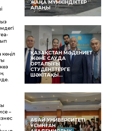
ЖАҢА МҮМКІНДІКТЕР
АЛАҢЫ
і
ғыз
емдегі
еа­
рып
ҚАЗАҚСТАН МӘДЕНИЕТ
 көңіл
ЖӘНЕ САУДА
ғы
ОРТАЛЫҒЫ
 көз
СТУДЕНТТЕРГЕ
ың
ШӘКІТАҚЫ…
уде.
сы
исе –
изнес
АБАЙ УНИВЕРСИТЕТІ
ю
ҰСЫНҒАН