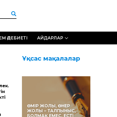
ЛЕМ ӘДЕБИЕТІ
АЙДАРЛАР
Ұқсас мақалалар
лек.
тін
кті
ӨМІР ЖОЛЫ, ӨНЕР
ЖОЛЫ – ТАЛПЫНЫС,
ы
БОЛМАҚ ЕМЕС, ЕСТІ