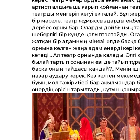
керек. Театр – өнер ордасы екені анық,
артисті алдыға шығарып қойғаннан теа
театрды меңгеріп кетуі екіталай. Бұл же
бір мәселе, театр жұмыссыздарды еңбек
дербес орны бар. Оларды дойбының тас
шеберлігі бір күнде қалыптаспайды. Оға
жатқан бір адамның мінезі, әлде басқа 
орнына келген жаңа адам өнерді кері ке
кетеді… Ал театр орнында қалады. Әлгі 
былай тартып соңынан өзі де тайып тұр
басқа оның пайдасы қандай?.. Менің іш
назар аудару керек. Кез келген мекеме
буын, мол тәжірибесі бар ақылмандар б
өнердің өрісін тарылтады, құтын қашыр