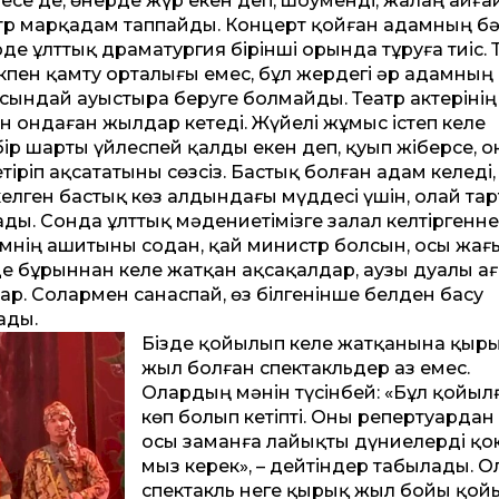
 десе де, өнерде жүр екен деп, шоу­менді, жалаң айғ
тр марқадам таппайды. Концерт қойған адамның бә
рде ұлттық драматургия бірінші орында тұруға тиіс. 
пен қамту орталығы емес, бұл жердегі әр адамның 
ындай ауыстыра беруге болмайды. Театр актерінің
н ондаған жылдар кетеді. Жүйелі жұмыс істеп келе
бір шарты үйлеспей қалды екен деп, қуып жіберсе, 
тіріп ақсататыны сөзсіз. Бастық болған адам келеді,
келген бастық көз алдындағы мүддесі үшін, олай тар
ады. Сонда ұлттық мәдениетімізге залал келтіргенн
імнің ашитыны содан, қай министр болсын, осы жағ
де бұрыннан келе жатқан ақсақалдар, аузы дуалы ағ
ар. Солармен санаспай, өз білгенінше белден басу
ады.
Бізде қойылып келе жатқанына қы­р
жыл болған спектакльдер аз емес.
Олардың мәнін түсінбей: «Бұл қойыл
көп болып кетіпті. Оны репертуардан
осы заманға лайықты дүниелерді қо
мыз керек», – дейтіндер табылады. О
спектакль неге қырық жыл бойы қо