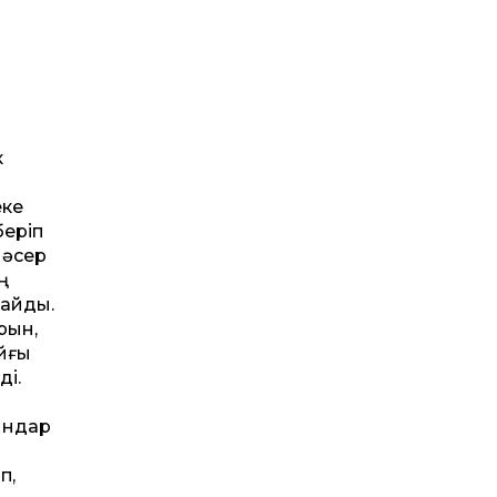
к
еке
беріп
 әсер
ң
майды.
рын,
айғы
ді.
ындар
п,