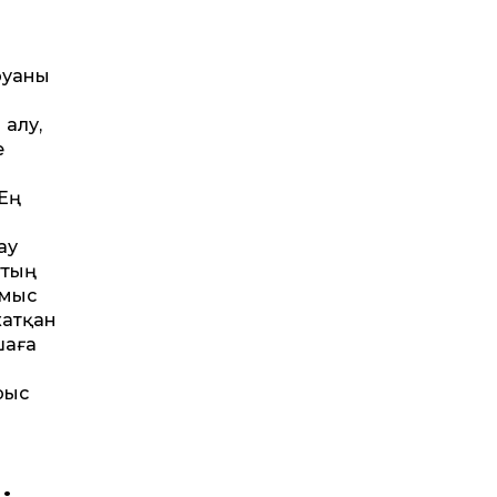
руаны
 алу,
е
 Ең
ау
ттың
ұмыс
жатқан
шаға
рыс