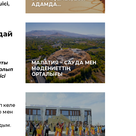
ісі,
АДАМДА…
дай
пты
МАЛАТИЯ – САУДА МЕН
МӘДЕНИЕТТІҢ
болып
ОРТАЛЫҒЫ
сі
п келе
р мен
дым.