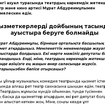
інгі ахуал турасында театрдың көркемдік жетекш
тр және кино артисі Мұрат Абдуреимұлымен
імелескен едік.
ызметкерлерді дойбының тасын
ауыстыра беруге болмайды
ұрат Абдуреимұлы, бірнеше орталықта басшылық
мет атқардыңыз. Мемлекеттік мекемелерде жауа
ыстарда болдыңыз. Екі мәрте мәжіліс депутаты 
ландыңыз. Енді, міне, театрдың көркемдік жетекші
інде өзіңізге ең жақын өнер саласында жүрсіз.
арыңызбен бөлісе отырсаңыз?
ғы ұйғыр музыкалық комедия театрында қызмет істе
ымда алғаш рет театр сахнасына шыққан едім, теат
і. Театрдың жұмысы күндіз ойымнан, түнде түсімнен
 басқа да қызметтер атқардым, екі рет депутат бол
 алыстап кеткен жоқ. Міне, соңғы кезде ұлт