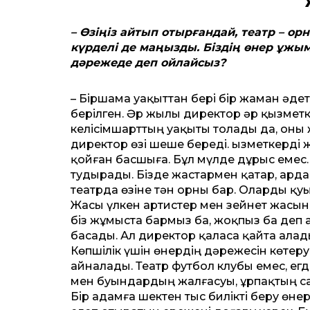
– Өзіңіз айтып отырғандай, театр­ – о
күрделі де маңызды. Біздің өнер ұж
дәрежеде деп ойлайсыз?
– Біршама уақыттан бері бір жаман әде
берілген. Әр жылы директор әр қызмет
келісімшарттың уақыты толады да, оны
директор өзі шеше береді. Қызметкерді 
қойған басшыға. Бұл мүлде дұрыс емес.
тудырады. Бізде жастармен қатар, арда
театрда өзіне тән орны бар. Оларды қу
Жасы үлкен артистер мен зейнет жасын
біз жұмыста бармыз ба, жоқпыз ба деп 
басады. Ал директор қаласа қайта алад
Көпшілік үшін өнердің дәрежесін көтеруд
айналады. Театр футбол клубы емес, ег
мен буындардың жалғас­уы, ұрпақтың с
Бір адамға шектен тыс билікті беру ө