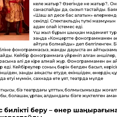
келе жатыр? Өзегінде не жатыр?.. О
санаспайды да, сызып тастайды. Ба
«Шаш ал десе бас алатын» өлерменд
секілді. Спектакль­дің түпкі мазмұнын
адам олай істемес еді.
Үш жыл бұрын шыққан мәдениет ту
заңда «Концертте фонограммамен ә
айтуға болмайды» деп белгіленген. Б
лі­не фонограммасыз, жанды дауыста ән айтқызамы
йды. Кейбір фонограммаға үйреніп алған әншілер,
расына әлі де кіре алмай жүр. Фонограммамен ән а
 еді. Кейбіреулер соның бәрін белден басып, керісі
ншіден, заңды аяқасты етуде, екіншіден, өнердің қ
а өтуі мүмкін, сахнада өте ұят, театрда мүлде
 ұйтқысы, біз театрдағы ұлттық болмысымызды жоғал
алабы, болашақ ұрпақ алдындағы бізге жүктелген аман
с билікті беру – өнер шаңырағын