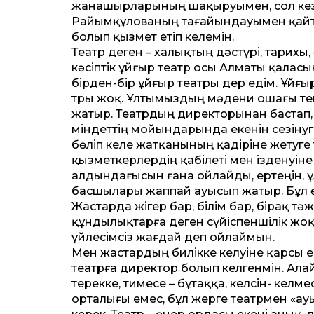
жанашырларының шақыруымен, сол кез
Райымқұлованың тағайындауымен қайта 
болып қызмет етіп келемін.
Театр деген – халықтың дәстүрі, тарихы
кәсіптік ұйғыр театр осы Алматы қаласы
бірден-бір ұйғыр театры дер едім. Ұйғ
тры жоқ. Ұлтымыздың мәдени ошағы тек
жатыр. Театрдың директорынан бастап, 
міндеттің мойындарында екенін сезінуге
бөліп келе жатқанының қадіріне жетуге 
қызметкерлердің қабілеті мен ізденуіне 
алдындағысын ғана ойлайды, ертеңін, 
басшылары жаппай ауысып жатыр. Бұл өз
Жастарда жігер бар, білім бар, бірақ т
құндылықтарға деген сүйіспеншілік жоқ.
үйлесімсіз жағдай деп ойлаймын.
Мен жастардың билікке келуіне қарсы е
театрға директор болып келгенмін. Ала
терекке, тимесе – бұтаққа, келсін- кел
орталығы емес, бұл жерге театрмен «ау