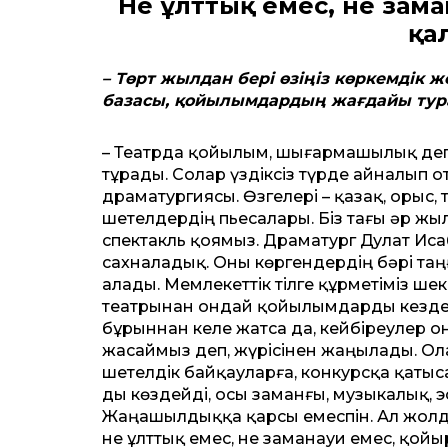
Не ұлттық емес, не зам
қа
– Төрт жылдан бері өзіңіз көркемдік
базасы, қойылымдардың жағдайы тур
– Театрда қойылым, шығармашылық деге
тұрады. Солар үздіксіз түрде айналып
драматургиясы. Өзгелері – қазақ, орыс,
шетелдердің пьесалары. Біз тағы әр жылы
спектакль қоямыз. Драматург Дулат Иса
сахналадық. Оны көргендердің бәрі таңғ
алады. Мемлекеттік тілге құрметіміз шек
театрынан ондай қойылымдарды кездест
бұрыннан келе жатса да, кейбіреулер 
жасаймыз деп, жүрісінен жаңылады. О
шетелдік байқауларға, конкурсқа қаты
ды көздейді, осы заманғы, музыкалық, 
Жаңашылдыққа қарсы емеспін. Ал жолда
не ұлт­тық емес, не заманауи емес, қой