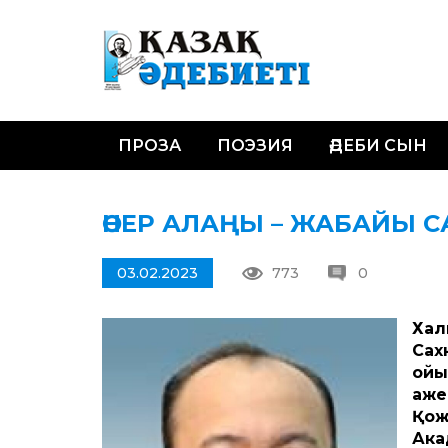
ПРОЗА
ПОЭЗИЯ
ӘДЕБИ СЫН
ӨНЕР АЛАҢЫ – ЖАБАЙЫ 
03.02.2023
773
0
Хал
Сах
қой
қаж
Қож
Ака