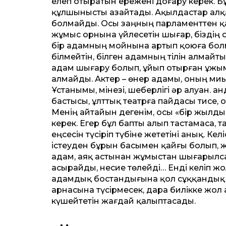
елеп отыратын ережені доғару керек. 
құлшынысты азайтады. Ақылдастар алқ
болмайды. Осы заңның парламенттен қал
жұмыс орнына үйлесетін шығар, біздің 
бір адамның мойнына артып қоюға болмай
білмейтін, білген адамның тілін алмайт
адам шығару болып, ұйып отырған ұжым
алмайды. Актер – өнер адамы, оның миы
Ұстанымы, мінезі, шеберлігі әр алуан. Қа
бастысы, ұлттық театрға пайдасы тисе, 
Менің айтайын дегенім, осы «бір жылды
керек. Егер бұл бапты алып тастамаса, 
еңсесін түсіріп түбіне жететіні анық.
істеуден бұрын басымен қайғы болып, 
адам, аяқ астынан жұмыстан шыға­рылса, 
асырайды, несие төлейді… Енді келіп 
адамдық бостандығына қол сұққандық е
арнасына түсірмесек, дара билікке жо
күшейтетін жағдай қалыптасады.