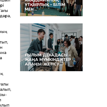
айшыл
АКАДЕМИЯЛЫҚ
ҰТҚЫРЛЫҚ – БІЛІМ
рі
МЕН…
Тағы
дара,
оның
тып,
ен
ына
ҒЫЛЫМ ДЕКАДАСЫ –
а
ЖАҢА МҮМКІНДІКТЕР
АЛАҢЫ: ЖЕТІСУ…
ық
ғалы
 алып,
юы­
л
йылып