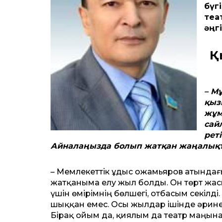
бүг
теа
әңг
Қ
– М
қыз
жұм
сай
рет
Айналаңызда болып жатқан жаңалықт
– Мемлекеттік Құдыс Қожамьяров атында
жатқаныма елу жыл болды. Он төрт жас
үшін өмірімнің бөлшегі, отбасым секілд
шыққан емес. Осы жылдар ішінде әрине,
Бірақ ойым да, қиялым да театр маңынан