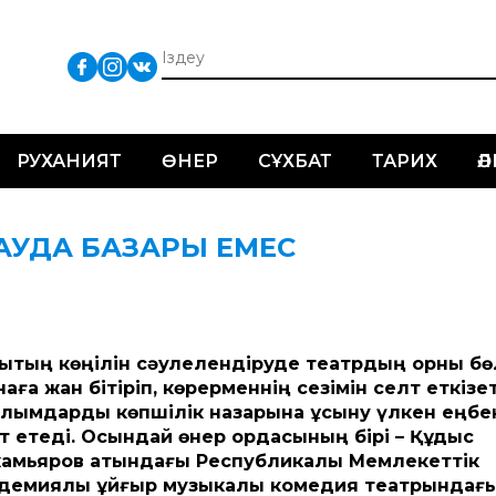
РУХАНИЯТ
ӨНЕР
СҰХБАТ
ТАРИХ
Ә
САУДА БАЗАРЫ ЕМЕС
ықтың көңілін сәулелендіруде театрдың орны бө
наға жан бітіріп, көрерменнің сезімін селт еткізе
ылымдарды көпшілік назарына ұсыну үлкен еңбе
ет етеді. Осындай өнер ордасының бірі – Құдыс
амьяров атындағы Республикалық Мемлекеттік
демиялық ұйғыр музыкалық комедия театрындағ