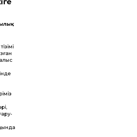
іге
шылық
ізімі
азған
 алыс
інде
ріміз
рі,
ғару­
оңында